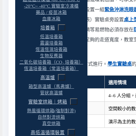
-20°C~ -40°C 實驗室冷凍櫃
緊急沖淋洗眼器
：教室內至少設置一組
緊急沖淋洗眼
藥品 / 疫苗冰箱
血庫冰箱
桌上型洗眼器
：每張（或每兩張）實驗桌旁設置
桌上
培養箱
防火安全儲存櫃
：酒精燈用酒精等易燃物必須存放在
低溫培養箱
逃生動線
：桌位排列必須預留足夠的走道寬度，教室
震盪培養箱
恆溫恆濕培養箱
2. 分組操作的桌型配置
生物反應器
二氧化碳培養箱（CO₂ 培養箱）
中學實驗課通常以 4–6 人一組的方式進行。
學生實驗桌
恆溫培養箱（常溫培養箱）
高溫爐
桌型配置
適用情境
箱型高溫爐（馬弗爐）
管狀高溫爐
島型（中央桌）
4–6 人分組
實驗室烘箱｜烤箱
半島型（靠牆桌）
空間較小的教
熱風循環烘箱(強制對流)
自然對流烘箱
排列型（長條桌）
演示為主的教
真空烘箱
高低溫循環裝置