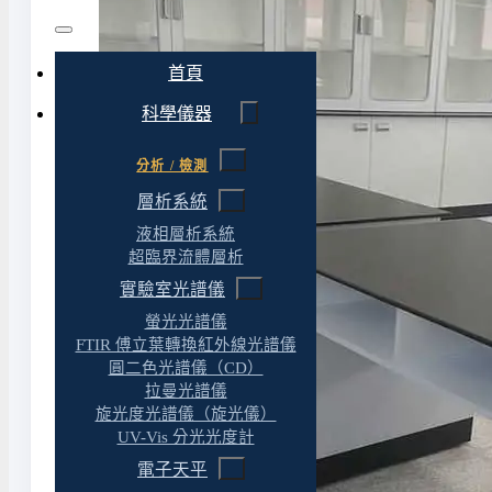
首頁
科學儀器
分析 / 檢測
層析系統
液相層析系統
超臨界流體層析
實驗室光譜儀
螢光光譜儀
FTIR 傅立葉轉換紅外線光譜儀
圓二色光譜儀（CD）
拉曼光譜儀
旋光度光譜儀（旋光儀）
UV-Vis 分光光度計
電子天平