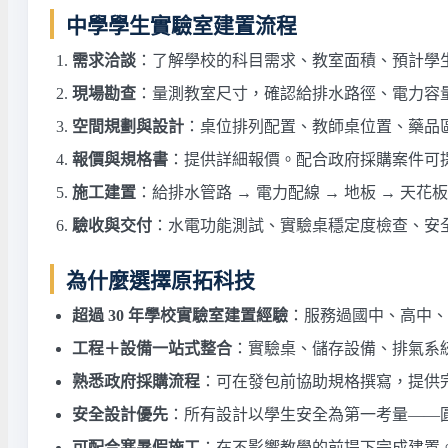
中學學生實驗室建置流程
需求洽談
：了解學校的科目需求、教室面積、預計學
現場勘查
：量測教室尺寸，確認給排水路徑、電力容
空間規劃與設計
：桌位排列配置、教師桌位置、藥品
報價與規格書
：提供詳細報價。配合政府採購案件可
施工建置
：給排水管路 → 電力配線 → 地板 → 天
驗收與交付
：水電功能測試、實驗桌穩定度檢查、安
為什麼選擇原拓科技
超過 30 年學校實驗室建置經驗
：服務過國中、高中、
工程＋設備一站式整合
：實驗桌、儲存設備、排氣系
熟悉政府採購流程
：可在發包前協助規格撰寫，提供
安全設計優先
：所有設計以學生安全為第一考量——
可配合寒暑假施工
：在不影響教學的前提下完成建置