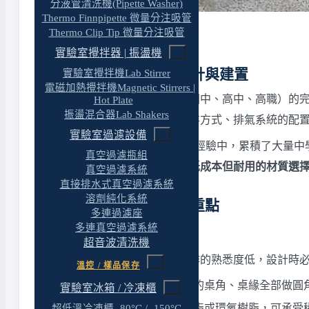
分液管清洗機(Pipette Washer)
Thermo Finnpipette 微量分注吸管
學生實驗室規劃建置
Thermo Clip Tip 微量分注吸管
實驗室攪拌器 | 振盪機
中學學生實驗室規劃設計與建置
實驗室攪拌機Lab Stirrer
電磁加熱攪拌機Magnetic Stirrers |
原拓科技提供中學學生實驗室（國中、高中、高職）的
Hot Plate
振盪混合器Lab Shakers
學生，實驗桌的設計、藥品的儲存方式、排氣系統的配
實驗室過濾設備
原拓科技超過 30 年的實驗室建置經驗中，累積了大
真空過濾瓶組
桌的視角設計、藥品分級儲存、低成本但耐用的材質選
真空過濾系統
直接排水式真空過濾系統
溶劑純化系統
中學學生實驗室的設計重點
多連過濾座
多連真空過濾系統
1. 安全第一：學生防護優先
超音波清洗機
學生（特別是國中生）對實驗操作的熟悉度低，設計時
溫控 / 樣品保存
實驗桌圓角設計
：
學生實驗桌
的桌角、桌緣全部做圓
實驗室冰箱 / 冷凍櫃
耐酸鹼桌面
：桌面採用酚醛樹脂或環氧樹脂，可承受
超低溫冷凍櫃 -80°C / -150°C