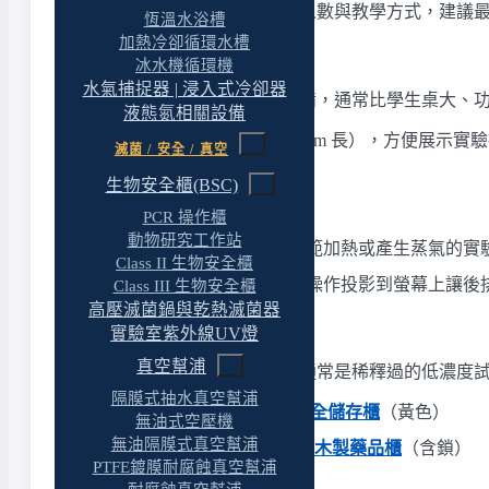
我們會依教室的面積、預計使用人數與教學方式，建議
恆溫水浴槽
加熱冷卻循環水槽
3. 教師示範桌
冰水機循環機
水氣捕捉器 | 浸入式冷卻器
教師示範桌是教室前方的核心設備，通常比學生桌大、
液態氮相關設備
桌面尺寸較大（通常 180–240 cm 長），方便展示實
滅菌 / 安全 / 真空
獨立水槽與排水
生物安全櫃(BSC)
內建電源插座（110V / 220V）
PCR 操作櫃
動物研究工作站
萬向抽氣罩
或排煙櫃，教師示範加熱或產生蒸氣的實
Class II 生物安全櫃
可搭配視訊投影設備，將桌面操作投影到螢幕上讓後
Class III 生物安全櫃
高壓滅菌鍋與乾熱滅菌器
實驗室紫外線UV燈
4. 藥品分級儲存
真空幫浦
中學實驗室使用的化學藥品雖然通常是稀釋過的低濃度
隔膜式抽水真空幫浦
易燃液體
（酒精等）→
防火安全儲存櫃
（黃色）
無油式空壓機
無油隔膜式真空幫浦
酸鹼試劑
→
藥品安全儲存櫃
或
木製藥品櫃
（含鎖）
PTFE鍍膜耐腐蝕真空幫浦
一般器材與耗材
→
木製置物櫃