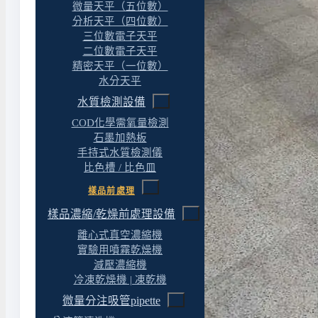
微量天平（五位數）
分析天平（四位數）
三位數電子天平
二位數電子天平
精密天平（一位數）
水分天平
水質檢測設備
COD化學需氧量檢測
石墨加熱板
手持式水質檢測儀
比色槽 / 比色皿
樣品前處理
樣品濃縮/乾燥前處理設備
離心式真空濃縮機
實驗用噴霧乾燥機
減壓濃縮機
冷凍乾燥機 | 凍乾機
微量分注吸管pipette