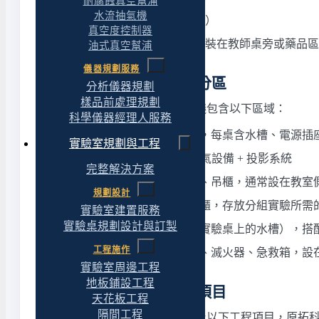
耐腐蝕真空幫浦
水流抽氣機
顯微鏡
→
顯微鏡櫃
（防潮防塵）
真空度控制器
常用試劑
→
壁式藥品吊櫃
（安裝在教師桌旁或藥品區
油式真空幫浦
儀器規劃服務
中學學生實驗室的空間分區
分析儀器規劃
樣品前處理規劃
一間功能完整的中學實驗教室建議包含以下區域：
科學儀器經理人服務
學生操作區
：配置
學生實驗桌
，每桌含水槽、電源插
實驗室規劃與工程
教師示範區
：教師示範桌 + 排氣設備 + 投影系統
完整解決方案
藥品儲存區
：防火櫃、藥品櫃、吊櫃，通常設在教室
規劃設計
器材存放區
：置物櫃、顯微鏡櫃，存放分組實驗所需
實驗室建置服務
實驗桌規劃設計與訂製
洗滌區
：獨立洗滌槽（或利用實驗桌上的水槽），搭
工程施作
安全設備區
：
緊急沖淋洗眼器
、滅火器、急救箱，設
實驗室周邊工程
地板鋪設工程
中學學生實驗室的工程項目
天花板工程
隔間工程
一間中學實驗教室的建置通常涉及以下工程項目，原拓