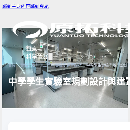
跳到主要內容
跳到頁尾
首頁
科學儀器
首頁
/
實驗室規劃與工程
/
實驗室建置服務
/
中學學生實驗室規劃設計
中學學生實驗室規劃設計與建
樣品濃縮/乾燥前處理設備
實驗室冰箱 / 冷凍櫃
生物安全櫃(BS
微量分注吸管pipette
培養箱
高壓滅菌鍋與
實驗室攪拌器 | 振盪機
高溫爐
實驗室紫外線
實驗室過濾設備
實驗室烘箱｜烤箱
真空幫浦
超音波清洗機
高低溫循環裝置