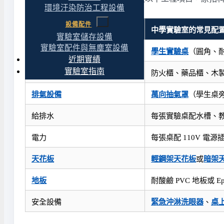
環境汙染防治工程設備
設備配件
工程項目
中學實驗室的常見配
實驗室儲存設備
實驗室配件與無塵室設備
實驗桌
學生實驗桌
（圓角、耐
近期實績
實驗室指南
儲存設備
防火櫃、藥品櫃、木
排氣設備
萬向抽氣罩
（學生桌
給排水
每張實驗桌配水槽、
電力
每張桌配 110V 電源插
天花板
輕鋼架天花板
或
暗架
地板
耐酸鹼 PVC 地板或 
安全設備
緊急沖淋洗眼器
、
桌