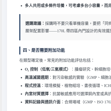
多人共用或多條件培養，可考慮多台小容量，而
選購建議：
採購時不要只看單機容量，要把「同條件可
層架配置影響——170L 帶四區內門設計的有效擺放
四、是否需要附加功能
在類型確定後，常見的附加功能評估包括：
O₂ 控制（低氧/三氣模式）
：腫瘤研究、幹細胞培養、
高溫滅菌週期
：對污染敏感的實驗（GMP、細胞治療、
程式控溫
：環境模擬、植物組培、晝夜循環、IC
內室材質選擇
：抗菌敏感應用可選擇銅內室或具
資料記錄與通訊介面
：合規場域（GMP、ISO 