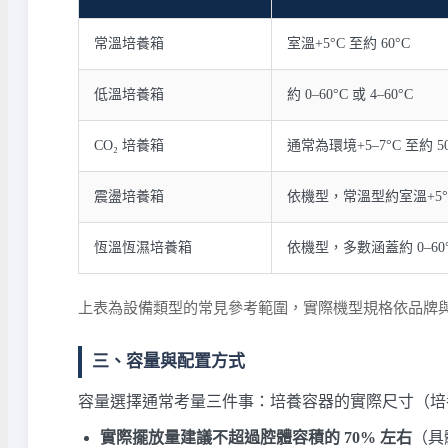
常溫培養箱
室溫+5°C 至約 60°C
低溫培養箱
約 0–60°C 或 4–60°C
CO₂ 培養箱
通常為環境+5–7°C 至約 50
震盪培養箱
依機型，常溫型約室溫+5°C 
恆溫恆濕培養箱
依機型，多數涵蓋約 0–60
上表為設備類型的常見參考範圍，實際機型規格依品牌
三、容量與配置方式
容量選擇通常考量三件事：培養容器的實際尺寸（培養
實際擺放量建議不超過腔體容積的 70% 左右
（具