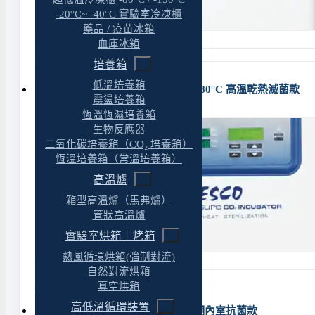
-20°C~ -40°C 實驗室冷凍櫃
藥品 / 疫苗冰箱
血庫冰箱
培養箱
低溫培養箱
ESCO CelCulture CO₂ 培養箱｜180°C 高溫乾熱滅菌款
震盪培養箱
恆溫恆濕培養箱
生物反應器
二氧化碳培養箱（CO₂ 培養箱）
恆溫培養箱（常溫培養箱）
高溫爐
箱型高溫爐（馬弗爐）
管狀高溫爐
實驗室烘箱｜烤箱
熱風循環烘箱(強制對流)
自然對流烘箱
真空烘箱
高低溫循環裝置
ESCO CelCulture CO₂ 培養箱｜銅內室抗菌款