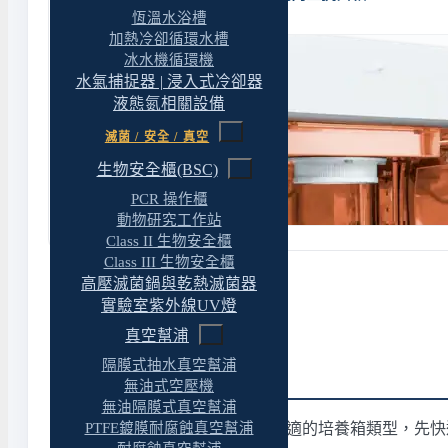
恆溫水浴槽
加熱冷卻循環水槽
冰水機循環機
水氣捕捉器 | 浸入式冷卻器
液態氮相關設備
滅菌 / 安全 / 真空
生物安全櫃(BSC)
PCR 操作櫃
動物研究工作站
Class II 生物安全櫃
Class III 生物安全櫃
高壓滅菌鍋與乾熱滅菌器
實驗室紫外線UV燈
真空幫浦
隔膜式抽水真空幫浦
培養箱類型快速分流
無油式空壓機
無油隔膜式真空幫浦
下表依「培養目標」對應到合適的培養箱類型，先快
PTFE鍍膜耐腐蝕真空幫浦