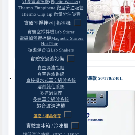
分液管清洗機(Pipette Washer)
Thermo Finnpipette 微量分注吸管
Thermo Clip Tip 微量分注吸管
實驗室攪拌器 | 振盪機
實驗室攪拌機Lab Stirrer
電磁加熱攪拌機Magnetic Stirrers |
Hot Plate
振盪混合器Lab Shakers
實驗室過濾設備
真空過濾瓶組
真空過濾系統
ESCO CelCulture CO₂ 培養箱｜標準款 50/170/240L
直接排水式真空過濾系統
溶劑純化系統
多連過濾座
多連真空過濾系統
超音波清洗機
溫控 / 樣品保存
實驗室冰箱 / 冷凍櫃
超低溫冷凍櫃 -80°C / -150°C