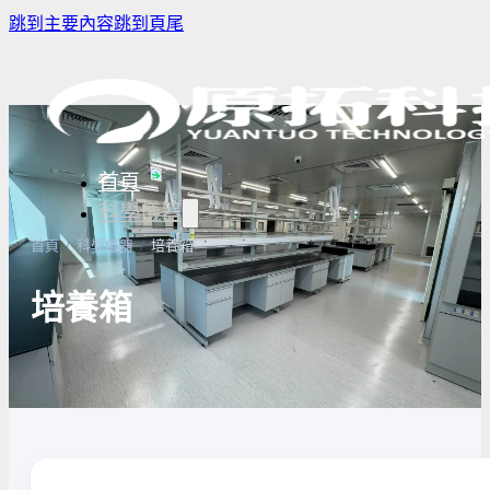
跳到主要內容
跳到頁尾
首頁
科學儀器
首頁
/
科學儀器
/
培養箱
培養箱
樣品濃縮/乾燥前處理設備
實驗室冰箱 / 冷凍櫃
生物安全櫃(BS
微量分注吸管pipette
培養箱
高壓滅菌鍋與
實驗室攪拌器 | 振盪機
高溫爐
實驗室紫外線
實驗室過濾設備
實驗室烘箱｜烤箱
真空幫浦
超音波清洗機
高低溫循環裝置