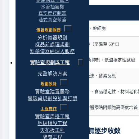
耐腐蝕真空幫浦
水流抽氣機
培養目標
真空度控制器
油式真空幫浦
哺乳動物細胞、組織工程、IVF、幹細胞
儀器規劃服務
分析儀器規劃
細菌、酵母、黴菌等微生物培養（室溫至 60°C）
樣品前處理規劃
科學儀器經理人服務
BOD 檢測、菌種保存、酵素反應抑制、低溫穩定性試驗
實驗室規劃與工程
完整解決方案
液態培養、菌液增殖、蛋白質表達、酵素反應
規劃設計
實驗室建置服務
種子發芽、植物組培、昆蟲飼育、食品穩定性、材料老化
實驗桌規劃設計與訂製
疫苗病毒擴增、抗體生產、再生醫療貼附細胞高密度培養
工程施作
實驗室周邊工程
地板鋪設工程
選購導引：從培養目標逐步收斂
天花板工程
隔間工程