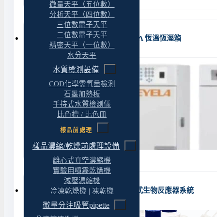
微量天平（五位數）
分析天平（四位數）
三位數電子天平
二位數電子天平
KCL-2000A / KCL-2000W EYELA 恆溫恆溼箱
精密天平（一位數）
水分天平
水質檢測設備
COD化學需氧量檢測
石墨加熱板
手持式水質檢測儀
比色槽 / 比色皿
樣品前處理
樣品濃縮/乾燥前處理設備
離心式真空濃縮機
實驗用噴霧乾燥機
減壓濃縮機
ESCO BelloCell / CelCradle 潮汐式生物反應器系統
冷凍乾燥機 | 凍乾機
微量分注吸管pipette