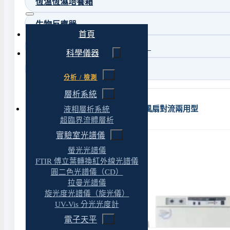
恆溫恆濕培養箱
生物反應器
首頁
二氧化碳培養箱（CO₂ 培養箱）
科學儀器
恆溫培養箱（常溫培養箱）
分析 / 檢測
層析系統
EYELA｜低溫培養箱 自然對流 / 風扇對流兩用型
液相層析系統
超臨界流體層析
實驗室光譜儀
螢光光譜儀
FTIR 傅立葉轉換紅外線光譜儀
圓二色光譜儀（CD）
拉曼光譜儀
旋光度光譜儀（旋光儀）
UV-Vis 分光光度計
電子天平