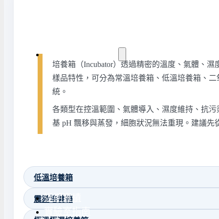
水氣捕捉器 | 浸入式冷卻器
液態氮相關設備
實驗室規劃與工程
培養箱（Incubator）透過精密的溫度、
樣品特性，可分為常溫培養箱、低溫培養箱、二
統。
實驗室建置服務
實驗室周邊工程
各類型在控溫範圍、氣體導入、濕度維持、抗污染
實驗桌規劃設計與訂製
地板鋪設工程
基 pH 飄移與蒸發，細胞狀況無法重現。建議
天花板工程
隔間工程
環境汙染防治工程設
低溫培養箱
近期實績
震盪培養箱
實驗室指南