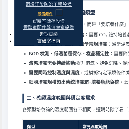
環境汙染防治工程設備
一、從培養目標回推培養箱類型
設備配件
實驗室儲存設備
培養箱選購最關鍵的不是規格，而是「要培養什麼」
實驗室配件與無塵室設備
近期實績
哺乳動物細胞、組織、胚胎
：需要 CO₂ 維持培
實驗室指南
細菌、酵母、黴菌、微生物學常規培養
：通常溫度
BOD 檢測、低溫菌種保存、樣品穩定性
：需要降到
液態培養需要持續搖動
(提升溶氧、避免沉降、促
需要同時控制溫度與濕度
，或模擬特定環境條件(
細胞培養規模超出傳統培養箱+培養瓶能負荷
，需
二、確認溫度範圍與穩定度需求
各類型培養箱的溫度範圍各不相同，選購時除了看「
類型
常見溫度範圍