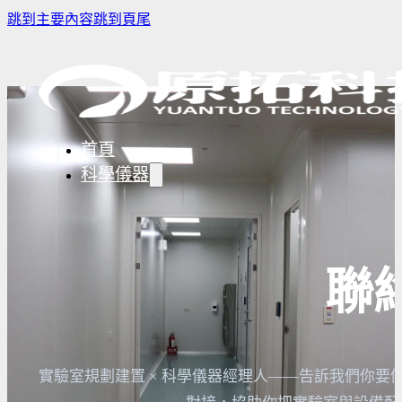
跳到主要內容
跳到頁尾
首頁
科學儀器
樣品濃縮/乾燥前處理設備
實驗室冰箱 / 冷凍櫃
生物安全櫃(BS
聯
微量分注吸管pipette
培養箱
高壓滅菌鍋與
實驗室攪拌器 | 振盪機
高溫爐
實驗室紫外線
實驗室過濾設備
實驗室烘箱｜烤箱
真空幫浦
實驗室規劃建置 × 科學儀器經理人——告訴我們你要做
超音波清洗機
高低溫循環裝置