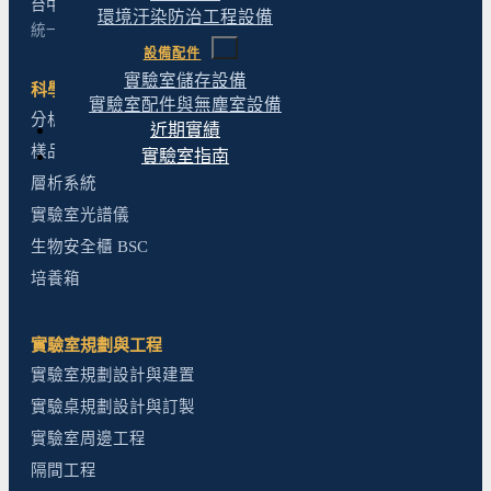
台中市北屯區松竹路二段 156-9 號
環境汙染防治工程設備
統一編號：23688044
設備配件
實驗室儲存設備
科學儀器
實驗室配件與無塵室設備
分析儀器規劃
近期實績
樣品前處理規劃
實驗室指南
層析系統
實驗室光譜儀
生物安全櫃 BSC
培養箱
實驗室規劃與工程
實驗室規劃設計與建置
實驗桌規劃設計與訂製
實驗室周邊工程
隔間工程