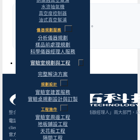
耐腐蝕真空幫浦
水流抽氣機
真空度控制器
完整解決方案
油式真空幫浦
跨場域整套規劃，單一窗口整合。
儀器規劃服務
分析儀器規劃
了解更多 →
樣品前處理規劃
科學儀器經理人服務
實驗室規劃與工程
完整解決方案
規劃設計
實驗室建置服務
實驗桌規劃設計與訂製
工程施作
整合「實驗室規劃設計與建置」與「科學儀器經理人」兩大部門，以超
實驗室周邊工程
電話：04-2243-9623
地板鋪設工程
client@yt-technology.com
天花板工程
官方 LINE 諮詢
隔間工程