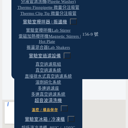
分液管清洗機(Pipette Washer)
client@yt-technology.com
Thermo Finnpipette 微量分注吸管
yuantuotech1@gmail.com
Thermo Clip Tip 微量分注吸管
官方 LINE
實驗室攪拌器 | 振盪機
@469mcfzt（點此加好友）
地址
實驗室攪拌機Lab Stirrer
40669 台中市北屯區松竹路二段 156-9 號
電磁加熱攪拌機Magnetic Stirrers |
營業時間
Hot Plate
週一–週五 08:30–17:30
振盪混合器Lab Shakers
國定假日緊急事務亦可聯繫
實驗室過濾設備
統一編號
真空過濾瓶組
23688044
真空過濾系統
直接排水式真空過濾系統
溶劑純化系統
多連過濾座
多連真空過濾系統
超音波清洗機
溫控 / 樣品保存
實驗室冰箱 / 冷凍櫃
超低溫冷凍櫃 -80°C / -150°C