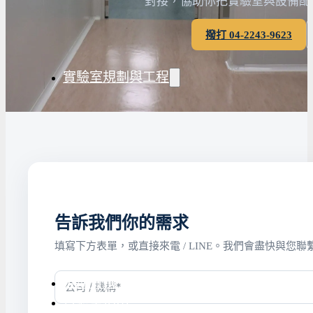
對接，協助你把實驗室與設備配
水氣捕捉器 | 浸入式冷卻器
撥打 04-2243-9623
液態氮相關設備
實驗室規劃與工程
實驗室建置服務
實驗室周邊工程
實驗桌規劃設計與訂製
地板鋪設工程
天花板工程
告訴我們你的需求
隔間工程
填寫下方表單，或直接來電 / LINE。我們會盡快與您
環境汙染防治工程設
近期實績
實驗室指南