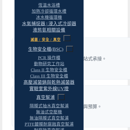
恆溫水浴槽
加熱冷卻循環水槽
冰水機循環機
水氣捕捉器 | 浸入式冷卻器
液態氮相關設備
滅菌 / 安全 / 真空
實驗室規劃與工程
生物安全櫃(BSC)
PCR 操作櫃
整廠規劃、工程施作到驗收，一站式承接。
動物研究工作站
了解更多 →
Class II 生物安全櫃
Class III 生物安全櫃
高壓滅菌鍋與乾熱滅菌器
實驗室紫外線UV燈
科學儀器經理人
真空幫浦
隔膜式抽水真空幫浦
跨品牌選用配置，協助評估規格與預算。
無油式空壓機
了解更多 →
無油隔膜式真空幫浦
PTFE鍍膜耐腐蝕真空幫浦