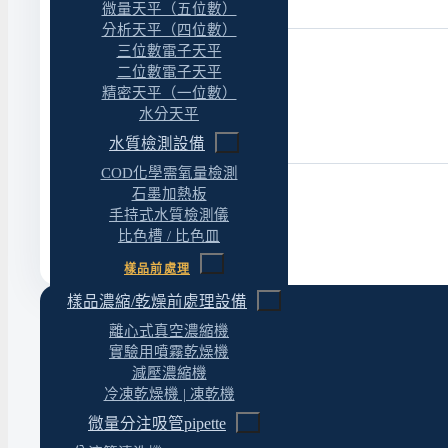
微量天平（五位數）
分析天平（四位數）
三位數電子天平
二位數電子天平
精密天平（一位數）
水分天平
水質檢測設備
COD化學需氧量檢測
石墨加熱板
送出表單
手持式水質檢測儀
比色槽 / 比色皿
樣品前處理
樣品濃縮/乾燥前處理設備
離心式真空濃縮機
直接聯繫
實驗用噴霧乾燥機
減壓濃縮機
電話 / 傳真
冷凍乾燥機 | 凍乾機
市話：04-2243-9623
傳真：04-2243-0827
微量分注吸管pipette
EMAIL