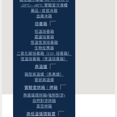
-20°C~ -40°C 實驗室冷凍櫃
藥品 / 疫苗冰箱
血庫冰箱
培養箱
低溫培養箱
震盪培養箱
恆溫恆濕培養箱
生物反應器
二氧化碳培養箱（CO₂ 培養箱）
恆溫培養箱（常溫培養箱）
高溫爐
箱型高溫爐（馬弗爐）
管狀高溫爐
實驗室烘箱｜烤箱
熱風循環烘箱(強制對流)
自然對流烘箱
真空烘箱
高低溫循環裝置