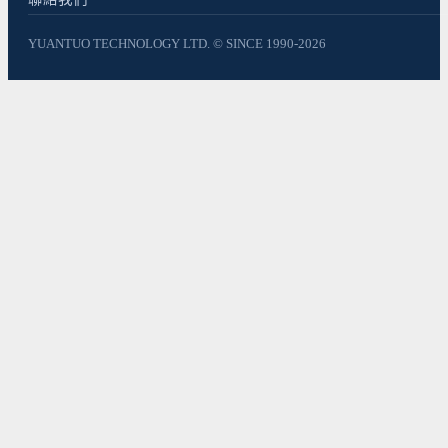
YUANTUO TECHNOLOGY LTD. © SINCE 1990-2026