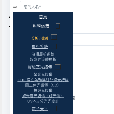
首頁
科學儀器
分析 / 檢測
層析系統
想詢問的服務
液相層析系統
超臨界流體層析
科學儀器
實驗室光譜儀
實驗室規劃與設計
螢光光譜儀
各類工程
FTIR 傅立葉轉換紅外線光譜儀
維修需求
圓二色光譜儀（CD）
其他事項
拉曼光譜儀
旋光度光譜儀（旋光儀）
檔案上傳 （最大2MB 最多5個檔案）
UV-Vis 分光光度計
電子天平
選擇檔案...