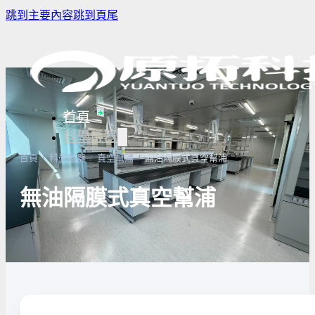
跳到主要內容
跳到頁尾
首頁
科學儀器
首頁
/
科學儀器
/
真空幫浦
/
無油隔膜式真空幫浦
無油隔膜式真空幫浦
樣品濃縮/乾燥前處理設備
實驗室冰箱 / 冷凍櫃
生物安全櫃(BS
微量分注吸管pipette
培養箱
高壓滅菌鍋與
實驗室攪拌器 | 振盪機
高溫爐
實驗室紫外線
實驗室過濾設備
實驗室烘箱｜烤箱
真空幫浦
超音波清洗機
高低溫循環裝置