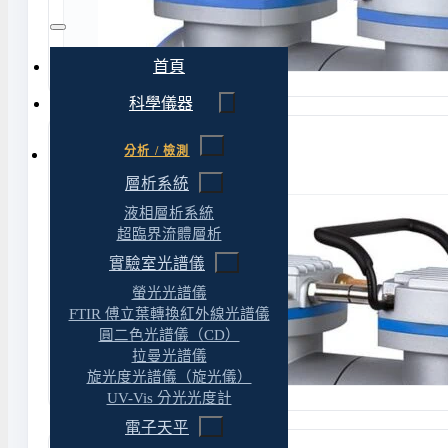
首頁
科學儀器
分析 / 檢測
Rocker 910 無油隔膜式真空幫浦
層析系統
液相層析系統
超臨界流體層析
實驗室光譜儀
螢光光譜儀
FTIR 傅立葉轉換紅外線光譜儀
圓二色光譜儀（CD）
拉曼光譜儀
旋光度光譜儀（旋光儀）
UV-Vis 分光光度計
電子天平