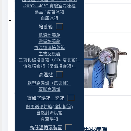
-20°C~ -40°C 實驗室冷凍櫃
藥品 / 疫苗冰箱
血庫冰箱
Rocker 300 無油隔膜式真空幫浦
培養箱
低溫培養箱
震盪培養箱
恆溫恆濕培養箱
生物反應器
二氧化碳培養箱（CO₂ 培養箱）
恆溫培養箱（常溫培養箱）
高溫爐
箱型高溫爐（馬弗爐）
管狀高溫爐
實驗室烘箱｜烤箱
熱風循環烘箱(強制對流)
自然對流烘箱
真空烘箱
高低溫循環裝置
無油隔膜式真空幫浦快速選購