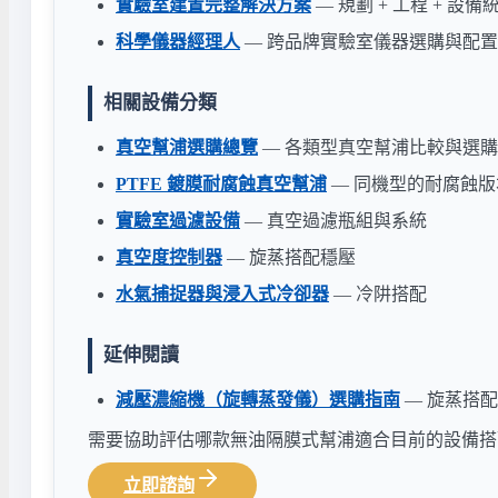
實驗室建置完整解決方案
— 規劃 + 工程 + 設備
科學儀器經理人
— 跨品牌實驗室儀器選購與配
相關設備分類
真空幫浦選購總覽
— 各類型真空幫浦比較與選
PTFE 鍍膜耐腐蝕真空幫浦
— 同機型的耐腐蝕版
實驗室過濾設備
— 真空過濾瓶組與系統
真空度控制器
— 旋蒸搭配穩壓
水氣捕捉器與浸入式冷卻器
— 冷阱搭配
延伸閱讀
減壓濃縮機（旋轉蒸發儀）選購指南
— 旋蒸搭
需要協助評估哪款無油隔膜式幫浦適合目前的設備搭
立即諮詢