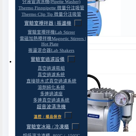
分液管清洗機(Pipette Washer)
Thermo Finnpipette 微量分注吸管
Thermo Clip Tip 微量分注吸管
實驗室攪拌器 | 振盪機
實驗室攪拌機Lab Stirrer
電磁加熱攪拌機Magnetic Stirrers |
Hot Plate
振盪混合器Lab Shakers
實驗室過濾設備
Rocker 400 無油隔膜式真空幫浦
真空過濾瓶組
真空過濾系統
直接排水式真空過濾系統
溶劑純化系統
多連過濾座
多連真空過濾系統
超音波清洗機
溫控 / 樣品保存
實驗室冰箱 / 冷凍櫃
超低溫冷凍櫃 -80°C / -150°C