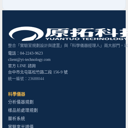
整合「實驗室規劃設計與建置」與「科學儀器經理人」兩大部門，以超
電話：04-2243-9623
client@yt-technology.com
官方 LINE 諮詢
台中市北屯區松竹路二段 156-9 號
統一編號：23688044
科學儀器
分析儀器規劃
樣品前處理規劃
層析系統
實驗室光譜儀