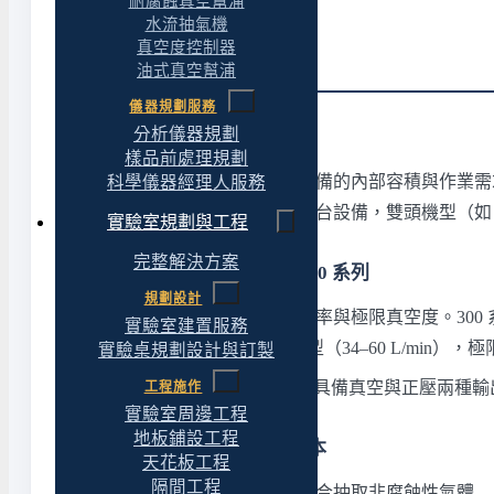
耐腐蝕真空幫浦
水流抽氣機
真空度控制器
選購導引
油式真空幫浦
儀器規劃服務
分析儀器規劃
依應用選抽氣速率
樣品前處理規劃
抽氣速率的選擇取決於連接設備的內部容積與作業需求。小型
科學儀器經理人服務
如果需要一台幫浦同時供應兩台設備，雙頭機型（如 Roc
實驗室規劃與工程
完整解決方案
300 系列 vs 400 系列 vs 900 系列
規劃設計
三個系列的主要差異在抽氣速率與極限真空度。300 系列
實驗室建置服務
統；900/910 系列是高抽速機型（34–60 L/mi
實驗桌規劃設計與訂製
Rocker 430 比較特殊——同時具備真空與正
工程施作
實驗室周邊工程
地板鋪設工程
需不需要升級到耐腐蝕版本
天花板工程
隔間工程
無油隔膜式幫浦的標準版本適合抽取非腐蝕性氣體—