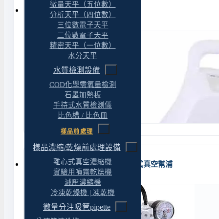
微量天平（五位數）
Lafil 300 無油隔膜式真空幫浦
分析天平（四位數）
三位數電子天平
二位數電子天平
精密天平（一位數）
水分天平
水質檢測設備
COD化學需氧量檢測
石墨加熱板
手持式水質檢測儀
比色槽 / 比色皿
樣品前處理
樣品濃縮/乾燥前處理設備
離心式真空濃縮機
Rocker 430 正負壓兩用無油隔膜式真空幫浦
實驗用噴霧乾燥機
減壓濃縮機
冷凍乾燥機 | 凍乾機
微量分注吸管pipette