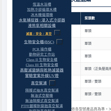
恆溫水浴槽
加熱冷卻循環水槽
冰水機循環機
型號
泵頭數
水氣捕捉器 | 浸入式冷卻器
液態氮相關設備
Rocker 300 / 300DC
單頭
滅菌 / 安全 / 真空
生物安全櫃(BSC)
Lafil 300 / 400
單頭
PCR 操作櫃
動物研究工作站
Rocker 400 / 410
單頭
Class II 生物安全櫃
Class III 生物安全櫃
Rocker 430
單頭（正負壓兩
高壓滅菌鍋與乾熱滅菌器
實驗室紫外線UV燈
Rocker 900 / 901
單頭 / 雙頭
真空幫浦
隔膜式抽水真空幫浦
Rocker 910 / 911
單頭 / 雙頭
無油式空壓機
無油隔膜式真空幫浦
PTFE鍍膜耐腐蝕真空幫浦
表中數值為概略參考，實際規格依各型號產品頁為準。30