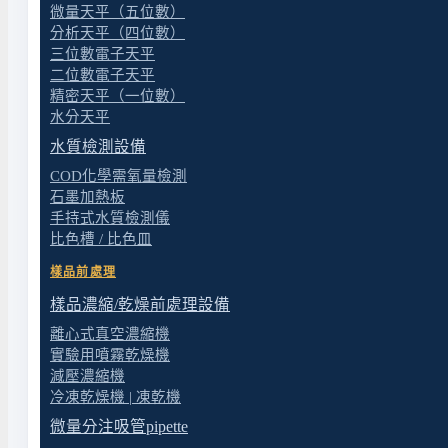
微量天平（五位數）
分析天平（四位數）
三位數電子天平
如果您的實驗室類型不在上述清單中（例如化學分析、食
二位數電子天平
涵蓋更多場域類型的整套規劃方案。
精密天平（一位數）
水分天平
水質檢測設備
COD化學需氧量檢測
石墨加熱板
手持式水質檢測儀
比色槽 / 比色皿
樣品前處理
樣品濃縮/乾燥前處理設備
離心式真空濃縮機
實驗用噴霧乾燥機
減壓濃縮機
冷凍乾燥機 | 凍乾機
微量分注吸管pipette