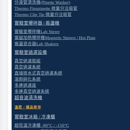
分液管清洗機(Pipette Washer)
Thermo Finnpipette 微量分注吸管
Thermo Clip Tip 微量分注吸管
實驗室攪拌器 | 振盪機
實驗室攪拌機Lab Stirrer
電磁加熱攪拌機Magnetic Stirrers | Hot Plate
振盪混合器Lab Shakers
實驗室過濾設備
固體再生燃料SRF實驗室建置服務(環保綠能業)
真空過濾瓶組
真空過濾系統
閱讀更多
直接排水式真空過濾系統
溶劑純化系統
多連過濾座
多連真空過濾系統
超音波清洗機
溫控 / 樣品保存
實驗室冰箱 / 冷凍櫃
超低溫冷凍櫃 -80°C / -150°C