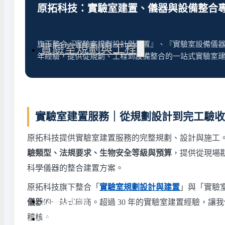
氣捕捉器 | 浸入式冷卻器
原拓科技：實驗室建置、儀器與設備整合
態氮相關設備
旗下整合『實驗室規劃設計與建置』、『實驗室設備儀器
實驗室規劃與工程
年經驗，提供從規劃、工程到設備整合的一站式實驗室
務
實驗室周邊工程
實驗室儲存設
實驗室建置服務｜從規劃設計到完工驗收
計與訂製
地板鋪設工程
實驗室配件與
原拓科技提供實驗室建置服務的完整規劃、設計與施工
天花板工程
驗類型、法規要求、生物安全等級與預算
，提供從現場勘
隔間工程
科學儀器的整合建置方案。
環境汙染防治工程設備
原拓科技旗下整合「
實驗室規劃設計與建置
」與「實驗
近期實績
儀器
的一站式廠商。超過 30 年的實驗室建置經驗，
實驗室指南
稽核。