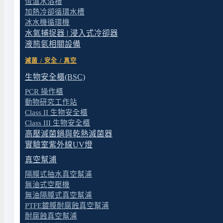
恆溫水浴槽
加熱冷卻循環水槽
冰水機循環機
水氣捕捉器 | 浸入式冷卻器
液態氮相關設備
滅菌 / 安全 / 真空
生物安全櫃(BSC)
PCR 操作櫃
動物研究工作站
Class II 生物安全櫃
Class III 生物安全櫃
高壓滅菌鍋與乾熱滅菌器
實驗室紫外線UV燈
真空幫浦
隔膜式抽水真空幫浦
無油式空壓機
無油隔膜式真空幫浦
PTFE鍍膜耐腐蝕真空幫浦
耐腐蝕真空幫浦
微生物實驗室規劃設計與建置