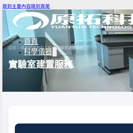
跳到主要內容
跳到頁尾
首頁
首頁
/
實驗室規劃與工程
/
實驗室建置服務
科學儀器
實驗室建置服務
驗室冰箱 / 冷凍櫃
生物安全櫃(BSC)
養箱
高壓滅菌鍋與乾熱滅菌器
溫爐
實驗室紫外線UV燈
驗室烘箱｜烤箱
真空幫浦
低溫循環裝置