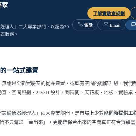
科學儀器經理人服務
專家
了解實驗室規劃
電話
Email
經理人』二大專業部門，以超過30
建置服務。
備
的一站式建置
無塵室設備
。無論是全新實驗室的從零建置，或既有空間的翻修升級，我們
查、空間規劃、2D/3D 設計，到隔間、天花板、地板、實驗桌
室設備儀器經理人」兩大專業部門，是市場上少數能
同時提供工
讓我們不只幫您「蓋出來」，更能確保蓋出來的空間真正符合實驗