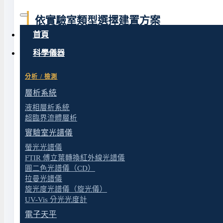
依實驗室類型選擇建置方案
首頁
不同類型的實驗室在空間規劃、生物安全等級、設備配
科學儀器
建置方案
適用對象
分析 / 檢測
層析系統
固體再生燃料 SRF 實驗室建置
環保綠能業、S
液相層析系統
超臨界流體層析
微生物實驗室規劃設計與建置
生技公司、醫
實驗室光譜儀
P2 實驗室規劃設計與建置
處理中度風險
螢光光譜儀
FTIR 傅立葉轉換紅外線光譜儀
圓二色光譜儀（CD）
P3 實驗室規劃設計與建置(BSL-3)
處理高風險病
拉曼光譜儀
旋光度光譜儀（旋光儀）
中學學生實驗室規劃設計與建置
國中、高中、
UV-Vis 分光光度計
電子天平
動物房規劃設計與建置
研究機構、大