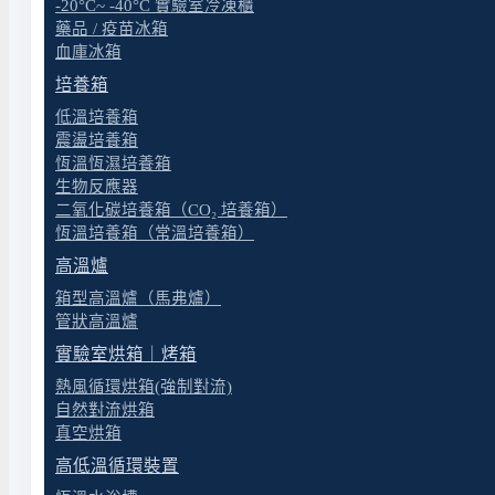
-20°C~ -40°C 實驗室冷凍櫃
藥品 / 疫苗冰箱
血庫冰箱
培養箱
低溫培養箱
震盪培養箱
恆溫恆濕培養箱
生物反應器
二氧化碳培養箱（CO₂ 培養箱）
恆溫培養箱（常溫培養箱）
高溫爐
箱型高溫爐（馬弗爐）
管狀高溫爐
實驗室烘箱｜烤箱
實驗室規劃設計與建置
閱讀更多
熱風循環烘箱(強制對流)
自然對流烘箱
真空烘箱
高低溫循環裝置