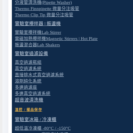
分液管清洗機(Pipette Washer)
Thermo Finnpipette 微量分注吸管
Thermo Clip Tip 微量分注吸管
相關設備與服務
實驗室攪拌器 | 振盪機
真空幫浦選購總覽
— 需要建立真空（抽氣體）
實驗室攪拌機Lab Stirrer
無油隔膜式真空幫浦
— 適合真空過濾、旋蒸等
電磁加熱攪拌機Magnetic Stirrers | Hot Plate
振盪混合器Lab Shakers
實驗室規劃與建置經理人
實驗室過濾設備
實驗室建置完整解決方案
真空過濾瓶組
科學儀器經理人
真空過濾系統
直接排水式真空過濾系統
有液體輸送的特殊需求或管路配置規劃，歡迎洽詢。
溶劑純化系統
多連過濾座
立即諮詢
多連真空過濾系統
超音波清洗機
溫控 / 樣品保存
相關文章
實驗室冰箱 / 冷凍櫃
超低溫冷凍櫃 -80°C / -150°C