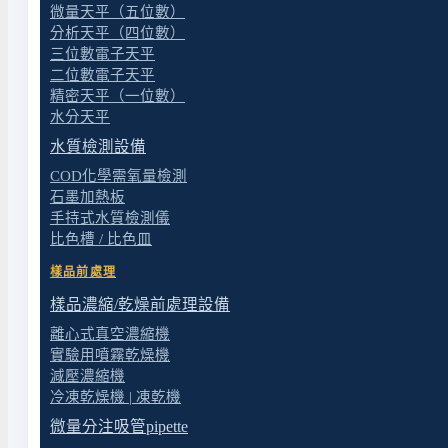
Alligator 200 主要用在以下幾種實驗室情境：
微量天平（五位數）
分析天平（四位數）
廢液回收
——從抽氣瓶、收集瓶中抽取累積的廢液，
三位數電子天平
二位數電子天平
溶液轉移
——在容器之間移動液體，特別是量大、不
精密天平（一位數）
液體取樣
——從反應槽或儲存容器中抽取液體樣品。
水分天平
水質檢測設備
與真空幫浦的差異
COD化學需氧量檢測
石墨加熱板
名稱容易混淆，但兩者用途不同。
真空幫浦
是抽氣體
手持式水質檢測儀
液體輸送的設備。如果需求是建立真空而非輸送液體
比色槽 / 比色皿
樣品前處理
液體相容性注意
樣品濃縮/乾燥前處理設備
Alligator 200 的隔膜與管路材質有其化學
離心式真空濃縮機
實驗用噴霧乾燥機
有問題；高濃度有機溶劑或強腐蝕性液體則需要事先
減壓濃縮機
冷凍乾燥機 | 凍乾機
微量分注吸管pipette