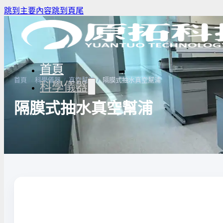
跳到主要內容
跳到頁尾
首頁
首頁
/
科學儀器
/
真空幫浦
/
隔膜式抽水真空幫浦
科學儀器
隔膜式抽水真空幫浦
驗室冰箱 / 冷凍櫃
生物安全櫃(BSC)
養箱
高壓滅菌鍋與乾熱滅菌器
溫爐
實驗室紫外線UV燈
驗室烘箱｜烤箱
真空幫浦
低溫循環裝置