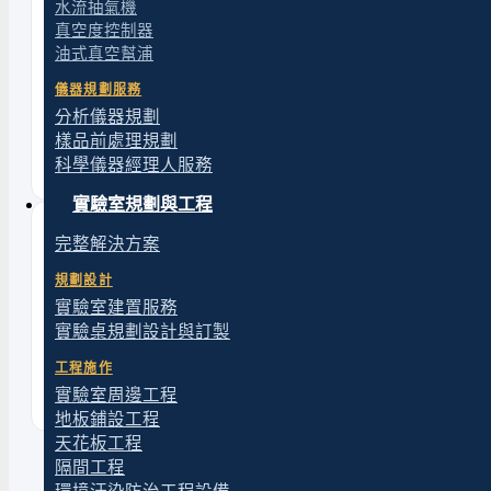
水流抽氣機
PTFE鍍膜耐腐蝕真空幫浦
真空度控制器
耐腐蝕真空幫浦
油式真空幫浦
水流抽氣機
儀器規劃服務
分析儀器規劃
真空度控制器
樣品前處理規劃
油式真空幫浦
科學儀器經理人服務
實驗室規劃與工程
延伸服務
完整解決方案
需要整座實驗室規劃？
規劃設計
實驗室建置服務
實驗桌規劃設計與訂製
從空間、水電氣、通風到設備配置，原拓提供實驗室規劃與建置的
一站式服務。
工程施作
實驗室周邊工程
了解規劃建置服務
地板鋪設工程
天花板工程
隔間工程