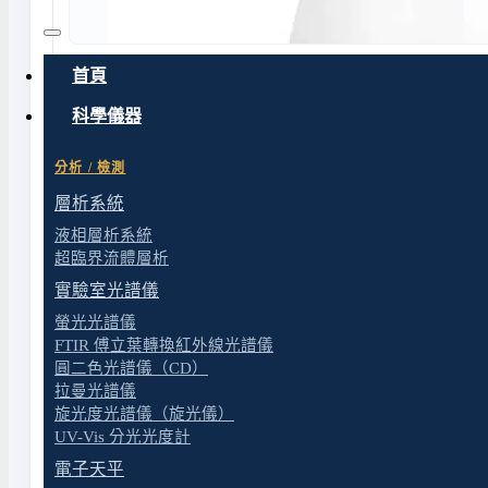
首頁
科學儀器
分析 / 檢測
層析系統
Alligator 200 概覽
液相層析系統
超臨界流體層析
Alligator 200 是隔膜式抽水幫浦，利用隔
實驗室光譜儀
避免油脂或機械污染的實驗室場合。
螢光光譜儀
FTIR 傅立葉轉換紅外線光譜儀
圓二色光譜儀（CD）
選購導引
拉曼光譜儀
旋光度光譜儀（旋光儀）
UV-Vis 分光光度計
適用場景
電子天平