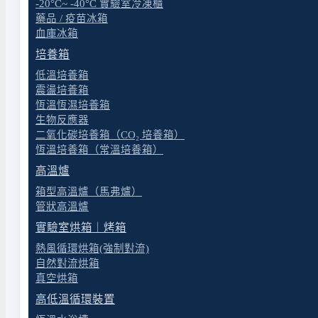
-20°C~ -40°C 實驗室冷凍櫃
藥品 / 疫苗冰箱
常見問題解答
血庫冰箱
培養箱
低溫培養箱
震盪培養箱
隔膜式抽水幫浦和真空幫浦有什麼不同？
恆溫恆濕培養箱
生物反應器
二氧化碳培養箱（CO₂ 培養箱）
恆溫培養箱（常溫培養箱）
高溫爐
Alligator 200 可以抽哪些液體？
箱型高溫爐（馬弗爐）
管狀高溫爐
實驗室烘箱｜烤箱
熱風循環烘箱(強制對流)
選對儀器，交給專屬儀器經理人
自然對流烘箱
真空烘箱
高低溫循環裝置
原拓的儀器團隊具備多年實務經驗，熟悉生物科技、醫療