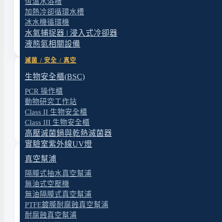
恆溫水浴槽
與樣品前處理等領域。我們依實際應用需求與預算，協助
加熱冷卻循環水槽
的設備配置建議。
冰水機循環機
水氣捕捉器 | 浸入式冷卻器
液態氮相關設備
滅菌 / 安全 / 真空
生物安全櫃(BSC)
選購諮詢
PCR 操作櫃
不確定哪個型號或規格符合需求？提供應用目標與樣品性質，原拓
動物研究工作站
協助評估機型方向。
Class II 生物安全櫃
立即詢價
Class III 生物安全櫃
官方 LINE 諮詢
高壓滅菌鍋與乾熱滅菌器
實驗室紫外線UV燈
同類分類
真空幫浦
隔膜式抽水真空幫浦
隔膜式抽水真空幫浦
無油式空壓機
無油式空壓機
無油隔膜式真空幫浦
PTFE鍍膜耐腐蝕真空幫浦
無油隔膜式真空幫浦
耐腐蝕真空幫浦