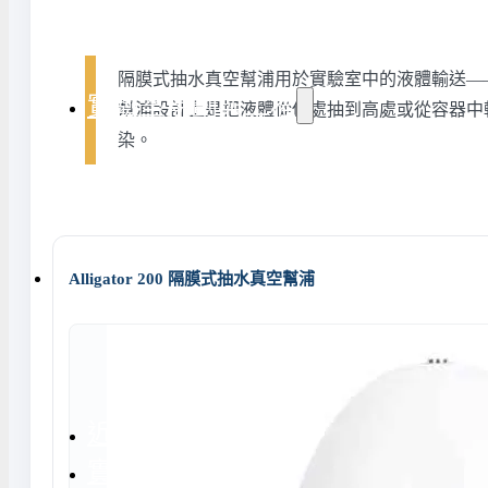
氣捕捉器 | 浸入式冷卻器
態氮相關設備
隔膜式抽水真空幫浦用於實驗室中的液體輸送—
實驗室規劃與工程
幫浦設計上是把液體從低處抽到高處或從容器中轉移出
染。
務
實驗室周邊工程
實驗室儲存設
計與訂製
地板鋪設工程
實驗室配件與
Alligator 200 隔膜式抽水真空幫浦
天花板工程
隔間工程
環境汙染防治工程設備
近期實績
實驗室指南