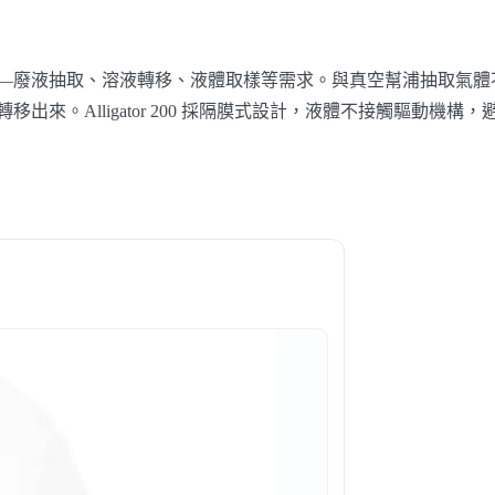
科學儀器經理人服務
—廢液抽取、溶液轉移、液體取樣等需求。與真空幫浦抽取氣體
來。Alligator 200 採隔膜式設計，液體不接觸驅動機構，
備
無塵室設備