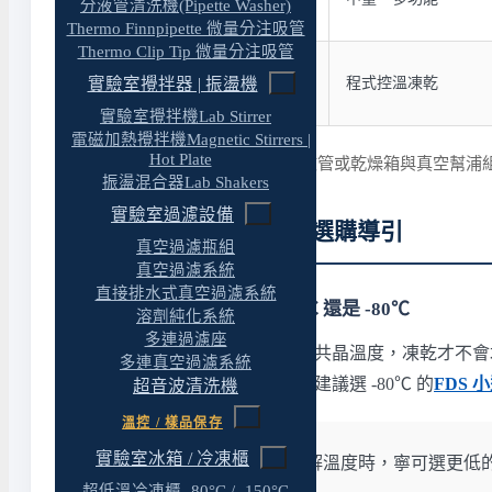
分液管清洗機(Pipette Washer)
中型
Thermo Finnpipette 微量分注吸管
Thermo Clip Tip 微量分注吸管
DRC-1000 系列
實驗室攪拌器 | 振盪機
程式控溫凍乾
層架程式
實驗室攪拌機Lab Stirrer
電磁加熱攪拌機Magnetic Stirrers |
Hot Plate
FDU／FDS 為冷凝機，需搭配歧管或乾燥箱與真空幫
振盪混合器Lab Shakers
實驗室過濾設備
冷凍乾燥機怎麼選：選購導引
真空過濾瓶組
真空過濾系統
直接排水式真空過濾系統
第一步：冷凝溫度要 -45℃ 還是 -80℃
溶劑純化系統
多連過濾座
冷凝溫度要低於樣品的崩解／共晶溫度，凍乾才不會
多連真空過濾系統
氣需要更低溫才能有效捕捉，建議選 -80℃ 的
FDS 
超音波清洗機
溫控 / 樣品保存
實驗室冰箱 / 冷凍櫃
選購建議：
不確定樣品崩解溫度時，寧可選更低
超低溫冷凍櫃 -80°C / -150°C