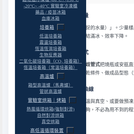
-20°C~ -40°C 實驗室冷凍櫃
藥品 / 疫苗冰箱
第二步：一次要處理多少量
血庫冰箱
培養箱
處理量看「除濕量（一回能捕捉的水量）」。少量樣
量並留緩衝，避免冷凝槽提早結滿冰、效率下降。
低溫培養箱
震盪培養箱
恆溫恆濕培養箱
第三步：歧管式還是層架式
生物反應器
二氧化碳培養箱（CO₂ 培養箱）
乾燥型式決定能不能控製程。
歧管式
把燒瓶或安瓿直
恆溫培養箱（常溫培養箱）
乾燥的曲線，適合需要重現凍乾條件、做成品型態（
高溫爐
箱型高溫爐（馬弗爐）
第四步：要不要程式凍乾曲線
管狀高溫爐
實驗室烘箱｜烤箱
如果製程需要重現、要記錄盤溫與真空、或要做預凍
熱風循環烘箱(強制對流)
曲線的話，歧管式冷凝機就足夠，不必為用不到的程
自然對流烘箱
真空烘箱
第五步：真空與冷凝配套
高低溫循環裝置