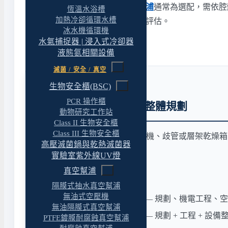
凍乾靠真空維持昇華，
真空幫浦
通常為選配，需依腔
恆溫水浴槽
加熱冷卻循環水槽
冰量，建議依樣品與機型一併評估。
冰水機循環機
水氣捕捉器 | 浸入式冷卻器
液態氮相關設備
滅菌 / 安全 / 真空
生物安全櫃(BSC)
PCR 操作櫃
冷凍乾燥系統配置與整體規劃
動物研究工作站
Class II 生物安全櫃
Class III 生物安全櫃
凍乾機要組成完整系統，冷凝機、歧管或層架乾燥箱
高壓滅菌鍋與乾熱滅菌器
廠配套。
實驗室紫外線UV燈
真空幫浦
實驗室規劃與設備整合
隔膜式抽水真空幫浦
無油式空壓機
實驗室規劃與建置經理人
— 規劃、機電工程、
無油隔膜式真空幫浦
實驗室建置完整解決方案
— 規劃 + 工程 + 設備
PTFE鍍膜耐腐蝕真空幫浦