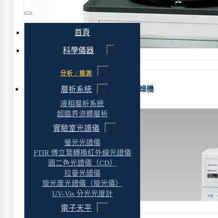
首頁
科學儀器
分析 / 檢測
EYELA｜小型-80度超低溫冷凍乾燥機
層析系統
液相層析系統
超臨界流體層析
實驗室光譜儀
螢光光譜儀
FTIR 傅立葉轉換紅外線光譜儀
圓二色光譜儀（CD）
拉曼光譜儀
旋光度光譜儀（旋光儀）
UV-Vis 分光光度計
電子天平