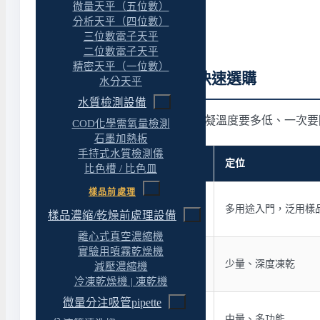
微量天平（五位數）
分析天平（四位數）
三位數電子天平
二位數電子天平
精密天平（一位數）
EYELA 冷凍乾燥機快速選購
水分天平
水質檢測設備
凍乾機的選擇圍繞三件事：冷凝溫度要多低、一次要
COD化學需氧量檢測
石墨加熱板
手持式水質檢測儀
型號
定位
比色槽 / 比色皿
樣品前處理
FDU-1200
多用途入門，泛用樣
樣品濃縮/乾燥前處理設備
桌上型
離心式真空濃縮機
實驗用噴霧乾燥機
FDS-1000／2000
少量、深度凍乾
減壓濃縮機
小型 -80℃
冷凍乾燥機 | 凍乾機
微量分注吸管pipette
FDU-2110
中量、多功能