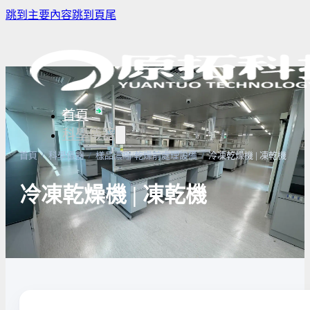
跳到主要內容
跳到頁尾
首頁
科學儀器
首頁
/
科學儀器
/
樣品濃縮/乾燥前處理設備
/
冷凍乾燥機 | 凍乾機
冷凍乾燥機 | 凍乾機
樣品濃縮/乾燥前處理設備
實驗室冰箱 / 冷凍櫃
生物安全櫃(BS
微量分注吸管pipette
培養箱
高壓滅菌鍋與
實驗室攪拌器 | 振盪機
高溫爐
實驗室紫外線
實驗室過濾設備
實驗室烘箱｜烤箱
真空幫浦
超音波清洗機
高低溫循環裝置