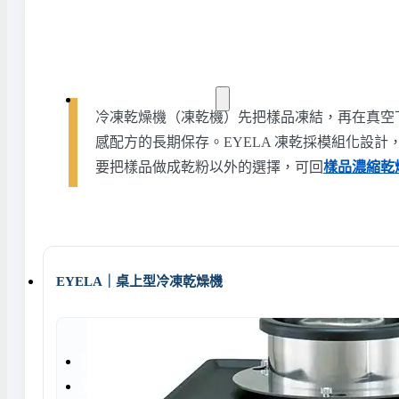
水氣捕捉器 | 浸入式冷卻器
液態氮相關設備
實驗室規劃與工程
冷凍乾燥機（凍乾機）先把樣品凍結，再在真空
感配方的長期保存。EYELA 凍乾採模組化設
要把樣品做成乾粉以外的選擇，可回
樣品濃縮乾
實驗室建置服務
實驗室周邊工程
實驗桌規劃設計與訂製
地板鋪設工程
天花板工程
EYELA｜桌上型冷凍乾燥機
隔間工程
環境汙染防治工程設
近期實績
實驗室指南