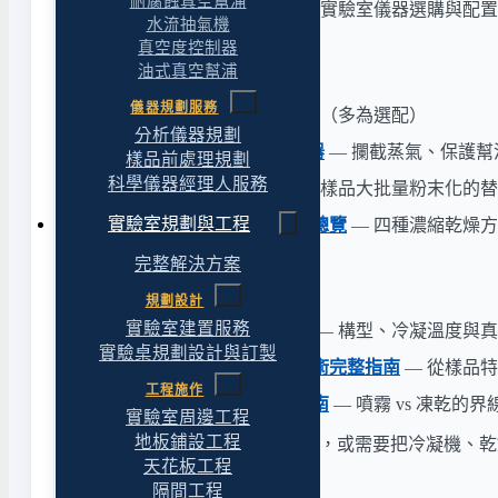
耐腐蝕真空幫浦
科學儀器經理人
— 跨品牌實驗室儀器選購與配
水流抽氣機
真空度控制器
相關設備分類
油式真空幫浦
儀器規劃服務
真空幫浦
— 凍乾真空來源（多為選配）
分析儀器規劃
水氣捕捉器 | 浸入式冷卻器
— 攔截蒸氣、保護幫
樣品前處理規劃
科學儀器經理人服務
實驗用噴霧乾燥機
— 耐熱樣品大批量粉末化的
實驗室規劃與工程
樣品濃縮乾燥前處理設備總覽
— 四種濃縮乾燥
完整解決方案
延伸閱讀
規劃設計
實驗室建置服務
冷凍乾燥機選購完整指南
— 構型、冷凝溫度與
實驗桌規劃設計與訂製
實驗室樣品濃縮與乾燥技術完整指南
— 從樣品
工程施作
實驗室噴霧乾燥機選購指南
— 噴霧 vs 凍乾的
實驗室周邊工程
地板鋪設工程
不確定樣品該用哪一台凍乾機，或需要把冷凝機、乾
天花板工程
立即諮詢
隔間工程