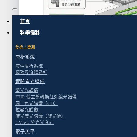
首頁
科學儀器
分析 / 檢測
層析系統
液相層析系統
超臨界流體層析
實驗室光譜儀
螢光光譜儀
FTIR 傅立葉轉換紅外線光譜儀
圓二色光譜儀（CD）
拉曼光譜儀
實驗室天花板內的管路系統包含給水、排水、氣
旋光度光譜儀（旋光儀）
UV-Vis 分光光度計
實驗室供排水和氣體配管在整個規劃預算裡通常
電子天平
五倍。原因很直接——管路埋在天花板、牆壁和