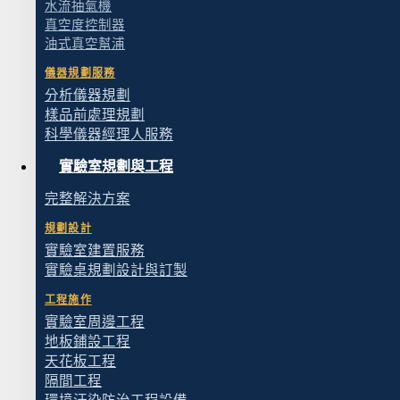
水流抽氣機
五等級比較表
真空度控制器
油式真空幫浦
等級
水質概述
儀器規劃服務
分析儀器規劃
市政自來水，
樣品前處理規劃
自來水
標準
科學儀器經理人服務
實驗室規劃與工程
自來水經活性
過濾水
理，去除餘氯
完整解決方案
規劃設計
電阻率約 0.1–1
實驗室建置服務
RO 逆滲透水
去除大部分離
實驗桌規劃設計與訂製
工程施作
電阻率約 1–10
DI 去離子水
實驗室周邊工程
經離子交換樹
地板鋪設工程
天花板工程
電阻率 ≥ 18.2
隔間工程
超純水（Type I）
TOC < 5 ppb