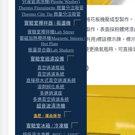
分液管清洗機(Pipette Washer)
Thermo Finnpipette 微量分注吸管
Thermo Clip Tip 微量分注吸管
櫃底座板:採用厚3.0 mm鋼製網格花板機壓成型製作。
實驗室攪拌器 | 振盪機
鋼製櫃體:採用1.2 mm鍍鋅鋼板製作，表面採粉體烤漆
實驗室攪拌機Lab Stirrer
電磁加熱攪拌機Magnetic Stirrers |
櫃體表面設有安全及危險(國際共用)標誌標示牌，標
Hot Plate
櫃體之底板採用鋼製花格板，使更換氣瓶時，可直接
振盪混合器Lab Shakers
實驗室過濾設備
鋼瓶櫃 相關圖片（點擊放大）
真空過濾瓶組
真空過濾系統
直接排水式真空過濾系統
溶劑純化系統
多連過濾座
多連真空過濾系統
超音波清洗機
溫控 / 樣品保存
實驗室冰箱 / 冷凍櫃
超低溫冷凍櫃 -80°C / -150°C