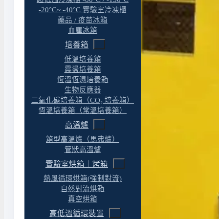
-20°C~ -40°C 實驗室冷凍櫃
藥品 / 疫苗冰箱
血庫冰箱
培養箱
低溫培養箱
震盪培養箱
恆溫恆濕培養箱
生物反應器
二氧化碳培養箱（CO₂ 培養箱）
恆溫培養箱（常溫培養箱）
高溫爐
箱型高溫爐（馬弗爐）
管狀高溫爐
實驗室烘箱｜烤箱
熱風循環烘箱(強制對流)
自然對流烘箱
真空烘箱
高低溫循環裝置