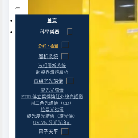
首頁
科學儀器
分析 / 檢測
層析系統
液相層析系統
超臨界流體層析
實驗室光譜儀
螢光光譜儀
FTIR 傅立葉轉換紅外線光譜儀
圓二色光譜儀（CD）
拉曼光譜儀
旋光度光譜儀（旋光儀）
UV-Vis 分光光度計
電子天平