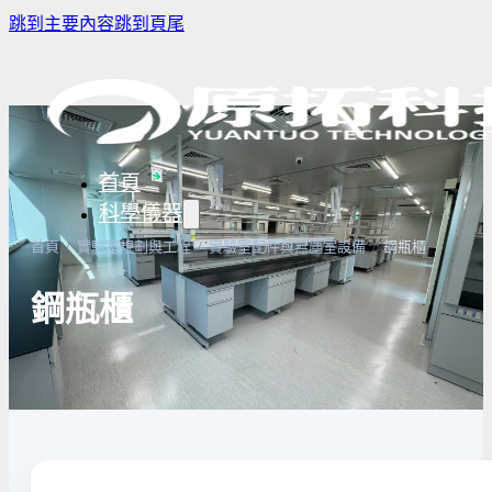
跳到主要內容
跳到頁尾
首頁
科學儀器
首頁
/
實驗室規劃與工程
/
實驗室配件與無塵室設備
/
鋼瓶櫃
鋼瓶櫃
樣品濃縮/乾燥前處理設備
實驗室冰箱 / 冷凍櫃
生物安全櫃
譜儀
微量分注吸管pipette
培養箱
高壓滅菌
實驗室攪拌器 | 振盪機
高溫爐
實驗室紫
設備
實驗室過濾設備
實驗室烘箱｜烤箱
真空幫浦
超音波清洗機
高低溫循環裝置