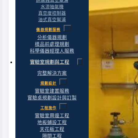
耐腐蝕真空幫浦
水流抽氣機
真空度控制器
油式真空幫浦
儀器規劃服務
分析儀器規劃
樣品前處理規劃
科學儀器經理人服務
實驗室規劃與工程
完整解決方案
規劃設計
實驗室建置服務
實驗桌規劃設計與訂製
工程施作
實驗室周邊工程
地板鋪設工程
天花板工程
隔間工程