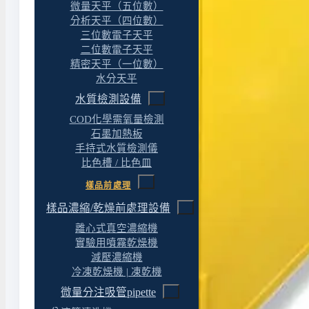
微量天平（五位數）
分析天平（四位數）
三位數電子天平
二位數電子天平
精密天平（一位數）
水分天平
水質檢測設備
COD化學需氧量檢測
石墨加熱板
手持式水質檢測儀
比色槽 / 比色皿
樣品前處理
樣品濃縮/乾燥前處理設備
離心式真空濃縮機
實驗用噴霧乾燥機
減壓濃縮機
冷凍乾燥機 | 凍乾機
微量分注吸管pipette