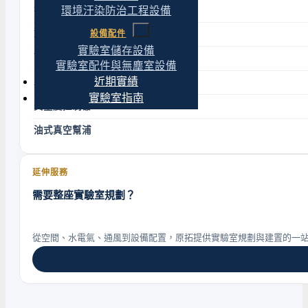
無油隔膜式真空幫浦
環境汙染防治工程設備
PTFE鍍膜耐腐蝕真空幫浦
設備配件
實驗室儲存設備
耐腐蝕真空幫浦
實驗室配件與無塵室設備
近期實績
水流抽氣機
實驗室指南
真空度控制器
油式真空幫浦
延伸服務
需要整座實驗室規劃？
從空間、水電氣、通風到設備配置，原拓提供實驗室規劃與建置的一