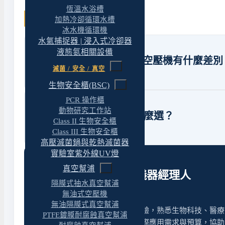
恆溫水浴槽
常見問題解答
加熱冷卻循環水槽
冰水機循環機
水氣捕捉器 | 浸入式冷卻器
液態氮相關設備
無油式空壓機和一般工業空壓機有什麼差別
滅菌 / 安全 / 真空
生物安全櫃(BSC)
PCR 操作櫃
動物研究工作站
Rocker 320、420、440 怎麼選？
Class II 生物安全櫃
Class III 生物安全櫃
高壓滅菌鍋與乾熱滅菌器
實驗室紫外線UV燈
真空幫浦
選對儀器，交給專屬儀器經理人
隔膜式抽水真空幫浦
無油式空壓機
無油隔膜式真空幫浦
原拓的儀器團隊具備多年實務經驗，熟悉生物科技、醫療
PTFE鍍膜耐腐蝕真空幫浦
與樣品前處理等領域。我們依實際應用需求與預算，協助