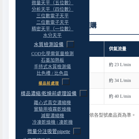
微量天平（五位數）
分析天平（四位數）
三位數電子天平
二位數電子天平
Rocker 空壓機快速選購
精密天平（一位數）
水分天平
水質檢測設備
型號
供氣流量
COD化學需氧量檢測
石墨加熱板
Rocker 320
約 23 L/min
手持式水質檢測儀
比色槽 / 比色皿
Rocker 420
約 34 L/min
樣品前處理
樣品濃縮/乾燥前處理設備
Rocker 440
約 40 L/min
離心式真空濃縮機
實驗用噴霧乾燥機
表中數值為概略參考，實際規格依各型號產品頁為準。
減壓濃縮機
冷凍乾燥機 | 凍乾機
微量分注吸管pipette
選購導引