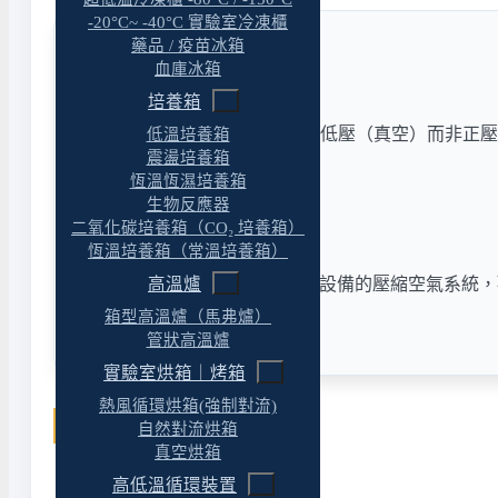
-20°C~ -40°C 實驗室冷凍櫃
藥品 / 疫苗冰箱
血庫冰箱
相關設備與服務
培養箱
真空幫浦選購總覽
— 需要低壓（真空）而非正
低溫培養箱
震盪培養箱
實驗室規劃與建置經理人
恆溫恆濕培養箱
生物反應器
實驗室建置完整解決方案
二氧化碳培養箱（CO₂ 培養箱）
科學儀器經理人
恆溫培養箱（常溫培養箱）
需要評估供氣需求或配置多台設備的壓縮空氣系統，
高溫爐
箱型高溫爐（馬弗爐）
立即諮詢
管狀高溫爐
實驗室烘箱｜烤箱
熱風循環烘箱(強制對流)
相關文章
自然對流烘箱
真空烘箱
高低溫循環裝置