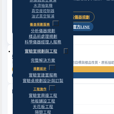
耐腐蝕真空幫浦
的設備配置建議。
水流抽氣機
真空度控制器
油式真空幫浦
了解儀器經理人服務
分析儀器規劃
儀器規劃服務
官方LINE
電話
Email
分析儀器規劃
樣品前處理規劃
科學儀器經理人服務
實驗室規劃與工程
選購諮詢
完整解決方案
不確定哪個型號或規格符合需求？提供應用目標與樣品性質，原拓協
規劃設計
實驗室建置服務
實驗桌規劃設計與訂製
工程施作
同類分類
實驗室周邊工程
隔膜式抽水真空幫浦
地板鋪設工程
天花板工程
無油式空壓機
隔間工程