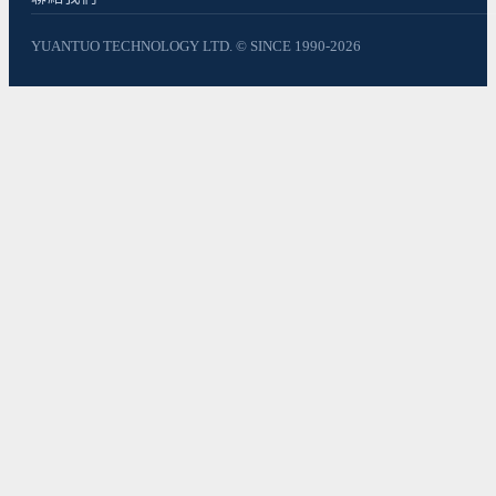
YUANTUO TECHNOLOGY LTD. © SINCE 1990-2026