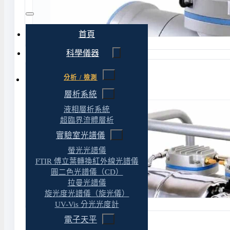
首頁
科學儀器
分析 / 檢測
Rocker 440 無油式空壓機
層析系統
液相層析系統
超臨界流體層析
實驗室光譜儀
螢光光譜儀
FTIR 傅立葉轉換紅外線光譜儀
圓二色光譜儀（CD）
拉曼光譜儀
旋光度光譜儀（旋光儀）
UV-Vis 分光光度計
電子天平