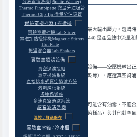
分液管清洗機(Pipette Washer)
Thermo Finnpipette 微量分注吸管
Thermo Clip Tip 微量分注吸管
依用氣量與壓力需求選購
實驗室攪拌器 | 振盪機
三款的主要差異在供氣流量與最大輸出壓力。選購時先確認
實驗室攪拌機Lab Stirrer
持續供氣的分析儀器；Rocker 440 是產品線
電磁加熱攪拌機Magnetic Stirrers |
Hot Plate
振盪混合器Lab Shakers
與真空幫浦的差異
實驗室過濾設備
空壓機和
真空幫浦
是反方向的設備——空壓機輸出正
真空過濾瓶組
真空過濾系統
壓環境（真空過濾、旋蒸、凍乾等），應選真空幫浦
直接排水式真空過濾系統
溶劑純化系統
潔淨度與無油設計的意義
多連過濾座
多連真空過濾系統
一般工業空壓機的壓縮空氣中可能含有油霧，不適合直
超音波清洗機
擾偵測）、吹掃用氣（避免汙染樣品）與其他對空氣
溫控 / 樣品保存
實驗室冰箱 / 冷凍櫃
超低溫冷凍櫃 -80°C / -150°C