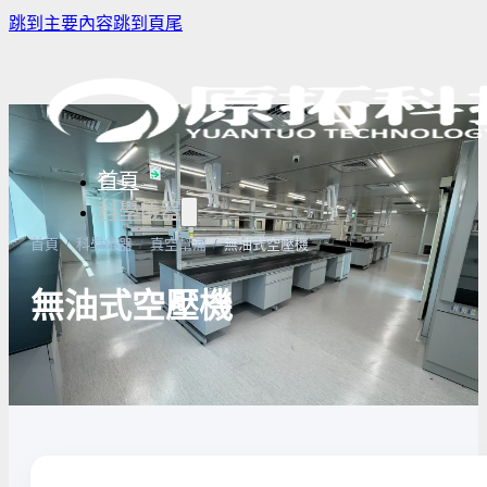
跳到主要內容
跳到頁尾
首頁
科學儀器
首頁
/
科學儀器
/
真空幫浦
/
無油式空壓機
無油式空壓機
樣品濃縮/乾燥前處理設備
實驗室冰箱 / 冷凍櫃
生物安全櫃(BS
微量分注吸管pipette
培養箱
高壓滅菌鍋與
實驗室攪拌器 | 振盪機
高溫爐
實驗室紫外線
實驗室過濾設備
實驗室烘箱｜烤箱
真空幫浦
超音波清洗機
高低溫循環裝置