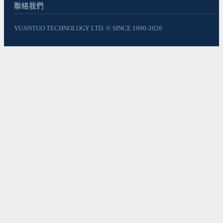
聯絡我們
YUANTUO TECHNOLOGY LTD. © SINCE 1990-2026