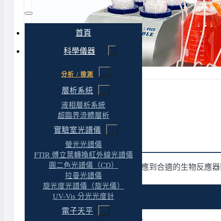
首頁
科學儀器
分析 / 檢測
層析系統
液相層析系統
超臨界流體層析
實驗室光譜儀
生物反應器快速分流
螢光光譜儀
FTIR 傅立葉轉換紅外線光譜儀
圓二色光譜儀（CD）
下表依「培養規模與應用」對應到合適的生物反應器
拉曼光譜儀
旋光度光譜儀（旋光儀）
UV-Vis 分光光度計
應用情境
電子天平