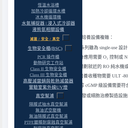
二氧化碳培養箱
恆溫水浴槽
子分類頁。
加熱冷卻循環水槽
冰水機循環機
水氣捕捉器 | 浸入式冷卻器
五、設施配置與基礎設施
液態氮相關設備
生物反應器的安裝環境較傳統培養設備複雜：
滅菌 / 安全 / 真空
無菌操作環境
：CelCradle 系列雖為 single
生物安全櫃(BSC)
氣體供應
：CO₂ 之外，部分應用需要 O₂ 控制或 N
PCR 操作櫃
動物研究工作站
純水與培養基準備
：建議規劃就近的 RO 純水機
Class II 生物安全櫃
Class III 生物安全櫃
樣品冷凍儲存
：細胞庫、培養收穫物需要 ULT -8
高壓滅菌鍋與乾熱滅菌器
cGMP 場域
：CelCradle X 等 cGMP 級設備需要符合
實驗室紫外線UV燈
生物反應器通常是生技醫藥研發或細胞治療製造設施
真空幫浦
生技醫藥研發實驗室規劃指南
隔膜式抽水真空幫浦
無油式空壓機
。
無油隔膜式真空幫浦
PTFE鍍膜耐腐蝕真空幫浦