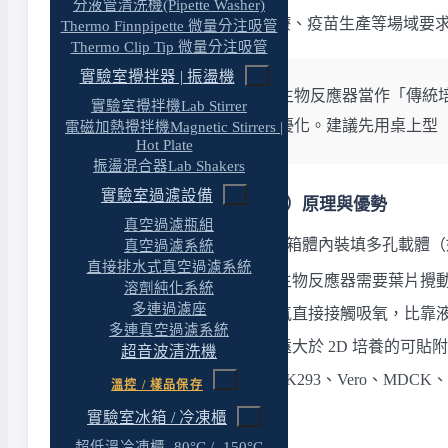
分液管清洗機(Pipette Washer)
cGMP 合規需求
：細胞治療、疫苗生產等場域要求製
Thermo Finnpipette 微量分注吸管
Thermo Clip Tip 微量分注吸管
實驗室攪拌器 | 振盪機
實務觀察：
很多研究室把生物反應器當作「傳統
實驗室攪拌機Lab Stirrer
數、收穫時機都需要重新優化。建議先用桌上型（如 Cel
電磁加熱攪拌機Magnetic Stirrers |
Hot Plate
振盪混合器Lab Shakers
實驗室過濾設備
二、潮汐式（Tide Motion）原理與優勢
真空過濾瓶組
潮汐式生物反應器運作原理：箱體內裝填多孔載體（如 
真空過濾系統
直接排水式真空過濾系統
低剪切力
：相較於攪拌式生物反應器需要葉片攪
溶劑純化系統
多連過濾座
高效氣體交換
：細胞與空氣直接接觸吸氧，比靠
多連真空過濾系統
大表面積
：多孔載體提供遠大於 2D 培養的可貼
超音波清洗機
適用細胞類型
：CHO、HEK293、Vero、
溫控 / 樣品保存
實驗室冰箱 / 冷凍櫃
三、規模選擇與放大策略
超低溫冷凍櫃 -80°C / -150°C