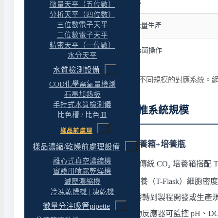
研發規模、製程開發、學術研究
微量天平（五位數）
分析天平（四位數）
三位數電子天平
中試規模、製程放大驗證、小批量生產
二位數電子天平
精密天平（一位數）
細胞治療 cGMP 製造、封閉式無菌操作
水分天平
水質檢測設備
上表為 ESCO VacciXcell 系列在不同規模的對應系統。網
COD化學需氧量檢測
石墨加熱板
手持式水質檢測儀
選購導引：從應用回推系統規模
比色槽 / 比色皿
樣品前處理
一、生物反應器 vs 傳統培養箱+培養瓶
樣品濃縮/乾燥前處理設備
離心式真空濃縮機
選擇生物反應器之前，先確認傳統 CO₂ 培養箱搭配 T-Flask、
實驗用噴霧乾燥機
細胞密度需求
：傳統 2D 培養（T-Flask）細
減壓濃縮機
冷凍乾燥機 | 凍乾機
規模化需求
：當需要從研發轉到製程開發或生產
微量分注吸管pipette
製程連續性與可控性
：生物反應器可監控 pH、