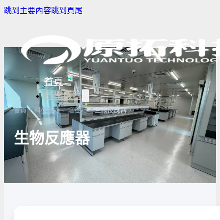
跳到主要內容
跳到頁尾
首頁
科學儀器
首頁
/
科學儀器
/
培養箱
/
生物反應器
生物反應器
樣品濃縮/乾燥前處理設備
實驗室冰箱 / 冷凍櫃
生物安全櫃(BS
微量分注吸管pipette
培養箱
高壓滅菌鍋與
實驗室攪拌器 | 振盪機
高溫爐
實驗室紫外線
實驗室過濾設備
實驗室烘箱｜烤箱
真空幫浦
超音波清洗機
高低溫循環裝置