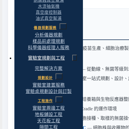
耐腐蝕真空幫浦
水流抽氣機
真空度控制器
油式真空幫浦
儀器規劃服務
延伸資源與規劃服務
分析儀器規劃
樣品前處理規劃
科學儀器經理人服務
生物反應器是生技醫藥研發、疫苗生產、細胞治療製
實驗室規劃與工程
規劃與建置服務：
完整解決方案
實驗室建置完整解決方案
— 從動線、無菌等級到
完整解決方案 — 生技實驗室一站式規劃、設計
規劃設計
實驗室建置服務
相關設備分類：
實驗桌規劃設計與訂製
培養箱（總分類）
— 五類培養箱與生物反應器整
工程施作
實驗室周邊工程
CO₂ 培養箱
— 桌上型 CelCradle 的運作環境
地板鋪設工程
生物安全櫃（BSC）
— 細胞接種、取樣的無菌操
天花板工程
隔間工程
超低溫冷凍櫃 -80°C / -150°C
— 細胞株與收穫物