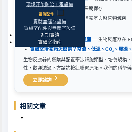
環境汙染防治工程設備
液態氮儲存設備
— 細胞庫長期保存
設備配件
高壓滅菌鍋
— 玻璃器皿、培養基與廢棄物滅菌
實驗室儲存設備
實驗室配件與無塵室設備
選購與規劃延伸閱讀：
近期實績
生技醫藥研發實驗室規劃指南
— 生物反應器在 R
實驗室指南
實驗室培養箱怎麼選？常溫、低溫、CO₂、震盪
生物反應器的選購與配置牽涉細胞類型、培養規模、
性，歡迎透過下方諮詢按鈕聯繫原拓。我們的科學儀
立即諮詢
相關文章