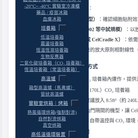
-20°C~ -40°C 實驗室冷凍櫃
從研發到生產的逐步放大建議：
藥品 / 疫苗冰箱
研發階段（CelCradle 桌上型）
：確認細胞貼附效
血庫冰箱
培養箱
製程驗證階段（TideXcell-002 等中試規模）
：以放大
低溫培養箱
生產階段（TideXcell-010 或 CelCradle X）
：依需求
震盪培養箱
線性放大優勢
：潮汐式系統的放大原則相對線性
恆溫恆濕培養箱
生物反應器
二氧化碳培養箱（CO₂ 培養箱）
四、與 CO₂ 培養箱的搭配方式
恆溫培養箱（常溫培養箱）
高溫爐
桌上型 CelCradle 需要放在 CO₂ 培養箱內運作，
箱型高溫爐（馬弗爐）
批次培養
：可放入 6ft³（約 170L）CO₂ 培養箱
管狀高溫爐
灌流培養（perfusion）
：建議放入 8.5ft³（約 
實驗室烘箱｜烤箱
CO₂ 培養箱選購
：建議帶內門隔間的機型，讓 Cel
熱風循環烘箱(強制對流)
自然對流烘箱
TideXcell 與 CelCradle X
：自帶溫控與 CO₂ 環境
真空烘箱
詳細的 CO₂ 培養箱選購可參閱
高低溫循環裝置