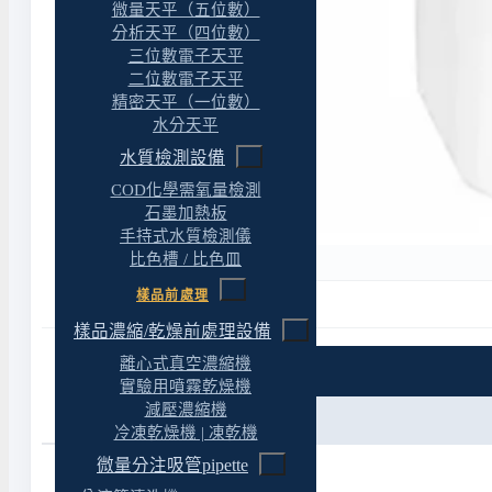
微量天平（五位數）
分析天平（四位數）
三位數電子天平
二位數電子天平
精密天平（一位數）
水分天平
水質檢測設備
COD化學需氧量檢測
石墨加熱板
手持式水質檢測儀
比色槽 / 比色皿
樣品前處理
樣品濃縮/乾燥前處理設備
離心式真空濃縮機
特色
實驗用噴霧乾燥機
減壓濃縮機
規格
冷凍乾燥機 | 凍乾機
微量分注吸管pipette