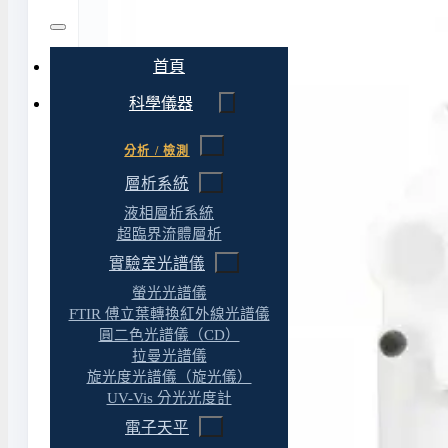
首頁
科學儀器
分析 / 檢測
層析系統
液相層析系統
超臨界流體層析
實驗室光譜儀
螢光光譜儀
FTIR 傅立葉轉換紅外線光譜儀
圓二色光譜儀（CD）
拉曼光譜儀
旋光度光譜儀（旋光儀）
UV-Vis 分光光度計
電子天平