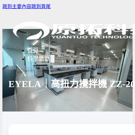
跳到主要內容
跳到頁尾
首頁
科學儀器
/
/
/
首頁
科學儀器
實驗室攪拌器 | 振盪機
實驗室攪拌機Lab Stirrer
EYELA｜高扭力攪拌機 ZZ-2000
樣品濃縮/乾燥前處理設備
實驗室冰箱 / 冷凍櫃
生物安全櫃
譜儀
微量分注吸管pipette
培養箱
高壓滅菌
實驗室攪拌器 | 振盪機
高溫爐
實驗室紫
設備
實驗室過濾設備
實驗室烘箱｜烤箱
真空幫浦
超音波清洗機
高低溫循環裝置