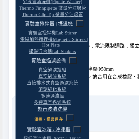
分液管清洗機(Pipette Washer)
Thermo Finnpipette 微量分注吸管
產品特色
Thermo Clip Tip 微量分注吸管
實驗室攪拌器 | 振盪機
具速度回饋裝置
實驗室攪拌機Lab Stirrer
旋鈕設定
，
數字表示轉速
電磁加熱攪拌機Magnetic Stirrers |
Hot Plate
具過熱保護裝置
，
軸承封套
，
電流限制迴路
，
獨
振盪混合器Lab Shakers
DC無碳刷馬達
，70W
輸出
實驗室過濾設備
攪拌軸心
，1~10 mm
含
Φ8 x 495 mm
攪拌棒
，
攪拌翼
Φ50mm
真空過濾瓶組
真空過濾系統
ZZ-2000系列使用
70W
馬達，適合用在合成橡膠、
直接排水式真空過濾系統
溶劑純化系統
多連過濾座
多連真空過濾系統
超音波清洗機
溫控 / 樣品保存
實驗室冰箱 / 冷凍櫃
超低溫冷凍櫃 -80°C / -150°C