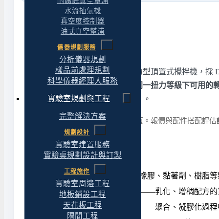
耐腐蝕真空幫浦
水流抽氣機
真空度控制器
油式真空幫浦
產品定位與適用情境
儀器規劃服務
分析儀器規劃
樣品前處理規劃
EYELA ZZ-2000 Series 是高扭力型頂置式攪拌機，採 
科學儀器經理人服務
馬達功率帶來兩個實際差別：
同一扭力等級下可用的
實驗室規劃與工程
（20／40／60／80% 過載提示）。
完整解決方案
詳細規格請參閱本頁「規格」分頁。報價與配件搭配評估
規劃設計
實驗室建置服務
適合什麼應用
實驗桌規劃設計與訂製
工程施作
高分子與樹脂研究
——合成橡膠、黏著劑、樹脂等
實驗室周邊工程
食品、化妝品與醫藥品研發
——乳化、增稠配方的
地板鋪設工程
天花板工程
黏度會在製程中上升的反應
——聚合、凝膠化過程
隔間工程