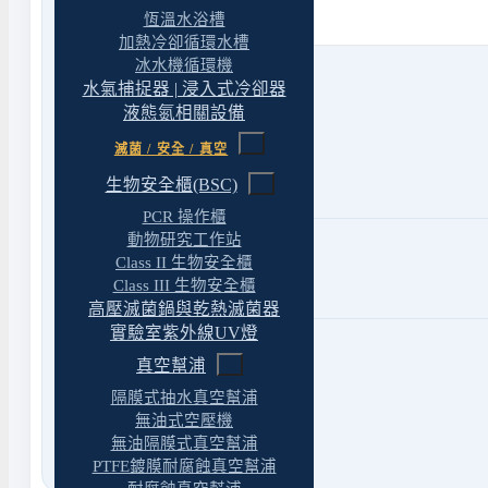
恆溫水浴槽
加熱冷卻循環水槽
冰水機循環機
水氣捕捉器 | 浸入式冷卻器
液態氮相關設備
Phone
滅菌 / 安全 / 真空
市話
04 22439623
生物安全櫃(BSC)
傳真 04 22430827
PCR 操作櫃
動物研究工作站
Mail
Class II 生物安全櫃
Client@yt-technology.com
Class III 生物安全櫃
yuantuotech1@gmail.com
高壓滅菌鍋與乾熱滅菌器
實驗室紫外線UV燈
網路
真空幫浦
官方LINE
@469mcfzt
Facebook 專頁
請點此
隔膜式抽水真空幫浦
無油式空壓機
無油隔膜式真空幫浦
PTFE鍍膜耐腐蝕真空幫浦