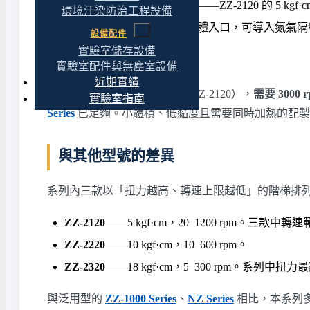
同時需要高扭力與較高轉速
——ZZ-2120 的 5 
環境汙染防治工程設備
需要惰性氣體環境
——具氣體入口，可導入氮氣隔
設備配件
實驗室儲存設備
不適合的應用
實驗室配件與無塵室設備
近期實績
本系列轉速上限為 1200 rpm（ZZ-2120），
需要 3000
實驗室指南
Series
已足夠。小體積、低黏度且需要同時加熱的配製
與其他型號的差異
系列內三款以「扭力越高、轉速上限越低」的階梯排
ZZ-2120
——5 kgf·cm，20–1200 rpm。三款中
ZZ-2220
——10 kgf·cm，10–600 rpm。
ZZ-2320
——18 kgf·cm，5–300 rpm。系列
與泛用型的
ZZ-1000 Series
、
NZ Series
相比，本系列