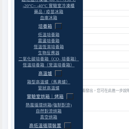
-20°C~ -40°C 實驗室冷凍櫃
藥品 / 疫苗冰箱
血庫冰箱
培養箱
低溫培養箱
震盪培養箱
恆溫恆濕培養箱
生物反應器
二氧化碳培養箱（CO₂ 培養箱）
恆溫培養箱（常溫培養箱）
高溫爐
箱型高溫爐（馬弗爐）
管狀高溫爐
實驗室烘箱｜烤箱
熱風循環烘箱(強制對流)
自然對流烘箱
真空烘箱
送出表單
高低溫循環裝置