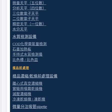
微量天平（五位數）
分析天平（四位數）
三位數電子天平
二位數電子天平
精密天平（一位數）
水分天平
水質檢測設備
COD化學需氧量檢測
石墨加熱板
手持式水質檢測儀
比色槽 / 比色皿
樣品前處理
樣品濃縮/乾燥前處理設備
離心式真空濃縮機
實驗用噴霧乾燥機
減壓濃縮機
冷凍乾燥機 | 凍乾機
微量分注吸管pipette