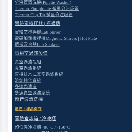
分液管清洗機(Pipette Washer)
Thermo Finnpipette 微量分注吸管
Thermo Clip Tip 微量分注吸管
特色
實驗室攪拌器 | 振盪機
規格
實驗室攪拌機Lab Stirrer
電磁加熱攪拌機Magnetic Stirrers | Hot Plate
振盪混合器Lab Shakers
實驗室過濾設備
產品特色
真空過濾瓶組
真空過濾系統
直接排水式真空過濾系統
溶劑純化系統
WaterVac 直接排水式真空過濾系統 | 適合水樣二重複分
多連過濾座
◆ 直接排水設計，節省時間
多連真空過濾系統
超音波清洗機
WaterVac 200 內建抽水幫浦，可直接將濾液排
定。
溫控 / 樣品保存
實驗室冰箱 / 冷凍櫃
◆ 模組化設計，節省70%桌面空間
WaterVac 200 整合抽水幫浦、過濾瓶組為一體，
超低溫冷凍櫃 -80°C / -150°C