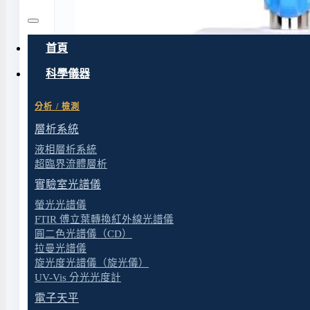
首頁
科學儀器
分析 / 檢測
層析系統
液相層析系統
超臨界流體層析
實驗室光譜儀
螢光光譜儀
FTIR 傅立葉轉換紅外線光譜儀
圓二色光譜儀（CD）
拉曼光譜儀
旋光度光譜儀（旋光儀）
UV-Vis 分光光度計
電子天平