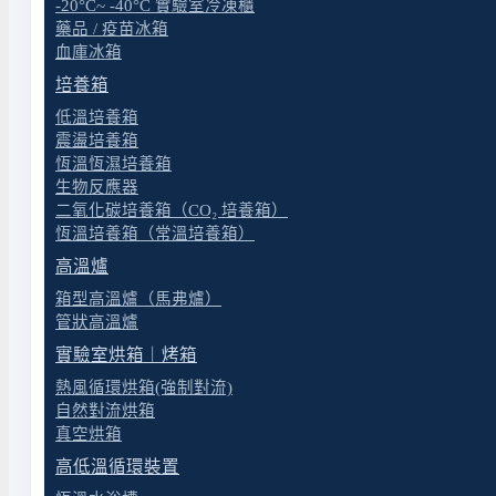
-20°C~ -40°C 實驗室冷凍櫃
◆ 符合ISO 8199法規方法
藥品 / 疫苗冰箱
每台 WaterVac 200 皆經過出廠測試以確保真空度符
血庫冰箱
擇。（*ISO 8199 : 水質培養的微生物計數通用指南）
培養箱
低溫培養箱
◆ 多功能平台，能安裝多種過濾漏斗
震盪培養箱
WaterVac 200 可因應各種分析需求，更換各式過濾
恆溫恆濕培養箱
生物反應器
◆ 如何選擇您的 WaterVac 200-MS 系統
二氧化碳培養箱（CO₂ 培養箱）
WaterVac 200-MS 能搭配MF 3, 300 ml磁式過濾漏
恆溫培養箱（常溫培養箱）
WaterVac 直接排水式真空過濾系統 | 適合水樣二重複分
高溫爐
箱型高溫爐（馬弗爐）
◆ 微生物檢測水樣前處理
管狀高溫爐
◆ 懸浮固形物檢測
實驗室烘箱｜烤箱
◆ 實驗室真空過濾
熱風循環烘箱(強制對流)
WaterVac 直接排水式真空過濾系統 | 適合水樣二重複分
自然對流烘箱
真空烘箱
◆ 歐盟 CE 安全認證
高低溫循環裝置
◆ IP41 防護等級