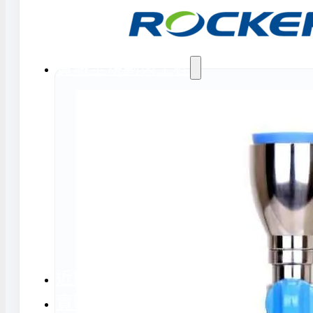
氣捕捉器 | 浸入式冷卻器
態氮相關設備
實驗室規劃與工程
務
實驗室周邊工程
實驗室儲存設
計與訂製
地板鋪設工程
實驗室配件與
天花板工程
隔間工程
環境汙染防治工程設備
近期實績
實驗室指南