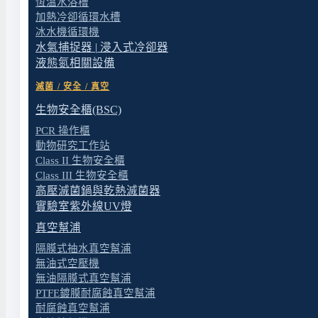
◆ RoHS 認證
恆溫水浴槽
加熱冷卻循環水槽
WaterVac 直接排水式真空過濾系統 | 適合水樣二重複分
冰水機循環機
水氣捕捉器 | 浸入式冷卻器
液態氮相關設備
產品料號
產品名稱
滅菌 / 安全 / 真空
190210-01
WaterVac 200-MS 直接排水
生物安全櫃(BSC)
190210-02
WaterVac 200-MS 直接排水
PCR 操作櫃
動物研究工作站
190220-01
WaterVac 200-MB 直接排水
Class II 生物安全櫃
Class III 生物安全櫃
190220-02
WaterVac 200-MB 直接排水
高壓滅菌鍋與乾熱滅菌器
實驗室紫外線UV燈
190221-01
WaterVac 201-MB 直接排水式
真空幫浦
190221-02
WaterVac 201-MB 直接排水式
隔膜式抽水真空幫浦
無油式空壓機
200300-01
MF 3, 300 ml 磁式過濾漏斗
無油隔膜式真空幫浦
PTFE鍍膜耐腐蝕真空幫浦
200500-01
MF 5, 500 ml 磁式過濾漏斗
耐腐蝕真空幫浦