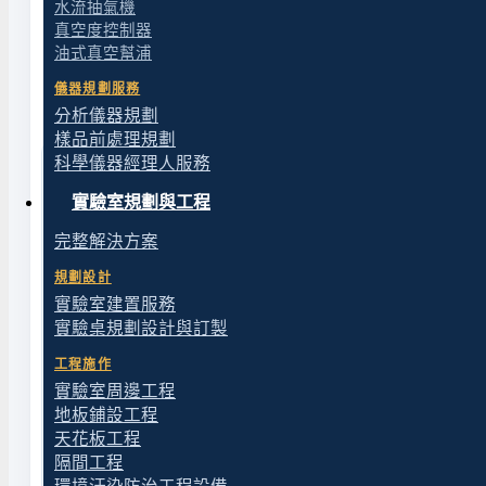
水流抽氣機
167100-20
Pall A/E 玻璃纖維濾紙 (1μm), 100/P
真空度控制器
油式真空幫浦
167100-52
Pall GN-6 MCE 濾膜 (0.45μm), 200/
儀器規劃服務
分析儀器規劃
樣品前處理規劃
科學儀器經理人服務
實驗室規劃與工程
完整解決方案
規劃設計
實驗室建置服務
實驗桌規劃設計與訂製
工程施作
實驗室周邊工程
地板鋪設工程
天花板工程
隔間工程