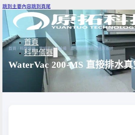
跳到主要內容
跳到頁尾
首頁
/
/
/
首頁
科學儀器
實驗室過濾設備
直接排水式真空過濾系統
科學儀器
WaterVac 200-MS 直接排
驗室冰箱 / 冷凍櫃
生物安全櫃(BSC)
養箱
高壓滅菌鍋與乾熱滅菌器
溫爐
實驗室紫外線UV燈
驗室烘箱｜烤箱
真空幫浦
低溫循環裝置