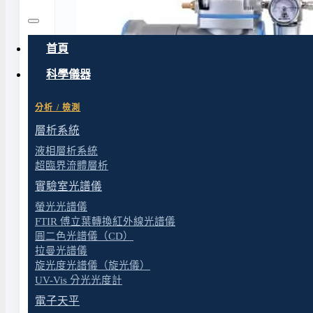
首頁
科學儀器
分析 / 檢測
層析系統
液相層析系統
超臨界流體層析
實驗室光譜儀
螢光光譜儀
FTIR 傅立葉轉換紅外線光譜儀
圓二色光譜儀（CD）
拉曼光譜儀
旋光度光譜儀（旋光儀）
UV-Vis 分光光度計
電子天平