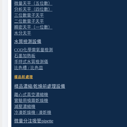
微量天平（五位數）
分析天平（四位數）
特色
三位數電子天平
二位數電子天平
規格
精密天平（一位數）
水分天平
水質檢測設備
COD化學需氧量檢測
產品特色
石墨加熱板
手持式水質檢測儀
比色槽 / 比色皿
◆ 無汙染、免保養
Rocker 系列真空幫浦利用活塞作動原理，不需使用
樣品前處理
樣品濃縮/乾燥前處理設備
◆ 專利旋卡緊扣設計
離心式真空濃縮機
Rocker 300 – LF31 使用的過濾瓶組採用洛科專利
(M3814
實驗用噴霧乾燥機
減壓濃縮機
◆
浮球防溢保護裝置
冷凍乾燥機 | 凍乾機
Rocker 300 – LF31 使用的真空幫浦和接收
微量分注吸管pipette
抽到幫浦內。