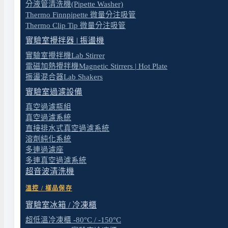
分液管清洗機(Pipette Washer)
◆ 進氣過濾裝置
Thermo Finnpipette 微量分注吸管
Rocker 系列真空幫浦每個機種在進氣口均裝有濾芯
Thermo Clip Tip 微量分注吸管
實驗室攪拌器 | 振盪機
◆ PES 高等工程塑膠製作
實驗室攪拌機Lab Stirrer
接收瓶組採用聚醚砜(PES)工程塑膠射出成型，產品耐衝
電磁加熱攪拌機Magnetic Stirrers | Hot Plate
振盪混合器Lab Shakers
◆ 過濾漏斗杯蓋
標準配附過濾漏斗蓋，可以幫助您做更多微生物檢驗的
實驗室過濾設備
真空過濾瓶組
◆ 專利濾膜墊片導流設計
真空過濾系統
濾膜墊片專利的導流設計，可大幅增進過濾速率，讓您
直接排水式真空過濾系統
溶劑純化系統
◆ 抽氣瓶固定吸盤
多連過濾座
獨創抽氣瓶固定吸盤可加強防止不小心碰撞而造成接收瓶
多連真空過濾系統
超音波清洗機
◆ 快速排水設計
溫控 / 樣品保存
特製的排水設計，不需要拆裝就可以排放廢液。
實驗室冰箱 / 冷凍櫃
超低溫冷凍櫃 -80°C / -150°C