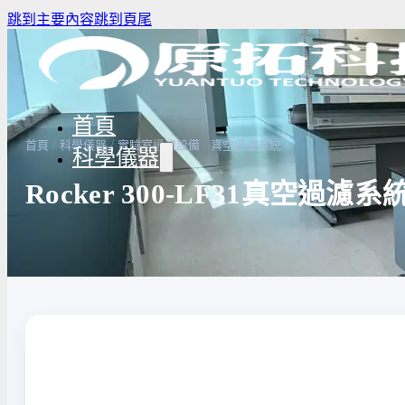
跳到主要內容
跳到頁尾
首頁
/
/
/
首頁
科學儀器
實驗室過濾設備
真空過濾系統
科學儀器
Rocker 300-LF31真空過濾系
驗室冰箱 / 冷凍櫃
生物安全櫃(BSC)
養箱
高壓滅菌鍋與乾熱滅菌器
溫爐
實驗室紫外線UV燈
驗室烘箱｜烤箱
真空幫浦
低溫循環裝置