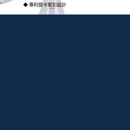
◆ 專利旋卡緊扣設計
點此填寫詢問表單