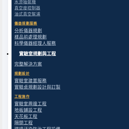
水流抽氣機
真空度控制器
把水樣或液體樣品過濾,讓微生物截留在濾膜上、再移
油式真空幫浦
儀器規劃服務
一般實驗室真空過濾
分析儀器規劃
需要去除水相樣品中顆粒、做澄清過濾的場合,Rocker 3
樣品前處理規劃
科學儀器經理人服務
需要頻繁排放廢液的流程
實驗室規劃與工程
快速排水設計讓抽氣瓶內的廢液排放更便利,對連續過
完整解決方案
規劃設計
免添油保養的無油作業
實驗室建置服務
實驗桌規劃設計與訂製
活塞式無油幫浦不需用油潤滑,免去定期添油保養,也
工程施作
實驗室周邊工程
不適合的應用
地板鋪設工程
天花板工程
如果要過濾的是甲醇、乙腈等有機溶劑,系統材質需具
隔間工程
會成為流程瓶頸,建議改用
多連真空過濾系統
。