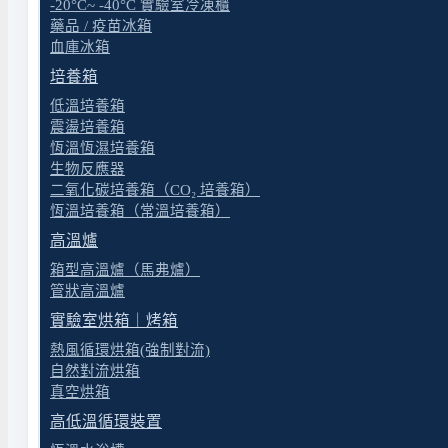
-20°C~ -40°C 實驗室冷凍櫃
藥品 / 疫苗冰箱
血庫冰箱
培養箱
低溫培養箱
震盪培養箱
恆溫恆濕培養箱
生物反應器
二氧化碳培養箱（CO₂ 培養箱）
恆溫培養箱（常溫培養箱）
高溫爐
箱型高溫爐（馬弗爐）
管狀高溫爐
實驗室烘箱｜烤箱
熱風循環烘箱(強制對流)
自然對流烘箱
真空烘箱
高低溫循環裝置
送出表單