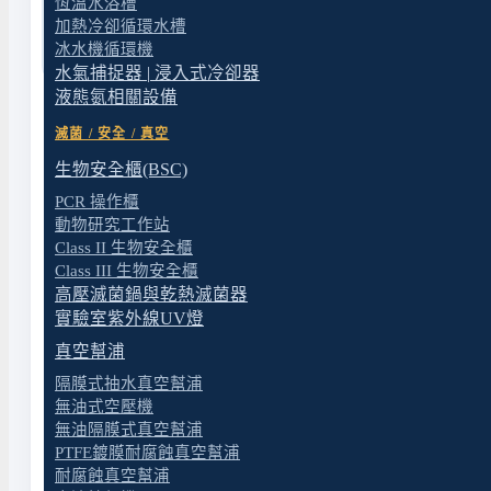
恆溫水浴槽
加熱冷卻循環水槽
冰水機循環機
水氣捕捉器 | 浸入式冷卻器
液態氮相關設備
滅菌 / 安全 / 真空
生物安全櫃(BSC)
產品定位與適用情境
PCR 操作櫃
動物研究工作站
Rocker 300-LF31 真空過濾系統採用 Rocker
Class II 生物安全櫃
油,免去定期添油保養,也沒有油霧汙染;系統具備進氣過
Class III 生物安全櫃
高壓滅菌鍋與乾熱滅菌器
並有專利濾膜墊片導流與快速排水設計。Rocker 30
實驗室紫外線UV燈
詳細規格請參閱本頁「規格」分頁。報價與客製化評估請
真空幫浦
隔膜式抽水真空幫浦
無油式空壓機
適合什麼應用
無油隔膜式真空幫浦
PTFE鍍膜耐腐蝕真空幫浦
耐腐蝕真空幫浦
微生物檢測的樣品過濾