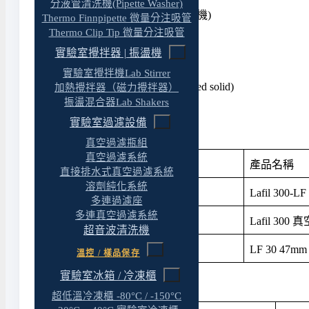
分液管清洗機(Pipette Washer)
◆ 2年免費零件服務 (Lafil 300 主機)
Thermo Finnpipette 微量分注吸管
Thermo Clip Tip 微量分注吸管
Lafil 真空過濾系統 : 產品應用
實驗室攪拌器 | 振盪機
◆ 微生物檢測
實驗室攪拌機Lab Stirrer
◆ 水中懸浮固形物檢測 (Suspended solid)
加熱攪拌器（磁力攪拌器）
振盪混合器Lab Shakers
◆ 實驗室真空過濾
實驗室過濾設備
Lafil 真空過濾系統 : 訂購資訊
真空過濾瓶組
真空過濾系統
產品料號
產品名稱
直接排水式真空過濾系統
溶劑純化系統
197301-11(22)
Lafil 300-
多連過濾座
多連真空過濾系統
197300-11(22)
Lafil 300 
超音波清洗機
197010-30
LF 30 47
溫控 / 樣品保存
實驗室冰箱 / 冷凍櫃
Lafil 真空過濾系統 : 選購資訊
超低溫冷凍櫃 -80°C / -150°C