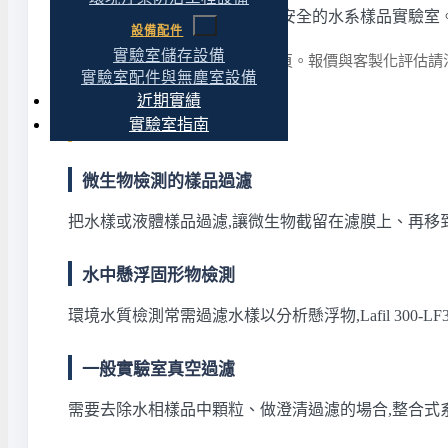
濾流程,又重視檯面空間與操作安全的水系樣品實驗室
設備配件
實驗室儲存設備
詳細規格請參閱本頁「規格」分頁。報價與客製化評估請
實驗室配件與無塵室設備
近期實績
適合什麼應用
實驗室指南
微生物檢測的樣品過濾
把水樣或液體樣品過濾,讓微生物截留在濾膜上、再移
水中懸浮固形物檢測
環境水質檢測常需過濾水樣以分析懸浮物,Lafil 300
一般實驗室真空過濾
需要去除水相樣品中顆粒、做澄清過濾的場合,整合式