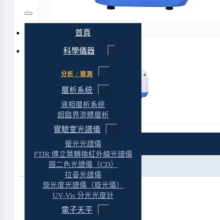
首頁
科學儀器
分析 / 檢測
層析系統
液相層析系統
超臨界流體層析
實驗室光譜儀
螢光光譜儀
特色
FTIR 傅立葉轉換紅外線光譜儀
圓二色光譜儀（CD）
規格
拉曼光譜儀
旋光度光譜儀（旋光儀）
UV-Vis 分光光度計
電子天平
產品特色