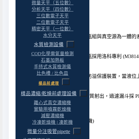
微量天平（五位數）
分析天平（四位數）
三位數電子天平
Lafil 真空過濾系統 : 產品特色
二位數電子天平
精密天平（一位數）
◆ 體積小、操作安全
水分天平
Lafil 300 是全球第一台整合過濾瓶組與真空源
水質檢測設備
◆ 專利旋卡緊扣設計
COD化學需氧量檢測
Lafil 300 使用的過濾漏斗及接收瓶採用洛科專利 (M
石墨加熱板
手持式水質檢測儀
◆ 浮球防溢保護裝置
比色槽 / 比色皿
Lafil 300 使用的接收瓶具有浮球防溢保護裝置，
樣品前處理
◆ 高等工程塑料射出
樣品濃縮/乾燥前處理設備
Lafil 300 搭配的過濾瓶組採 PC材質射出，過濾漏斗
離心式真空濃縮機
Lafil 真空過濾系統 : 國際認證
實驗用噴霧乾燥機
減壓濃縮機
◆ 歐盟CE安全認證 (Lafil 300 主機)
冷凍乾燥機 | 凍乾機
微量分注吸管pipette
Lafil 真空過濾系統 : 保固期限