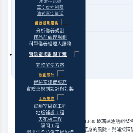
水流抽氣機
真空度控制器
Mail
油式真空幫浦
Client@yt-technology.com
儀器規劃服務
yuantuotech1@gmail.com
分析儀器規劃
樣品前處理規劃
網路
科學儀器經理人服務
官方LINE
@469mcfzt
Facebook 專頁
請點此
實驗室規劃與工程
完整解決方案
規劃設計
實驗室建置服務
實驗桌規劃設計與訂製
工程施作
產品定位與適用情境
實驗室周邊工程
地板鋪設工程
天花板工程
Lafil 300-LF30 是把真空幫浦與 LF30
隔間工程
台固定廢液瓶,降低操作時碰倒瓶身的風險。幫浦採隔膜式
環境汙染防治工程設備