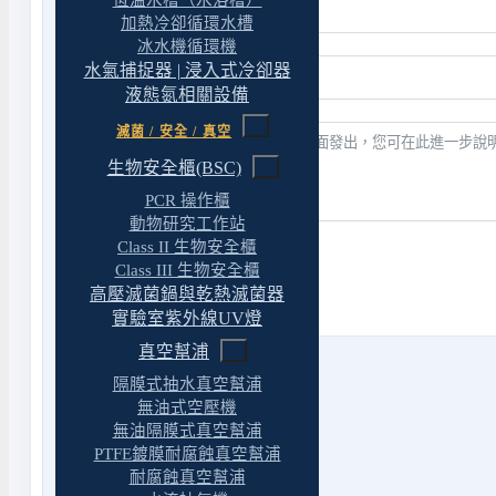
恆溫水槽（水浴槽）
加熱冷卻循環水槽
冰水機循環機
水氣捕捉器 | 浸入式冷卻器
液態氮相關設備
滅菌 / 安全 / 真空
生物安全櫃(BSC)
PCR 操作櫃
動物研究工作站
Class II 生物安全櫃
送出表單
Class III 生物安全櫃
高壓滅菌鍋與乾熱滅菌器
實驗室紫外線UV燈
真空幫浦
隔膜式抽水真空幫浦
無油式空壓機
無油隔膜式真空幫浦
Phone
PTFE鍍膜耐腐蝕真空幫浦
市話
04 22439623
耐腐蝕真空幫浦
傳真 04 22430827