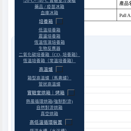
-20°C~ -40°C 實驗室冷凍櫃
產品料號
產品
藥品 / 疫苗冰箱
血庫冰箱
167100-20
Pall
培養箱
低溫培養箱
震盪培養箱
恆溫恆濕培養箱
生物反應器
二氧化碳培養箱（CO₂ 培養箱）
恆溫培養箱（常溫培養箱）
高溫爐
箱型高溫爐（馬弗爐）
管狀高溫爐
實驗室烘箱｜烤箱
熱風循環烘箱(強制對流)
自然對流烘箱
真空烘箱
高低溫循環裝置