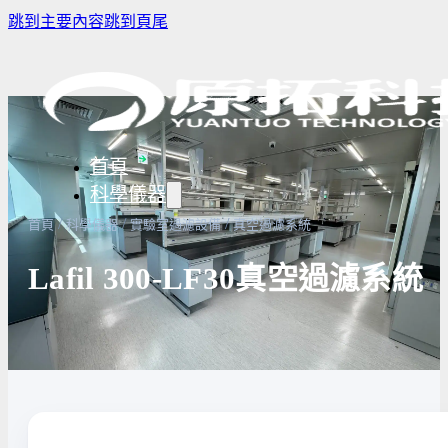
跳到主要內容
跳到頁尾
首頁
科學儀器
/
/
/
首頁
科學儀器
實驗室過濾設備
真空過濾系統
Lafil 300-LF30真空過濾系統
樣品濃縮/乾燥前處理設備
實驗室冰箱 / 冷凍櫃
生物安全櫃
譜儀
微量分注吸管pipette
培養箱
高壓滅菌
實驗室攪拌器 | 振盪機
高溫爐
實驗室紫
設備
實驗室過濾設備
實驗室烘箱｜烤箱
真空幫浦
超音波清洗機
高低溫循環裝置