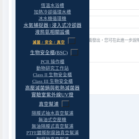
恆溫水浴槽
加熱冷卻循環水槽
冰水機循環機
水氣捕捉器 | 浸入式冷卻器
液態氮相關設備
滅菌 / 安全 / 真空
生物安全櫃(BSC)
PCR 操作櫃
動物研究工作站
送出表單
Class II 生物安全櫃
Class III 生物安全櫃
高壓滅菌鍋與乾熱滅菌器
實驗室紫外線UV燈
真空幫浦
隔膜式抽水真空幫浦
無油式空壓機
Phone
無油隔膜式真空幫浦
市話
04 22439623
PTFE鍍膜耐腐蝕真空幫浦
傳真 04 22430827