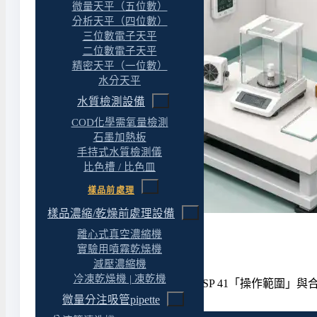
微量天平（五位數）
分析天平（四位數）
三位數電子天平
二位數電子天平
精密天平（一位數）
水分天平
水質檢測設備
COD化學需氧量檢測
石墨加熱板
手持式水質檢測儀
比色槽 / 比色皿
樣品前處理
樣品濃縮/乾燥前處理設備
離心式真空濃縮機
電子天平完整指南
實驗用噴霧乾燥機
減壓濃縮機
冷凍乾燥機 | 凍乾機
從原理、反應時間、介面到 USP 41「操作範圍」與
微量分注吸管pipette