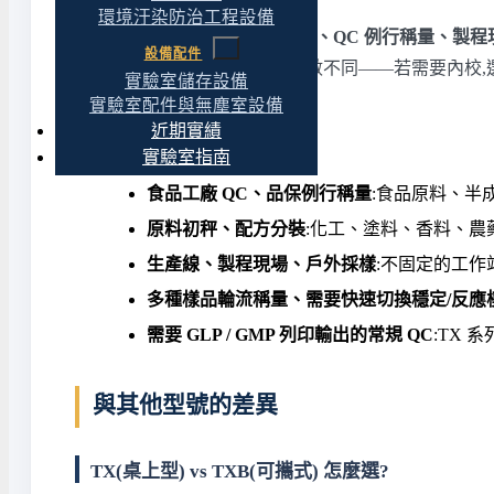
環境汙染防治工程設備
TX 系列適合
實驗室固定工作站、QC 例行稱量、製程
設備配件
(沒有 TW 內校配對)
,這跟三位數不同——若需要內校
實驗室儲存設備
實驗室配件與無塵室設備
近期實績
適合什麼應用
實驗室指南
食品工廠 QC、品保例行稱量
:食品原料、半成
原料初秤、配方分裝
:化工、塗料、香料、農藥
生產線、製程現場、戶外採樣
:不固定的工作
多種樣品輪流稱量、需要快速切換穩定/反應
需要 GLP / GMP 列印輸出的常規 QC
:TX 
與其他型號的差異
TX(桌上型) vs TXB(可攜式) 怎麼選?