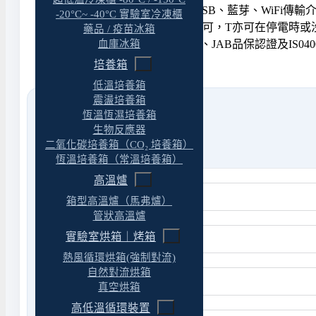
傳輸功能 可透過RS232、USB、藍芽、WiFi
-20°C~ -40°C 實驗室冷凍櫃
電 源 100~240V電壓皆可，T亦可在停電時或
藥品 / 疫苗冰箱
血庫冰箱
產品認證 產品通過IS09001、JAB品保認證及IS0
培養箱
低溫培養箱
震盪培養箱
恆溫恆濕培養箱
生物反應器
二氧化碳培養箱（CO₂ 培養箱）
恆溫培養箱（常溫培養箱）
高溫爐
箱型高溫爐（馬弗爐）
管狀高溫爐
實驗室烘箱｜烤箱
熱風循環烘箱(強制對流)
自然對流烘箱
真空烘箱
高低溫循環裝置