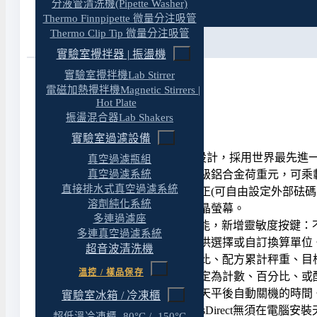
分液管清洗機(Pipette Washer)
特色
Thermo Finnpipette 微量分注吸管
Thermo Clip Tip 微量分注吸管
規格
實驗室攪拌器 | 振盪機
實驗室攪拌機Lab Stirrer
電磁加熱攪拌機Magnetic Stirrers |
Hot Plate
產品特色
振盪混合器Lab Shakers
實驗室過濾設備
秤重元件 電磁式(磁浮式)設計，採⽤世界最先進⼀體成
真空過濾瓶組
真空過濾系統
過載保護 獨家專利航太等級鋁合⾦荷重元，可乘
直接排水式真空過濾系統
校正⽅式 外部砝碼⾃動校正(可⾃由設定外部砝碼
溶劑純化系統
顯⽰螢幕 ⼤型LED背光液晶螢幕。
多連過濾座
靈 敏 度 ① Easy Setting功能，新增
多連真空過濾系統
單位選擇 19種稱重單位可供選擇或⾃訂換算單
超音波清洗機
應⽤功能 ① 具計數、百分比、配⽅累計秤重、⽬
溫控 / 樣品保存
快 捷 鍵 快捷功能鍵可設定為計數、百分比、
省電功能 可設定結束使⽤天平後⾃動關機的時間
實驗室冰箱 / 冷凍櫃
電腦直傳 世界專利WindowsDirect無須在
超低溫冷凍櫃 -80°C / -150°C