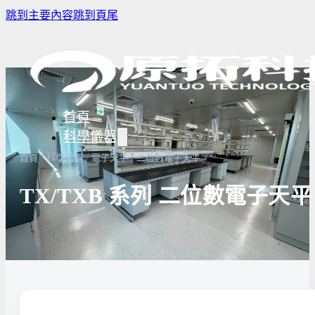
跳到主要內容
跳到頁尾
首頁
科學儀器
/
/
/
首頁
科學儀器
電子天平
二位數電子天平
TX/TXB 系列 二位數電子天平
樣品濃縮/乾燥前處理設備
實驗室冰箱 / 冷凍櫃
生物安全櫃
譜儀
微量分注吸管pipette
培養箱
高壓滅菌
實驗室攪拌器 | 振盪機
高溫爐
實驗室紫
設備
實驗室過濾設備
實驗室烘箱｜烤箱
真空幫浦
超音波清洗機
高低溫循環裝置