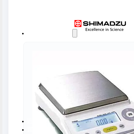
水氣捕捉器 | 浸入式冷卻器
液態氮相關設備
實驗室規劃與工程
實驗室建置服務
實驗室周邊工程
實驗桌規劃設計與訂製
地板鋪設工程
天花板工程
隔間工程
環境汙染防治工
近期實績
實驗室指南