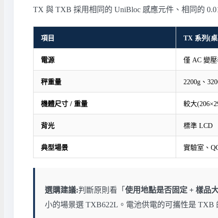
TX 與 TXB 採用相同的 UniBloc 感應元件、相同的 0
項目
TX 系列(
電源
僅 AC 變壓器
秤重量
2200g、320
機體尺寸 / 重量
較大(206×29
背光
標準 LCD
典型場景
實驗室、Q
選購建議:
判斷原則看「
使用地點是否固定 + 樣品
小的場景選 TXB622L。電池供電的可攜性是 T