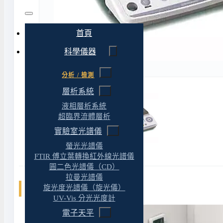
首頁
科學儀器
分析 / 檢測
層析系統
液相層析系統
超臨界流體層析
實驗室光譜儀
螢光光譜儀
FTIR 傅立葉轉換紅外線光譜儀
圓二色光譜儀（CD）
拉曼光譜儀
旋光度光譜儀（旋光儀）
相關文章
UV-Vis 分光光度計
電子天平