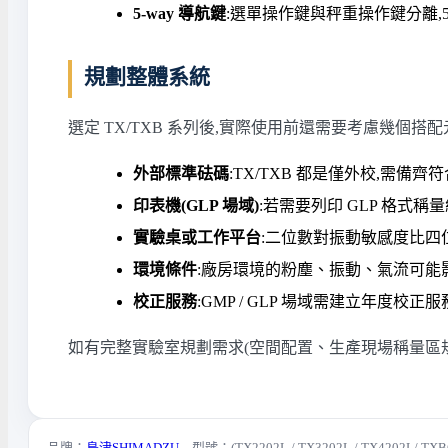
5-way 導航鍵
:選單操作鍵與秤重操作鍵分離,5 向
規劃整體系統
選定 TX/TXB 系列後,實際使用前還需要考慮幾個搭配
外部標準砝碼
:TX/TXB 都是僅外校,需備齊
印表機(GLP 場域)
:若需要列印 GLP 格式稱量紀錄
實驗桌或工作平台
:二位數對振動敏感度比四
環境條件
:廠房環境的粉塵、振動、氣流可能
校正服務
:GMP / GLP 場域需建立年
如有完整實驗室規劃需求(空間配置、生產現場稱量區
品牌：
島津SHIMADZU
型號：(TX2202L / TX3202L / TX4202L/ TXB