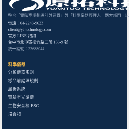
整合「實驗室規劃設計與建置」與「科學儀器經理人」兩大部門，以超
電話：04-2243-9623
client@yt-technology.com
官方 LINE 諮詢
台中市北屯區松竹路二段 156-9 號
統一編號：23688044
科學儀器
分析儀器規劃
樣品前處理規劃
層析系統
實驗室光譜儀
生物安全櫃 BSC
培養箱