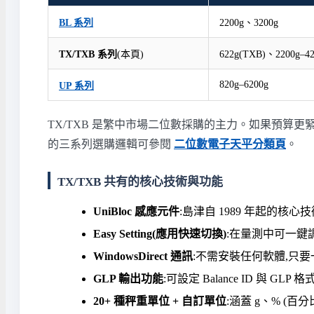
BL 系列
2200g、3200g
TX/TXB 系列
(本頁)
622g(TXB)、2200g–42
820g–6200g
UP 系列
TX/TXB 是繁中市場二位數採購的主力。如果預算更緊、不需要
的三系列選購邏輯可參閱
二位數電子天平分類頁
。
TX/TXB 共有的核心技術與功能
UniBloc 感應元件
:島津自 1989 年起的
Easy Setting(應用快速切換)
:在量測中可一鍵
WindowsDirect 通訊
:不需安裝任何軟體,只要一條
GLP 輸出功能
:可設定 Balance ID 與 GLP
20+ 種秤重單位 + 自訂單位
:涵蓋 g、% (百分比