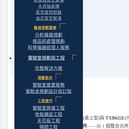
耐腐蝕真空幫浦
水流抽氣機
Mail
真空度控制器
Client@yt-technology.com
油式真空幫浦
yuantuotech1@gmail.com
儀器規劃服務
分析儀器規劃
網路
樣品前處理規劃
官方LINE
@469mcfzt
科學儀器經理人服務
Facebook 專頁
請點此
實驗室規劃與工程
完整解決方案
規劃設計
實驗室建置服務
實驗桌規劃設計與訂製
工程施作
產品定位
實驗室周邊工程
地板鋪設工程
TX2202L / TX3202L / TX4202L
(桌上型)與
TXB622L
(
天花板工程
UniBloc 一體成型鋁合金感應元件
——以 1 個整合元
隔間工程