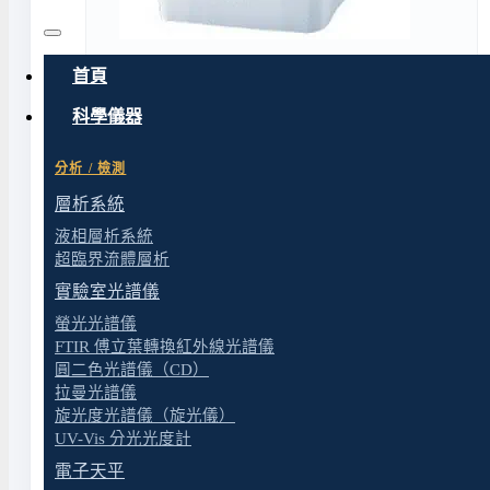
首頁
科學儀器
分析 / 檢測
層析系統
液相層析系統
超臨界流體層析
實驗室光譜儀
螢光光譜儀
FTIR 傅立葉轉換紅外線光譜儀
圓二色光譜儀（CD）
拉曼光譜儀
旋光度光譜儀（旋光儀）
UV-Vis 分光光度計
電子天平