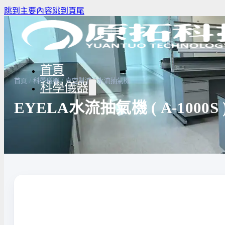
跳到主要內容
跳到頁尾
首頁
/
/
/
首頁
科學儀器
真空幫浦
水流抽氣機
科學儀器
EYELA水流抽氣機 ( A-1000S 
驗室冰箱 / 冷凍櫃
生物安全櫃(BSC)
養箱
高壓滅菌鍋與乾熱滅菌器
溫爐
實驗室紫外線UV燈
驗室烘箱｜烤箱
真空幫浦
低溫循環裝置