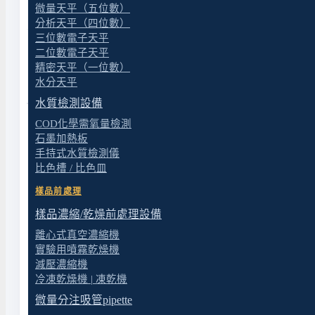
微量天平（五位數）
分析天平（四位數）
三位數電子天平
二位數電子天平
特色
精密天平（一位數）
水分天平
規格
水質檢測設備
COD化學需氧量檢測
石墨加熱板
手持式水質檢測儀
產品特色
比色槽 / 比色皿
樣品前處理
品牌通過國際ISO9001製程認可
樣品濃縮/乾燥前處理設備
可做批式蓄水,抽氣或連續式進水抽氣
離心式真空濃縮機
槽蓋有冷卻管預留口設計,以便加裝Cooling Coil
實驗用噴霧乾燥機
二組抽氣口設計,口徑f9mm,可加裝真空壓力調節計
減壓濃縮機
水 溫 5℃ 10℃ 20℃
冷凍乾燥機 | 凍乾機
蒸氣壓(mmHg) 6.5 9.2 17.5
微量分注吸管pipette