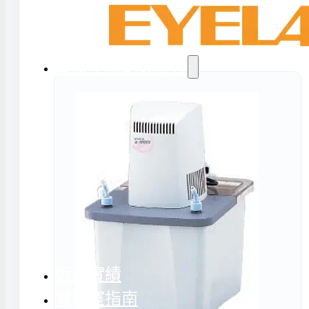
氣捕捉器 | 浸入式冷卻器
態氮相關設備
實驗室規劃與工程
務
實驗室周邊工程
實驗室儲存設
計與訂製
地板鋪設工程
實驗室配件與
天花板工程
隔間工程
環境汙染防治工程設備
近期實績
實驗室指南