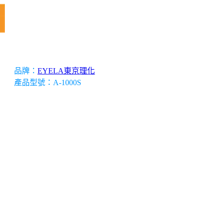
科學儀器經理人服務
品牌：
EYELA東京理化
產品型號：A-1000S
備
無塵室設備