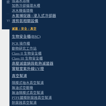
恆溫水浴槽
統一編號：23688044
加熱冷卻循環水槽
冰水機循環機
水氣捕捉器 | 浸入式冷卻器
液態氮相關設備
YUANTUO TECHNOLOGY LTD. © SINCE 1990-2026
滅菌 / 安全 / 真空
生物安全櫃(BSC)
PCR 操作櫃
動物研究工作站
Class II 生物安全櫃
Class III 生物安全櫃
高壓滅菌鍋與乾熱滅菌器
實驗室紫外線UV燈
真空幫浦
隔膜式抽水真空幫浦
無油式空壓機
無油隔膜式真空幫浦
PTFE鍍膜耐腐蝕真空幫浦
耐腐蝕真空幫浦