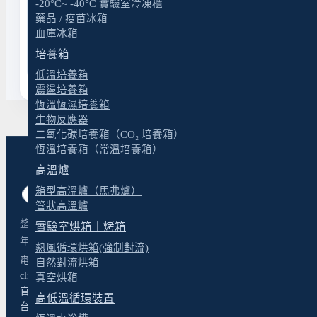
-20°C~ -40°C 實驗室冷凍櫃
藥品 / 疫苗冰箱
送出表單
血庫冰箱
培養箱
低溫培養箱
震盪培養箱
恆溫恆濕培養箱
生物反應器
二氧化碳培養箱（CO₂ 培養箱）
恆溫培養箱（常溫培養箱）
高溫爐
箱型高溫爐（馬弗爐）
管狀高溫爐
整合「實驗室規劃設計與建置」與「科學儀器經理人」兩大部門，以超
實驗室烘箱｜烤箱
年經驗提供從規劃、工程到設備整合的一站式實驗室建置。
熱風循環烘箱(強制對流)
電話：04-2243-9623
自然對流烘箱
client@yt-technology.com
真空烘箱
官方 LINE 諮詢
高低溫循環裝置
台中市北屯區松竹路二段 156-9 號