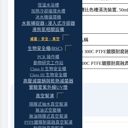
恆溫水浴槽
WTG-2990211
雙槽比色槽清洗裝置, 50ml *
加熱冷卻循環水槽
冰水機循環機
水氣捕捉器 | 浸入式冷卻器
比色槽清洗裝置 : 選購資訊
液態氮相關設備
滅菌 / 安全 / 真空
產品料號
產品名稱
生物安全櫃(BSC)
189300-11
Rocker 300C PTFE鍍膜
PCR 操作櫃
197330-11
動物研究工作站
Lafil 300C PTFE鍍膜耐腐
Class II 生物安全櫃
Class III 生物安全櫃
高壓滅菌鍋與乾熱滅菌器
實驗室紫外線UV燈
真空幫浦
隔膜式抽水真空幫浦
無油式空壓機
無油隔膜式真空幫浦
PTFE鍍膜耐腐蝕真空幫浦