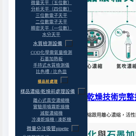
微量天平（五位數）
分析天平（四位數）
三位數電子天平
二位數電子天平
精密天平（一位數）
水分天平
水質檢測設備
COD化學需氧量檢測
石墨加熱板
手持式水質檢測儀
比色槽 / 比色皿
樣品前處理
樣品濃縮/乾燥前處理設備
實驗室樣品濃縮與乾燥技術完整
離心式真空濃縮機
實驗用噴霧乾燥機
減壓濃縮機
同一批蛋白質樣品，用旋蒸濃縮跟用離心濃縮，活性
冷凍乾燥機 | 凍乾機
微量分注吸管pipette