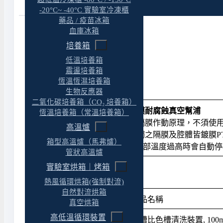
特色
-20°C~ -40°C 實驗室冷凍櫃
藥品 / 疫苗冰箱
血庫冰箱
培養箱
產品特色
低溫培養箱
震盪培養箱
恆溫恆濕培養箱
比色槽清洗裝置 建議搭配真空幫浦
生物反應器
二氧化碳培養箱（CO₂ 培養箱）
▸ Rocker 300C PTFE 鍍膜耐腐蝕真空幫浦
恆溫培養箱（常溫培養箱）
▸ 無汙染、免保養 : 利用隔膜作動原理，不須使
高溫爐
▸ 耐溶劑腐蝕​ : 與氣體接觸之隔膜及腔體皆鍍膜P
箱型高溫爐（馬弗爐）
▸ 過熱保護裝置: 當機體內部溫度過高時會自
管狀高溫爐
實驗室烘箱｜烤箱
比色槽清洗裝置 : 訂購資訊
熱風循環烘箱(強制對流)
自然對流烘箱
產品料號
產品名稱
真空烘箱
高低溫循環裝置
WTG-2990111
單槽比色槽清洗裝置, 100ml,