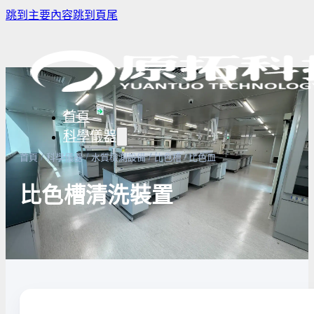
跳到主要內容
跳到頁尾
首頁
科學儀器
/
/
/
首頁
科學儀器
水質檢測設備
比色槽 / 比色皿
比色槽清洗裝置
樣品濃縮/乾燥前處理設備
實驗室冰箱 / 冷凍櫃
生物安全櫃
譜儀
微量分注吸管pipette
培養箱
高壓滅菌
實驗室攪拌器 | 振盪機
高溫爐
實驗室紫
設備
實驗室過濾設備
實驗室烘箱｜烤箱
真空幫浦
超音波清洗機
高低溫循環裝置