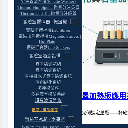
分液管清洗機(Pipette Washer)
Thermo Finnpipette 微量分注吸管
Thermo Clip Tip 微量分注吸管
實驗室攪拌器 | 振盪機
實驗室攪拌機Lab Stirrer
電磁加熱攪拌機Magnetic Stirrers |
Hot Plate
振盪混合器Lab Shakers
實驗室過濾設備
真空過濾瓶組
真空過濾系統
直接排水式真空過濾系統
溶劑純化系統
多連過濾座
多連真空過濾系統
實驗室酸消化與石墨加熱板應用
超音波清洗機
溫控 / 樣品保存
做了一個下午的酸消化，消化完倒進定量瓶——杯底
實驗室冰箱 / 冷凍櫃
超低溫冷凍櫃 -80°C / -150°C