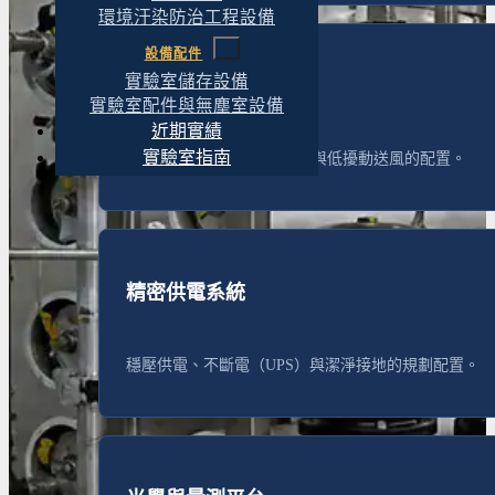
環境汙染防治工程設備
設備配件
實驗室儲存設備
電磁遮蔽與環控
實驗室配件與無塵室設備
近期實績
實驗室指南
電磁遮蔽、精密溫濕度控制與低擾動送風的配置。
精密供電系統
穩壓供電、不斷電（UPS）與潔淨接地的規劃配置。