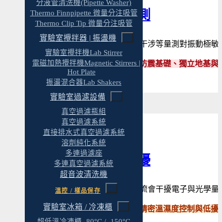
分液管清洗機(Pipette Washer)
振動與精密量測
Thermo Finnpipette 微量分注吸管
Thermo Clip Tip 微量分注吸管
實驗室攪拌器 | 振盪機
光學、掃描探針、精密干涉等量測對振動極敏
實驗室攪拌機Lab Stirrer
電磁加熱攪拌機Magnetic Stirrers |
✓ 原拓依儀器規範規劃防震基礎、獨立地基
Hot Plate
振盪混合器Lab Shakers
實驗室過濾設備
真空過濾瓶組
真空過濾系統
直接排水式真空過濾系統
溶劑純化系統
多連過濾座
電磁與溫控干擾
多連真空過濾系統
超音波清洗機
電磁場、溫度漂移與氣流會干擾電子與光學量
溫控 / 樣品保存
實驗室冰箱 / 冷凍櫃
✓ 我們規劃電磁遮蔽、精密溫濕度控制與低
超低溫冷凍櫃 -80°C / -150°C