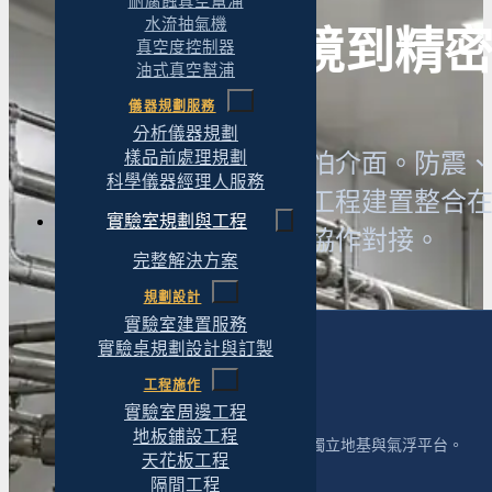
耐腐蝕真空幫浦
水流抽氣機
從防震環境到精
真空度控制器
油式真空幫浦
儀器規劃服務
分析儀器規劃
樣品前處理規劃
物理實驗室建置最怕介面。防震
科學儀器經理人服務
全責。原拓把這些工程建置整合
實驗室規劃與工程
分，則與您的顧問協作對接。
完整解決方案
規劃設計
實驗室建置服務
實驗桌規劃設計與訂製
防震基礎與地基
工程施作
實驗室周邊工程
地板鋪設工程
依儀器規範規劃防震基礎、獨立地基與氣浮平台。
天花板工程
隔間工程