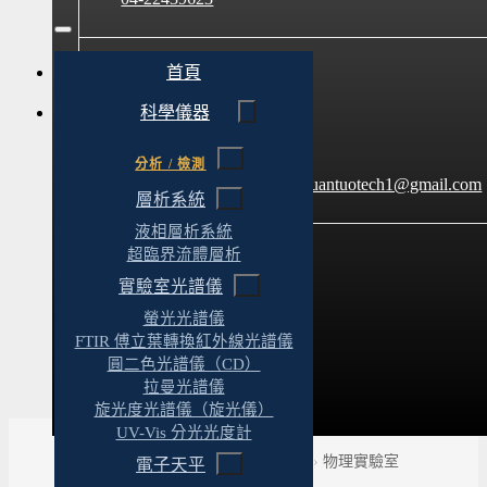
首頁
E-mail
科學儀器
分析 / 檢測
client@yt-technology.com
yuantuotech1@gmail.com
層析系統
液相層析系統
超臨界流體層析
實驗室光譜儀
官方LINE
螢光光譜儀
FTIR 傅立葉轉換紅外線光譜儀
圓二色光譜儀（CD）
@469mcfzt
拉曼光譜儀
旋光度光譜儀（旋光儀）
UV-Vis 分光光度計
首頁
›
實驗室建置完整解決方案
›
物理實驗室
電子天平