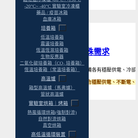
-20°C~ -40°C 實驗室冷凍櫃
藥品 / 疫苗冰箱
血庫冰箱
培養箱
低溫培養箱
震盪培養箱
供電穩定與特殊需求
恆溫恆濕培養箱
生物反應器
二氧化碳培養箱（CO₂ 培養箱）
雷射、真空、低溫等設備各有穩壓供電、冷卻
恆溫培養箱（常溫培養箱）
高溫爐
✓ 我們在規劃階段就整合穩壓供電、不斷電
箱型高溫爐（馬弗爐）
管狀高溫爐
實驗室烘箱｜烤箱
熱風循環烘箱(強制對流)
自然對流烘箱
真空烘箱
高低溫循環裝置