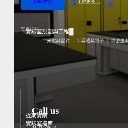
聯絡我們
了解更多 →
水氣捕捉器 | 浸入式冷卻器
液態氮相關設備
應用行業
實驗室規劃與工程
光電與雷射 ｜ 半導體與電子 ｜ 精密量測
實驗室建置服務
實驗室周邊工程
實驗桌規劃設計與訂製
地板鋪設工程
天花板工程
隔間工程
環境汙染防治工程設
Call us
近期實績
實驗室指南
04-22439623