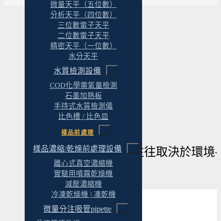
微量天平（五位數）
分析天平（四位數）
三位數電子天平
二位數電子天平
精密天平（一位數）
水分天平
水質檢測設備
COD化學需氧量檢測
石墨加熱板
手持式水質檢測儀
比色槽 / 比色皿
樣品前處理
樣品濃縮/乾燥前處理設備
物理實驗室的成敗往往取決於環境
離心式真空濃縮機
實驗用噴霧乾燥機
減壓濃縮機
冷凍乾燥機 | 凍乾機
微量分注吸管pipette