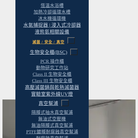
恆溫水浴槽
加熱冷卻循環水槽
冰水機循環機
水氣捕捉器 | 浸入式冷卻器
液態氮相關設備
滅菌 / 安全 / 真空
生物安全櫃(BSC)
PCR 操作櫃
動物研究工作站
Class II 生物安全櫃
Class III 生物安全櫃
高壓滅菌鍋與乾熱滅菌器
實驗室紫外線UV燈
真空幫浦
隔膜式抽水真空幫浦
無油式空壓機
完整建置範圍
無油隔膜式真空幫浦
PTFE鍍膜耐腐蝕真空幫浦