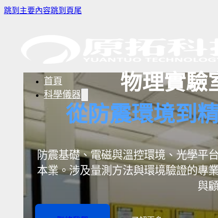
跳到主要內容
跳到頁尾
物理實驗
首頁
科學儀器
從防震環境到
樣品濃縮/乾燥前處理設備
實驗室冰箱 / 冷凍櫃
生物安全櫃(BS
防震基礎、電磁與溫控環境、光學平
微量分注吸管pipette
培養箱
高壓滅菌鍋與
本業。涉及量測方法與環境驗證的專
實驗室攪拌器 | 振盪機
高溫爐
實驗室紫外線
與
實驗室過濾設備
實驗室烘箱｜烤箱
真空幫浦
超音波清洗機
高低溫循環裝置