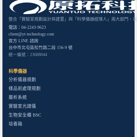
整合「實驗室規劃設計與建置」與「科學儀器經理人」兩大部門，以超
電話：04-2243-9623
client@yt-technology.com
官方 LINE 諮詢
台中市北屯區松竹路二段 156-9 號
統一編號：23688044
科學儀器
分析儀器規劃
樣品前處理規劃
層析系統
實驗室光譜儀
生物安全櫃 BSC
培養箱