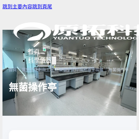
跳到主要內容
跳到頁尾
首頁
科學儀器
首頁
/
實驗室規劃與工程
/
實驗室配件與無塵室設備
/
無菌操作亭
無菌操作亭
樣品濃縮/乾燥前處理設備
實驗室冰箱 / 冷凍櫃
生物安全櫃(BS
微量分注吸管pipette
培養箱
高壓滅菌鍋與
實驗室攪拌器 | 振盪機
高溫爐
實驗室紫外線
實驗室過濾設備
實驗室烘箱｜烤箱
真空幫浦
超音波清洗機
高低溫循環裝置