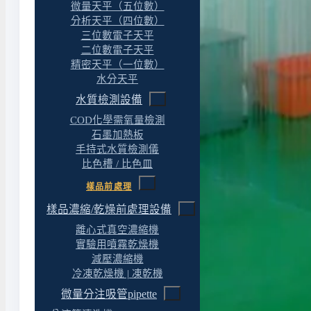
微量天平（五位數）
分析天平（四位數）
三位數電子天平
二位數電子天平
精密天平（一位數）
水分天平
水質檢測設備
COD化學需氧量檢測
石墨加熱板
手持式水質檢測儀
比色槽 / 比色皿
樣品前處理
樣品濃縮/乾燥前處理設備
離心式真空濃縮機
實驗用噴霧乾燥機
減壓濃縮機
冷凍乾燥機 | 凍乾機
微量分注吸管pipette