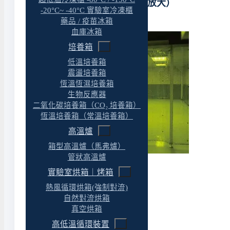
無菌操作亭 相關圖片（點擊放大）
-20°C~ -40°C 實驗室冷凍櫃
藥品 / 疫苗冰箱
血庫冰箱
培養箱
低溫培養箱
震盪培養箱
恆溫恆濕培養箱
生物反應器
二氧化碳培養箱（CO₂ 培養箱）
恆溫培養箱（常溫培養箱）
高溫爐
箱型高溫爐（馬弗爐）
管狀高溫爐
實驗室烘箱｜烤箱
熱風循環烘箱(強制對流)
自然對流烘箱
真空烘箱
高低溫循環裝置