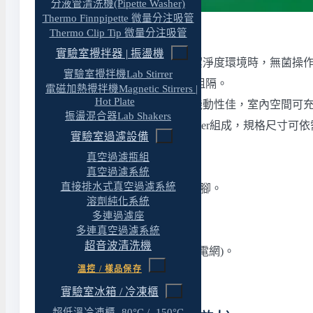
分液管清洗機(Pipette Washer)
Thermo Finnpipette 微量分注吸管
無菌操作亭
Thermo Clip Tip 微量分注吸管
實驗室攪拌器 | 振盪機
限於經費或無需整個空間均為高潔淨度環境時，無菌操作亭
實驗室攪拌機Lab Stirrer
潔淨度，外圍為PVC 簾幕與外界阻隔。
電磁加熱攪拌機Magnetic Stirrers |
Hot Plate
．優點為：造價低、安裝容易、機動性佳，室內空間可
振盪混合器Lab Shakers
．過濾系統由初級濾網及HEPA filter組成，規格尺寸可
實驗室過濾設備
．潔淨度：Class 1,000。
真空過濾瓶組
．本體：冷軋鋼板烤漆。
真空過濾系統
直接排水式真空過濾系統
．腳架：50mm 鋼管烤漆，附調整腳。
溶劑純化系統
．HEPA filter 效率99.97%。
多連過濾座
．40W 日光燈照明。
多連真空過濾系統
超音波清洗機
．PVC 防塵抗靜電簾幕(含蜂巢導電網)。
溫控 / 樣品保存
．FFU：ABS材質，耐燃一級。
實驗室冰箱 / 冷凍櫃
超低溫冷凍櫃 -80°C / -150°C