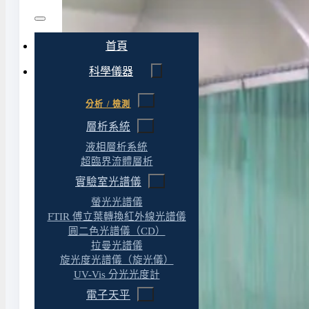
首頁
科學儀器
分析 / 檢測
層析系統
液相層析系統
超臨界流體層析
實驗室光譜儀
螢光光譜儀
FTIR 傅立葉轉換紅外線光譜儀
圓二色光譜儀（CD）
拉曼光譜儀
旋光度光譜儀（旋光儀）
UV-Vis 分光光度計
電子天平