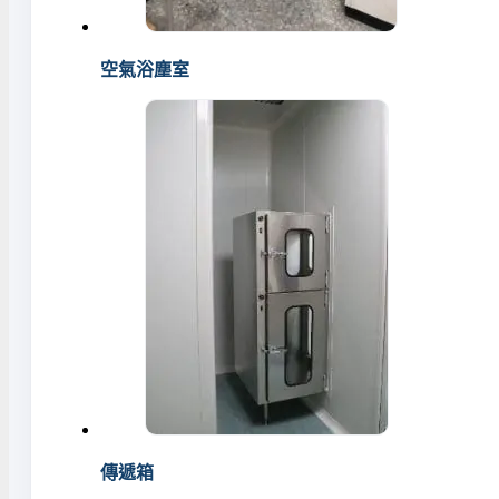
空氣浴塵室
傳遞箱