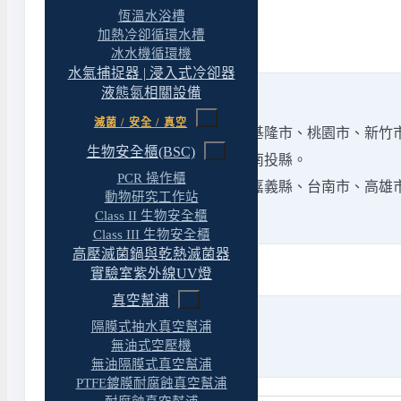
恆溫水浴槽
加熱冷卻循環水槽
冰水機循環機
水氣捕捉器 | 浸入式冷卻器
液態氮相關設備
無菌操作亭 服務地區
滅菌 / 安全 / 真空
北部地區：台北市、新北市、基隆市、桃園市、新竹
生物安全櫃(BSC)
中部地區：台中市、彰化縣、南投縣。
PCR 操作櫃
南部地區：雲林縣、嘉義市、嘉義縣、台南市、高雄
動物研究工作站
東部地區：宜蘭縣。
Class II 生物安全櫃
Class III 生物安全櫃
高壓滅菌鍋與乾熱滅菌器
實驗室紫外線UV燈
真空幫浦
隔膜式抽水真空幫浦
無油式空壓機
無油隔膜式真空幫浦
PTFE鍍膜耐腐蝕真空幫浦