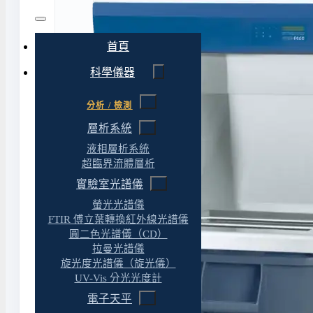
首頁
科學儀器
分析 / 檢測
層析系統
液相層析系統
超臨界流體層析
實驗室光譜儀
螢光光譜儀
FTIR 傅立葉轉換紅外線光譜儀
圓二色光譜儀（CD）
拉曼光譜儀
旋光度光譜儀（旋光儀）
UV-Vis 分光光度計
電子天平