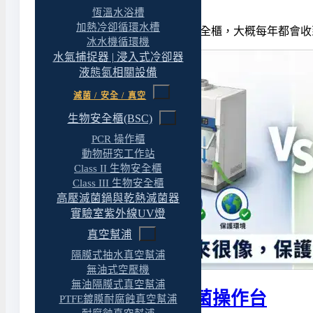
恆溫水浴槽
加熱冷卻循環水槽
如果你管理的實驗室有生物安全櫃，大概每年都會收
冰水機循環機
水氣捕捉器 | 浸入式冷卻器
液態氮相關設備
滅菌 / 安全 / 真空
生物安全櫃(BSC)
PCR 操作櫃
動物研究工作站
Class II 生物安全櫃
Class III 生物安全櫃
高壓滅菌鍋與乾熱滅菌器
實驗室紫外線UV燈
真空幫浦
隔膜式抽水真空幫浦
無油式空壓機
無油隔膜式真空幫浦
生物安全櫃 vs. 無菌操作台
PTFE鍍膜耐腐蝕真空幫浦