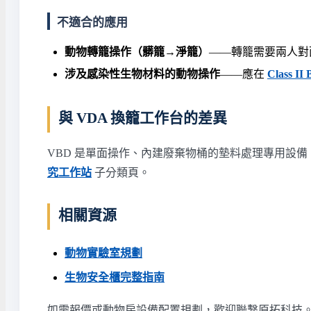
不適合的應用
動物轉籠操作（髒籠→淨籠）
——轉籠需要兩人對
涉及感染性生物材料的動物操作
——應在
Class II
與 VDA 換籠工作台的差異
VBD 是單面操作、內建廢棄物桶的墊料處理專用設備
究工作站
子分類頁。
相關資源
動物實驗室規劃
生物安全櫃完整指南
如需報價或動物房設備配置規劃，歡迎聯繫原拓科技