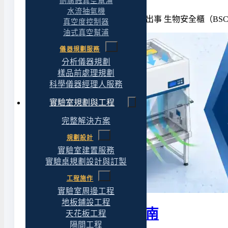
耐腐蝕真空幫浦
水流抽氣機
它們看起來很像，但搞混了會出事 生物安全櫃（BS
真空度控制器
油式真空幫浦
儀器規劃服務
分析儀器規劃
樣品前處理規劃
科學儀器經理人服務
實驗室規劃與工程
完整解決方案
規劃設計
實驗室建置服務
實驗桌規劃設計與訂製
工程施作
實驗室周邊工程
地板鋪設工程
生物安全櫃完整指南
天花板工程
隔間工程