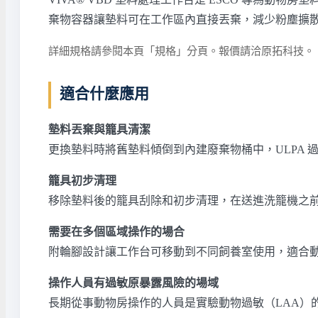
棄物容器讓墊料可在工作區內直接丟棄，減少粉塵擴散到
詳細規格請參閱本頁「規格」分頁。報價請洽原拓科技。
適合什麼應用
墊料丟棄與籠具清潔
更換墊料時將舊墊料傾倒到內建廢棄物桶中，ULPA
籠具初步清理
移除墊料後的籠具刮除和初步清理，在送進洗籠機之
需要在多個區域操作的場合
附輪腳設計讓工作台可移動到不同飼養室使用，適合
操作人員有過敏原暴露風險的場域
長期從事動物房操作的人員是實驗動物過敏（LAA）的高風