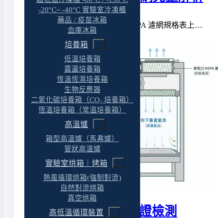
-20°C~ -40°C 實驗室冷凍櫃
藥品 / 疫苗冰箱
「99.97% @ 0.3μm」這個 HEPA 濾網規格表上…
血庫冰箱
培養箱
低溫培養箱
震盪培養箱
恆溫恆濕培養箱
生物反應器
二氧化碳培養箱（CO₂ 培養箱）
恆溫培養箱（常溫培養箱）
高溫爐
箱型高溫爐（馬弗爐）
管狀高溫爐
實驗室烘箱｜烤箱
熱風循環烘箱(強制對流)
自然對流烘箱
真空烘箱
生物安全櫃年度認證檢測
高低溫循環裝置