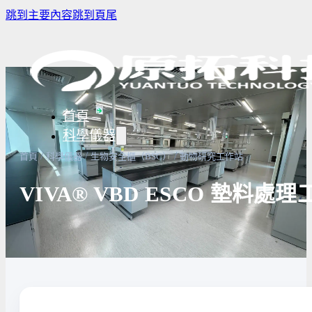
跳到主要內容
跳到頁尾
首頁
科學儀器
/
/
/
首頁
科學儀器
生物安全櫃（BSC）
動物研究工作站
VIVA® VBD ESCO 墊
樣品濃縮/乾燥前處理設備
實驗室冰箱 / 冷凍櫃
生物安全櫃
譜儀
微量分注吸管pipette
培養箱
高壓滅菌
實驗室攪拌器 | 振盪機
高溫爐
實驗室紫
設備
實驗室過濾設備
實驗室烘箱｜烤箱
真空幫浦
超音波清洗機
高低溫循環裝置