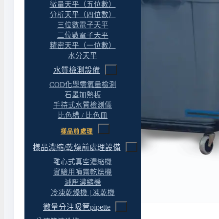
微量天平（五位數）
分析天平（四位數）
三位數電子天平
二位數電子天平
精密天平（一位數）
水分天平
水質檢測設備
COD化學需氧量檢測
石墨加熱板
手持式水質檢測儀
比色槽 / 比色皿
樣品前處理
樣品濃縮/乾燥前處理設備
離心式真空濃縮機
實驗用噴霧乾燥機
減壓濃縮機
冷凍乾燥機 | 凍乾機
微量分注吸管pipette