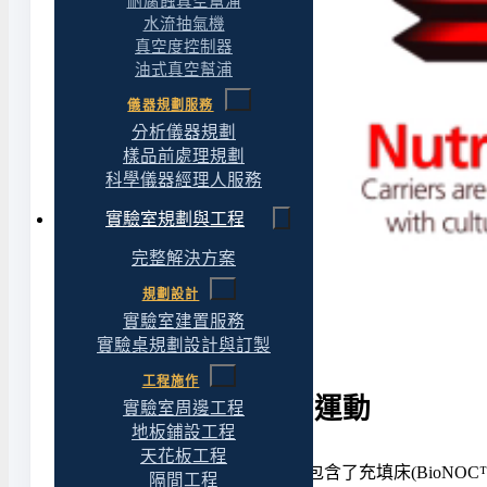
耐腐蝕真空幫浦
水流抽氣機
真空度控制器
油式真空幫浦
儀器規劃服務
分析儀器規劃
樣品前處理規劃
科學儀器經理人服務
實驗室規劃與工程
完整解決方案
規劃設計
實驗室建置服務
實驗桌規劃設計與訂製
工程施作
BelloCell® 中的潮汐運動
實驗室周邊工程
地板鋪設工程
天花板工程
BelloCell 中「潮汐運動」的原理包含了充填床(B
隔間工程