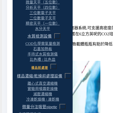
微量天平（五位數）
分析天平（四位數）
產品特色
三位數電子天平
二位數電子天平
精密天平（一位數）
BelloCell是一款工作台式生物反應器系統,可支
水分天平
種一次性使用的生物反應器可放置在6立方英呎的CO2培養
水質檢測設備
COD化學需氧量檢測
作為一次性產品,預先滅菌好的細胞載體瓶瓶有助於降
石墨加熱板
手持式水質檢測儀
比色槽 / 比色皿
樣品前處理
樣品濃縮/乾燥前處理設備
離心式真空濃縮機
實驗用噴霧乾燥機
減壓濃縮機
冷凍乾燥機 | 凍乾機
微量分注吸管pipette