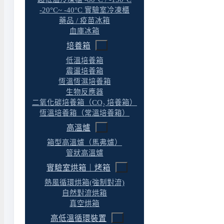
-20°C~ -40°C 實驗室冷凍櫃
藥品 / 疫苗冰箱
哺乳動物和昆蟲細胞培養
血庫冰箱
單株抗體生產
基因和細胞療法（自體）
培養箱
病毒載體生產
低溫培養箱
藥物動力學研究
震盪培養箱
疫苗生產
恆溫恆濕培養箱
生物反應器
藥物發現
二氧化碳培養箱（CO₂ 培養箱）
蛋白質生產
恆溫培養箱（常溫培養箱）
蛋白質體研究
高溫爐
箱型高溫爐（馬弗爐）
管狀高溫爐
實驗室烘箱｜烤箱
熱風循環烘箱(強制對流)
自然對流烘箱
真空烘箱
高低溫循環裝置