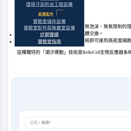
氣環境中進行通氣。
環境汙染防治工程設備
設備配件
這種重複的「潮汐運動」可以:
實驗室儲存設備
為細胞提供極低剪切應力、無泡沫、無氧限制的
實驗室配件與無塵室設備
促進細胞吸收營養及進行氣體交換。
近期實績
實現無需額外攪拌或循環系統即可達到高密度細
實驗室指南
這種獨特的「潮汐運動」技術是BelloCell生物反應器