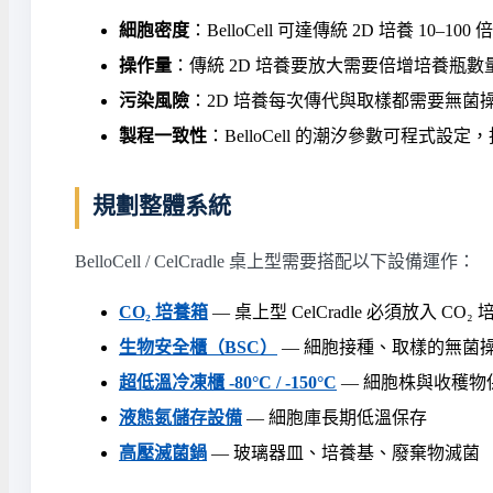
細胞密度
：BelloCell 可達傳統 2D 培養 10–1
操作量
：傳統 2D 培養要放大需要倍增培養瓶數量；Bel
污染風險
：2D 培養每次傳代與取樣都需要無菌操作，污
製程一致性
：BelloCell 的潮汐參數可程式設
規劃整體系統
BelloCell / CelCradle 桌上型需要搭配以下設備運作：
CO₂ 培養箱
— 桌上型 CelCradle 必須放入 C
生物安全櫃（BSC）
— 細胞接種、取樣的無菌
超低溫冷凍櫃 -80°C / -150°C
— 細胞株與收穫物
液態氮儲存設備
— 細胞庫長期低溫保存
高壓滅菌鍋
— 玻璃器皿、培養基、廢棄物滅菌