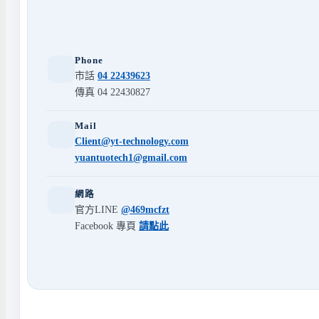
Phone
市話
04 22439623
傳真 04 22430827
Mail
Client@yt-technology.com
yuantuotech1@gmail.com
網路
官方LINE
@469mcfzt
Facebook 專頁
請點此