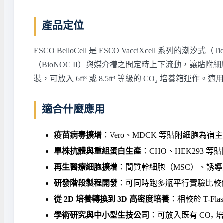
產品定位
ESCO BelloCell 是 ESCO VacciXcell 系列的潮
（BioNOC II）與媒介槽之間定時上下流動，讓貼附
裝，可放入 6ft³ 或 8.5ft³ 等級的 CO₂ 
適合什麼應用
疫苗病毒擴增
：Vero、MDCK 等貼附細胞
單株抗體與重組蛋白生產
：CHO、HEK293
再生醫療細胞擴增
：間質幹細胞（MSC）、誘
研發階段製程開發
：可同時跑多瓶平行實驗比較
從 2D 培養轉換到 3D 高密度培養
：相較於 T-Fl
學術研究與中小型生技公司
：可放入既有 CO