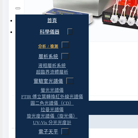
首頁
科學儀器
分析 / 檢測
層析系統
液相層析系統
超臨界流體層析
實驗室光譜儀
螢光光譜儀
FTIR 傅立葉轉換紅外線光譜儀
圓二色光譜儀（CD）
特色
拉曼光譜儀
旋光度光譜儀（旋光儀）
參考資料
UV-Vis 分光光度計
電子天平