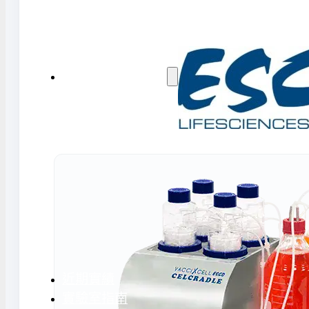
水氣捕捉器 | 浸入式冷卻器
液態氮相關設備
實驗室規劃與工程
實驗室建置服務
實驗室周邊工程
實驗桌規劃設計與訂製
地板鋪設工程
天花板工程
隔間工程
環境汙染防治工
近期實績
實驗室指南