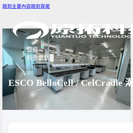
跳到主要內容
跳到頁尾
首頁
科學儀器
/
/
/
首頁
科學儀器
培養箱
生物反應器
ESCO BelloCell / CelCr
樣品濃縮/乾燥前處理設備
實驗室冰箱 / 冷凍櫃
生物安全櫃
譜儀
微量分注吸管pipette
培養箱
高壓滅菌
實驗室攪拌器 | 振盪機
高溫爐
實驗室紫
設備
實驗室過濾設備
實驗室烘箱｜烤箱
真空幫浦
超音波清洗機
高低溫循環裝置