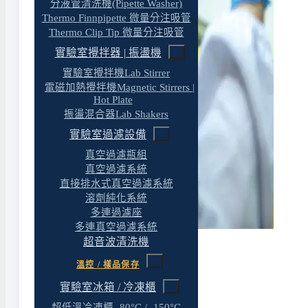
分液管清洗機(Pipette Washer)
Thermo Finnpipette 微量分注吸管
Thermo Clip Tip 微量分注吸管
實驗室攪拌器 | 振盪機
實驗室攪拌機Lab Stirrer
電磁加熱攪拌機Magnetic Stirrers |
Hot Plate
振盪混合器Lab Shakers
實驗室過濾設備
真空過濾瓶組
真空過濾系統
直接排水式真空過濾系統
溶劑純化系統
多連過濾座
多連真空過濾系統
超音波清洗機
溫控 / 樣品保存
實驗室冰箱 / 冷凍櫃
應用領域
超低溫冷凍櫃 -80°C / -150°C