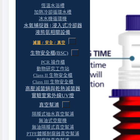
恆溫水浴槽
加熱冷卻循環水槽
冰水機循環機
水氣捕捉器 | 浸入式冷卻器
液態氮相關設備
滅菌 / 安全 / 真空
生物安全櫃(BSC)
PCR 操作櫃
動物研究工作站
Class II 生物安全櫃
Class III 生物安全櫃
高壓滅菌鍋與乾熱滅菌器
實驗室紫外線UV燈
真空幫浦
隔膜式抽水真空幫浦
無油式空壓機
無油隔膜式真空幫浦
PTFE鍍膜耐腐蝕真空幫浦