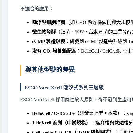
不適合的應用：
懸浮型細胞培養
（如 CHO 懸浮株做抗體大規模生
微生物發酵
（細菌、酵母、絲狀真菌的工業發酵
cGMP 製造規模
：研發到 cGMP 製造需升級到 Tide
沒有 CO₂ 培養箱配套
：BelloCell / Cel
與其他型號的差異
ESCO VacciXcell 潮汐式系列三層級
ESCO VacciXcell 採用線性放大原則，從研發到生
BelloCell / CelCradle（研發桌上型，本款）
：s
TideXcell 系列（中試規模）
：媒介槽與載體槽分離，支
CelCradle X / CCX（cGMP 級封閉式）
：自動化封