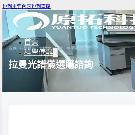
跳到主要內容
跳到頁尾
首頁
/
/
/
首頁
科學儀器
實驗室光譜儀
拉曼光譜儀
科學儀器
拉曼光譜儀選購諮詢
驗室冰箱 / 冷凍櫃
生物安全櫃(BSC)
養箱
高壓滅菌鍋與乾熱滅菌器
溫爐
實驗室紫外線UV燈
驗室烘箱｜烤箱
真空幫浦
低溫循環裝置