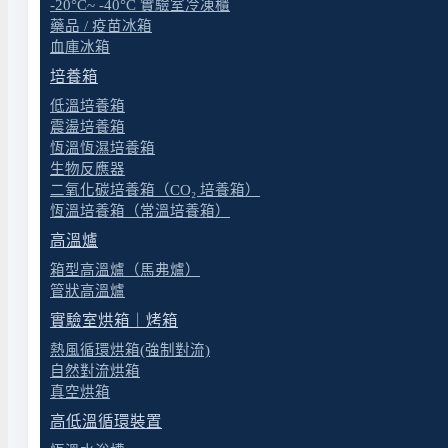
拉曼光譜儀選購諮詢
-20°C~ -40°C 實驗室冷凍櫃
藥品 / 疫苗冰箱
血庫冰箱
依您的樣品型態、分析目標與場域需求,協助評
培養箱
規格。
低溫培養箱
震盪培養箱
為什麼選擇諮詢服務,而不是直接買一台
恆溫恆濕培養箱
生物反應器
二氧化碳培養箱（CO₂ 培養箱）
拉曼光譜儀的產品線比一般光譜儀更分散——三大類型(手持
恆溫培養箱（常溫培養箱）
nm)選擇直接影響鑑別成功率,而不同品牌在製藥合
高溫爐
有應用,選錯類型或波長更可能讓設備閒置。原拓以多
箱型高溫爐（馬弗爐）
型與品牌配置,並銜接安裝環境規劃與後續維護。如需
管狀高溫爐
覽
。
實驗室烘箱｜烤箱
熱風循環烘箱(強制對流)
自然對流烘箱
適合什麼樣的客戶
真空烘箱
高低溫循環裝置
原拓的拉曼選購諮詢服務,適合下列情境: