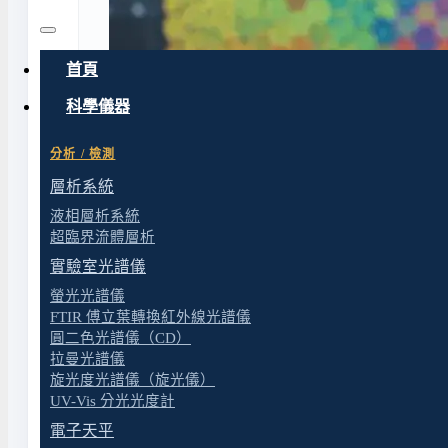
首頁
科學儀器
分析 / 檢測
層析系統
液相層析系統
超臨界流體層析
實驗室光譜儀
螢光光譜儀
FTIR 傅立葉轉換紅外線光譜儀
圓二色光譜儀（CD）
拉曼光譜儀
旋光度光譜儀（旋光儀）
UV-Vis 分光光度計
電子天平