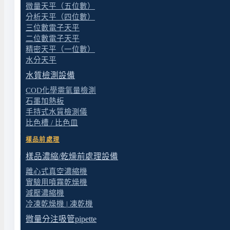
微量天平（五位數）
分析天平（四位數）
三位數電子天平
二位數電子天平
精密天平（一位數）
水分天平
水質檢測設備
COD化學需氧量檢測
石墨加熱板
手持式水質檢測儀
比色槽 / 比色皿
樣品前處理
樣品濃縮/乾燥前處理設備
離心式真空濃縮機
實驗用噴霧乾燥機
減壓濃縮機
冷凍乾燥機 | 凍乾機
微量分注吸管pipette