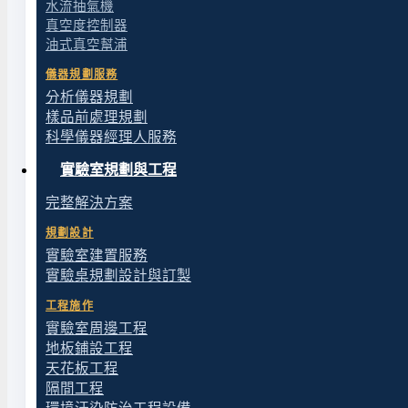
水流抽氣機
半導體 FA 失效分析、薄膜表徵、應力分析、奈米
真空度控制器
格。
油式真空幫浦
儀器規劃服務
分析儀器規劃
製程開發、PAT 過程分析
樣品前處理規劃
化學反應動力學線上監測、發酵製程監控、藥品結
科學儀器經理人服務
實驗室規劃與工程
學術研究與大型分析中心
完整解決方案
大學研究室、研究機構、半導體公司分析中心、共
規劃設計
實驗室建置服務
我們提供的選購評估服務內容
實驗桌規劃設計與訂製
工程施作
拉曼選購涵蓋技術評估、合規規劃、整廠整合多個層次
實驗室周邊工程
地板鋪設工程
天花板工程
應用需求釐清
隔間工程