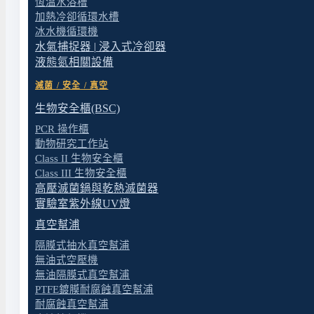
恆溫水浴槽
加熱冷卻循環水槽
製藥廠原料鑑別與 cGMP QC
冰水機循環機
藥廠原物料進貨檢驗、活性藥物成分(API)鑑別、賦形劑驗
水氣捕捉器 | 浸入式冷卻器
液態氮相關設備
JP 2.26 等藥典規範。
滅菌 / 安全 / 真空
生物安全櫃(BSC)
生技/製藥研發實驗室
PCR 操作櫃
藥物多形性研究、活性成分結構鑑定、配方開發、
動物研究工作站
Class II 生物安全櫃
Class III 生物安全櫃
塑膠/回收業快速分類
高壓滅菌鍋與乾熱滅菌器
PE、PP、PVC、PET、PS 等塑膠原料快速鑑
實驗室紫外線UV燈
真空幫浦
食品/農產品檢驗
隔膜式抽水真空幫浦
食品摻偽鑑別、農藥殘留快篩、香料與調味料原料鑑
無油式空壓機
無油隔膜式真空幫浦
PTFE鍍膜耐腐蝕真空幫浦
耐腐蝕真空幫浦
材料/半導體微區分析