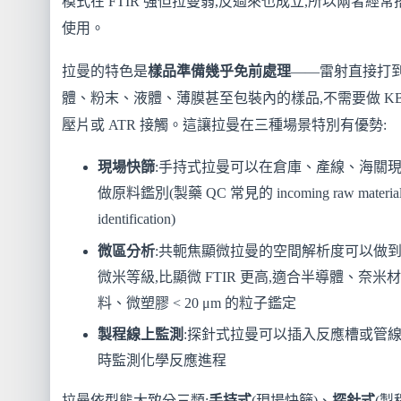
模式在 FTIR 強但拉曼弱,反過來也成立,所以兩者經常
使用。
拉曼的特色是
樣品準備幾乎免前處理
——雷射直接打
體、粉末、液體、薄膜甚至包裝內的樣品,不需要做 KB
壓片或 ATR 接觸。這讓拉曼在三種場景特別有優勢:
現場快篩
:手持式拉曼可以在倉庫、產線、海關
做原料鑑別(製藥 QC 常見的 incoming raw materia
identification)
微區分析
:共軛焦顯微拉曼的空間解析度可以做
微米等級,比顯微 FTIR 更高,適合半導體、奈米材
料、微塑膠 < 20 μm 的粒子鑑定
製程線上監測
:探針式拉曼可以插入反應槽或管線
時監測化學反應進程
拉曼依型態大致分三類:
手持式
(現場快篩)、
探針式
(製