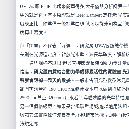
UV-Vis 跟 FTIR 比起來簡單得多,大學儀器分析課第
紹的就是它。基本原理就是 Beer-Lambert 定律:吸光
度成正比。你準備一條標準曲線,就可以從未知樣品的
度算出濃度。
但「簡單」不代表「好選」。研究級 UV-Vis 跟教學
差別在光源穩定度、雜散光水準、波長準確度、解析
——這些規格不顯眼,但會直接影響長時間動力學測量
信度。
研究蛋白質結合動力學或酵素活性的實驗室,光
移就會毀掉一整天的數據
。一般市售研究型機型常見
範圍可涵蓋約 190–1100 nm,延伸版本可以做到近紅外
2500 nm 甚至 3200 nm,用來看半導體薄膜的光學特性,
另一個價格級距。如果是合規驗證場域,應以適用法規
與該方法實際操作波長為準,不能把市售機型範圍直接
法規定義。