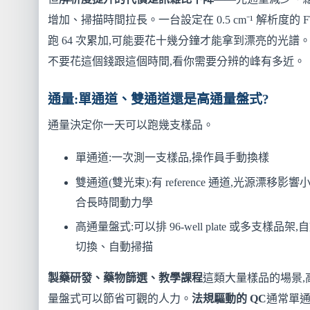
增加、掃描時間拉長。一台設定在 0.5 cm⁻¹ 解析度的 F
跑 64 次累加,可能要花十幾分鐘才能拿到漂亮的光譜
不要花這個錢跟這個時間,看你需要分辨的峰有多近。
通量:單通道、雙通道還是高通量盤式?
通量決定你一天可以跑幾支樣品。
單通道:一次測一支樣品,操作員手動換樣
雙通道(雙光束):有 reference 通道,光源漂移影響小
合長時間動力學
高通量盤式:可以排 96-well plate 或多支樣品架,
切換、自動掃描
製藥研發、藥物篩選、教學課程
這類大量樣品的場景,
量盤式可以節省可觀的人力。
法規驅動的 QC
通常單