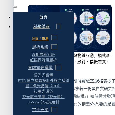
FTIR:看分子的官能基指紋
UV-Vis:看溶液裡有多少
首頁
螢光光譜儀:看會發光的分子
科學儀器
圓二色光譜儀(CD):看手性分子的構型
分析 / 檢測
拉曼光譜儀:看分子振動的散射光
層析系統
旋光儀:看旋光度的單一數值
液相層析系統
六類光譜儀對應六種「光與物質互動」模式:紅
三、依分析目的選光譜儀:從你的問題反推儀器
超臨界流體層析
外吸收、電子吸收、發射、散射、偏振差異、
實驗室光譜儀
旋光
量濃度:UV-Vis 是起點
螢光光譜儀
鑑定結構:FTIR 是主力
FTIR 傅立葉轉換紅外線光譜儀
第一年負責採購一台 UV-Vis 給研發實驗室,規格表抄
圓二色光譜儀（CD）
手性分子:旋光儀夠用還是要 CD?
家、預算也通過了。半年後同事拿著一份蛋白質研究
拉曼光譜儀
會發光的樣品:螢光不只是螢光
過來問:「為什麼這台不能看二級結構?」這時候才發
旋光度光譜儀（旋光儀）
UV-Vis 分光光度計
方真正想做的是 α-helix 跟 β-sheet 的構型分析,要的是
四、實驗室光譜儀的共通選購四要素
電子天平
色光譜儀(CD),不是 UV-Vis。
波長範圍:延伸到 NIR 還是只到 UV-Vis?