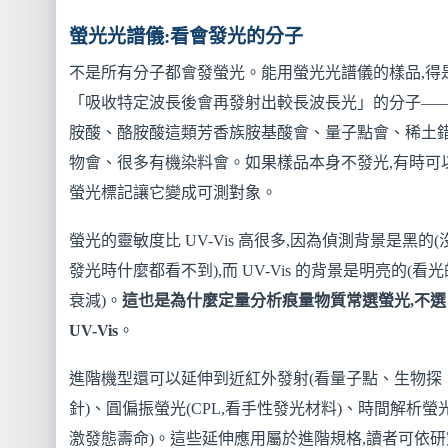
螢光光譜儀:看會發光的分子
不是所有分子都會發螢光。能用螢光光譜儀的樣品,得
「吸收特定波長後會再發射出較長波長光」的分子—
胺酸、酪胺酸這類芳香族胺基酸會、量子點會、稀土
物會、很多有機染料會。如果樣品本身不發光,有時可
螢光標記讓它變成可測對象。
螢光的靈敏度比 UV-Vis 高很多,因為偵測背景是黑的(
發光時什麼都看不到),而 UV-Vis 的背景是明亮的(看光
衰減)。
這也是為什麼定量分析痕量物質常選螢光,不選
UV-Vis
。
進階機型還可以延伸到近紅外發射(看量子點、生物探
針)、圓偏振螢光(CPL,看手性發光材料)、時間解析螢光
激發態壽命)。這些延伸應用屬於進階規格,讀者可依研