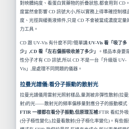
對映體純度、看蛋白質藥物的折疊狀態,都會用到 CD
度當然會影響 CD 訊號大小,所以實務上得準確控制樣
度、光徑與緩衝液條件,只是 CD 不會被當成濃度定量
力工具。
CD 跟 UV-Vis 有什麼不同?簡單講:
UV-Vis 看「吸了多
少」,CD 看「左右偏振吸收差了多少」
。樣品本身要
性分子才有 CD 訊號,所以 CD 不是一台「升級版 UV-
Vis」,是處理不同問題的儀器。
拉曼光譜儀:看分子振動的散射光
拉曼光譜儀用雷射光照射樣品,量測被非彈性散射(拉曼
射)的光——散射光的頻率偏移量對應分子的振動模式
FTIR 一樣都在看分子振動,但原理互補
:FTIR 看紅外
(分子極性變化),拉曼看散射(分子極化率變化)。有些振