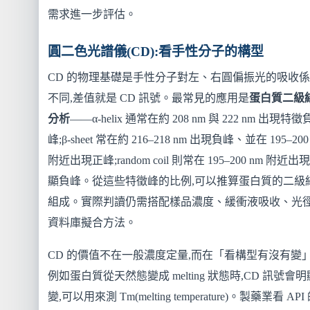
需求進一步評估。
圓二色光譜儀(CD):看手性分子的構型
CD 的物理基礎是手性分子對左、右圓偏振光的吸收
不同,差值就是 CD 訊號。最常見的應用是
蛋白質二級
分析
——α-helix 通常在約 208 nm 與 222 nm 出現特徵
峰;β-sheet 常在約 216–218 nm 出現負峰、並在 195–200
附近出現正峰;random coil 則常在 195–200 nm 附近出
顯負峰。從這些特徵峰的比例,可以推算蛋白質的二級
組成。實際判讀仍需搭配樣品濃度、緩衝液吸收、光
資料庫擬合方法。
CD 的價值不在一般濃度定量,而在「看構型有沒有變
例如蛋白質從天然態變成 melting 狀態時,CD 訊號會
變,可以用來測 Tm(melting temperature)。製藥業看 API