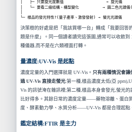
│   ├─ 只要旋光度數值                  → 旋光儀

│   └─ 要看二級結構、構型變化          → 圓二色光譜儀(C
│

└─ 樣品的發光特性?(量子產率、激發發射) → 螢光光譜儀
決策樹的好處是把「我該買哪一台」轉成「我要回答
題是什麼」。同一個讀者讀完這張圖,通常可以收斂到 1
種儀器,而不是在六類裡面打轉。
量濃度:UV-Vis 是起點
濃度定量的入門選擇就是 UV-Vis。
只有兩種情況會讓
過 UV-Vis 直接走螢光
:第一種,樣品濃度太低(亞 ppm),U
Vis 的訊號淹在雜訊裡;第二種,樣品本身會發光,螢光的
比好得多。其餘日常的濃度定量——藥物溶離、蛋白
度、酵素動力學、水質分析——UV-Vis 都是合理起點
鑑定結構:FTIR 是主力