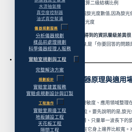
耐腐蝕真空幫浦
β-sheet 特徵的訊號,可以推算二級結構比例
水流抽氣機
真空度控制器
用
旋光儀
,你只會看到一個旋光度數值,因為旋光
油式真空幫浦
掃光譜,只給單一波長的旋光度
儀器規劃服務
同一支樣品,六類儀器都能測,但
得到的資訊層級差異很
分析儀器規劃
樣品前處理規劃
大
。選購的起點不是型號或廠牌,是「你要回答的問題
科學儀器經理人服務
麼」。
實驗室規劃與工程
完整解決方案
二、六類光學分析儀器原理與適用
規劃設計
實驗室建置服務
景對照
實驗桌規劃設計與訂製
把這六類儀器的原理、樣品、靈敏度、應用領域整理
工程施作
實驗室周邊工程
張對照表裡,選購時可以快速定位。要先說明的是,旋光
地板鋪設工程
嚴格來講多數情況下不掃描光譜、只量單一波長下的
天花板工程
角,所以「光譜儀」這個統稱套在它身上邊界比較寬。
隔間工程