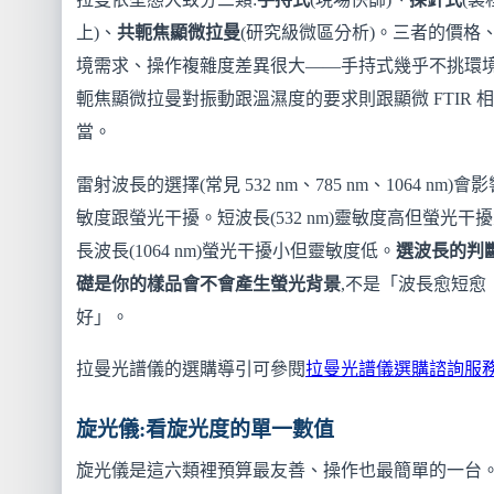
上)、
共軛焦顯微拉曼
(研究級微區分析)。三者的價格
境需求、操作複雜度差異很大——手持式幾乎不挑環境
軛焦顯微拉曼對振動跟溫濕度的要求則跟顯微 FTIR 相
當。
雷射波長的選擇(常見 532 nm、785 nm、1064 nm)會
敏度跟螢光干擾。短波長(532 nm)靈敏度高但螢光干擾
長波長(1064 nm)螢光干擾小但靈敏度低。
選波長的判
礎是你的樣品會不會產生螢光背景
,不是「波長愈短愈
好」。
拉曼光譜儀的選購導引可參閱
拉曼光譜儀選購諮詢服
旋光儀:看旋光度的單一數值
旋光儀是這六類裡預算最友善、操作也最簡單的一台