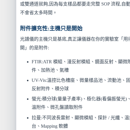
或雙通道就夠,因為每支樣品都要走完整 SOP 流程,自
不會省太多時間。
附件擴充性:主機只是開始
光譜儀的主機只是基底,真正讓儀器在你的實驗室「用
開」的是附件:
FTIR:ATR 模組、漫反射模組、鏡面反射、顯微
件、加熱池、氣槽
UV-Vis:溫控比色槽座、微量樣品池、流動池、
反射附件、積分球
螢光:積分球(量量子產率)、極化器(看偏振螢光)
溫附件、微孔盤讀取附件
拉曼:不同波長雷射、顯微模組、探針 / 光纖、溫
台、Mapping 軟體