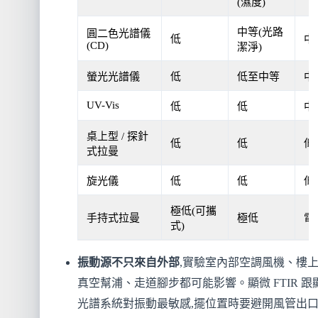
(濕度)
中等(光路
圓二色光譜儀
低
中
(CD)
潔淨)
螢光光譜儀
低
低至中等
中
UV-Vis
低
低
中
桌上型 / 探針
低
低
低
式拉曼
旋光儀
低
低
低
極低(可攜
手持式拉曼
極低
電
式)
振動源不只來自外部
,實驗室內部空調風機、樓
真空幫浦、走道腳步都可能影響。顯微 FTIR 跟
光譜系統對振動最敏感,擺位置時要避開風管出