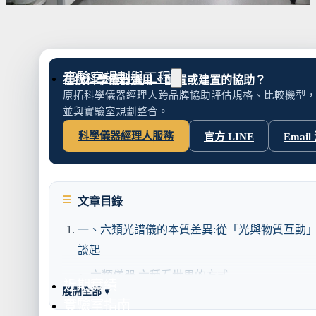
水氣捕捉器 | 浸入式冷卻器
液態氮相關設備
實驗室規劃與工程
在找科學儀器選用、配置或建置的協助？
原拓科學儀器經理人跨品牌協助評估規格、比較機型
並與實驗室規劃整合。
科學儀器經理人服務
官方 LINE
Email
實驗室建置服務
實驗室周邊工程
實驗桌規劃設計與訂製
地板鋪設工程
文章目錄
天花板工程
隔間工程
一、六類光譜儀的本質差異:從「光與物質互動
談起
環境汙染防治工
六類儀器,六種看世界的方式
近期實績
展開全部 ▾
二、六類光學分析儀器原理與適用場景對照
實驗室指南