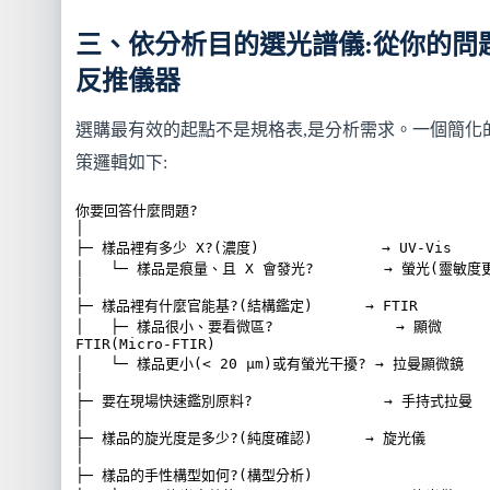
三、依分析目的選光譜儀:從你的問
反推儀器
選購最有效的起點不是規格表,是分析需求。一個簡化
策邏輯如下:
你要回答什麼問題?

│

├─ 樣品裡有多少 X?(濃度)              → UV-Vis

│   └─ 樣品是痕量、且 X 會發光?        → 螢光(靈敏度更
│

├─ 樣品裡有什麼官能基?(結構鑑定)      → FTIR

│   ├─ 樣品很小、要看微區?              → 顯微 
FTIR(Micro-FTIR)

│   └─ 樣品更小(< 20 μm)或有螢光干擾? → 拉曼顯微鏡

│

├─ 要在現場快速鑑別原料?               → 手持式拉曼

│

├─ 樣品的旋光度是多少?(純度確認)      → 旋光儀

│

├─ 樣品的手性構型如何?(構型分析)
