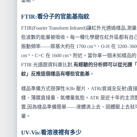
重點。
FTIR:看分子的官能基指紋
FTIR(Fourier Transform Infrared)讓紅外光通過樣品,測
些波數的能量被吸收。每一種化學鍵在紅外區都有自
振動頻率——羰基大約在 1700 cm⁻¹、O-H 在 3200–360
cm⁻¹、C=C 在 1600 cm⁻¹ 附近。當你拿一個未知樣品的
FTIR 光譜跟資料庫比對,
有經驗的分析師可以從光譜「
紋」反推這個樣品有哪些官能基
。
樣品準備方式很彈性:KBr 壓片、ATR(衰減全反射)直
樣、薄膜直接量、氣槽量氣態。ATR 是近十年的主流
置,因為樣品準備簡單——液體滴上去、固體壓上去就
量。
UV-Vis:看溶液裡有多少