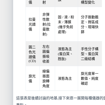
儀
射
構型變化
非彈
固 / 液 / 粉
分子振動鑑
拉曼
性散
末 / 薄膜
定、微區成
光譜
射(拉
(幾乎免前
分、現場快
儀
曼散
處理)
篩
射)
左右
圓二
液態為主
手性分子構
圓偏
色光
(蛋白質、
型、蛋白質
振吸
譜儀
胜肽)
二級結構
(CD)
收差
線偏
旋光度單一
旋光
振面
液態為主
數值、純度
儀
旋轉
確認
角度
這張表是後續討論的地基,接下來逐一展開每種儀器的