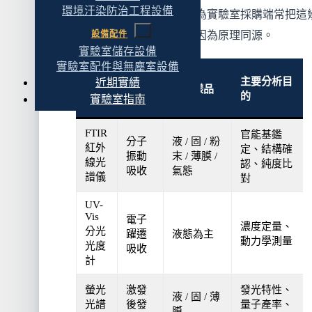
環境汙染防治工程設備
把它跟另外五種放在一起,是因為實驗室採購端常把這
設備配件
儀器一起評估、互相比較,不是因為原理同源。
實驗室儲存設備
實驗室配件與無塵室設備
儀器
偵測
主要分析目
近期實績
典型樣品
類型
原理
的
實驗室指南
FTIR
官能基鑑
分子
液 / 固 / 粉
紅外
定、結構確
振動
末 / 薄膜 /
線光
認、純度比
吸收
氣態
譜儀
對
UV-
Vis
電子
濃度定量、
分光
躍遷
液態為主
動力學測量
光度
吸收
計
螢光
激發
發光特性、
液 / 固 / 薄
光譜
後發
量子產率、
膜