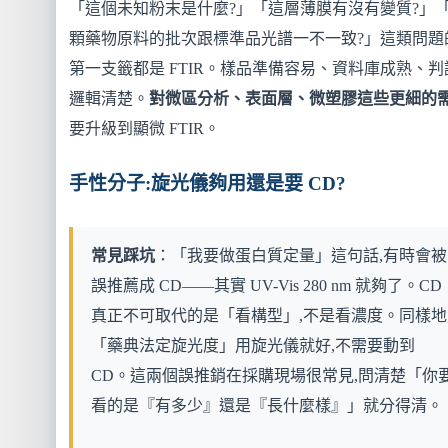
「這個未知粉末是什麼?」「這層薄膜有沒有變質?」
顆藥物原料的批次跟標準品光譜一不一致?」這類問題
第一支籤都是 FTIR。樣品準備容易、資料庫成熟、判
邏輯清楚。
對微區分析、表面層、微塑膠這些更細的
要升級到顯微 FTIR。
手性分子:旋光儀夠用還是要 CD?
常見踩坑
：「我要做蛋白質定量」這句話,有時會被
誤推薦成 CD——其實 UV-Vis 280 nm 就夠了。CD
真正不可取代的是「看構型」,不是看濃度。同樣地
「藥典法定旋光度」用旋光儀就好,不需要動到
CD。這兩個誤推銷在採購現場很常見,問清楚「你
看的是『有多少』還是『長什麼樣』」就分得清。