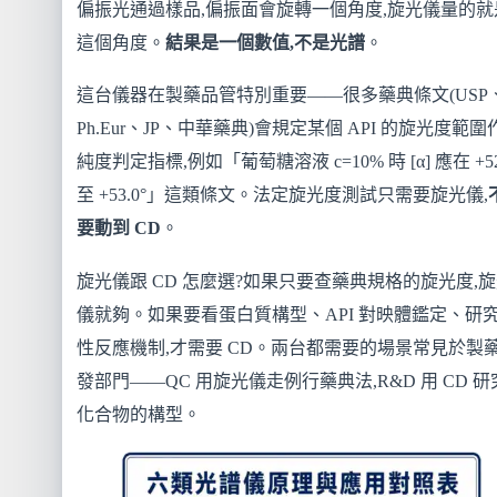
偏振光通過樣品,偏振面會旋轉一個角度,旋光儀量的就
這個角度。
結果是一個數值,不是光譜
。
這台儀器在製藥品管特別重要——很多藥典條文(USP
Ph.Eur、JP、中華藥典)會規定某個 API 的旋光度範圍
純度判定指標,例如「葡萄糖溶液 c=10% 時 [α] 應在 +52
至 +53.0°」這類條文。法定旋光度測試只需要旋光儀,
要動到 CD
。
旋光儀跟 CD 怎麼選?如果只要查藥典規格的旋光度,
儀就夠。如果要看蛋白質構型、API 對映體鑑定、研
性反應機制,才需要 CD。兩台都需要的場景常見於製
發部門——QC 用旋光儀走例行藥典法,R&D 用 CD 研
化合物的構型。