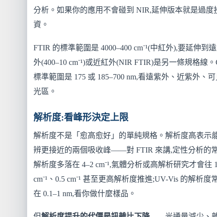
分析。如果你的應用不會碰到 NIR,延伸版本就是過度
資。
FTIR 的標準範圍是 4000–400 cm⁻¹(中紅外),要延伸到
外(400–10 cm⁻¹)或近紅外(NIR FTIR)是另一條規格線。
標準範圍是 175 或 185–700 nm,看遠紫外、近紫外、
光區。
解析度:看峰形決定上限
解析度不是「愈高愈好」的單純規格。解析度高表示
辨更接近的兩個吸收峰——對 FTIR 來講,定性分析的
解析度多落在 4–2 cm⁻¹,氣體分析或高解析研究才會往 
cm⁻¹、0.5 cm⁻¹ 甚至更高解析度推進;UV-Vis 的解析度
在 0.1–1 nm,看你做什麼樣品。
但
解析度提升的代價是訊雜比下降
——光通量減少、