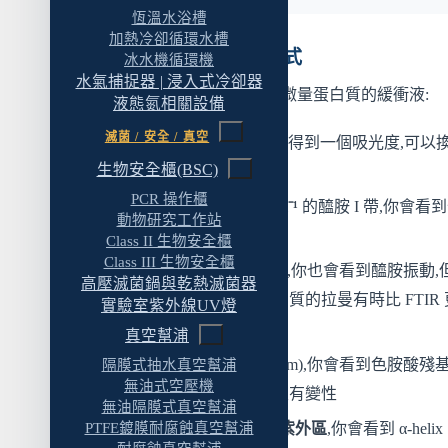
恆溫水浴槽
加熱冷卻循環水槽
六類儀器,六種看世界的方式
冰水機循環機
水氣捕捉器 | 浸入式冷卻器
舉個例子,假設你手上有一杯含微量蛋白質的緩衝液:
液態氮相關設備
滅菌 / 安全 / 真空
用
UV-Vis 看 280 nm
,你會得到一個吸光度,可以
生物安全櫃(BSC)
濃度
PCR 操作櫃
用
FTIR 看 1600–1700 cm⁻¹
的醯胺 I 帶,你會看
動物研究工作站
白質骨架振動的訊號
Class II 生物安全櫃
Class III 生物安全櫃
用
拉曼看 1600–1700 cm⁻¹
,你也會看到醯胺振動,
高壓滅菌鍋與乾熱滅菌器
為水的干擾很小,液態蛋白質的拉曼有時比 FTIR 
實驗室紫外線UV燈
方便
真空幫浦
用
螢光光譜儀
(激發 295 nm),你會看到色胺酸殘
隔膜式抽水真空幫浦
無油式空壓機
發射光譜,反推蛋白質有沒有變性
無油隔膜式真空幫浦
PTFE鍍膜耐腐蝕真空幫浦
用
CD 看 190–250 nm 遠紫外區
,你會看到 α-helix