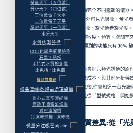
微量天平（五位數）
分析天平（四位數）
解析度:看峰形決定上限
光譜儀這個詞底下其實住著六種完全不同邏輯的儀器
三位數電子天平
FTIR 看紅外吸收、UV-Vis 看紫外可見光吸收、螢光
通量:單通道、雙通道還是高通量盤式?
二位數電子天平
精密天平（一位數）
光、拉曼看散射、CD 看手性吸收、旋光儀看旋光度
附件擴充性:主機只是開始
水分天平
異從原理一路擴及樣品準備、靈敏度、預算、空間需
五、光譜儀的安裝環境與空間配套
水質檢測設備
買錯不是「不能用」,而是「用得到的功能只有 30%,
COD化學需氧量檢測
六、光譜儀的維護成本與耗材壽命
那 70% 還要再買第二台」
。
石墨加熱板
主機 vs 耗材:十年總擁有成本怎麼算
手持式水質檢測儀
這篇實驗室光譜儀完整選購指南會把六類光譜儀的原
比色槽 / 比色皿
常見耗材:光源燈泡、比色槽、ATR 晶體、樣
照、選購邏輯、空間配套、維護成本、與其他分析儀
樣品前處理
品池
互補位置一次整理清楚。讀完之後,你會知道一台光譜
樣品濃縮/乾燥前處理設備
校正與驗證:法規驅動產業的隱形成本
從「分析目的」開始反推、不是從「型號規格」開始
離心式真空濃縮機
七、光譜儀與其他分析儀器的互補位置
實驗用噴霧乾燥機
減壓濃縮機
光譜儀 vs 層析儀(HPLC / GC):分離 vs 鑑定的
冷凍乾燥機 | 凍乾機
一、六類光譜儀的本質差異:從「光
分工
微量分注吸管pipette
物質互動」談起