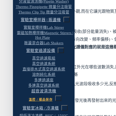
光譜儀 vs 質譜儀(MS):一個看官能基,一個看分
分液管清洗機(Pipette Washer)
Thermo Finnpipette 微量分注吸管
子量
實驗室光譜儀真正的差異不在外觀,而在它讓光跟物質
Thermo Clip Tip 微量分注吸管
光譜儀 vs NMR:研究級實驗室為什麼兩者都要
時看的是哪一件事。
實驗室攪拌器 | 振盪機
組合用法:GC-IR、LC-UV、HPLC-Fluorescenc
實驗室攪拌機Lab Stirrer
光打到樣品上會發生幾種事:被吸收(部分能量消失)、
電磁加熱攪拌機Magnetic Stirrers |
八、光譜儀選購常見誤區與實務踩坑
Hot Plate
次發射出來(發螢光)、被散射(方向改變、頻率偏移)、
振盪混合器Lab Shakers
以為解析度愈高愈好
狀態被改變(旋光、CD)。
六類光譜儀對應的就是這幾
實驗室過濾設備
動模式
:
沒考慮附件升級空間,三年後再買主機
真空過濾瓶組
真空過濾系統
合規法規版本看舊了,通不過稽核
FTIR
:看分子振動吸收的紅外光在哪些波數消失,
直接排水式真空過濾系統
樣品準備設備被忽略
推有哪些化學鍵結與官能基
溶劑純化系統
多連過濾座
環境條件比規格更影響數據品質
UV-Vis
:看溶液在紫外可見光波段吸收多少光,反
多連真空過濾系統
超音波清洗機
多少濃度
九、光譜儀選購 FAQ
溫控 / 樣品保存
螢光光譜儀
:看樣品吸收激發光後再發射出來的光
Q1:實驗室光譜儀有哪幾種?差異在哪裡?
分子發光特性
實驗室冰箱 / 冷凍櫃
Q2:FTIR 和 UV-Vis 光譜儀差別在哪裡?該選哪
超低溫冷凍櫃 -80°C / -150°C