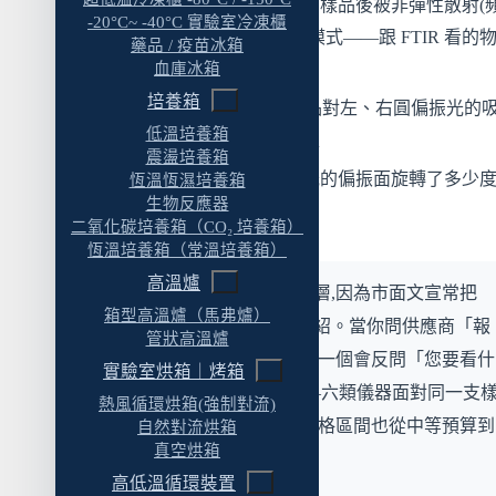
拉曼光譜儀
:看雷射光打到樣品後被非彈性散射(
一台?
-20°C~ -40°C 實驗室冷凍櫃
偏移)的光,反推分子振動模式——跟 FTIR 看的
藥品 / 疫苗冰箱
Q3:圓二色光譜儀和旋光儀有什麼不同?
量相關但互補
血庫冰箱
Q4:光譜儀的解析度多少才夠用?
培養箱
圓二色光譜儀(CD)
:看樣品對左、右圓偏振光的
Q5:實驗室光譜儀的價格區間大概多少?
低溫培養箱
差異,反推手性分子的構型
震盪培養箱
Q6:光譜儀安裝需要哪些環境條件?
旋光儀
:看樣品讓線偏振光的偏振面旋轉了多少度
恆溫恆濕培養箱
生物反應器
Q7:光譜儀多久要校正一次?需要做 IQ/OQ/PQ
到一個旋光度數值
二氧化碳培養箱（CO₂ 培養箱）
嗎?
恆溫培養箱（常溫培養箱）
給準備啟動採購的讀者
高溫爐
實務觀察
：多數採購卡在這層,因為市面文宣常把
箱型高溫爐（馬弗爐）
延伸閱讀
「光譜儀」當成單一品類介紹。當你問供應商「報
管狀高溫爐
一台光譜儀的價錢」,對方第一個會反問「您要看什
實驗室烘箱｜烤箱
麼樣品?」就是這個原因——六類儀器面對同一支
熱風循環烘箱(強制對流)
品會看到截然不同的東西,價格區間也從中等預算到
自然對流烘箱
真空烘箱
高階預算都有。
高低溫循環裝置