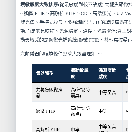
境敏感度大致排序
(從最敏感到較不敏感):共軛焦顯微
≈ 顯微 FTIR > 高解析 FTIR > CD ≈ 高階螢光 > UV-Vis 
旋光儀 > 手持式拉曼。要強調的是,CD 的環境痛點不
動,而是氮氣吹掃、光源穩定、溫控、光路潔淨;真正對
動最敏感的是顯微光譜系統(顯微 FTIR、共軛焦拉曼)
六類儀器的環境條件需求大致整理如下:
振動敏感
溫濕度敏
電
儀器類型
度
感度
度
共軛焦顯微拉
高(常需防
中等至高
中
曼
震桌)
高(常需防
顯微 FTIR
中等
中
震桌)
中等至高
高解析 FTIR
中等
中