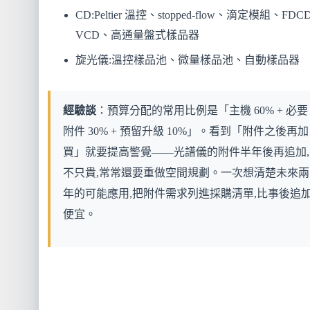
CD:Peltier 溫控、stopped-flow、滴定模組、FDC
VCD、高通量盤式樣品器
旋光儀:溫控樣品池、微量樣品池、自動樣品器
經驗談
：預算分配的常用比例是「主機 60% + 必要
附件 30% + 預留升級 10%」。看到「附件之後再加
買」就要提高警覺——光譜儀的附件半年後再追加,
不只貴,常常還要重做空間規劃。一次想清楚未來兩
年的可能應用,把附件需求列進採購清單,比事後追
便宜。