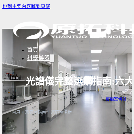
跳到主要內容
跳到頁尾
首頁
科學儀器
光譜儀完整選購指南:六
樣品濃縮/乾燥前處理設備
實驗室冰箱 / 冷凍櫃
生物安全櫃
實驗室儀器
· 
譜儀
微量分注吸管pipette
培養箱
高壓滅菌
實驗室攪拌器 | 振盪機
高溫爐
實驗室紫
首頁
/
實驗室指南
/
實驗室儀器
設備
實驗室過濾設備
實驗室烘箱｜烤箱
真空幫浦
超音波清洗機
高低溫循環裝置