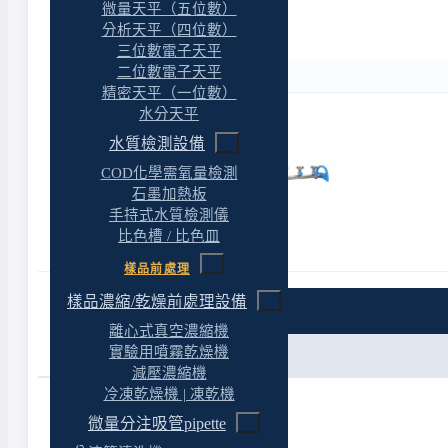
微量天平（五位數）
分析天平（四位數）
三位數電子天平
二位數電子天平
精密天平（一位數）
水分天平
水質檢測設備
COD化學需氧量檢測
石墨加熱板
手持式水質檢測儀
比色槽 / 比色皿
樣品前處理
樣品濃縮/乾燥前處理設備
特色
離心式真空濃縮機
實驗用噴霧乾燥機
規格
減壓濃縮機
冷凍乾燥機 | 凍乾機
微量分注吸管pipette