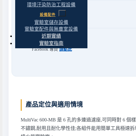
環境汙染防治工程設備
Mail
Client@yt-technology.com
設備配件
yuantuotech1@gmail.com
實驗室儲存設備
實驗室配件與無塵室設備
近期實績
網路
官方LINE
@469mcfzt
實驗室指南
Facebook 專頁
請點此
產品定位與適用情境
MultiVac 600-MB 是 6 孔的多連過濾座,
不鏽鋼,耐用且耐化學性佳;各組件能用簡單工具極速拆裝