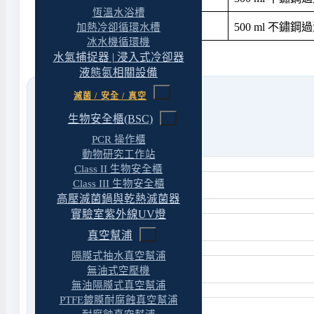
恆溫水浴槽
180100-05
500 ml 不鏽鋼
加熱冷卻循環水槽
冰水機循環機
水氣捕捉器 | 浸入式冷卻器
液態氮相關設備
滅菌 / 安全 / 真空
生物安全櫃(BSC)
PCR 操作櫃
動物研究工作站
Class II 生物安全櫃
Class III 生物安全櫃
高壓滅菌鍋與乾熱滅菌器
實驗室紫外線UV燈
真空幫浦
隔膜式抽水真空幫浦
無油式空壓機
無油隔膜式真空幫浦
PTFE鍍膜耐腐蝕真空幫浦