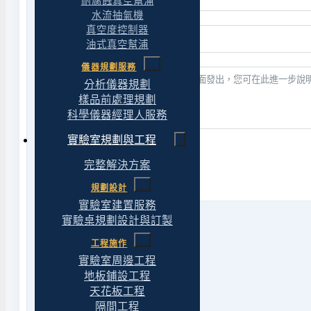
耐腐蝕真空幫浦
水流抽氣機
真空度控制器
油式真空幫浦
儀器規劃服務
分析儀器規劃
樣品前處理規劃
科學儀器經理人服務
實驗室規劃與工程
送出表單
完整解決方案
規劃設計
實驗室建置服務
實驗桌規劃設計與訂製
工程施作
實驗室周邊工程
Phone
地板鋪設工程
市話
04 22439623
天花板工程
傳真 04 22430827
隔間工程