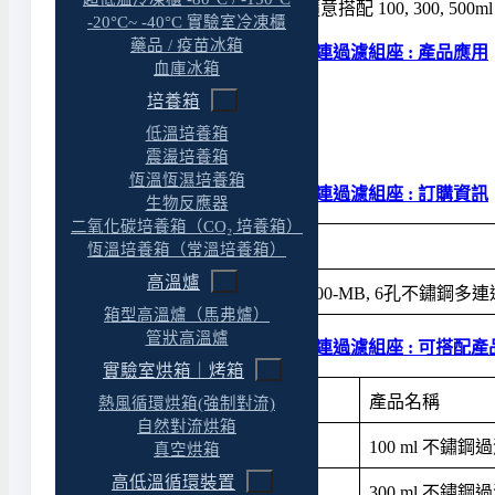
MultiVac 600-MB 多連過濾座可隨意搭配 100, 300
-20°C~ -40°C 實驗室冷凍櫃
藥品 / 疫苗冰箱
MultiVac 6孔 | 旋卡式 | 不鏽鋼多連過濾組座 : 產品應用
血庫冰箱
◆ 微生物檢測
培養箱
◆ 水中懸浮固形物檢測
低溫培養箱
◆ 實驗室真空過濾
震盪培養箱
恆溫恆濕培養箱
MultiVac 6孔 | 旋卡式 | 不鏽鋼多連過濾組座 : 訂購資訊
生物反應器
二氧化碳培養箱（CO₂ 培養箱）
產品料號
產品名稱
恆溫培養箱（常溫培養箱）
高溫爐
180600-02
MultiVac 600-MB, 6孔不
箱型高溫爐（馬弗爐）
管狀高溫爐
MultiVac 6孔 | 旋卡式 | 不鏽鋼多連過濾組座 : 可搭
實驗室烘箱｜烤箱
產品料號
產品名稱
熱風循環烘箱(強制對流)
自然對流烘箱
180100-01
100 ml 不鏽鋼
真空烘箱
高低溫循環裝置
180100-03
300 ml 不鏽鋼