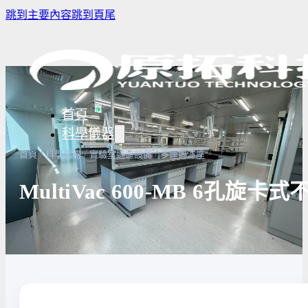
跳到主要內容
跳到頁尾
首頁
科學儀器
/
/
/
首頁
科學儀器
實驗室過濾設備
多連過濾座
MultiVac 600-MB 6孔
樣品濃縮/乾燥前處理設備
實驗室冰箱 / 冷凍櫃
生物安全櫃
譜儀
微量分注吸管pipette
培養箱
高壓滅菌
實驗室攪拌器 | 振盪機
高溫爐
實驗室紫
設備
實驗室過濾設備
實驗室烘箱｜烤箱
真空幫浦
超音波清洗機
高低溫循環裝置