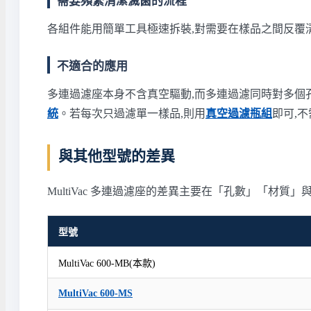
需要頻繁清潔滅菌的流程
各組件能用簡單工具極速拆裝,對需要在樣品之間反覆
不適合的應用
多連過濾座本身不含真空驅動,而多連過濾同時對多個
統
。若每次只過濾單一樣品,則用
真空過濾瓶組
即可,
與其他型號的差異
MultiVac 多連過濾座的差異主要在「孔數」「材質」與「
型號
MultiVac 600-MB(本款)
MultiVac 600-MS