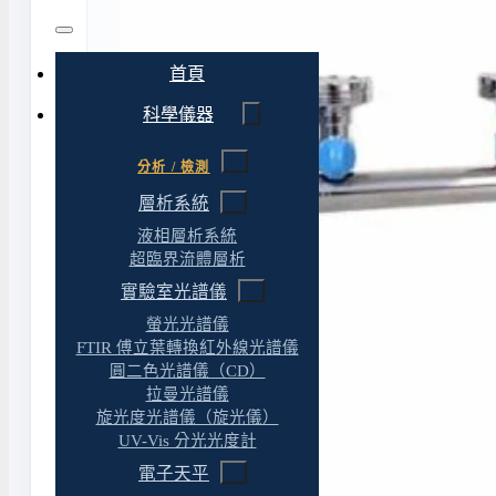
首頁
科學儀器
分析 / 檢測
層析系統
液相層析系統
超臨界流體層析
實驗室光譜儀
螢光光譜儀
FTIR 傅立葉轉換紅外線光譜儀
圓二色光譜儀（CD）
拉曼光譜儀
旋光度光譜儀（旋光儀）
UV-Vis 分光光度計
電子天平