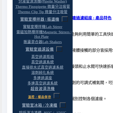
分液管清洗機(Pipette Washer)
產品特色
Thermo Finnpipette 微量分注吸管
Thermo Clip Tip 微量分注吸管
MultiVac 6孔 | 旋卡式 | 不鏽鋼多連過濾組座 : 產品特色
實驗室攪拌器 | 振盪機
實驗室攪拌機Lab Stirrer
◆ 極速拆裝設計
電磁加熱攪拌機Magnetic Stirrers |
MultiVac 多連過濾座每個組件皆能夠利用簡單的工
Hot Plate
振盪混合器Lab Shakers
◆ SS316不鏽鋼製作
實驗室過濾設備
MultiVac 600 – MB 多連過濾座與液體接觸的部
真空過濾瓶組
◆ Quick-Fit 接頭設計
真空過濾系統
MultiVac 多連過濾座兩端的插心接頭和止水閥可快
直接排水式真空過濾系統
溶劑純化系統
◆ 可調式補氣閥設計
多連過濾座
MultiVac 600 – MB 多連過濾座獨創的可調式
多連真空過濾系統
超音波清洗機
◆ 獨立控制開關
溫控 / 樣品保存
MultiVac 多連過濾座可依需求，個別控制各個濾座。
實驗室冰箱 / 冷凍櫃
◆ 可搭配不同大小過濾杯
超低溫冷凍櫃 -80°C / -150°C