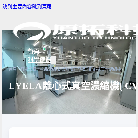
跳到主要內容
跳到頁尾
首頁
科學儀器
/
/
/
首頁
科學儀器
樣品濃縮/乾燥前處理設備
離心式真空濃縮機
EYELA離心式真空濃縮機( CV
樣品濃縮/乾燥前處理設備
實驗室冰箱 / 冷凍櫃
生物安全櫃
譜儀
微量分注吸管pipette
培養箱
高壓滅菌
實驗室攪拌器 | 振盪機
高溫爐
實驗室紫
設備
實驗室過濾設備
實驗室烘箱｜烤箱
真空幫浦
超音波清洗機
高低溫循環裝置