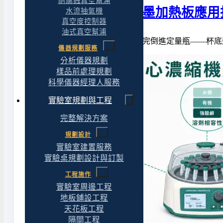
耐腐蝕真空幫浦
實驗室酸消化與石墨加熱板應用
水流抽氣機
真空度控制器
油式真空幫浦
做了一個下午的酸消化，消化完倒進定量瓶——杯底
儀器規劃服務
分析儀器規劃
樣品前處理規劃
科學儀器經理人服務
實驗室規劃與工程
完整解決方案
規劃設計
實驗室建置服務
實驗桌規劃設計與訂製
工程施作
實驗室周邊工程
地板鋪設工程
天花板工程
隔間工程