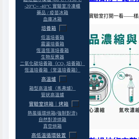
-20°C~ -40°C 實驗室冷凍櫃
藥品 / 疫苗冰箱
凍乾跑了一整夜，隔天早上到實驗室打開一看——樣
血庫冰箱
培養箱
低溫培養箱
震盪培養箱
恆溫恆濕培養箱
生物反應器
二氧化碳培養箱（CO₂ 培養箱）
恆溫培養箱（常溫培養箱）
高溫爐
箱型高溫爐（馬弗爐）
管狀高溫爐
實驗室烘箱｜烤箱
熱風循環烘箱(強制對流)
自然對流烘箱
真空烘箱
高低溫循環裝置