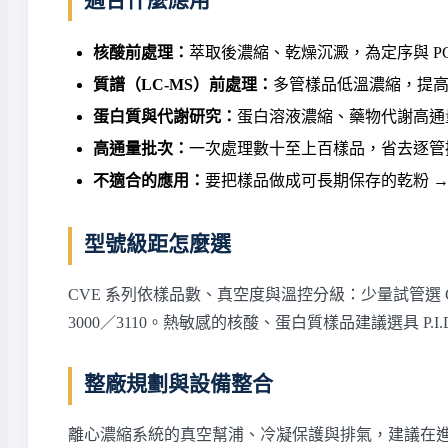
核酸前處理：
萃取後濃縮、乾燥沉澱，為定序與 PC
質譜（LC-MS）前處理：
多管樣品低溫濃縮，提
蛋白質與代謝研究：
蛋白溶液濃縮、藥物代謝高通
高通量批次：
一次處理數十至上百樣品，省去逐管
不適合的應用：
要把樣品做成可長期保存的乾粉 
型號級距怎麼選
CVE 系列依樣品數、真空度與溫控分級：少量試管選 CVE-
3000／3110。熱敏感的核酸、蛋白質樣品建議選具
整廠規劃與設備整合
離心濃縮系統的真空幫浦、冷凝保護與排氣，建議在