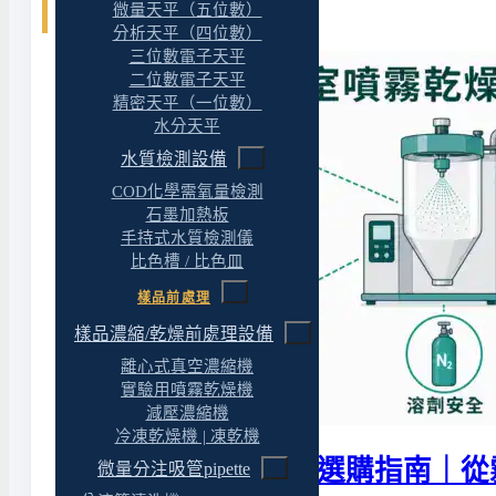
微量天平（五位數）
相關文章
分析天平（四位數）
三位數電子天平
二位數電子天平
精密天平（一位數）
水分天平
水質檢測設備
COD化學需氧量檢測
石墨加熱板
手持式水質檢測儀
比色槽 / 比色皿
樣品前處理
樣品濃縮/乾燥前處理設備
離心式真空濃縮機
實驗用噴霧乾燥機
減壓濃縮機
冷凍乾燥機 | 凍乾機
實驗室噴霧乾燥機選購指南｜從
微量分注吸管pipette