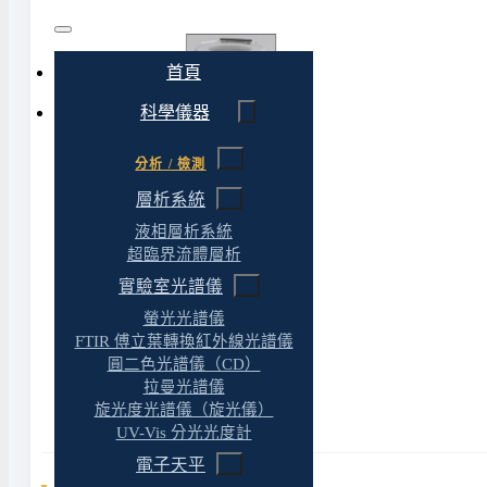
首頁
科學儀器
分析 / 檢測
層析系統
液相層析系統
超臨界流體層析
實驗室光譜儀
螢光光譜儀
FTIR 傅立葉轉換紅外線光譜儀
圓二色光譜儀（CD）
拉曼光譜儀
旋光度光譜儀（旋光儀）
UV-Vis 分光光度計
電子天平