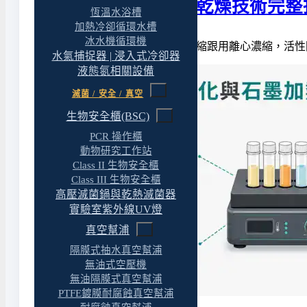
實驗室樣品濃縮與乾燥技術完整
恆溫水浴槽
加熱冷卻循環水槽
冰水機循環機
同一批蛋白質樣品，用旋蒸濃縮跟用離心濃縮，活性
水氣捕捉器 | 浸入式冷卻器
液態氮相關設備
滅菌 / 安全 / 真空
生物安全櫃(BSC)
PCR 操作櫃
動物研究工作站
Class II 生物安全櫃
Class III 生物安全櫃
高壓滅菌鍋與乾熱滅菌器
實驗室紫外線UV燈
真空幫浦
隔膜式抽水真空幫浦
無油式空壓機
無油隔膜式真空幫浦
PTFE鍍膜耐腐蝕真空幫浦