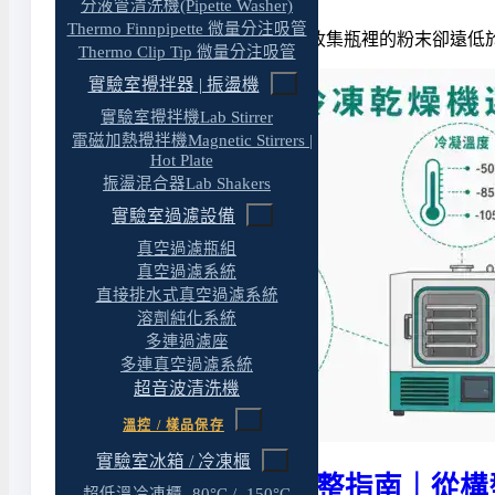
分液管清洗機(Pipette Washer)
Thermo Finnpipette 微量分注吸管
噴了 200 mL 樣品下去，最後收集瓶裡的粉末卻遠
Thermo Clip Tip 微量分注吸管
實驗室攪拌器 | 振盪機
實驗室攪拌機Lab Stirrer
電磁加熱攪拌機Magnetic Stirrers |
Hot Plate
振盪混合器Lab Shakers
實驗室過濾設備
真空過濾瓶組
真空過濾系統
直接排水式真空過濾系統
溶劑純化系統
多連過濾座
多連真空過濾系統
超音波清洗機
溫控 / 樣品保存
實驗室冰箱 / 冷凍櫃
冷凍乾燥機選購完整指南｜從構
超低溫冷凍櫃 -80°C / -150°C