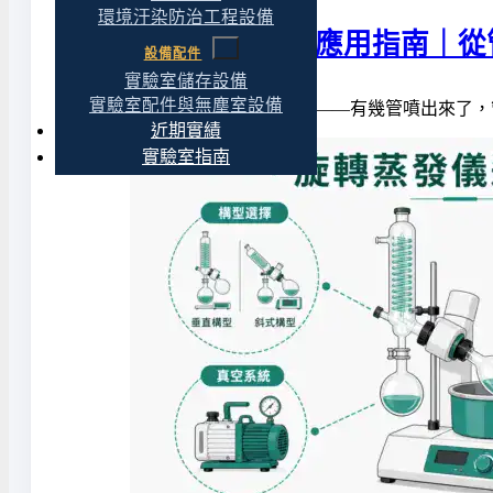
環境汙染防治工程設備
離心濃縮機選購與應用指南｜從
設備配件
實驗室儲存設備
實驗室配件與無塵室設備
跑完離心濃縮，打開蓋子一看——有幾管噴出來了，
近期實績
實驗室指南