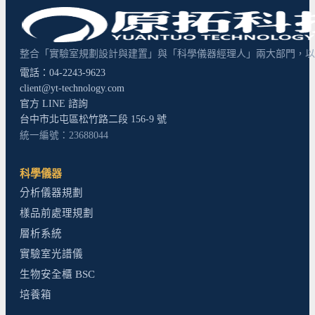
整合「實驗室規劃設計與建置」與「科學儀器經理人」兩大部門，以超
電話：04-2243-9623
client@yt-technology.com
官方 LINE 諮詢
台中市北屯區松竹路二段 156-9 號
統一編號：23688044
科學儀器
分析儀器規劃
樣品前處理規劃
層析系統
實驗室光譜儀
生物安全櫃 BSC
培養箱