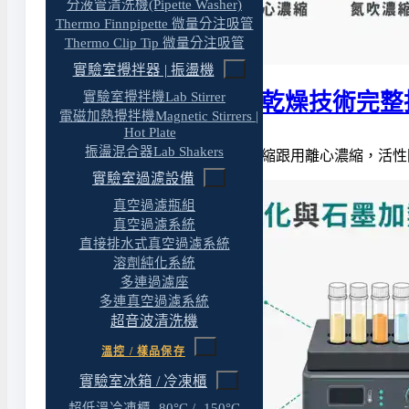
分液管清洗機(Pipette Washer)
Thermo Finnpipette 微量分注吸管
Thermo Clip Tip 微量分注吸管
實驗室攪拌器 | 振盪機
實驗室攪拌機Lab Stirrer
實驗室樣品濃縮與乾燥技術完整
電磁加熱攪拌機Magnetic Stirrers |
Hot Plate
振盪混合器Lab Shakers
同一批蛋白質樣品，用旋蒸濃縮跟用離心濃縮，活性
實驗室過濾設備
真空過濾瓶組
真空過濾系統
直接排水式真空過濾系統
溶劑純化系統
多連過濾座
多連真空過濾系統
超音波清洗機
溫控 / 樣品保存
實驗室冰箱 / 冷凍櫃
超低溫冷凍櫃 -80°C / -150°C