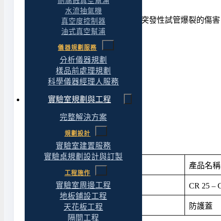
耐腐蝕真空幫浦
◆ 防護蓋 (選配)
水流抽氣機
PC材質防護蓋能保護操作者免受突發性試管爆裂的傷害
真空度控制器
油式真空幫浦
COD 加熱分解爐 : 國際認證
儀器規劃服務
分析儀器規劃
◆ 歐盟 CE 安全認證
樣品前處理規劃
科學儀器經理人服務
COD 加熱分解爐 : 產品應用
實驗室規劃與工程
◆ 河川水質檢驗
完整解決方案
◆ 工廠廢水檢驗
規劃設計
COD加熱分解爐 : 訂購資訊
實驗室建置服務
實驗桌規劃設計與訂製
產品料號
產品名稱
工程施作
179250-11(22)
實驗室周邊工程
CR 25 –
地板鋪設工程
179250-43
防護蓋
天花板工程
隔間工程