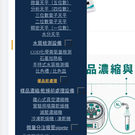
微量天平（五位數）
分析天平（四位數）
三位數電子天平
二位數電子天平
精密天平（一位數）
水分天平
水質檢測設備
相關文章
COD化學需氧量檢測
石墨加熱板
手持式水質檢測儀
比色槽 / 比色皿
樣品前處理
樣品濃縮/乾燥前處理設備
離心式真空濃縮機
實驗用噴霧乾燥機
減壓濃縮機
冷凍乾燥機 | 凍乾機
微量分注吸管pipette