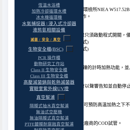
◆ 符合法規方法
恆溫水浴槽
COD 加熱分解爐CR 25 根據我國環檢所NIEA W517.
加熱冷卻循環水槽
鉻酸鉀迴流法更省時且安全易操作。
冰水機循環機
水氣捕捉器 | 浸入式冷卻器
◆ 專用 COD 執行程式
液態氮相關設備
CR 25 獨特的 COD 執行程式，您只須啟動程式
滅菌 / 安全 / 真空
(1) COD：150℃, 120min( 標準模式)
(2) COD2：165℃, 20min (預熱模式)
生物安全櫃(BSC)
PCR 操作櫃
◆ 可額外儲存2組加熱程式
動物研究工作站
CR 25可設定30℃~200℃及999分鐘的計時加熱功
Class II 生物安全櫃
Class III 生物安全櫃
◆ 自動關閉及聲響警示功能
高壓滅菌鍋與乾熱滅菌器
CR 25執行完任何加熱程式，皆會以聲響告知並自動停
實驗室紫外線UV燈
真空幫浦
◆ 防燙蓋板 (標配)
25孔, 直徑16mm之PTFE隔熱板，可預防高溫加熱
隔膜式抽水真空幫浦
無油式空壓機
◆ COD專用鋁塊 (標配)
無油隔膜式真空幫浦
25孔, 直徑16mm之鋁塊, 適合各大廠商的COD試管。
PTFE鍍膜耐腐蝕真空幫浦