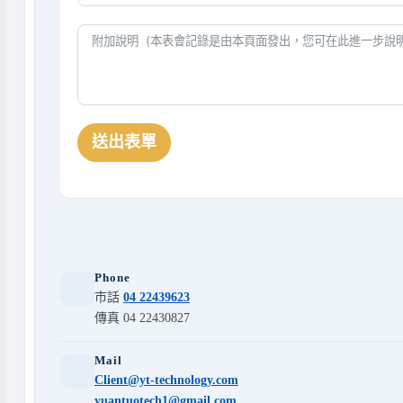
送出表單
Phone
市話
04 22439623
傳真 04 22430827
Mail
Client@yt-technology.com
yuantuotech1@gmail.com