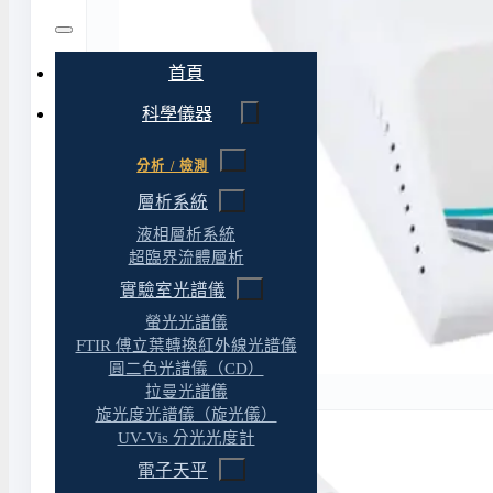
首頁
科學儀器
分析 / 檢測
層析系統
液相層析系統
超臨界流體層析
實驗室光譜儀
螢光光譜儀
FTIR 傅立葉轉換紅外線光譜儀
圓二色光譜儀（CD）
拉曼光譜儀
旋光度光譜儀（旋光儀）
UV-Vis 分光光度計
電子天平