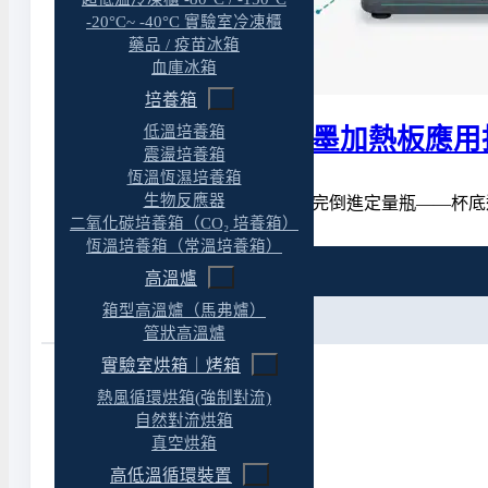
-20°C~ -40°C 實驗室冷凍櫃
藥品 / 疫苗冰箱
血庫冰箱
培養箱
低溫培養箱
實驗室酸消化與石墨加熱板應用
震盪培養箱
恆溫恆濕培養箱
生物反應器
做了一個下午的酸消化，消化完倒進定量瓶——杯底
二氧化碳培養箱（CO₂ 培養箱）
恆溫培養箱（常溫培養箱）
特色
高溫爐
箱型高溫爐（馬弗爐）
規格
管狀高溫爐
實驗室烘箱｜烤箱
熱風循環烘箱(強制對流)
自然對流烘箱
產品特色
真空烘箱
高低溫循環裝置