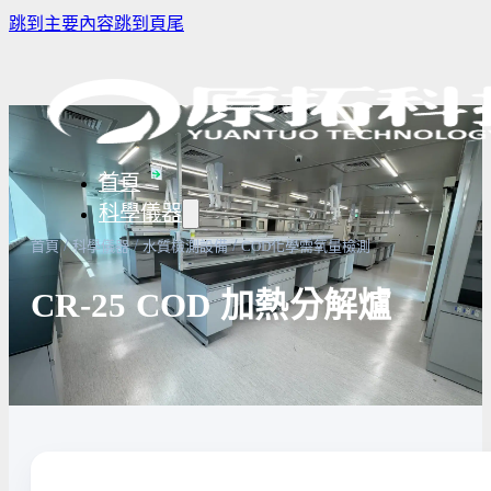
跳到主要內容
跳到頁尾
首頁
科學儀器
/
/
/
首頁
科學儀器
水質檢測設備
COD化學需氧量檢測
CR-25 COD 加熱分解爐
樣品濃縮/乾燥前處理設備
實驗室冰箱 / 冷凍櫃
生物安全櫃
譜儀
微量分注吸管pipette
培養箱
高壓滅菌
實驗室攪拌器 | 振盪機
高溫爐
實驗室紫
設備
實驗室過濾設備
實驗室烘箱｜烤箱
真空幫浦
超音波清洗機
高低溫循環裝置