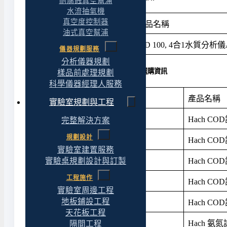
耐腐蝕真空幫浦
水流抽氣機
真空度控制器
產品料號
產品名稱
油式真空幫浦
191100-01(02)
WD 100, 4合1水質分析
儀器規劃服務
分析儀器規劃
WD 100 4合1水質分析儀/檢測儀 : 試劑選購資訊
樣品前處理規劃
科學儀器經理人服務
產品料號
產品名稱
實驗室規劃與工程
HAC-2125825
Hach COD試
完整解決方案
規劃設計
HAC-2125815
Hach COD試
實驗室建置服務
HAC-2125925
Hach COD試
實驗桌規劃設計與訂製
工程施作
HAC-2125915
Hach COD試
實驗室周邊工程
HAC-2415925
地板鋪設工程
Hach COD試
天花板工程
HAC-2604545
Hach 氨氮試劑
隔間工程