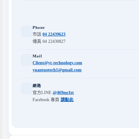
Phone
市話
04 22439623
傳真 04 22430827
Mail
Client@yt-technology.com
yuantuotech1@gmail.com
網路
官方LINE
@469mcfzt
Facebook 專頁
請點此