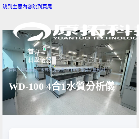
跳到主要內容
跳到頁尾
首頁
科學儀器
/
/
/
首頁
科學儀器
水質檢測設備
COD化學需氧量檢測
WD-100 4合1水質分析儀
樣品濃縮/乾燥前處理設備
實驗室冰箱 / 冷凍櫃
生物安全櫃
譜儀
微量分注吸管pipette
培養箱
高壓滅菌
實驗室攪拌器 | 振盪機
高溫爐
實驗室紫
設備
實驗室過濾設備
實驗室烘箱｜烤箱
真空幫浦
超音波清洗機
高低溫循環裝置