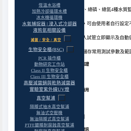
水質重點，一機搞定
恆溫水浴槽
WD 100是專為COD、氨氮、總磷、總氮4種
加熱冷卻循環水槽
自建曲線，彈性應用
冰水機循環機
WD 100設有11條自訂曲線，可由使用者自行
水氣捕捉器 | 浸入式冷卻器
液態氮相關設備
開機即用，高效量測
WD 100開機無需預熱，放入試管立即顯示及自
滅菌 / 安全 / 真空
自訂常用選單，提高效率
生物安全櫃(BSC)
Favorite 選單功能讓使用者儲存常用測試參
PCR 操作櫃
動物研究工作站
WD 100 4合1水質分析儀/檢測儀 : 國際認證
Class II 生物安全櫃
Class III 生物安全櫃
歐盟 CE 安全認證
高壓滅菌鍋與乾熱滅菌器
實驗室紫外線UV燈
WD 100 4合1水質分析儀/檢測儀 : 產品應用
真空幫浦
地表水、地下水檢測
隔膜式抽水真空幫浦
工廠、城市廢水檢測
無油式空壓機
河川、湖泊等環境水質檢測
無油隔膜式真空幫浦
PTFE鍍膜耐腐蝕真空幫浦
WD 100 4合1水質分析儀/檢測儀 : 訂購資訊