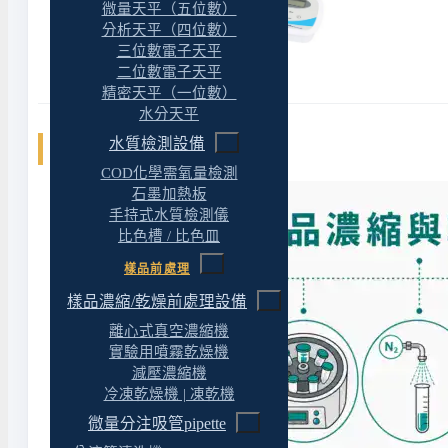
微量天平（五位數）
分析天平（四位數）
三位數電子天平
二位數電子天平
精密天平（一位數）
水分天平
水質檢測設備
相關文章
COD化學需氧量檢測
石墨加熱板
手持式水質檢測儀
比色槽 / 比色皿
樣品前處理
樣品濃縮/乾燥前處理設備
離心式真空濃縮機
實驗用噴霧乾燥機
減壓濃縮機
冷凍乾燥機 | 凍乾機
微量分注吸管pipette