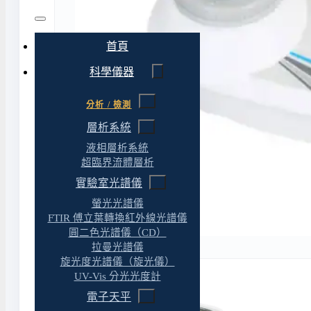
首頁
科學儀器
分析 / 檢測
層析系統
液相層析系統
超臨界流體層析
實驗室光譜儀
螢光光譜儀
FTIR 傅立葉轉換紅外線光譜儀
圓二色光譜儀（CD）
拉曼光譜儀
旋光度光譜儀（旋光儀）
UV-Vis 分光光度計
電子天平