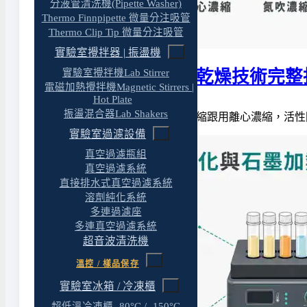
分液管清洗機(Pipette Washer)
Thermo Finnpipette 微量分注吸管
Thermo Clip Tip 微量分注吸管
實驗室攪拌器 | 振盪機
實驗室攪拌機Lab Stirrer
實驗室樣品濃縮與乾燥技術完整
電磁加熱攪拌機Magnetic Stirrers |
Hot Plate
振盪混合器Lab Shakers
同一批蛋白質樣品，用旋蒸濃縮跟用離心濃縮，活性
實驗室過濾設備
真空過濾瓶組
真空過濾系統
直接排水式真空過濾系統
溶劑純化系統
多連過濾座
多連真空過濾系統
超音波清洗機
溫控 / 樣品保存
實驗室冰箱 / 冷凍櫃
超低溫冷凍櫃 -80°C / -150°C