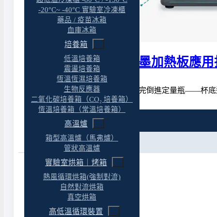
-20°C~ -40°C 實驗室冷凍櫃
藥品 / 疫苗冰箱
血庫冰箱
培養箱
低溫培養箱
實驗室酸消化與石墨加熱板應用
震盪培養箱
恆溫恆濕培養箱
生物反應器
做了一個下午的酸消化，消化完倒進定量瓶——杯底
二氧化碳培養箱（CO₂ 培養箱）
恆溫培養箱（常溫培養箱）
特色
高溫爐
箱型高溫爐（馬弗爐）
規格
管狀高溫爐
實驗室烘箱｜烤箱
熱風循環烘箱(強制對流)
自然對流烘箱
產品特色
真空烘箱
高低溫循環裝置