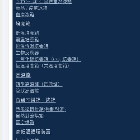
-20°C~ -40°C 實驗室冷凍櫃
藥品 / 疫苗冰箱
血庫冰箱
培養箱
低溫培養箱
震盪培養箱
恆溫恆濕培養箱
生物反應器
二氧化碳培養箱（CO₂ 培養箱）
恆溫培養箱（常溫培養箱）
高溫爐
箱型高溫爐（馬弗爐）
管狀高溫爐
Thermo F1 – Clip Tip 手動微量分注吸管
實驗室烘箱｜烤箱
熱風循環烘箱(強制對流)
自然對流烘箱
真空烘箱
高低溫循環裝置