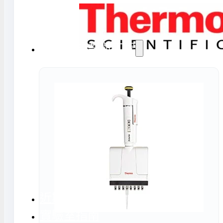
氣捕捉器 | 浸入式冷卻器
態氮相關設備
實驗室規劃與工程
務
實驗室周邊工程
實驗室儲存設
計與訂製
地板鋪設工程
實驗室配件與
天花板工程
隔間工程
環境汙染防治工程設備
近期實績
實驗室指南