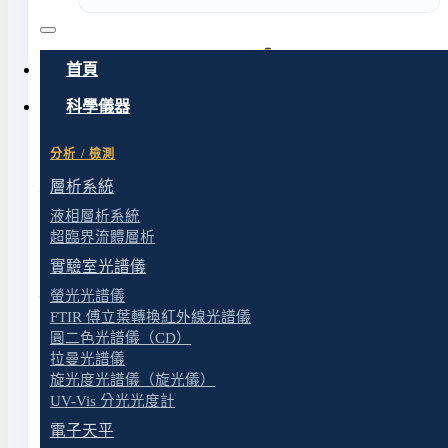
首頁
科學儀器
分析 / 檢測
層析系統
液相層析系統
特色
超臨界流體層析
實驗室光譜儀
規格
螢光光譜儀
FTIR 傅立葉轉換紅外線光譜儀
圓二色光譜儀（CD）
拉曼光譜儀
產品特色
旋光度光譜儀（旋光儀）
UV-Vis 分光光度計
電子天平