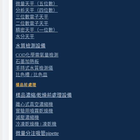
THERMO F1-Clip Syste
微量天平（五位數）
分析天平（四位數）
三位數電子天平
全新的卡式設計，讓您Tip的裝與退非常輕鬆
二位數電子天平
極致精確，即使8/12爪，各Tip間也能分毫不差
精密天平（一位數）
獨家的退Tip減壓科技，輕巧扎實
水分天平
120度的操作角度可調整，舒適省力
水質檢測設備
抗菌材質、調整設定自動鎖定，安全方便
COD化學需氧量檢測
精緻、高雅、美麗、大方
石墨加熱板
手持式水質檢測儀
比色槽 / 比色皿
樣品前處理
樣品濃縮/乾燥前處理設備
離心式真空濃縮機
實驗用噴霧乾燥機
減壓濃縮機
冷凍乾燥機 | 凍乾機
微量分注吸管pipette