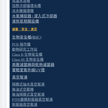
恆溫水浴槽
加熱冷卻循環水槽
冰水機循環機
水氣捕捉器 | 浸入式冷卻器
液態氮相關設備
滅菌 / 安全 / 真空
生物安全櫃(BSC)
PCR 操作櫃
動物研究工作站
Class II 生物安全櫃
Class III 生物安全櫃
高壓滅菌鍋與乾熱滅菌器
實驗室紫外線UV燈
真空幫浦
隔膜式抽水真空幫浦
送出表單
無油式空壓機
無油隔膜式真空幫浦
PTFE鍍膜耐腐蝕真空幫浦
耐腐蝕真空幫浦