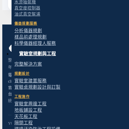
水流抽氣機
真空度控制器
油式真空幫浦
儀器規劃服務
分析儀器規劃
樣品前處理規劃
科學儀器經理人服務
實驗室規劃與工程
整合「實驗室規劃設計與建置」與「科學儀器經理人」兩大部門，以超
完整解決方案
年經驗提供從規劃、工程到設備整合的一站式實驗室建置。
規劃設計
電話：04-2243-9623
實驗室建置服務
client@yt-technology.com
實驗桌規劃設計與訂製
官方 LINE 諮詢
台中市北屯區松竹路二段 156-9 號
工程施作
統一編號：23688044
實驗室周邊工程
地板鋪設工程
天花板工程
隔間工程
YUANTUO TECHNOLOGY LTD. © SINCE 1990-2026