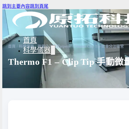
跳到主要內容
跳到頁尾
首頁
/
/
/
首頁
科學儀器
微量分注吸管pipette
Thermo Clip Tip 微量分注吸管
科學儀器
Thermo F1 – Clip Tip 
驗室冰箱 / 冷凍櫃
生物安全櫃(BSC)
養箱
高壓滅菌鍋與乾熱滅菌器
溫爐
實驗室紫外線UV燈
驗室烘箱｜烤箱
真空幫浦
低溫循環裝置