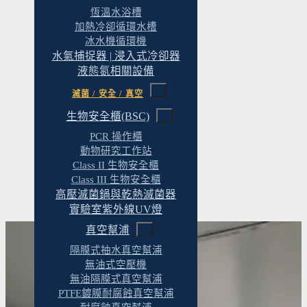
恆溫水浴槽
加熱冷卻循環水槽
冰水機循環機
水氣捕捉器 | 浸入式冷卻器
液態氮相關設備
滅菌 / 安全 / 真空
生物安全櫃(BSC)
PCR 操作櫃
動物研究工作站
Class II 生物安全櫃
Class III 生物安全櫃
高壓滅菌鍋與乾熱滅菌器
實驗室紫外線UV燈
真空幫浦
隔膜式抽水真空幫浦
無油式空壓機
完整建置範圍
無油隔膜式真空幫浦
PTFE鍍膜耐腐蝕真空幫浦