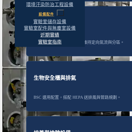
環境汙染防治工程設備
設備配件
實驗室儲存設備
空調 HVAC 與壓差
實驗室配件與無塵室設備
近期實績
實驗室指南
換氣次數與壓差梯度控制，維持定向氣流與分區。
生物安全櫃與排氣
BSC 選用配置，搭配 HEPA 送排風與管路規劃。