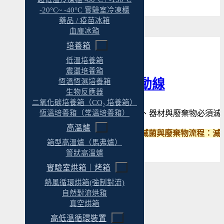
-20°C~ -40°C 實驗室冷凍櫃
藥品 / 疫苗冰箱
血庫冰箱
培養箱
低溫培養箱
震盪培養箱
滅菌與廢棄物動線
恆溫恆濕培養箱
生物反應器
二氧化碳培養箱（CO₂ 培養箱）
接觸過微生物的培養基、器材與廢棄物必須滅
恆溫培養箱（常溫培養箱）
高溫爐
✓ 我們協助建立完整的滅菌與廢棄物流程：
箱型高溫爐（馬弗爐）
管狀高溫爐
實驗室烘箱｜烤箱
熱風循環烘箱(強制對流)
自然對流烘箱
真空烘箱
高低溫循環裝置