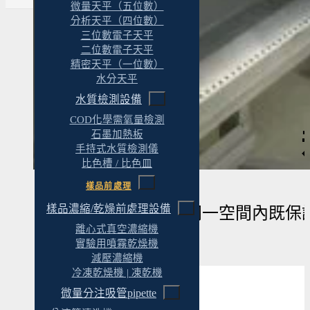
微量天平（五位數）
分析天平（四位數）
三位數電子天平
二位數電子天平
精密天平（一位數）
水分天平
水質檢測設備
COD化學需氧量檢測
石墨加熱板
手持式水質檢測儀
比色槽 / 比色皿
樣品前處理
樣品濃縮/乾燥前處理設備
微生物實驗室要在同一空間內既保
離心式真空濃縮機
實驗用噴霧乾燥機
減壓濃縮機
冷凍乾燥機 | 凍乾機
微量分注吸管pipette