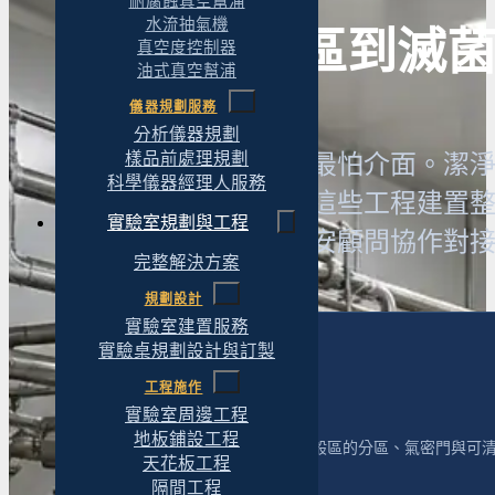
耐腐蝕真空幫浦
水流抽氣機
從無菌分區到滅
真空度控制器
油式真空幫浦
儀器規劃服務
分析儀器規劃
樣品前處理規劃
微生物實驗室建置最怕介面。潔
科學儀器經理人服務
人負全責。原拓把這些工程建置
實驗室規劃與工程
部分，則與您的生安顧問協作對
完整解決方案
規劃設計
實驗室建置服務
實驗桌規劃設計與訂製
潔淨分區與隔間
工程施作
實驗室周邊工程
地板鋪設工程
依作業需求規劃無菌區與一般區的分區、氣密門與可
天花板工程
隔間工程