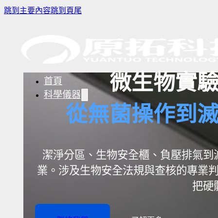
跳到主要內容
跳到頁尾
微生物實
首頁
科學儀器
從無菌操作到
樣品濃縮/乾燥前處理設備
實驗室冰箱 / 冷凍櫃
生物安全櫃(BS
潔淨分區、生物安全櫃、負壓排氣到
微量分注吸管pipette
培養箱
高壓滅菌鍋與
業。涉及生物安全法規與查核的專業
實驗室攪拌器 | 振盪機
高溫爐
實驗室紫外線
把硬
實驗室過濾設備
實驗室烘箱｜烤箱
真空幫浦
超音波清洗機
高低溫循環裝置