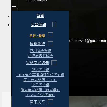
首頁
E-mail
科學儀器
分析 / 檢測
client@yt-technology.com
yuantuotech1@gmail.com
層析系統
液相層析系統
超臨界流體層析
實驗室光譜儀
官方LINE
螢光光譜儀
FTIR 傅立葉轉換紅外線光譜儀
圓二色光譜儀（CD）
@469mcfzt
拉曼光譜儀
旋光度光譜儀（旋光儀）
UV-Vis 分光光度計
首頁
›
實驗室建置完整解決方案
›
微生物實驗室
電子天平