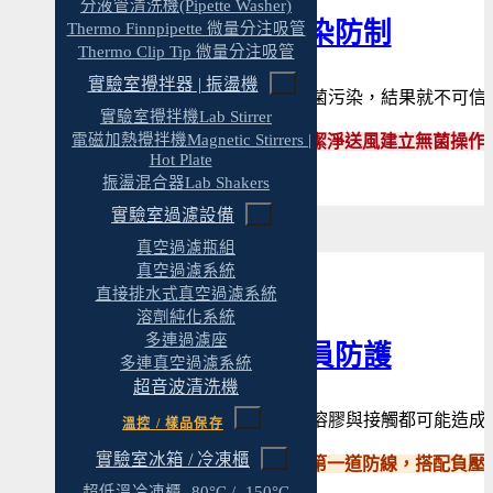
分液管清洗機(Pipette Washer)
無菌操作與污染防制
Thermo Finnpipette 微量分注吸管
Thermo Clip Tip 微量分注吸管
實驗室攪拌器 | 振盪機
培養基、樣品一旦被雜菌污染，結果就不可信
實驗室攪拌機Lab Stirrer
電磁加熱攪拌機Magnetic Stirrers |
✓ 原拓以生物安全櫃與潔淨送風建立無菌操
Hot Plate
振盪混合器Lab Shakers
實驗室過濾設備
真空過濾瓶組
真空過濾系統
直接排水式真空過濾系統
溶劑純化系統
多連過濾座
生物安全與人員防護
多連真空過濾系統
超音波清洗機
操作致病微生物時，氣溶膠與接觸都可能造成
溫控 / 樣品保存
實驗室冰箱 / 冷凍櫃
✓ 我們以生物安全櫃為第一道防線，搭配負壓
超低溫冷凍櫃 -80°C / -150°C