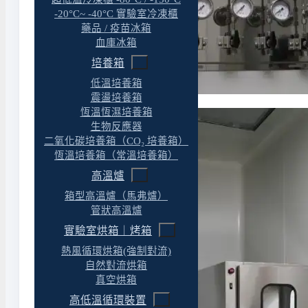
-20°C~ -40°C 實驗室冷凍櫃
藥品 / 疫苗冰箱
血庫冰箱
培養箱
低溫培養箱
震盪培養箱
恆溫恆濕培養箱
生物反應器
二氧化碳培養箱（CO₂ 培養箱）
恆溫培養箱（常溫培養箱）
高溫爐
箱型高溫爐（馬弗爐）
管狀高溫爐
實驗室烘箱｜烤箱
熱風循環烘箱(強制對流)
自然對流烘箱
真空烘箱
高低溫循環裝置