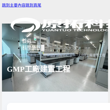
跳到主要內容
跳到頁尾
首頁
科學儀器
首頁
/
實驗室規劃與工程
/
實驗室建置近期案例
/
GMP工廠建置工程
GMP工廠建置工程
樣品濃縮/乾燥前處理設備
實驗室冰箱 / 冷凍櫃
生物安全櫃(BS
微量分注吸管pipette
培養箱
高壓滅菌鍋與
實驗室攪拌器 | 振盪機
高溫爐
實驗室紫外線
實驗室過濾設備
實驗室烘箱｜烤箱
真空幫浦
超音波清洗機
高低溫循環裝置