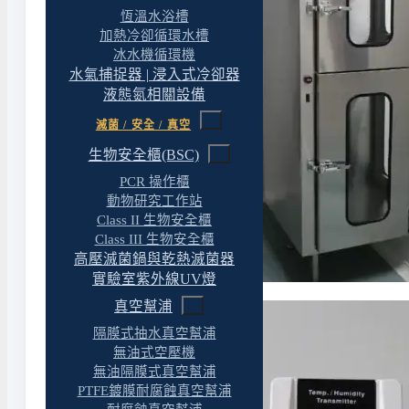
恆溫水浴槽
加熱冷卻循環水槽
冰水機循環機
水氣捕捉器 | 浸入式冷卻器
液態氮相關設備
滅菌 / 安全 / 真空
生物安全櫃(BSC)
PCR 操作櫃
動物研究工作站
Class II 生物安全櫃
Class III 生物安全櫃
高壓滅菌鍋與乾熱滅菌器
實驗室紫外線UV燈
真空幫浦
隔膜式抽水真空幫浦
無油式空壓機
無油隔膜式真空幫浦
PTFE鍍膜耐腐蝕真空幫浦