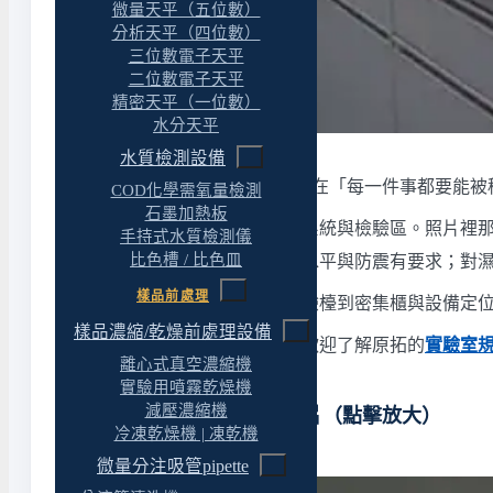
微量天平（五位數）
分析天平（四位數）
三位數電子天平
二位數電子天平
精密天平（一位數）
水分天平
水質檢測設備
GMP
廠的實驗室與一般實驗室差在「每一件事都要能被
COD化學需氧量檢測
石墨加熱板
這個案子整合了潔淨空間、公用系統與檢驗區。照片裡
手持式水質檢測儀
比色槽 / 比色皿
區擺了天平、光譜這類儀器，對水平與防震有要求；對
樣品前處理
從潔淨室、空調與公用管路、檢驗檯到密集櫃與設備定
樣品濃縮/乾燥前處理設備
需要規劃、改建或搬遷實驗室，歡迎了解原拓的
實驗室
離心式真空濃縮機
實驗用噴霧乾燥機
減壓濃縮機
GMP工廠建置工程 相關圖片（點擊放大）
冷凍乾燥機 | 凍乾機
微量分注吸管pipette