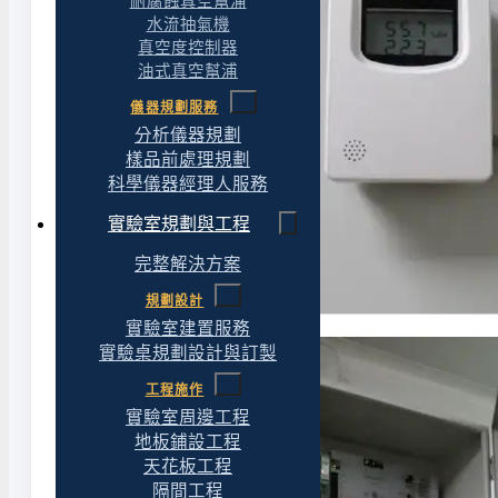
耐腐蝕真空幫浦
水流抽氣機
真空度控制器
油式真空幫浦
儀器規劃服務
分析儀器規劃
樣品前處理規劃
科學儀器經理人服務
實驗室規劃與工程
完整解決方案
規劃設計
實驗室建置服務
實驗桌規劃設計與訂製
工程施作
實驗室周邊工程
地板鋪設工程
天花板工程
隔間工程