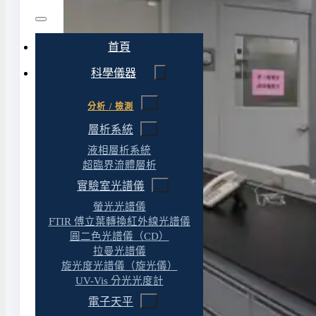
首頁
科學儀器
分析 / 檢測
層析系統
液相層析系統
超臨界流體層析
實驗室光譜儀
螢光光譜儀
FTIR 傅立葉轉換紅外線光譜儀
圓二色光譜儀（CD）
拉曼光譜儀
旋光度光譜儀（旋光儀）
UV-Vis 分光光度計
電子天平