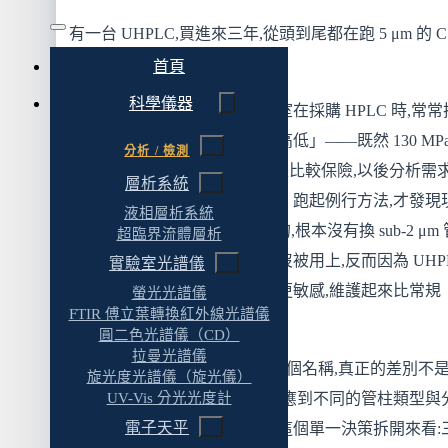
50 MPa 平台不適合什麼
有一台 UHPLC,買進來三年,從頭到尾都在跑 5 μm 的 C
三、70 MPa RHPLC:Coreshell 帶來的中壓選擇
管柱。
首頁
為什麼會有 70 MPa 這個區段
科學儀器
這在採購現場並不少見。實驗室在採購 HPLC 時,常常
RHPLC 平台適合什麼
「壓力等級」直接當成「規格高低」——既然 130 MPa
分析 / 檢測
RHPLC 平台不適合什麼
50 MPa 高,那買 130 MPa 的總是比較保險,以後分析需
層析系統
階了也不用換。等到主機進駐、跑起例行方法,才發現
四、130 MPa UHPLC:sub-2 μm 與它的代價
液相層析系統
的 SOP 用 5 μm 管柱跑得好好的,根本沒有換 sub-2 μm
超臨界流體層析
UHPLC 平台的優勢
的理由。多出來的壓力規格從沒被用上,反而因為 UHP
實驗室光譜儀
UHPLC 的代價
系統對溶劑純度、進樣顆粒物更敏感,維護起來比常規
螢光光譜儀
UHPLC 適合什麼、不適合什麼
FTIR 傅立葉轉換紅外線光譜儀
HPLC 更費神。
圓二色光譜儀（CD）
三個壓力平台快速對照
拉曼光譜儀
HPLC、UHPLC、RHPLC 這三個名稱,真正的差別不
旋光度光譜儀（旋光儀）
五、管柱粒徑與壓力的對應關係
UV-Vis 分光光度計
「好壞」或「新舊」,而是「對應到不同的管柱類型與
粒徑、背壓、解析度的三角關係
電子天平
任務」。這篇文章把壓力平台這個單一決策拆開來看: