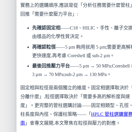
實務上的選購順序,應該是從「分析任務需要什麼管柱
回推「需要什麼壓力平台」:
先確認固定相
——C18、HILIC、手性、離子交換
由樣品的化學性質決定。
再確認粒徑
——5 μm 夠用就用 5 μm;需要更高
更快速度,再考慮 Coreshell 或 sub-2 μm。
最後回推壓力平台
——5 μm → 50 MPa;Coreshell /
3 μm → 70 MPa;sub-2 μm → 130 MPa。
固定相與粒徑是兩個獨立的維度。固定相選擇取決於
分離什麼」,粒徑選擇取決於「需要多高的解析度與速
度」。更完整的管柱選購討論——固定相類型、孔徑
柱長度與內徑、保護柱策略——「
HPLC 管柱選購實
南
」會專文展開,本文聚焦在粒徑與壓力的對應。