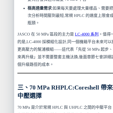
極高通量需求
:如果每天要處理大量樣品、需要
次分析時間壓到最短,常規 HPLC 的速度上限會
瓶頸。
JASCO 在 50 MPa 區段的主力是
LC-4000 系列
。值得
的是,LC-4000 採模組化設計,同一個機箱平台未來可
更高壓力的幫浦模組——這代表「先從 50 MPa 起步
來再升級」並不需要整套主機汰換,後面章節七會詳細
個升級路徑的成本。
三、70 MPa RHPLC:Coreshell 帶
中壓選擇
70 MPa 是介於常規 HPLC 與 UHPLC 之間的中壓平