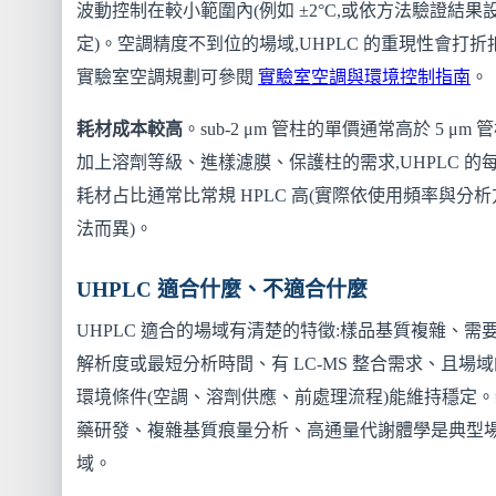
波動控制在較小範圍內(例如 ±2°C,或依方法驗證結果
定)。空調精度不到位的場域,UHPLC 的重現性會打折
實驗室空調規劃可參閱
實驗室空調與環境控制指南
。
耗材成本較高
。sub-2 μm 管柱的單價通常高於 5 μm 管
加上溶劑等級、進樣濾膜、保護柱的需求,UHPLC 的
耗材占比通常比常規 HPLC 高(實際依使用頻率與分析
法而異)。
UHPLC 適合什麼、不適合什麼
UHPLC 適合的場域有清楚的特徵:樣品基質複雜、需
解析度或最短分析時間、有 LC-MS 整合需求、且場域
環境條件(空調、溶劑供應、前處理流程)能維持穩定。
藥研發、複雜基質痕量分析、高通量代謝體學是典型
域。