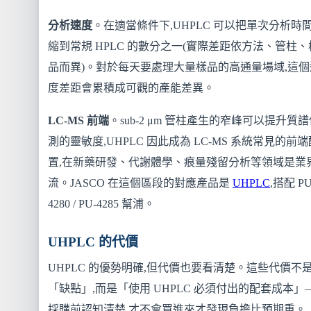
分析速度
。在適當條件下,UHPLC 可以把單次分析時
縮到常規 HPLC 的數分之一(實際差距依方法、管柱、
品而異)。對於每天要處理大量樣品的高通量場域,這個
度差距會累積成可觀的產能差異。
LC-MS 前端
。sub-2 μm 管柱產生的窄峰可以提升質
測的靈敏度,UHPLC 因此成為 LC-MS 系統常見的前端
置,在新藥研發、代謝體學、痕量殘留分析等領域是業
流。JASCO 在這個區段的對應產品是
UHPLC
,搭配 PU
4280 / PU-4285 幫浦。
UHPLC 的代價
UHPLC 的優勢明確,但代價也要看清楚。這些代價不
「缺點」,而是「使用 UHPLC 必須付出的配套成本」
採購前認知清楚,才不會買進來才發現負擔比預期重。