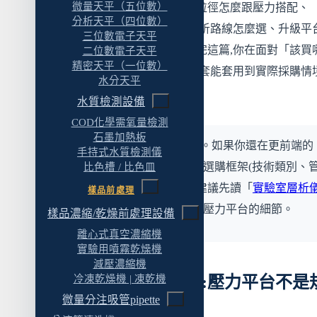
從管柱往回推平台
微量天平（五位數）
壓力等級各自適合什麼、管柱粒徑怎麼跟壓力搭配、
分析天平（四位數）
Coreshell 與 sub-2 μm 兩條高解析路線怎麼選、升級
留意未來的管柱彈性
三位數電子天平
的方法轉移成本藏在哪裡。讀完這篇,你在面對「該買
二位數電子天平
六、Coreshell vs sub-2 μm:兩條高解析路線的取捨
精密天平（一位數）
壓力等級」這個問題時,會有一套能套用到實際採購情
兩種顆粒的物理差異
水分天平
判斷邏輯。
水質檢測設備
取捨的三個面向
COD化學需氧量檢測
七、方法轉移:升級平台時的隱藏成本
石墨加熱板
這篇是壓力平台的深度討論。如果你還在更前端的
手持式水質檢測儀
升級平台會牽動什麼
階段,想先掌握層析儀的整體選購框架(技術類別、
比色槽 / 比色皿
法規場域的方法轉移成本
柱、檢測器、環境、TCO),建議先讀「
實驗室層析
樣品前處理
模組化平台如何降低升級成本
選購指南
」,再回到這篇處理壓力平台的細節。
樣品濃縮/乾燥前處理設備
八、三種場景的壓力平台選擇示範
離心式真空濃縮機
實驗用噴霧乾燥機
場景一:QC 例行,執行藥典方法
減壓濃縮機
冷凍乾燥機 | 凍乾機
一、先釐清一個誤解:壓力平台不是
場景二:食品檢驗實驗室,高通量、想加速
微量分注吸管pipette
格階梯
場景三:新藥研發中心,複雜基質、LC-MS 整合