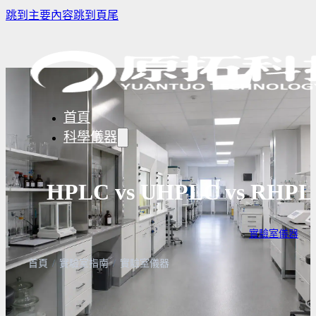
跳到主要內容
跳到頁尾
首頁
科學儀器
HPLC vs UHPLC vs
樣品濃縮/乾燥前處理設備
實驗室冰箱 / 冷凍櫃
生物安全櫃
實驗室儀器
· 
譜儀
微量分注吸管pipette
培養箱
高壓滅菌
實驗室攪拌器 | 振盪機
高溫爐
實驗室紫
首頁
/
實驗室指南
/
實驗室儀器
設備
實驗室過濾設備
實驗室烘箱｜烤箱
真空幫浦
超音波清洗機
高低溫循環裝置