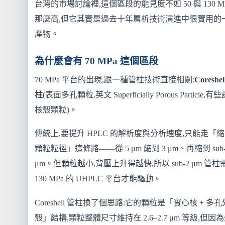
台灣的市場討論裡,這個區段的能見度不如 50 與 130 M
那麼高,但它其實是過去十年層析技術演進中很實用的
產物。
為什麼會有 70 MPa 這個區段
70 MPa 平台的出現,跟一種管柱技術直接相關:
Coreshe
柱
(表面多孔顆粒,英文 Superficially Porous Particle,有
核殼顆粒)。
傳統上,要提升 HPLC 的解析度與分析速度,只能走「
顆粒粒徑」這條路——從 5 μm 縮到 3 μm、再縮到 sub-
μm。但顆粒越小,背壓上升得越快,所以 sub-2 μm 管柱
130 MPa 的 UHPLC 平台才能驅動。
Coreshell 管柱換了個思路:它的顆粒是「實心核 + 多孔
殼」結構,顆粒整體尺寸維持在 2.6–2.7 μm 等級,但因