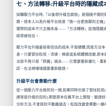
七、方法轉移:升級平台時的隱藏成
採購壓力平台時,「以後想升級怎麼辦」是個繞不開的
題。很多人以為升級平台就是「換一台更高壓的主機」
實際的成本不只主機本身——「方法轉移」這塊隱藏成
經常被低估。
壓力平台升級最容易低估的成本,不是硬體,而是方法本
身。只要管柱粒徑、流速、梯度或系統體積改變,原本
法就不再只是「照搬」過去——它需要重新優化、重
認、在法規場域還要重新驗證。
升級平台會牽動什麼
從一個壓力平台換到另一個,如果同時也換了管柱粒徑(
通常是升級的目的),那麼原本在舊平台上開發、驗證好
分析方法,不會原封不動搬過去。粒徑改變會牽動一連