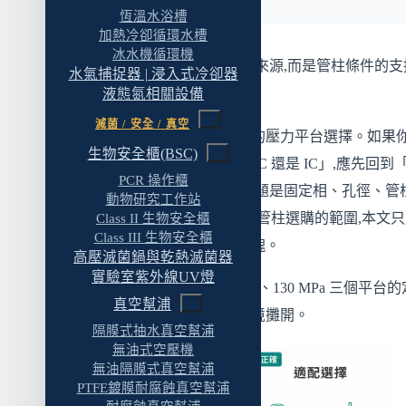
恆溫水浴槽
加熱冷卻循環水槽
冰水機循環機
一句話說:壓力平台不是解析度來源,而是管柱條件的支
水氣捕捉器 | 浸入式冷卻器
能力。
液態氮相關設備
滅菌 / 安全 / 真空
本文聚焦在液相層析系統內部的壓力平台選擇。如果
生物安全櫃(BSC)
問題是「該用 HPLC、GC、SFC 還是 IC」,應先回到
PCR 操作櫃
驗室層析儀選購指南
」;如果問題是固定相、孔徑、管
動物研究工作站
度與保護柱策略,則屬於 HPLC 管柱選購的範圍,本文
Class II 生物安全櫃
Class III 生物安全櫃
理「粒徑與壓力的對應」這一塊。
高壓滅菌鍋與乾熱滅菌器
實驗室紫外線UV燈
接下來三個章節,分別把 50、70、130 MPa 三個平台的
真空幫浦
位、適合場域、與不適合的情境攤開。
隔膜式抽水真空幫浦
無油式空壓機
無油隔膜式真空幫浦
PTFE鍍膜耐腐蝕真空幫浦