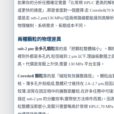
如果你的分析任務確定需要「比常規 HPLC 更高的解
或更快的速度」,那麼會面對一個選擇:走 Coreshell(70 M
還是走 sub-2 μm(130 MPa)?這兩條路線都能達到高解析
物理機制、系統需求、長期成本不同。
兩種顆粒的物理差異
sub-2 μm 全多孔顆粒
靠的是「把顆粒整體縮小」。顆
裡到外都是多孔的,粒徑縮到 2 μm 以下,理論板數隨之
高。代價是背壓上升快,需要 130 MPa 平台支撐。
Coreshell 顆粒
靠的是「縮短有效擴散路徑」。顆粒由
核 + 薄多孔外殼組成,整體尺寸維持在 2.6–2.7 μm,但
殼薄,溶質在固定相中的擴散距離短,在許多任務中可達
接近 sub-2 μm 的分離效率(實際依方法條件而異)。因
粒整體沒那麼小,背壓只需要略高於常規 HPLC,70 MPa