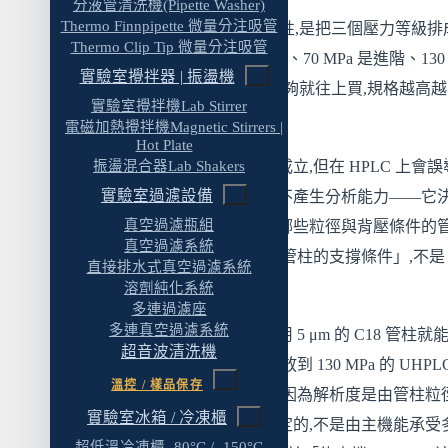
分液管清洗機(Pipette Washer)
三個場景的共通邏輯
Thermo Finnpipette 微量分注吸管
採購 HPLC 時最常見的思考慣性,是把三個壓力等級排
Thermo Clip Tip 微量分注吸管
條「升級階梯」:50 MPa 是入門、70 MPa 是進階、130
九、壓力平台選購自檢清單
實驗室攪拌器 | 振盪機
MPa 是高階。照這個邏輯,預算夠就往上買,規格越高
常見問題
實驗室攪拌機Lab Stirrer
會吃虧。
電磁加熱攪拌機Magnetic Stirrers |
Q1:HPLC、UHPLC、RHPLC 真的差很大嗎?
Hot Plate
這個直覺在很多消費性產品上成立,但在 HPLC 上會誤
振盪混合器Lab Shakers
Q2:Coreshell 管柱跟 sub-2 μm 管柱哪個比較好
實驗室過濾設備
購決策。原因是壓力平台本身不產生分析能力——它
Q3:預算有限,該先買 50 MPa 還是直接買 130
真空過濾瓶組
的是「你能安全、穩定地使用哪些粒徑與背壓條件的
MPa?
真空過濾系統
柱」。換句話說,壓力等級是「管柱的支撐條件」,不是
直接排水式真空過濾系統
Q4:從 50 MPa 升級到 130 MPa,既有方法要重
「分析品質的指標」。
溶劑純化系統
嗎?
多連過濾座
多連真空過濾系統
舉個例子。一個分析任務如果用 5 μm 的 C18 管柱就
Q5:UHPLC 一定比 HPLC 解析度好嗎?
超音波清洗機
目標物分離得很乾淨,那麼把它放到 130 MPa 的 UHPL
Q6:RHPLC 是不是就是「比較便宜的
溫控 / 樣品保存
跑,分離結果不會變得更好——因為解析度是由管柱粒
UHPLC」?
實驗室冰箱 / 冷凍櫃
管柱長度、固定相化學性質決定的,不是由主機能承受
Q7:採購壓力平台時,除了壓力等級還要看什麼
超低溫冷凍櫃 -80°C / -150°C