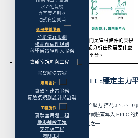
耐腐蝕真空幫浦
水流抽氣機
真空度控制器
油式真空幫浦
儀器規劃服務
分析儀器規劃
壓力平台不是解析度來源,而是管柱條件的支撐
樣品前處理規劃
能力。正確的順序是先確認分析任務需要什麼
科學儀器經理人服務
管柱,再回推需要哪個壓力平台。
實驗室規劃與工程
完整解決方案
二、50 MPa 常規 HPLC:穩定主力
規劃設計
台
實驗室建置服務
實驗桌規劃設計與訂製
50 MPa 是傳統 HPLC 的標準操作壓力,搭配 3、5、10 
工程施作
全多孔顆粒管柱。這通常是多數實驗室導入 HPLC 的起
實驗室周邊工程
地板鋪設工程
也是例行分析場域最常見的區段之一。
天花板工程
隔間工程