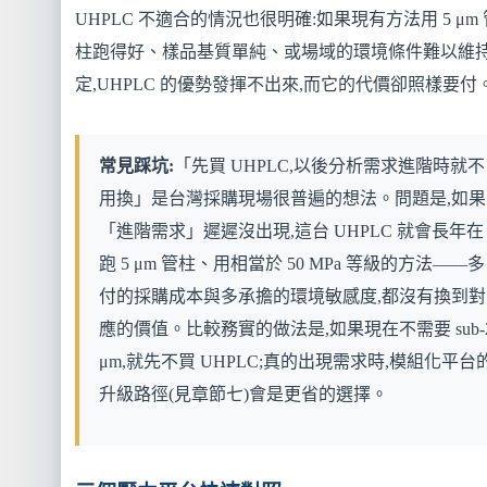
UHPLC 不適合的情況也很明確:如果現有方法用 5 μm 
柱跑得好、樣品基質單純、或場域的環境條件難以維
定,UHPLC 的優勢發揮不出來,而它的代價卻照樣要付
常見踩坑:
「先買 UHPLC,以後分析需求進階時就不
用換」是台灣採購現場很普遍的想法。問題是,如果
「進階需求」遲遲沒出現,這台 UHPLC 就會長年在
跑 5 μm 管柱、用相當於 50 MPa 等級的方法——多
付的採購成本與多承擔的環境敏感度,都沒有換到對
應的價值。比較務實的做法是,如果現在不需要 sub-
μm,就先不買 UHPLC;真的出現需求時,模組化平台
升級路徑(見章節七)會是更省的選擇。