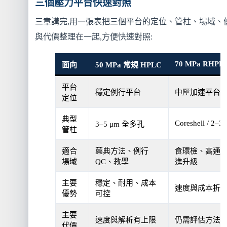
三個壓力平台快速對照
三章講完,用一張表把三個平台的定位、管柱、場域、
與代價整理在一起,方便快速對照:
70 MPa RHPL
面向
50 MPa 常規 HPLC
平台
穩定例行平台
中壓加速平台
定位
典型
Coreshell / 2–3
3–5 μm 全多孔
管柱
適合
藥典方法、例行
食環檢、高通
場域
QC、教學
進升級
主要
穩定、耐用、成本
速度與成本折
優勢
可控
主要
速度與解析有上限
仍需評估方法
代價