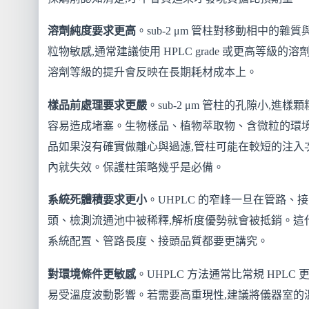
溶劑純度要求更高
。sub-2 μm 管柱對移動相中的雜質
粒物敏感,通常建議使用 HPLC grade 或更高等級的溶
溶劑等級的提升會反映在長期耗材成本上。
樣品前處理要求更嚴
。sub-2 μm 管柱的孔隙小,進樣
容易造成堵塞。生物樣品、植物萃取物、含微粒的環
品如果沒有確實做離心與過濾,管柱可能在較短的注入
內就失效。保護柱策略幾乎是必備。
系統死體積要求更小
。UHPLC 的窄峰一旦在管路、接
頭、檢測流通池中被稀釋,解析度優勢就會被抵銷。這
系統配置、管路長度、接頭品質都要更講究。
對環境條件更敏感
。UHPLC 方法通常比常規 HPLC 
易受溫度波動影響。若需要高重現性,建議將儀器室的