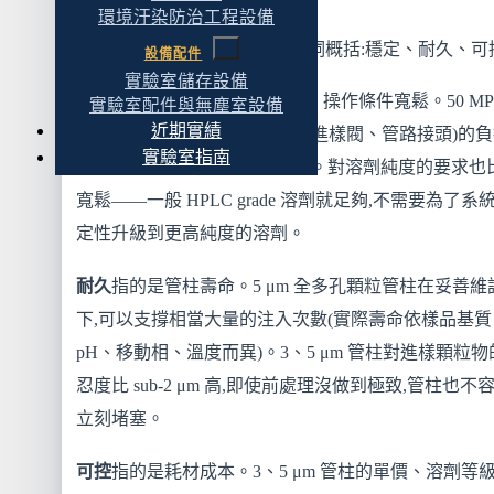
50 MPa 平台的定位
環境汙染防治工程設備
常規 HPLC 的特性可以用三個詞概括:穩定、耐久、可
設備配件
實驗室儲存設備
穩定
指的是這個平台技術成熟、操作條件寬鬆。50 MPa
實驗室配件與無塵室設備
近期實績
背壓對系統元件(幫浦密封件、進樣閥、管路接頭)的負
實驗室指南
較小,長期運轉的故障率相對低。對溶劑純度的要求也
寬鬆——一般 HPLC grade 溶劑就足夠,不需要為了系
定性升級到更高純度的溶劑。
耐久
指的是管柱壽命。5 μm 全多孔顆粒管柱在妥善維
下,可以支撐相當大量的注入次數(實際壽命依樣品基質
pH、移動相、溫度而異)。3、5 μm 管柱對進樣顆粒物
忍度比 sub-2 μm 高,即使前處理沒做到極致,管柱也不
立刻堵塞。
可控
指的是耗材成本。3、5 μm 管柱的單價、溶劑等