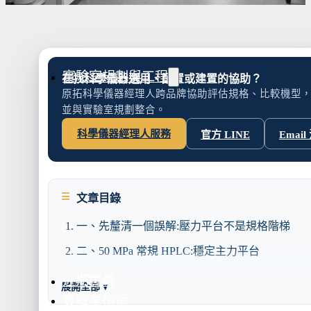
水氣捕捉器 | 浸入式冷卻器
液態氮相關設備
實驗室規劃與工程
在找科學儀器選用、配置或建置的協助？
原拓科學儀器經理人跨品牌協助評估規格、比較機型
並與實驗室規劃整合。
科學儀器經理人服務
官方 LINE
Email
實驗室建置服務
實驗室周邊工程
實驗桌規劃設計與訂製
地板鋪設工程
文章目錄
天花板工程
隔間工程
一、先釐清一個誤解:壓力平台不是規格階梯
環境汙染防治工
二、50 MPa 常規 HPLC:穩定主力平台
50 MPa 平台的定位
近期實績
展開全部 ▾
實驗室指南
50 MPa 平台適合什麼