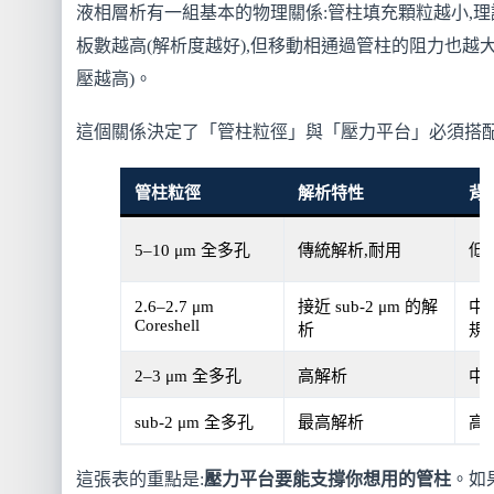
液相層析有一組基本的物理關係:管柱填充顆粒越小,理
板數越高(解析度越好),但移動相通過管柱的阻力也越大
壓越高)。
這個關係決定了「管柱粒徑」與「壓力平台」必須搭配
管柱粒徑
解析特性
背
5–10 μm 全多孔
傳統解析,耐用
低
2.6–2.7 μm
接近 sub-2 μm 的解
中
Coreshell
析
規)
2–3 μm 全多孔
高解析
中
sub-2 μm 全多孔
最高解析
高
這張表的重點是:
壓力平台要能支撐你想用的管柱
。如