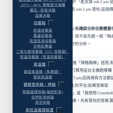
壓力決定的。UHPLC 的價值在於「能支撐 sub-2 μm 
-20°C~ -40°C 實驗室冷凍櫃
Q8:RHPLC 可以繼續跑原本的 5 μm 方法嗎?
高背壓管柱」,如果你並不打算用 sub-2 μm 管柱,這個
藥品 / 疫苗冰箱
相關產品
血庫冰箱
就用不到。
培養箱
相關服務
所以正確的思考順序是反過來的:
先確認分析任務需要
低溫培養箱
延伸閱讀
震盪培養箱
管柱,再回推需要哪個壓力平台
。而不是先選一個「夠
恆溫恆濕培養箱
的壓力平台,期待它自動帶來更好的分析。
生物反應器
二氧化碳培養箱（CO₂ 培養箱）
恆溫培養箱（常溫培養箱）
實務觀察:
判斷自己是不是掉進「規格階梯」迷思,
高溫爐
個簡單的檢查問題——「我打算用這台主機跑哪種
箱型高溫爐（馬弗爐）
管狀高溫爐
粒徑的管柱?」如果答案是「5 μm,因為現有方法都
實驗室烘箱｜烤箱
樣」,那就不需要 70 MPa 以上的平台;如果答案是
熱風循環烘箱(強制對流)
「我想用 sub-2 μm 提升解析」或「我想用 Coreshell
自然對流烘箱
加快通量」,那才需要往上考慮。先有管柱的答案,
真空烘箱
力平台的答案才會浮現。
高低溫循環裝置