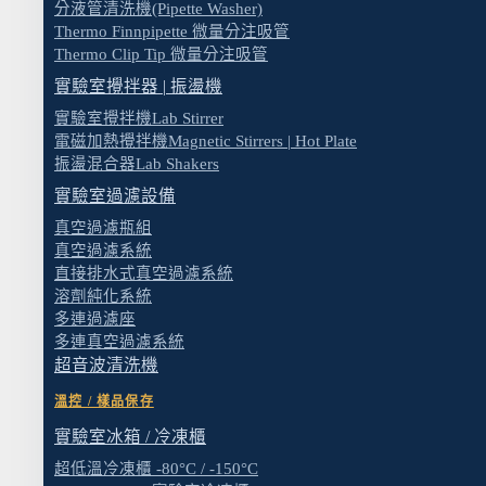
分液管清洗機(Pipette Washer)
Thermo Finnpipette 微量分注吸管
Thermo Clip Tip 微量分注吸管
實驗室攪拌器 | 振盪機
實驗室攪拌機Lab Stirrer
電磁加熱攪拌機Magnetic Stirrers | Hot Plate
振盪混合器Lab Shakers
實驗室過濾設備
真空過濾瓶組
真空過濾系統
直接排水式真空過濾系統
溶劑純化系統
分析型層析的目的是「看清楚樣品裡有什麼
多連過濾座
出是純化的物質。目的不同，選購重點也不
多連真空過濾系統
超音波清洗機
要選對製備系統，得先把「製備」這件事的本質
溫控 / 樣品保存
分析型層析的工作，是「告訴你樣品裡有什麼」
實驗室冰箱 / 冷凍櫃
個峰代表一個成分，峰的位置告訴你它是什麼、
超低溫冷凍櫃 -80°C / -150°C