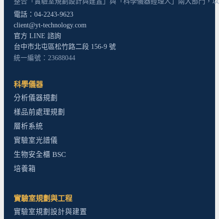
整合「實驗室規劃設計與建置」與「科學儀器經理人」兩大部門，以超
電話：04-2243-9623
client@yt-technology.com
官方 LINE 諮詢
台中市北屯區松竹路二段 156-9 號
統一編號：23688044
科學儀器
分析儀器規劃
樣品前處理規劃
層析系統
實驗室光譜儀
生物安全櫃 BSC
培養箱
實驗室規劃與工程
實驗室規劃設計與建置