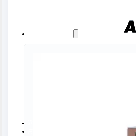
水氣捕捉器 | 浸入式冷卻器
液態氮相關設備
實驗室規劃與工程
實驗室建置服務
實驗室周邊工程
實驗桌規劃設計與訂製
地板鋪設工程
天花板工程
隔間工程
環境汙染防治工
近期實績
實驗室指南