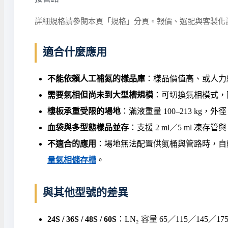
詳細規格請參閱本頁「規格」分頁。報價、選配與客製化
適合什麼應用
不能依賴人工補氮的樣品庫
：樣品價值高、或人力
需要氣相但尚未到大型槽規模
：可切換氣相模式，
樓板承重受限的場地
：滿液重量 100–213 kg，
血袋與多型態樣品並存
：支援 2 ml／5 ml 凍存管與
不適合的應用
：場地無法配置供氮桶與管路時，自
量氣相儲存槽
。
與其他型號的差異
24S / 36S / 48S / 60S
：LN₂ 容量 65／115／145／