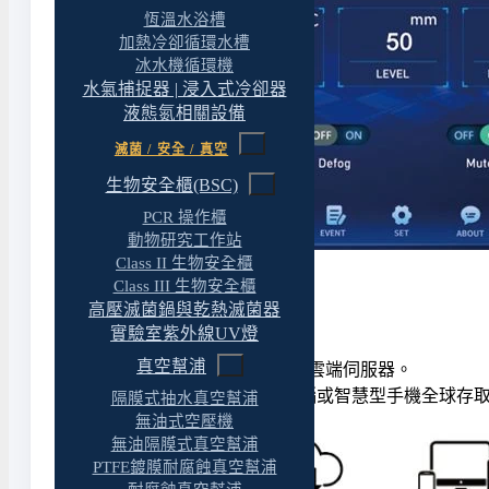
恆溫水浴槽
加熱冷卻循環水槽
冰水機循環機
水氣捕捉器 | 浸入式冷卻器
液態氮相關設備
滅菌 / 安全 / 真空
生物安全櫃(BSC)
PCR 操作櫃
動物研究工作站
Class II 生物安全櫃
Class III 生物安全櫃
連線（選配）
高壓滅菌鍋與乾熱滅菌器
實驗室紫外線UV燈
真空幫浦
Wi-Fi 連線可將資料傳輸至雲端伺服器。
可透過個人電腦、平板電腦或智慧型手機全球存
隔膜式抽水真空幫浦
無油式空壓機
無油隔膜式真空幫浦
PTFE鍍膜耐腐蝕真空幫浦