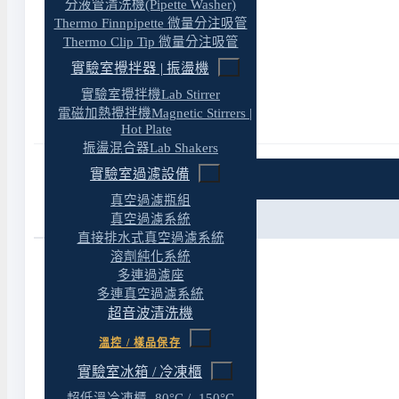
分液管清洗機(Pipette Washer)
Thermo Finnpipette 微量分注吸管
Thermo Clip Tip 微量分注吸管
實驗室攪拌器 | 振盪機
實驗室攪拌機Lab Stirrer
電磁加熱攪拌機Magnetic Stirrers |
Hot Plate
振盪混合器Lab Shakers
實驗室過濾設備
特色
真空過濾瓶組
真空過濾系統
規格
直接排水式真空過濾系統
溶劑純化系統
多連過濾座
多連真空過濾系統
產品特色
超音波清洗機
溫控 / 樣品保存
溫度與液位監測及警報。
實驗室冰箱 / 冷凍櫃
溫度與液位數據儲存。
超低溫冷凍櫃 -80°C / -150°C