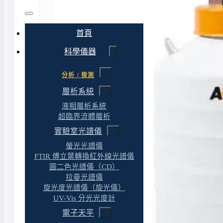
首頁
科學儀器
分析 / 檢測
層析系統
液相層析系統
超臨界流體層析
實驗室光譜儀
螢光光譜儀
FTIR 傅立葉轉換紅外線光譜儀
圓二色光譜儀（CD）
拉曼光譜儀
旋光度光譜儀（旋光儀）
UV-Vis 分光光度計
電子天平