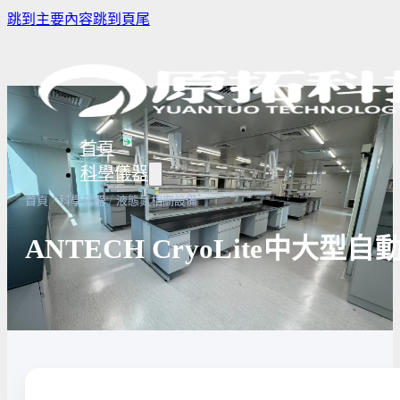
跳到主要內容
跳到頁尾
首頁
科學儀器
/
/
首頁
科學儀器
液態氮相關設備
ANTECH CryoLite中大
樣品濃縮/乾燥前處理設備
實驗室冰箱 / 冷凍櫃
生物安全櫃
譜儀
微量分注吸管pipette
培養箱
高壓滅菌
實驗室攪拌器 | 振盪機
高溫爐
實驗室紫
設備
實驗室過濾設備
實驗室烘箱｜烤箱
真空幫浦
超音波清洗機
高低溫循環裝置