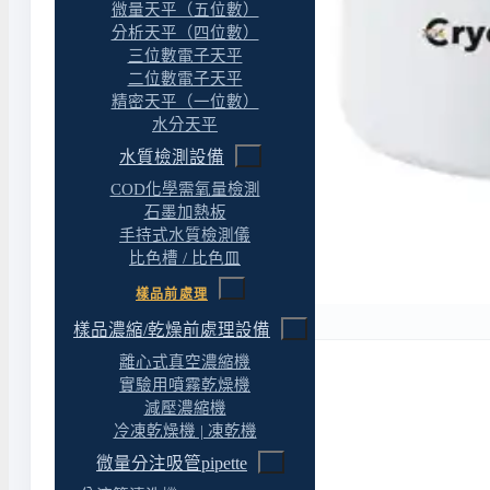
微量天平（五位數）
分析天平（四位數）
三位數電子天平
二位數電子天平
精密天平（一位數）
水分天平
水質檢測設備
COD化學需氧量檢測
石墨加熱板
手持式水質檢測儀
比色槽 / 比色皿
樣品前處理
樣品濃縮/乾燥前處理設備
離心式真空濃縮機
實驗用噴霧乾燥機
減壓濃縮機
冷凍乾燥機 | 凍乾機
微量分注吸管pipette