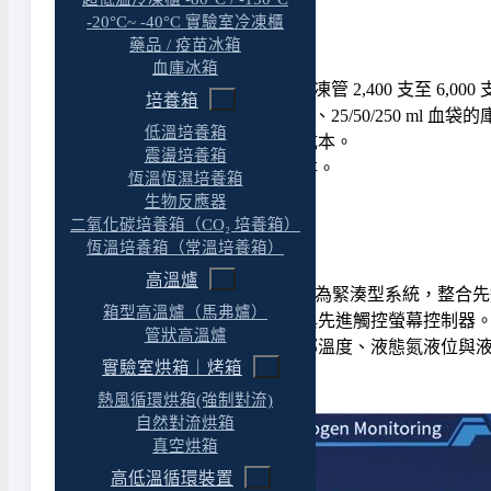
全自動填充。
-20°C~ -40°C 實驗室冷凍櫃
體積小巧，佔用空間少。
藥品 / 疫苗冰箱
重量輕，無樓板承重問題。
血庫冰箱
符合介質儲存量需求：2ml 凍管 2,400 支至 6,000
培養箱
適用於 2ml 凍管、5ml 凍管、25/50/250 ml 血
低溫培養箱
降低液態氮消耗量與使用成本。
震盪培養箱
可彈性選擇氣相或液相儲存。
恆溫恆濕培養箱
生物反應器
先進控制系統
二氧化碳培養箱（CO₂ 培養箱）
恆溫培養箱（常溫培養箱）
高溫爐
CryoLite 系列超低溫冷凍櫃為緊湊型系統，
箱型高溫爐（馬弗爐）
結合鋁製杜瓦瓶的高效率與先進觸控螢幕控制器
管狀高溫爐
首頁可顯示頂部溫度、底部溫度、液態氮液位與
實驗室烘箱｜烤箱
熱風循環烘箱(強制對流)
自然對流烘箱
真空烘箱
高低溫循環裝置