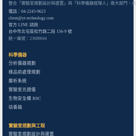
整合「實驗室規劃設計與建置」與「科學儀器經理人」兩大部門，以超
電話：04-2243-9623
client@yt-technology.com
官方 LINE 諮詢
台中市北屯區松竹路二段 156-9 號
統一編號：23688044
科學儀器
分析儀器規劃
樣品前處理規劃
層析系統
實驗室光譜儀
生物安全櫃 BSC
培養箱
實驗室規劃與工程
實驗室規劃設計與建置