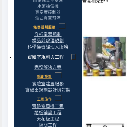
耐腐蝕真空幫浦
鋼罐：
奶粉、蛋白粉、有機營養補充粉。
水流抽氣機
玻璃瓶：
葡萄酒。
真空度控制器
油式真空幫浦
Cases:
儀器規劃服務
分析儀器規劃
樣品前處理規劃
科學儀器經理人服務
實驗室規劃與工程
完整解決方案
規劃設計
實驗室建置服務
實驗桌規劃設計與訂製
尺寸：
工程施作
實驗室周邊工程
地板鋪設工程
天花板工程
隔間工程