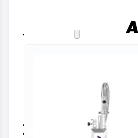
水氣捕捉器 | 浸入式冷卻器
液態氮相關設備
實驗室規劃與工程
實驗室建置服務
實驗室周邊工程
實驗桌規劃設計與訂製
地板鋪設工程
天花板工程
隔間工程
環境汙染防治工
近期實績
實驗室指南