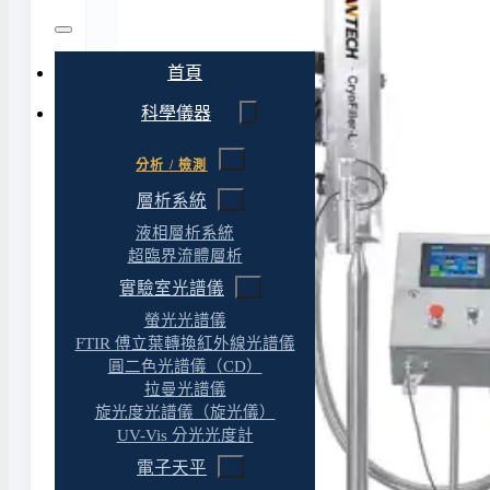
首頁
科學儀器
分析 / 檢測
層析系統
液相層析系統
超臨界流體層析
實驗室光譜儀
螢光光譜儀
FTIR 傅立葉轉換紅外線光譜儀
圓二色光譜儀（CD）
拉曼光譜儀
旋光度光譜儀（旋光儀）
UV-Vis 分光光度計
電子天平