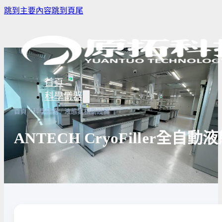
跳到主要內容
跳到頁尾
首頁
科學儀器
/
/
首頁
科學儀器
液態氮相關設備
ANTECH CryoFiller全自
樣品濃縮/乾燥前處理設備
實驗室冰箱 / 冷凍櫃
生物安全櫃
譜儀
微量分注吸管pipette
培養箱
高壓滅菌
實驗室攪拌器 | 振盪機
高溫爐
實驗室紫
設備
實驗室過濾設備
實驗室烘箱｜烤箱
真空幫浦
超音波清洗機
高低溫循環裝置