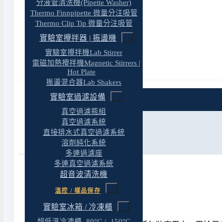
分液管清洗機(Pipette Washer)
Thermo Finnpipette 微量分注吸管
Thermo Clip Tip 微量分注吸管
實驗室攪拌器 | 振盪機
實驗室攪拌機Lab Stirrer
電磁加熱攪拌機Magnetic Stirrers |
Hot Plate
振盪混合器Lab Shakers
實驗室過濾設備
特色
真空過濾瓶組
真空過濾系統
規格
直接排水式真空過濾系統
溶劑純化系統
參考資料
多連過濾座
多連真空過濾系統
超音波清洗機
溫控 / 樣品保存
產品特色
實驗室冰箱 / 冷凍櫃
超低溫冷凍櫃 -80°C / -150°C