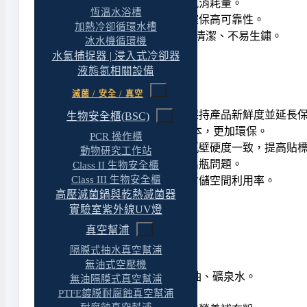
真空絕緣設計，降低液態氮消耗量。
恆溫水浴槽
採用進口高品質電磁閥，確保高可靠性。
加熱冷卻循環水槽
SUS304 不鏽鋼機身，易於清潔、不易生鏽。
冰水機循環機
水氣捕捉器 | 浸入式冷卻器
液態氮相關設備
優點（產品效益）
滅菌 / 安全 / 真空
惰性包裝（低氧濃度）可保持產品新鮮度並延長
生物安全櫃(BSC)
降低 PET 瓶克重，減少成本，更加環保。
PCR 操作櫃
維持輕量瓶原始形狀，使瓶壁硬度一致，提高貼
動物研究工作站
建立適當瓶內壓力，解決扁瓶問題。
Class II 生物安全櫃
Class III 生物安全櫃
提升產品堆疊能力，提高倉儲空間利用率。
高壓滅菌鍋與乾熱滅菌器
維持有機產品的高品質。
實驗室紫外線UV燈
真空幫浦
應用
隔膜式抽水真空幫浦
無油式空壓機
PET 瓶：
軟性飲料、食用油、礦泉水。
無油隔膜式真空幫浦
鋁罐：
軟性飲料。
PTFE鍍膜耐腐蝕真空幫浦