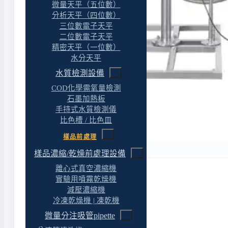
微量天平（五位數）
分析天平（四位數）
三位數電子天平
二位數電子天平
精密天平（一位數）
水分天平
水質檢測設備
COD化學需氧量檢測
石墨加熱板
手持式水質檢測儀
比色槽 / 比色皿
樣品前處理
樣品濃縮/乾燥前處理設備
離心式真空濃縮機
實驗用噴霧乾燥機
減壓濃縮機
冷凍乾燥機 | 凍乾機
微量分注吸管pipette