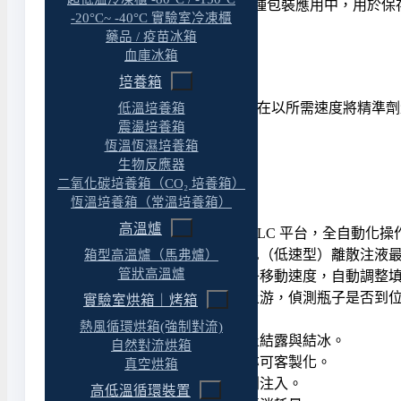
液態氮填充系統已廣泛應用於各種包裝應用中，用於保存
-20°C~ -40°C 實驗室冷凍櫃
藥品 / 疫苗冰箱
運作方式
血庫冰箱
培養箱
CryoFiller 自動液態氮填充系統旨在以所需速度
低溫培養箱
震盪培養箱
建立適當壓力。
恆溫恆濕培養箱
生物反應器
優點
二氧化碳培養箱（CO₂ 培養箱）
恆溫培養箱（常溫培養箱）
高溫爐
西門子觸控螢幕控制器與 PLC 平台，全自動化操
填充速度可調：CryoFiller-L（低速型）離散注液最高 
箱型高溫爐（馬弗爐）
管狀高溫爐
速度感測器可即時偵測瓶子移動速度，自動調整
產品感測器安裝於充填機上游，偵測瓶子是否到
實驗室烘箱｜烤箱
劑量重量精準度達 ±5%。
熱風循環烘箱(強制對流)
噴嘴具電加熱功能，可防止結露與結冰。
自然對流烘箱
提供多種標準噴嘴尺寸，亦可客製化。
真空烘箱
氣液分離器確保液態氮順利注入。
高低溫循環裝置