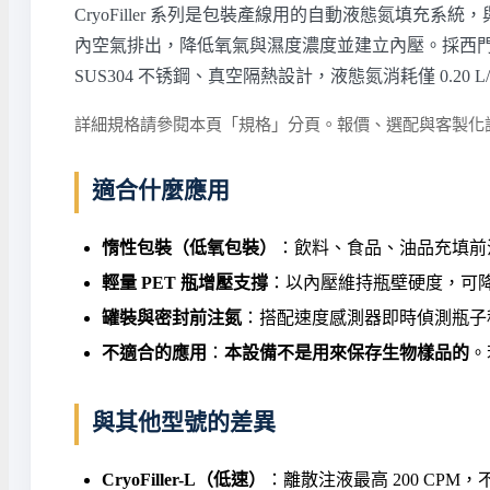
CryoFiller 系列是包裝產線用的自動液態氮填
內空氣排出，降低氧氣與濕度濃度並建立內壓。採西門子觸控螢幕與
SUS304 不锈鋼、真空隔熱設計，液態氮消耗僅 0.20 L
詳細規格請參閱本頁「規格」分頁。報價、選配與客製化
適合什麼應用
惰性包裝（低氧包裝）
：飲料、食品、油品充填前
輕量 PET 瓶增壓支撐
：以內壓維持瓶壁硬度，可降
罐裝與密封前注氮
：搭配速度感測器即時偵測瓶子
不適合的應用
：
本設備不是用來保存生物樣品的
。
與其他型號的差異
CryoFiller-L（低速）
：離散注液最高 200 CPM