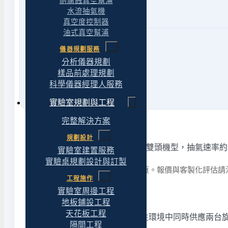
耐腐蝕真空幫浦
Client@yt-technology.com
水流抽氣機
yuantuotech1@gmail.com
真空度控制器
油式真空幫浦
網路
儀器規劃服務
官方LINE
@469mcfzt
分析儀器規劃
Facebook 專頁
請點此
樣品前處理規劃
科學儀器經理人服務
實驗室規劃與工程
完整解決方案
規劃設計
Chemker 411 是 Chemker 系列的雙頭機型
實驗室建置服務
實驗桌規劃設計與訂製
詳細規格請參閱本頁「規格」分頁。報價與客製化評估請
工程施作
實驗室周邊工程
適合什麼應用
地板鋪設工程
天花板工程
多台設備同時供氣
——在腐蝕性環境中同時供應兩台
隔間工程