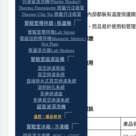
分液管清洗機(Pipette Washer)
自帶過熱保護裝置
Thermo Finnpipette 微量分注吸管
Thermo Clip Tip 微量分注吸管
每台Chemker 411耐腐蝕真空幫浦內部都裝有溫
實驗室攪拌器 | 振盪機
Chemker 411不僅具有超強耐用性，而且易於使用
實驗室攪拌機Lab Stirrer
電磁加熱攪拌機Magnetic Stirrers |
耐腐蝕真空幫浦 / 真空泵
: 國際認證
Hot Plate
振盪混合器Lab Shakers
◆ 歐盟 CE 安全認證
實驗室過濾設備
耐腐蝕真空幫浦 / 真空泵 : 產品應用
真空過濾瓶組
真空過濾系統
◆ 溶劑純化
直接排水式真空過濾系統
◆ 旋轉濃縮
溶劑純化系統
◆ 凝膠乾燥
多連過濾座
◆ 實驗室真空過濾
多連真空過濾系統
超音波清洗機
耐腐蝕真空幫浦 / 真空泵 : 訂購資訊
溫控 / 樣品保存
產品料號
產品
實驗室冰箱 / 冷凍櫃
超低溫冷凍櫃 -80°C / -150°C