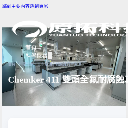
跳到主要內容
跳到頁尾
首頁
科學儀器
/
/
/
首頁
科學儀器
真空幫浦
耐腐蝕真空幫浦
Chemker 411 雙頭全氟耐腐
樣品濃縮/乾燥前處理設備
實驗室冰箱 / 冷凍櫃
生物安全櫃
譜儀
微量分注吸管pipette
培養箱
高壓滅菌
實驗室攪拌器 | 振盪機
高溫爐
實驗室紫
設備
實驗室過濾設備
實驗室烘箱｜烤箱
真空幫浦
超音波清洗機
高低溫循環裝置