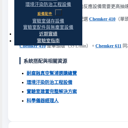
環境汙染防治工程設備
大容積腐蝕性製程
——較大型的反應設備需要更高抽
設備配件
不適合的應用
——單台設備搭配選
Chemker 410
（單頭
實驗室儲存設備
實驗室配件與無塵室設備
近期實績
同系列相鄰型號
實驗室指南
Chemker 410
是單頭版（35 L/min）。
Chemker 611
同
系統搭配與相關資源
耐腐蝕真空幫浦選購總覽
環境汙染防治工程設備
實驗室建置完整解決方案
科學儀器經理人