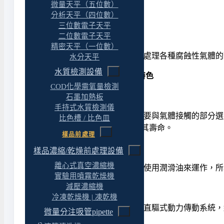
微量天平（五位數）
分析天平（四位數）
產品特色
三位數電子天平
二位數電子天平
精密天平（一位數）
Chemker 411耐腐蝕真空幫浦是您處理各種腐蝕
水分天平
水質檢測設備
耐腐蝕真空幫浦 / 真空泵 : 產品特色
COD化學需氧量檢測
Chemker 411: 高度抵抗腐蝕
石墨加熱板
手持式水質檢測儀
Chemker 411耐腐蝕真空幫浦在需要與氣體接觸
比色槽 / 比色皿
關與外殼也進行防蝕處理以增強其壽命。
樣品前處理
無汙染且免保養
樣品濃縮/乾燥前處理設備
離心式真空濃縮機
Chemker 411耐腐蝕真空幫浦不需使用潤滑油來
實驗用噴霧乾燥機
減壓濃縮機
安靜並低振動
冷凍乾燥機 | 凍乾機
Chemker 411耐腐蝕真空幫浦採用直驅式動力傳
微量分注吸管pipette