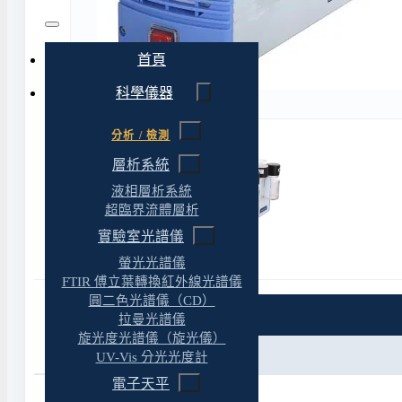
首頁
科學儀器
分析 / 檢測
層析系統
液相層析系統
超臨界流體層析
實驗室光譜儀
螢光光譜儀
FTIR 傅立葉轉換紅外線光譜儀
圓二色光譜儀（CD）
特色
拉曼光譜儀
旋光度光譜儀（旋光儀）
規格
UV-Vis 分光光度計
電子天平