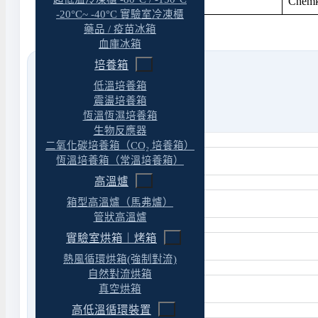
◆ 169411-11(22)
Chem
-20°C~ -40°C 實驗室冷凍櫃
藥品 / 疫苗冰箱
血庫冰箱
培養箱
低溫培養箱
震盪培養箱
恆溫恆濕培養箱
生物反應器
二氧化碳培養箱（CO₂ 培養箱）
恆溫培養箱（常溫培養箱）
高溫爐
箱型高溫爐（馬弗爐）
管狀高溫爐
實驗室烘箱｜烤箱
熱風循環烘箱(強制對流)
自然對流烘箱
真空烘箱
高低溫循環裝置