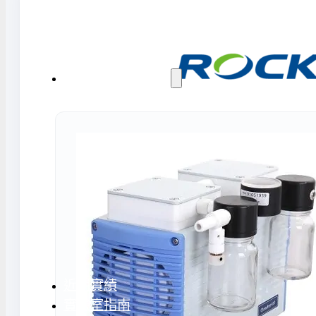
水氣捕捉器 | 浸入式冷卻器
液態氮相關設備
實驗室規劃與工程
實驗室建置服務
實驗室周邊工程
實驗桌規劃設計與訂製
地板鋪設工程
天花板工程
隔間工程
環境汙染防治工
近期實績
實驗室指南