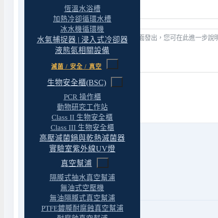
恆溫水浴槽
加熱冷卻循環水槽
冰水機循環機
水氣捕捉器 | 浸入式冷卻器
液態氮相關設備
滅菌 / 安全 / 真空
生物安全櫃(BSC)
送出表單
PCR 操作櫃
動物研究工作站
Class II 生物安全櫃
Class III 生物安全櫃
高壓滅菌鍋與乾熱滅菌器
實驗室紫外線UV燈
真空幫浦
Phone
市話
04 22439623
隔膜式抽水真空幫浦
無油式空壓機
傳真 04 22430827
無油隔膜式真空幫浦
PTFE鍍膜耐腐蝕真空幫浦
Mail