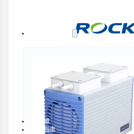
水氣捕捉器 | 浸入式冷卻器
液態氮相關設備
實驗室規劃與工程
實驗室建置服務
實驗室周邊工程
實驗桌規劃設計與訂製
地板鋪設工程
天花板工程
隔間工程
環境汙染防治工
近期實績
實驗室指南