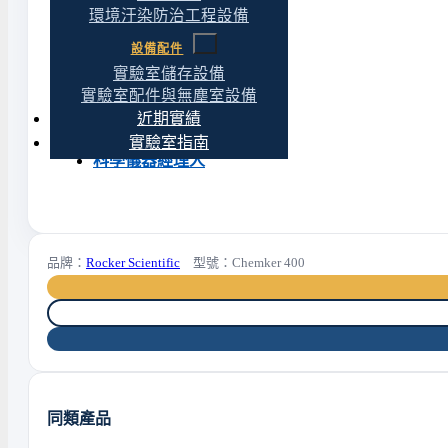
環境汙染防治工程設備
耐腐蝕真空幫浦選購總覽
設備配件
減壓濃縮機
— 旋蒸搭配
實驗室儲存設備
實驗室配件與無塵室設備
環境汙染防治工程設備
近期實績
實驗室建置完整解決方案
實驗室指南
科學儀器經理人
品牌：
Rocker Scientific
型號：Chemker 400
同類產品