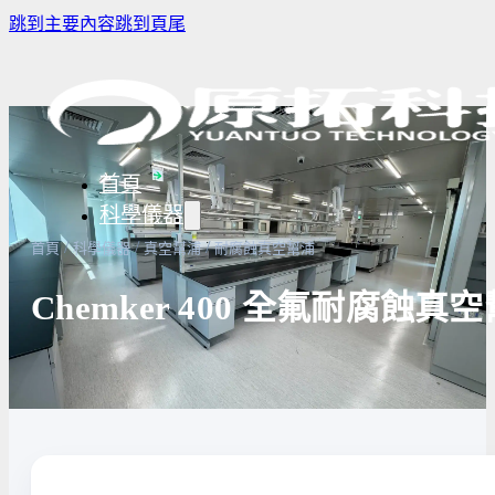
跳到主要內容
跳到頁尾
首頁
科學儀器
/
/
/
首頁
科學儀器
真空幫浦
耐腐蝕真空幫浦
Chemker 400 全氟耐腐蝕真
樣品濃縮/乾燥前處理設備
實驗室冰箱 / 冷凍櫃
生物安全櫃
譜儀
微量分注吸管pipette
培養箱
高壓滅菌
實驗室攪拌器 | 振盪機
高溫爐
實驗室紫
設備
實驗室過濾設備
實驗室烘箱｜烤箱
真空幫浦
超音波清洗機
高低溫循環裝置