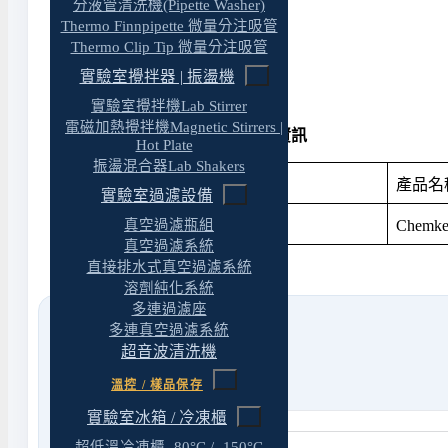
分液管清洗機(Pipette Washer)
◆ 溶劑純化
Thermo Finnpipette 微量分注吸管
Thermo Clip Tip 微量分注吸管
◆ 固相萃取
◆ 凝膠電泳
實驗室攪拌器 | 振盪機
◆ 實驗室真空過濾
實驗室攪拌機Lab Stirrer
電磁加熱攪拌機Magnetic Stirrers |
耐腐蝕真空幫浦 / 真空泵 : 訂購資訊
Hot Plate
振盪混合器Lab Shakers
產品料號
產品名
實驗室過濾設備
真空過濾瓶組
◆ 169400-11(22)
Chemk
真空過濾系統
直接排水式真空過濾系統
溶劑純化系統
多連過濾座
多連真空過濾系統
超音波清洗機
溫控 / 樣品保存
實驗室冰箱 / 冷凍櫃
超低溫冷凍櫃 -80°C / -150°C