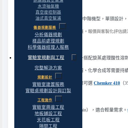
耐腐蝕真空幫浦
水流抽氣機
真空度控制器
油式真空幫浦
Chemker 400 是 Chemker 系列的中階機型，
儀器規劃服務
詳細規格請參閱本頁「規格」分頁。報價與客製化評估請
分析儀器規劃
樣品前處理規劃
適合什麼應用
科學儀器經理人服務
實驗室規劃與工程
旋蒸搭配腐蝕性溶劑
——一對一搭配旋蒸處理酸性溶
完整解決方案
中型腐蝕性製程抽氣
——酸蒸餾、化學合成等需要持
規劃設計
不適合的應用
——需要更高抽速可選
Chemker 410
（3
實驗室建置服務
實驗桌規劃設計與訂製
同系列相鄰型號
工程施作
實驗室周邊工程
Chemker 300
抽速較低（22 L/min），適合輕量需求。
地板鋪設工程
天花板工程
系統搭配與相關資源
隔間工程