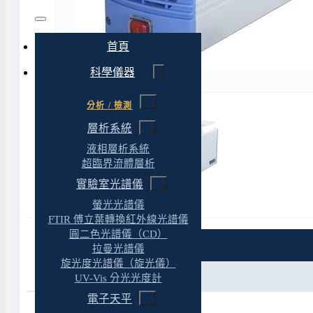
首頁
科學儀器
分析 / 檢測
層析系統
液相層析系統
超臨界流體層析
實驗室光譜儀
螢光光譜儀
FTIR 傅立葉轉換紅外線光譜儀
圓二色光譜儀（CD）
特色
拉曼光譜儀
旋光度光譜儀（旋光儀）
規格
UV-Vis 分光光度計
電子天平