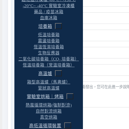
-20°C~ -40°C 實驗室冷凍櫃
藥品 / 疫苗冰箱
血庫冰箱
培養箱
低溫培養箱
震盪培養箱
恆溫恆濕培養箱
生物反應器
二氧化碳培養箱（CO₂ 培養箱）
恆溫培養箱（常溫培養箱）
高溫爐
箱型高溫爐（馬弗爐）
管狀高溫爐
實驗室烘箱｜烤箱
熱風循環烘箱(強制對流)
自然對流烘箱
真空烘箱
送出表單
高低溫循環裝置