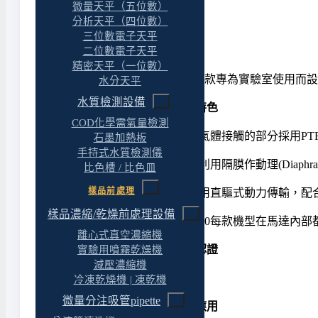
微量天平（五位數）
分析天平（四位數）
產品特色
三位數電子天平
二位數電子天平
精密天平（一位數）
Chemker 400耐腐蝕真空幫浦是一款專為實驗室
水分天平
水質檢測設備
耐腐蝕真空幫浦 / 真空泵
: 產品特色
COD化學需氧量檢測
◆ 高度耐腐蝕 Chemker 400在與氣體接觸的
石墨加熱板
手持式水質檢測儀
◆ 無汙染與免保養 Chemker 400利用隔膜作動理(
比色槽 / 比色皿
樣品前處理
◆ 安靜且低振動 Chemker 400采用直驅式動力
樣品濃縮/乾燥前處理設備
◆ 內建過熱保護裝置 Chemker 400每款機型在
離心式真空濃縮機
耐腐蝕真空幫浦 / 真空泵 : 國際認證
實驗用噴霧乾燥機
減壓濃縮機
◆ 歐盟 CE 安全認證
冷凍乾燥機 | 凍乾機
微量分注吸管pipette
耐腐蝕真空幫浦 / 真空泵 : 產品應用