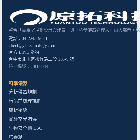
整合「實驗室規劃設計與建置」與「科學儀器經理人」兩大部門，以超
電話：04-2243-9623
client@yt-technology.com
官方 LINE 諮詢
台中市北屯區松竹路二段 156-9 號
統一編號：23688044
科學儀器
分析儀器規劃
樣品前處理規劃
層析系統
實驗室光譜儀
生物安全櫃 BSC
培養箱