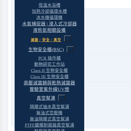
恆溫水浴槽
加熱冷卻循環水槽
冰水機循環機
水氣捕捉器 | 浸入式冷卻器
液態氮相關設備
Phone
滅菌 / 安全 / 真空
市話
04 22439623
傳真 04 22430827
生物安全櫃(BSC)
PCR 操作櫃
Mail
動物研究工作站
Client@yt-technology.com
Class II 生物安全櫃
yuantuotech1@gmail.com
Class III 生物安全櫃
高壓滅菌鍋與乾熱滅菌器
實驗室紫外線UV燈
網路
官方LINE
@469mcfzt
真空幫浦
Facebook 專頁
請點此
隔膜式抽水真空幫浦
無油式空壓機
無油隔膜式真空幫浦
PTFE鍍膜耐腐蝕真空幫浦