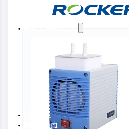
氣捕捉器 | 浸入式冷卻器
態氮相關設備
實驗室規劃與工程
務
實驗室周邊工程
實驗室儲存設
計與訂製
地板鋪設工程
實驗室配件與
天花板工程
隔間工程
環境汙染防治工程設備
近期實績
實驗室指南