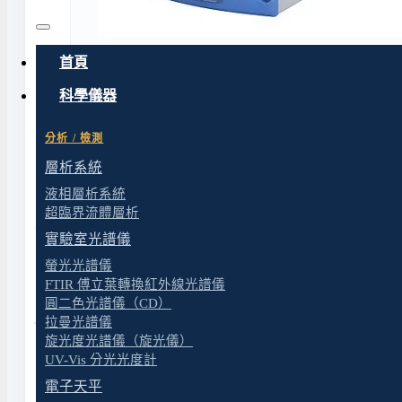
首頁
科學儀器
分析 / 檢測
層析系統
液相層析系統
超臨界流體層析
實驗室光譜儀
特色
螢光光譜儀
FTIR 傅立葉轉換紅外線光譜儀
圓二色光譜儀（CD）
規格
拉曼光譜儀
旋光度光譜儀（旋光儀）
UV-Vis 分光光度計
電子天平