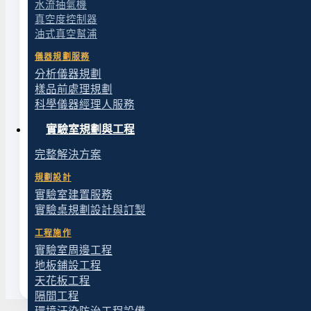
強酸蒸氣環境
——PTFE 鍍膜不夠用的場合，Chemke
水流抽氣機
真空度控制器
不適合的應用
——需要更高抽速可選
Chemker 400
（3
油式真空幫浦
溶劑選
標準無油隔膜式幫浦
即可。
儀器規劃服務
分析儀器規劃
同系列相鄰型號
樣品前處理規劃
科學儀器經理人服務
Chemker 400
抽速約 32 L/min，適合旋蒸等需要較
實驗室規劃與工程
系統搭配與相關資源
完整解決方案
規劃設計
耐腐蝕真空幫浦選購總覽
實驗室建置服務
環境汙染防治工程設備
— 排氣處理
實驗桌規劃設計與訂製
實驗室建置完整解決方案
工程施作
科學儀器經理人
實驗室周邊工程
地板鋪設工程
天花板工程
隔間工程