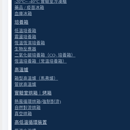
169300-11(22)
Chemker 300 耐腐蝕真空幫
-20°C~ -40°C 實驗室冷凍櫃
藥品 / 疫苗冰箱
血庫冰箱
培養箱
低溫培養箱
震盪培養箱
恆溫恆濕培養箱
生物反應器
二氧化碳培養箱（CO₂ 培養箱）
恆溫培養箱（常溫培養箱）
高溫爐
箱型高溫爐（馬弗爐）
管狀高溫爐
實驗室烘箱｜烤箱
熱風循環烘箱(強制對流)
自然對流烘箱
真空烘箱
高低溫循環裝置