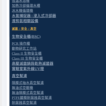
恆溫水浴槽
加熱冷卻循環水槽
冰水機循環機
水氣捕捉器 | 浸入式冷卻器
送出表單
液態氮相關設備
滅菌 / 安全 / 真空
生物安全櫃(BSC)
PCR 操作櫃
動物研究工作站
Class II 生物安全櫃
Chemker 300 是 Chemker 系列的入門機型，單頭
Class III 生物安全櫃
片、腔體），可承受濃鹽酸、硝酸、硫酸、氫氟酸等
高壓滅菌鍋與乾熱滅菌器
實驗室紫外線UV燈
詳細規格請參閱本頁「規格」分頁。報價與客製化評估請
真空幫浦
隔膜式抽水真空幫浦
適合什麼應用
無油式空壓機
無油隔膜式真空幫浦
小型腐蝕性抽氣
——酸消化後排氣、小型酸蒸餾等流
PTFE鍍膜耐腐蝕真空幫浦
耐腐蝕真空幫浦