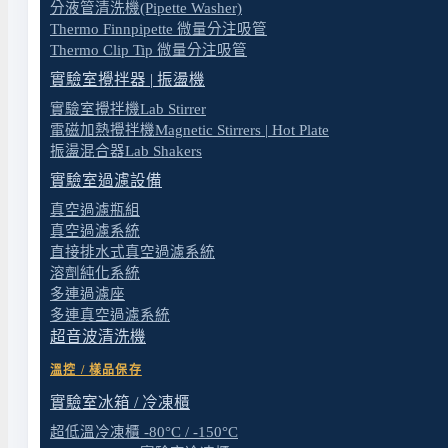
分液管清洗機(Pipette Washer)
◆ 自帶過熱保護裝置的 Chemker 300
Thermo Finnpipette 微量分注吸管
Thermo Clip Tip 微量分注吸管
每一種Chemker系列真空幫浦均配有內建過熱保護裝置，
實驗室攪拌器 | 振盪機
溫度冷卻後再自行啟動。.
實驗室攪拌機Lab Stirrer
電磁加熱攪拌機Magnetic Stirrers | Hot Plate
耐腐蝕真空幫浦 / 真空泵 : 國際認證
振盪混合器Lab Shakers
◆ 歐盟 CE 安全認證
實驗室過濾設備
真空過濾瓶組
耐腐蝕真空幫浦 / 真空泵 : 產品應用
真空過濾系統
◆ 溶劑純化
直接排水式真空過濾系統
溶劑純化系統
◆ 固相萃取
多連過濾座
◆ 凝膠電泳
多連真空過濾系統
◆ 實驗室真空過濾
超音波清洗機
耐腐蝕真空幫浦 / 真空泵 : 訂購資訊
溫控 / 樣品保存
實驗室冰箱 / 冷凍櫃
產品料號
產品名稱
超低溫冷凍櫃 -80°C / -150°C