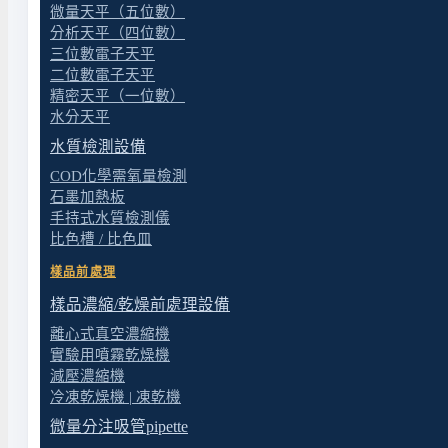
產品特色
微量天平（五位數）
分析天平（四位數）
三位數電子天平
Chemker 300 真空幫浦集超強耐腐性、免保養、
二位數電子天平
室和工業行業大量採用，其堅固耐用的性能更使得使用
精密天平（一位數）
水分天平
耐腐蝕真空幫浦 / 真空泵
: 產品特色
水質檢測設備
◆ 高度耐腐蝕的 Chemker 300
COD化學需氧量檢測
石墨加熱板
Chemker 系列真空幫浦，特別是我們的 Chemker
手持式水質檢測儀
氣體，Chemker 300都能順利抽吸而無需擔心被侵蝕。
比色槽 / 比色皿
◆ 免保養且無汙染的 Chemker 300
樣品前處理
樣品濃縮/乾燥前處理設備
Chemker 系列真空幫浦，Chemker 300為首
定期添油保養也無油霧汙染問題。
離心式真空濃縮機
實驗用噴霧乾燥機
◆ 安靜且低震動的 Chemker 300
減壓濃縮機
冷凍乾燥機 | 凍乾機
在許多真空幫浦中，Chemker 300以其安靜、低
微量分注吸管pipette
可維持在50dB以下。