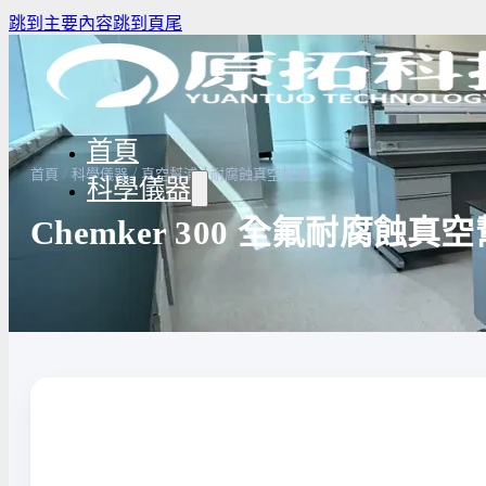
跳到主要內容
跳到頁尾
首頁
/
/
/
首頁
科學儀器
真空幫浦
耐腐蝕真空幫浦
科學儀器
Chemker 300 全氟耐腐蝕真
驗室冰箱 / 冷凍櫃
生物安全櫃(BSC)
養箱
高壓滅菌鍋與乾熱滅菌器
溫爐
實驗室紫外線UV燈
驗室烘箱｜烤箱
真空幫浦
低溫循環裝置