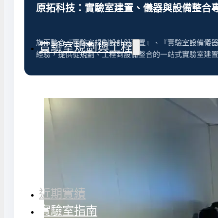
氣捕捉器 | 浸入式冷卻器
原拓科技：實驗室建置、儀器與設備整合
態氮相關設備
旗下整合『實驗室規劃設計與建置』、『實驗室設備儀器
實驗室規劃與工程
經驗，提供從規劃、工程到設備整合的一站式實驗室建
務
實驗室周邊工程
實驗室儲存設
計與訂製
地板鋪設工程
實驗室配件與
天花板工程
隔間工程
環境汙染防治工程設備
近期實績
實驗室指南