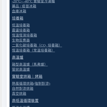
-20°C~ -40°C 實驗室冷凍櫃
藥品 / 疫苗冰箱
血庫冰箱
培養箱
低溫培養箱
震盪培養箱
恆溫恆濕培養箱
生物反應器
二氧化碳培養箱（CO₂ 培養箱）
恆溫培養箱（常溫培養箱）
高溫爐
箱型高溫爐（馬弗爐）
管狀高溫爐
實驗室烘箱｜烤箱
熱風循環烘箱(強制對流)
自然對流烘箱
真空烘箱
高低溫循環裝置