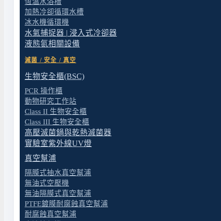
恆溫水浴槽
加熱冷卻循環水槽
冰水機循環機
水氣捕捉器 | 浸入式冷卻器
液態氮相關設備
滅菌 / 安全 / 真空
生物安全櫃(BSC)
PCR 操作櫃
動物研究工作站
Class II 生物安全櫃
Class III 生物安全櫃
高壓滅菌鍋與乾熱滅菌器
實驗室紫外線UV燈
真空幫浦
隔膜式抽水真空幫浦
無油式空壓機
無油隔膜式真空幫浦
PTFE鍍膜耐腐蝕真空幫浦
耐腐蝕真空幫浦