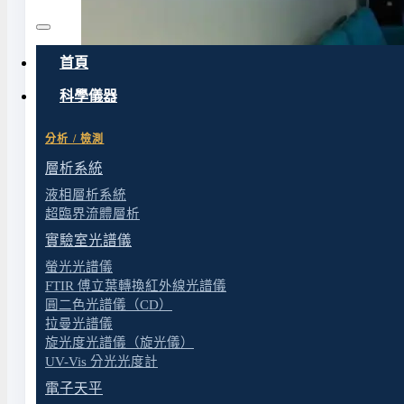
首頁
科學儀器
分析 / 檢測
層析系統
液相層析系統
超臨界流體層析
實驗室光譜儀
螢光光譜儀
FTIR 傅立葉轉換紅外線光譜儀
圓二色光譜儀（CD）
拉曼光譜儀
旋光度光譜儀（旋光儀）
UV-Vis 分光光度計
電子天平