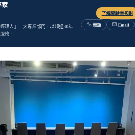
科學儀器經理人服務
專家
了解實驗室規劃
電話
Email
經理人』二大專業部門，以超過30年
置服務。
備
無塵室設備