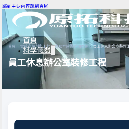
跳到主要內容
跳到頁尾
首頁
首頁
/
實驗室規劃與工程
/
實驗室建置近期案例
/
員工休息辦公室裝修
科學儀器
員工休息辦公室裝修工程
驗室冰箱 / 冷凍櫃
生物安全櫃(BSC)
養箱
高壓滅菌鍋與乾熱滅菌器
溫爐
實驗室紫外線UV燈
驗室烘箱｜烤箱
真空幫浦
低溫循環裝置