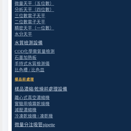
微量天平（五位數）
分析天平（四位數）
三位數電子天平
二位數電子天平
精密天平（一位數）
水分天平
這個案子做的是員工休息空間——不是實驗室，而是讓
水質檢測設備
沙發區用了整排皮沙發配上情境背景照明，營造比較放
COD化學需氧量檢測
置物櫃，每人有固定的收納格。地坪用溫潤的木紋，跟
石墨加熱板
手持式水質檢測儀
休息空間雖然不複雜，但氛圍、動線與收納要一起想才
比色槽 / 比色皿
樣品前處理
員工休息辦公室裝修工程 相關圖片（點擊放大
樣品濃縮/乾燥前處理設備
離心式真空濃縮機
實驗用噴霧乾燥機
減壓濃縮機
冷凍乾燥機 | 凍乾機
微量分注吸管pipette