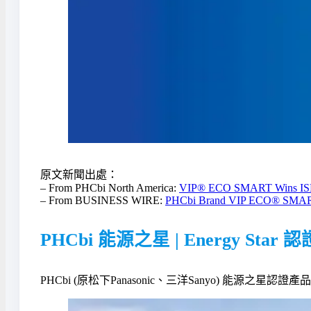
原文新聞出處：
– From PHCbi North America:
VIP® ECO SMART Wins ISBE
– From BUSINESS WIRE:
PHCbi Brand VIP ECO® SMART U
PHCbi 能源之星 | Energy Star
PHCbi (原松下Panasonic、三洋Sanyo) 