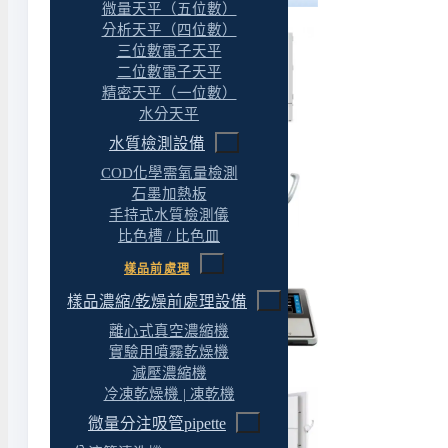
微量天平（五位數）
分析天平（四位數）
三位數電子天平
二位數電子天平
精密天平（一位數）
水分天平
水質檢測設備
COD化學需氧量檢測
石墨加熱板
手持式水質檢測儀
比色槽 / 比色皿
樣品前處理
樣品濃縮/乾燥前處理設備
離心式真空濃縮機
實驗用噴霧乾燥機
減壓濃縮機
冷凍乾燥機 | 凍乾機
微量分注吸管pipette