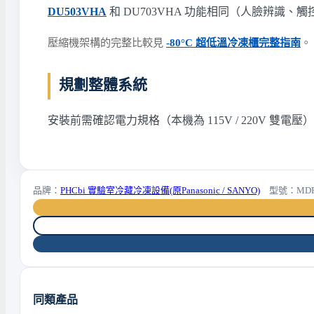
DU503VHA
和 DU703VHA 功能相同（人臉辨識、觸控
壓縮機架構的完整比較見
-80°C 超低溫冷凍櫃完整指南
。
規劃整體系統
安裝前需確認電力規格（本機為 115V / 220V 
品牌：
PHCbi 實驗室冷藏冷凍設備(原Panasonic / SANYO)
型號：MDF-D
同類產品