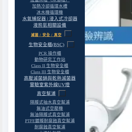
恆溫水槽（水浴槽）
加熱冷卻循環水槽
冰水機循環機
水氣捕捉器 | 浸入式冷卻器
液態氮相關設備
滅菌 / 安全 / 真空
生物安全櫃(BSC)
PCR 操作櫃
動物研究工作站
Class II 生物安全櫃
Class III 生物安全櫃
高壓滅菌鍋與乾熱滅菌器
實驗室紫外線UV燈
真空幫浦
隔膜式抽水真空幫浦
無油式空壓機
無油隔膜式真空幫浦
PTFE鍍膜耐腐蝕真空幫浦
耐腐蝕真空幫浦