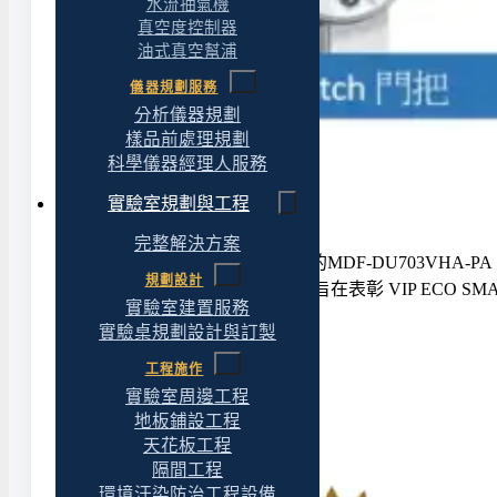
水流抽氣機
真空度控制器
油式真空幫浦
儀器規劃服務
分析儀器規劃
樣品前處理規劃
科學儀器經理人服務
實驗室規劃與工程
完整解決方案
PHCbi VIP ECO SMART 系列中的MDF-DU70
規劃設計
庫領域的一項創新產品，該獎項旨在表彰 VIP ECO S
實驗室建置服務
實驗桌規劃設計與訂製
工程施作
實驗室周邊工程
地板鋪設工程
天花板工程
隔間工程
環境汙染防治工程設備