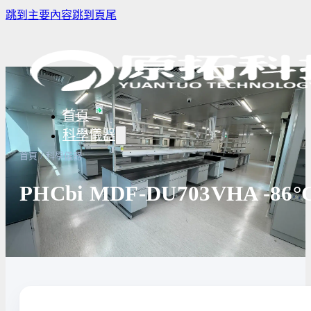
跳到主要內容
跳到頁尾
首頁
科學儀器
/
首頁
科學儀器
PHCbi MDF-DU703VHA -
樣品濃縮/乾燥前處理設備
實驗室冰箱 / 冷凍櫃
生物安全櫃
譜儀
微量分注吸管pipette
培養箱
高壓滅菌
實驗室攪拌器 | 振盪機
高溫爐
實驗室紫
設備
實驗室過濾設備
實驗室烘箱｜烤箱
真空幫浦
超音波清洗機
高低溫循環裝置