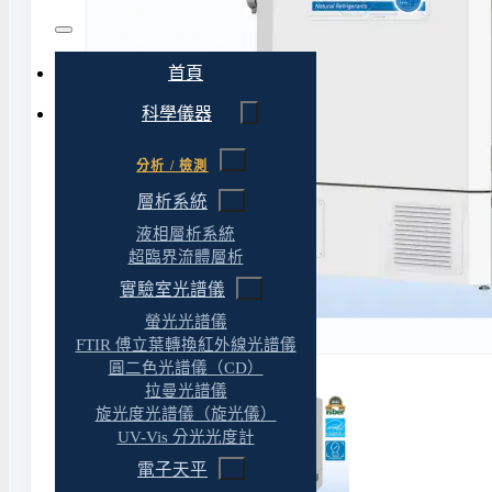
首頁
科學儀器
分析 / 檢測
層析系統
液相層析系統
超臨界流體層析
實驗室光譜儀
螢光光譜儀
FTIR 傅立葉轉換紅外線光譜儀
圓二色光譜儀（CD）
拉曼光譜儀
旋光度光譜儀（旋光儀）
UV-Vis 分光光度計
電子天平