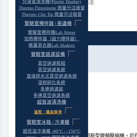
分液管清洗機(Pipette Washer)
Thermo Finnpipette 微量分注吸管
Thermo Clip Tip 微量分注吸管
實驗室攪拌器 | 振盪機
實驗室攪拌機Lab Stirrer
特色
加熱攪拌器（磁力攪拌器）
振盪混合器Lab Shakers
規格
實驗室過濾設備
真空過濾瓶組
參考資料
真空過濾系統
直接排水式真空過濾系統
溶劑純化系統
多連過濾座
多連真空過濾系統
產品特色
超音波清洗機
溫控 / 樣品保存
實驗室冰箱 / 冷凍櫃
超低溫冷凍櫃 -80°C / -150°C
PHCbi VIP ECO SMART 系列採用新型變頻壓