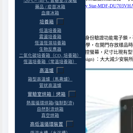
-20°C~ -40°C 實驗室冷凍櫃
SMART 系列在能源之星 （
Energy Star-MDF-DU703VH
藥品 / 疫苗冰箱
血庫冰箱
培養箱
低溫培養箱
震盪培養箱
► 「
人臉辨識
」及「
密碼
」多重身份驗證功能電子鎖，
恆溫恆濕培養箱
► 「
EZlatch
」門把，符合人體工學，在開門存放樣品時
生物反應器
► 「
10.1 英吋
」加大彩色液晶觸控螢幕，尺寸比現有型號
二氧化碳培養箱（CO₂ 培養箱）
► 「
外門倒角設計
」(Chamfer-design) ：
恆溫培養箱（常溫培養箱）
高溫爐
箱型高溫爐（馬弗爐）
管狀高溫爐
實驗室烘箱｜烤箱
熱風循環烘箱(強制對流)
自然對流烘箱
真空烘箱
高低溫循環裝置