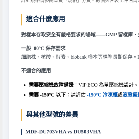
詳細規格請參閱本頁「規格」分頁。報價與客製化評估請
適合什麼應用
對樣本存取安全有嚴格要求的場域——GMP 留樣庫、
一般 -80°C 保存需求
細胞株、核酸、酵素、biobank 樣本等標準長期保存。P
不適合的應用
需要壓縮機故障備援
：VIP ECO 為單壓縮機設計
需要 -150°C 以下
：請評估
-150°C 冷凍櫃
或
液態氮
與其他型號的差異
MDF-DU703VHA vs DU503VHA