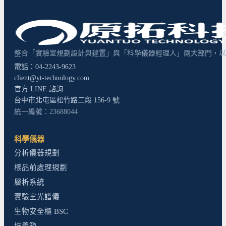
整合「實驗室規劃設計與建置」與「科學儀器經理人」兩大部門，以超
電話：04-2243-9623
client@yt-technology.com
官方 LINE 諮詢
台中市北屯區松竹路二段 156-9 號
統一編號：23688044
科學儀器
分析儀器規劃
樣品前處理規劃
層析系統
實驗室光譜儀
生物安全櫃 BSC
培養箱