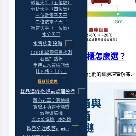
微量天平（五位數）
分析天平（四位數）
三位數電子天平
二位數電子天平
精密天平（一位數）
水分天平
水質檢測設備
COD化學需氧量檢測
實驗室冰箱與冷凍櫃怎麼選？
石墨加熱板
手持式水質檢測儀
比色槽 / 比色皿
去年有個大學實驗室打來，說他們的細胞凍管解凍之
樣品前處理
樣品濃縮/乾燥前處理設備
離心式真空濃縮機
實驗用噴霧乾燥機
減壓濃縮機
冷凍乾燥機 | 凍乾機
微量分注吸管pipette