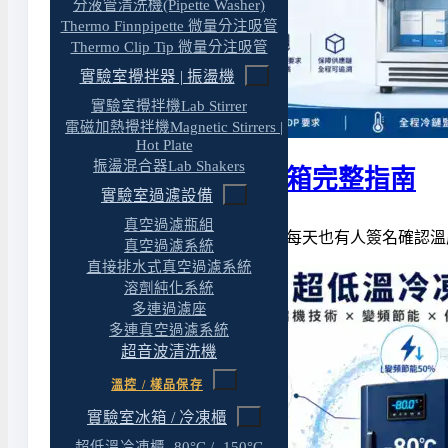
分液管清洗機(Pipette Washer)
Thermo Finnpipette 微量分注吸管
Thermo Clip Tip 微量分注吸管
實驗室攪拌器 | 振盪機
實驗室攪拌機Lab Stirrer
電磁加熱攪拌機Magnetic Stirrers |
Hot Plate
振盪混合器Lab Shakers
藥品冰箱與疫苗冰箱完整指南
實驗室過濾設備
真空過濾瓶組
冰箱有了、溫度記錄器裝了、每天也有人簽名確認溫度
真空過濾系統
直接排水式真空過濾系統
溶劑純化系統
多連過濾座
多連真空過濾系統
超音波清洗機
溫控 / 樣品保存
實驗室冰箱 / 冷凍櫃
超低溫冷凍櫃 -80°C / -150°C