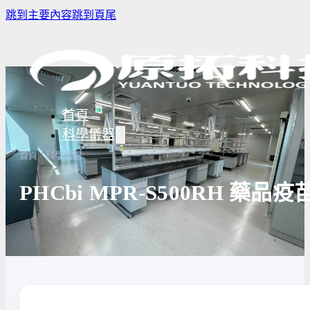
跳到主要內容
跳到頁尾
首頁
科學儀器
/
首頁
科學儀器
PHCbi MPR-S500RH 藥
樣品濃縮/乾燥前處理設備
實驗室冰箱 / 冷凍櫃
生物安全櫃
譜儀
微量分注吸管pipette
培養箱
高壓滅菌
實驗室攪拌器 | 振盪機
高溫爐
實驗室紫
設備
實驗室過濾設備
實驗室烘箱｜烤箱
真空幫浦
超音波清洗機
高低溫循環裝置