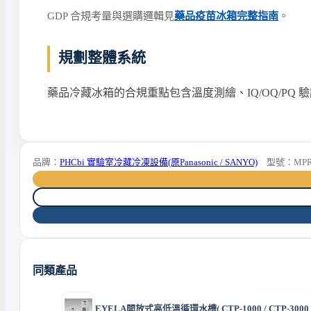
GDP 合規考量與選購邏輯見
藥品疫苗冰箱完整指南
。
規劃整體系統
藥品冷藏冰箱的合規重點包含溫度測繪、IQ/OQ/PQ
品牌：
PHCbi 實驗室冷藏冷凍設備(原Panasonic / SANYO)
型號：MPR-
同類產品
EYELA開放式高低溫循環水槽( CTP-1000 / CTP-3000 