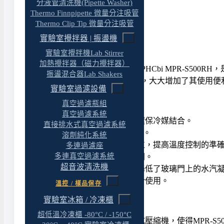
分液管清洗機(Pipette Washer)
Thermo Finnpipette 微量分注吸管
Thermo Clip Tip 微量分注吸管
產品特色
實驗室攪拌器 | 振盪機
實驗室攪拌機Lab Stirrer
加熱攪拌器（磁力攪拌器）
致力於追求高效能與節能平衡的PHCbi MPR-S5
振盪混合器Lab Shakers
準層架與右側的拉出式抽屜設計，大大增加了其使用便
實驗室過濾設備
特性：
真空過濾瓶組
真空過濾系統
高效節能的變頻壓縮機與環保冷媒結合。
直接排水式真空過濾系統
OLED控制面板，使用方便。
溶劑純化系統
溫度精確顯示到小數點一位，提高溫度控制的準
多連過濾座
多連真空過濾系統
雙拉門設計，節省開門空間。
超音波清洗機
獨特的隔熱設計，大幅度降低了玻璃門上的水汽
右邊拉出式抽屜設計，便於使用。
溫控 / 樣品保存
實驗室冰箱 / 冷凍櫃
優點：
超低溫冷凍櫃 -80°C / -150°C
採用新型環保冷媒與變頻式壓縮機，使得MPR-S