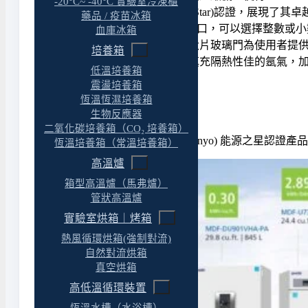
-20°C~ -40°C 實驗室冷凍櫃
榮獲美國能源之星(Energy Star)認證，展現了
藥品 / 疫苗冰箱
OLED面板提供直觀操作接口，可以選擇整數或小
血庫冰箱
靈活的滑軌式拉門設計，大片玻璃門為使用者提供
培養箱
加厚的雙夾層玻璃，內部填充隔熱性佳的氬氣，
低溫培養箱
震盪培養箱
恆溫恆濕培養箱
生物反應器
二氧化碳培養箱（CO₂ 培養箱）
PHCbi (原松下Panasonic、三洋Sanyo) 
恆溫培養箱（常溫培養箱）
高溫爐
箱型高溫爐（馬弗爐）
管狀高溫爐
實驗室烘箱｜烤箱
熱風循環烘箱(強制對流)
自然對流烘箱
真空烘箱
高低溫循環裝置