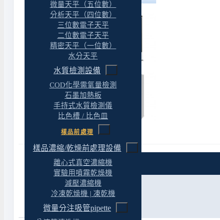
微量天平（五位數）
分析天平（四位數）
三位數電子天平
二位數電子天平
精密天平（一位數）
水分天平
水質檢測設備
COD化學需氧量檢測
石墨加熱板
手持式水質檢測儀
比色槽 / 比色皿
樣品前處理
樣品濃縮/乾燥前處理設備
離心式真空濃縮機
特色
實驗用噴霧乾燥機
減壓濃縮機
規格
冷凍乾燥機 | 凍乾機
參考資料
微量分注吸管pipette