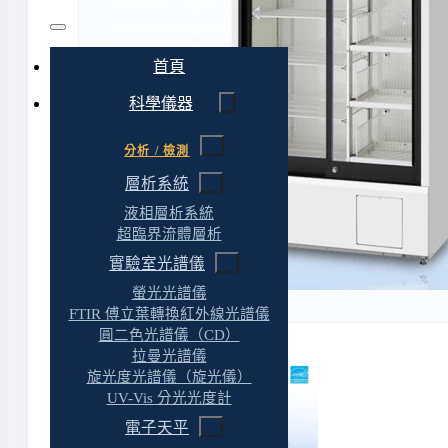
首頁
科學儀器
分析 / 檢測
層析系統
液相層析系統
超臨界流體層析
實驗室光譜儀
螢光光譜儀
FTIR 傅立葉轉換紅外線光譜儀
圓二色光譜儀（CD）
拉曼光譜儀
旋光度光譜儀（旋光儀）
UV-Vis 分光光度計
電子天平