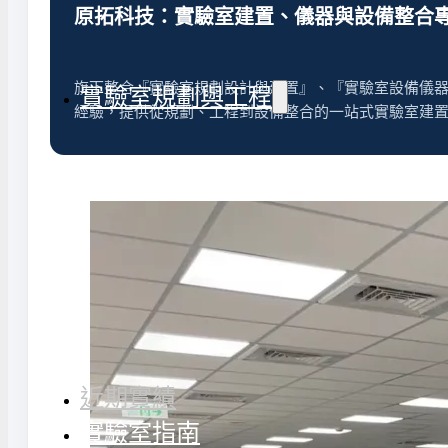
氣捕捉器 | 浸入式冷卻器
原拓科技：實驗室建置、儀器與設備整合
態氮相關設備
旗下整合『實驗室規劃設計與建置』、『實驗室設備儀器
實驗室規劃與工程
經驗，提供從規劃、工程到設備整合的一站式實驗室建
務
實驗室周邊工程
實驗室儲存設
計與訂製
地板鋪設工程
實驗室配件與
天花板工程
隔間工程
環境汙染防治工程設備
近期實績
實驗室指南