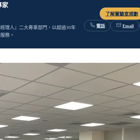
科學儀器經理人服務
專家
了解實驗室規劃
電話
Email
經理人』二大專業部門，以超過30年
置服務。
備
無塵室設備