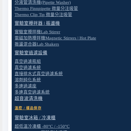
GTP教學示範實驗室規劃建置 相關圖片（點擊
分液管清洗機(Pipette Washer)
Thermo Finnpipette 微量分注吸管
Thermo Clip Tip 微量分注吸管
實驗室攪拌器 | 振盪機
實驗室攪拌機Lab Stirrer
電磁加熱攪拌機Magnetic Stirrers | Hot Plate
振盪混合器Lab Shakers
實驗室過濾設備
真空過濾瓶組
真空過濾系統
直接排水式真空過濾系統
溶劑純化系統
多連過濾座
多連真空過濾系統
超音波清洗機
溫控 / 樣品保存
實驗室冰箱 / 冷凍櫃
超低溫冷凍櫃 -80°C / -150°C