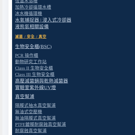
恆溫水浴槽
加熱冷卻循環水槽
冰水機循環機
水氣捕捉器 | 浸入式冷卻器
液態氮相關設備
滅菌 / 安全 / 真空
生物安全櫃(BSC)
PCR 操作櫃
動物研究工作站
Class II 生物安全櫃
Class III 生物安全櫃
高壓滅菌鍋與乾熱滅菌器
實驗室紫外線UV燈
真空幫浦
隔膜式抽水真空幫浦
無油式空壓機
無油隔膜式真空幫浦
PTFE鍍膜耐腐蝕真空幫浦
耐腐蝕真空幫浦