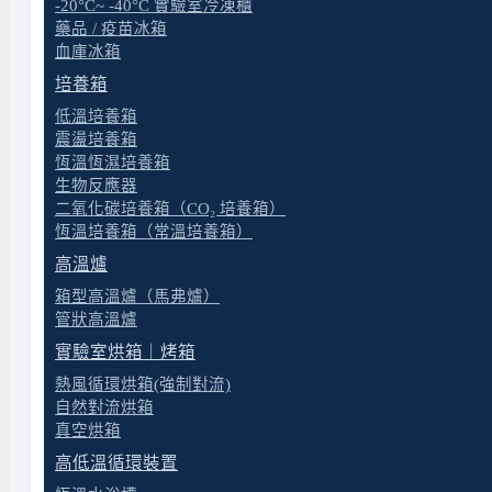
-20°C~ -40°C 實驗室冷凍櫃
藥品 / 疫苗冰箱
血庫冰箱
培養箱
低溫培養箱
震盪培養箱
恆溫恆濕培養箱
生物反應器
二氧化碳培養箱（CO₂ 培養箱）
恆溫培養箱（常溫培養箱）
高溫爐
箱型高溫爐（馬弗爐）
管狀高溫爐
實驗室烘箱｜烤箱
熱風循環烘箱(強制對流)
自然對流烘箱
真空烘箱
高低溫循環裝置