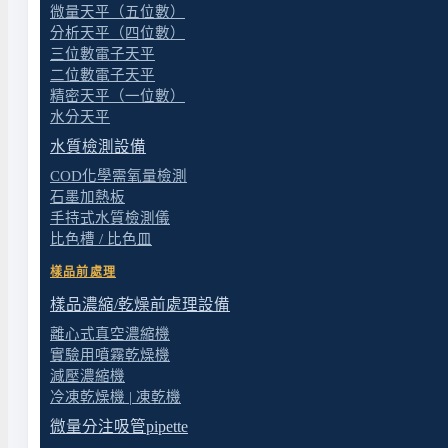
微量天平（五位數）
分析天平（四位數）
三位數電子天平
二位數電子天平
精密天平（一位數）
水分天平
GTP（Good Tissue Practice，人體細胞組
水質檢測設備
可能回到人體，所以實驗室的設計與建造都得符合嚴格
COD化學需氧量檢測
讓學員看得到、學得到。
石墨加熱板
手持式水質檢測儀
核心是分流。人流、物流、氣流各走各的，空間切成準
比色槽 / 比色皿
境撐著：獨立空調精準控制溫度、濕度與潔淨度，牆面
樣品前處理
安全配了
緊急沖淋與洗眼設備
、火災報警與逃生指示，
樣品濃縮/乾燥前處理設備
操作區就能觀摩，也留了實作訓練的空間。
離心式真空濃縮機
從空間分區、環控、安全到教學動線，由原拓依 GTP 規
實驗用噴霧乾燥機
減壓濃縮機
頁
。你的實驗室也有規劃或建置需求嗎？原拓提供整合
冷凍乾燥機 | 凍乾機
微量分注吸管pipette