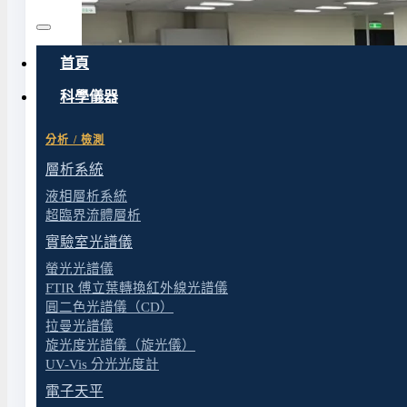
首頁
科學儀器
分析 / 檢測
層析系統
液相層析系統
超臨界流體層析
實驗室光譜儀
螢光光譜儀
FTIR 傅立葉轉換紅外線光譜儀
圓二色光譜儀（CD）
拉曼光譜儀
旋光度光譜儀（旋光儀）
UV-Vis 分光光度計
電子天平