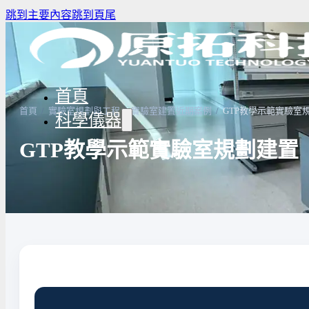
跳到主要內容
跳到頁尾
首頁
首頁
/
實驗室規劃與工程
/
實驗室建置近期案例
/
GTP教學示範實驗室
科學儀器
GTP教學示範實驗室規劃建置
驗室冰箱 / 冷凍櫃
生物安全櫃(BSC)
養箱
高壓滅菌鍋與乾熱滅菌器
溫爐
實驗室紫外線UV燈
驗室烘箱｜烤箱
真空幫浦
低溫循環裝置