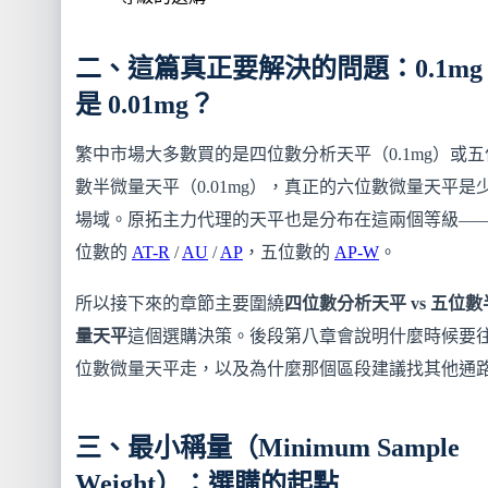
二、這篇真正要解決的問題：0.1mg
是 0.01mg？
繁中市場大多數買的是四位數分析天平（0.1mg）或五
數半微量天平（0.01mg），真正的六位數微量天平是
場域。原拓主力代理的天平也是分布在這兩個等級—
位數的
AT-R
/
AU
/
AP
，五位數的
AP-W
。
所以接下來的章節主要圍繞
四位數分析天平 vs 五位
量天平
這個選購決策。後段第八章會說明什麼時候要
位數微量天平走，以及為什麼那個區段建議找其他通
三、最小稱量（Minimum Sample
Weight）：選購的起點