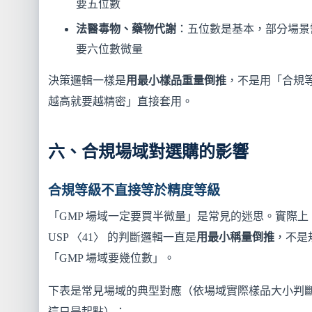
要五位數
法醫毒物、藥物代謝
：五位數是基本，部分場景
要六位數微量
決策邏輯一樣是
用最小樣品重量倒推
，不是用「合規
越高就要越精密」直接套用。
六、合規場域對選購的影響
合規等級不直接等於精度等級
「GMP 場域一定要買半微量」是常見的迷思。實際上
USP 〈41〉 的判斷邏輯一直是
用最小稱量倒推
，不是
「GMP 場域要幾位數」。
下表是常見場域的典型對應（依場域實際樣品大小判
這只是起點）：