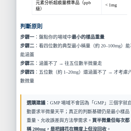
元素分析超痕量標準品（ppb
< 1mg
級）
判斷原則
步驟一
：盤點你的場域中
最小的樣品重量
步驟二
：看四位數的典型最小稱量（約 20–100mg）能
能涵蓋
步驟三
：涵蓋不了 → 往五位數半微量走
步驟四
：五位數（約 1–20mg）還涵蓋不了 → 才考慮
數微量
選購建議
：GMP 場域不會因為「GMP」三個字就
動要求半微量天平；真正的判斷基礎仍是最小樣品
重量、允收誤差與方法學需求。
買半微量但每次都
稱 200mg，是把錢花在精度上但沒回收
。