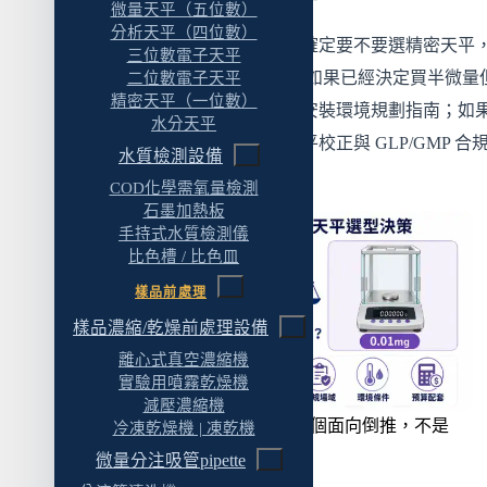
微量天平（五位數）
操作頻率高 → 反應時間是重要指標
分析天平（四位數）
如果你還在更前面的階段、不確定要不要選精密天平
三位數電子天平
重複性需求依場域有不同要求
看
實驗室電子天平完整指南
；如果已經決定買半微量
二位數電子天平
精密天平（一位數）
六、合規場域對選購的影響
沒處理環境，先看實驗室天平安裝環境規劃指南；如
水分天平
經買完要處理校正合規，看天平校正與 GLP/GMP 合
合規等級不直接等於精度等級
水質檢測設備
務指南。
判斷原則
COD化學需氧量檢測
石墨加熱板
USP 〈41〉 新版（2026 年生效）的額外要求
手持式水質檢測儀
比色槽 / 比色皿
七、預算與環境條件的取捨
樣品前處理
真正的成本差不是天平本身，是配套
樣品濃縮/乾燥前處理設備
配套不到位 → 半微量精度回不來
離心式真空濃縮機
預算分配的判斷
實驗用噴霧乾燥機
減壓濃縮機
八、什麼時候要往六位數微量天平走？
0.1mg 還是 0.01mg？從六個面向倒推，不是
冷凍乾燥機 | 凍乾機
「越精密越好」。
六位數微量天平的選購超出本篇範圍
微量分注吸管pipette