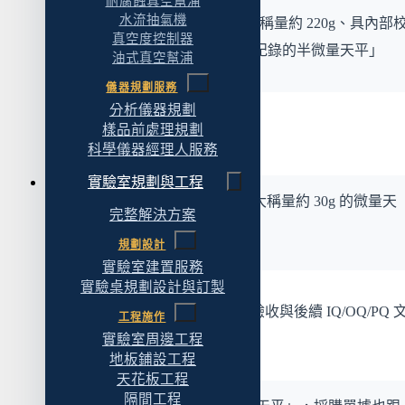
耐腐蝕真空幫浦
水流抽氣機
「最小可讀值 0.01mg、最大稱量約 220g、具內部
真空度控制器
正功能、可輸出 GLP/GMP 紀錄的半微量天平」
油式真空幫浦
儀器規劃服務
分析儀器規劃
樣品前處理規劃
或：
科學儀器經理人服務
實驗室規劃與工程
「最小可讀值 0.001mg、最大稱量約 30g 的微量天
完整解決方案
平」
規劃設計
實驗室建置服務
實驗桌規劃設計與訂製
這樣才能讓採購、使用單位、驗收與後續 IQ/OQ/PQ 
工程施作
對齊。
實驗室周邊工程
地板鋪設工程
天花板工程
隔間工程