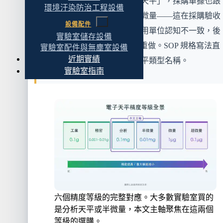
常見踩坑
：報價單寫「微量天平」，採購單據也跟
環境汙染防治工程設備
著寫，實際到貨是五位數半微量——這在採購驗收
設備配件
常出包。一旦進貨單據跟使用單位認知不一致，後
實驗室儲存設備
面 IQ/OQ/PQ 確效紀錄都要重做。SOP 規格寫法直
實驗室配件與無塵室設備
近期實績
接寫
最小可讀值
，不要寫天平類型名稱。
實驗室指南
六個精度等級的完整對應。大多數實驗室買的
是分析天平或半微量，本文主軸聚焦在這兩個
等級的選購。