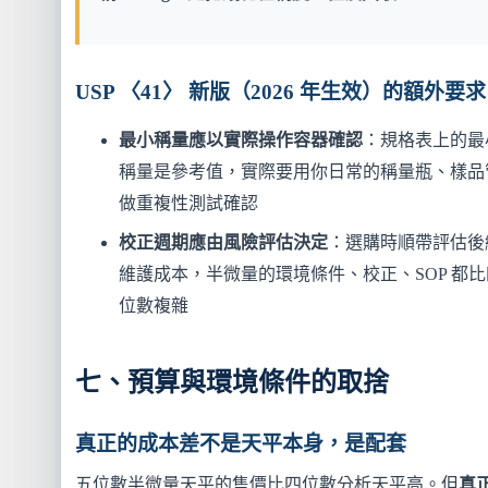
USP 〈41〉 新版（2026 年生效）的額外要求
最小稱量應以實際操作容器確認
：規格表上的最
稱量是參考值，實際要用你日常的稱量瓶、樣品
做重複性測試確認
校正週期應由風險評估決定
：選購時順帶評估後
維護成本，半微量的環境條件、校正、SOP 都比
位數複雜
七、預算與環境條件的取捨
真正的成本差不是天平本身，是配套
五位數半微量天平的售價比四位數分析天平高。但
真