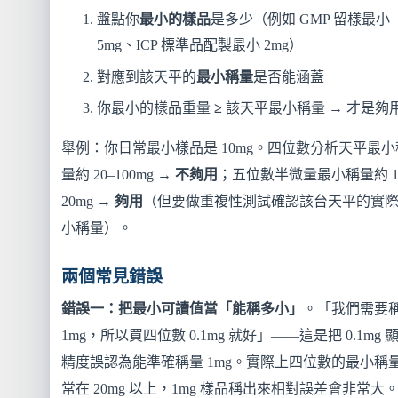
盤點你
最小的樣品
是多少（例如 GMP 留樣最小
5mg、ICP 標準品配製最小 2mg）
對應到該天平的
最小稱量
是否能涵蓋
你最小的樣品重量
≥
該天平最小稱量 → 才是夠
舉例：你日常最小樣品是 10mg。四位數分析天平最小
量約 20–100mg →
不夠用
；五位數半微量最小稱量約 1
20mg →
夠用
（但要做重複性測試確認該台天平的實
小稱量）。
兩個常見錯誤
錯誤一：把最小可讀值當「能稱多小」
。「我們需要
1mg，所以買四位數 0.1mg 就好」——這是把 0.1mg 
精度誤認為能準確稱量 1mg。實際上四位數的最小稱
常在 20mg 以上，1mg 樣品稱出來相對誤差會非常大