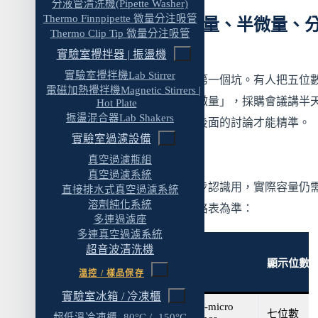
分液管清洗機(Pipette Washer)
九、選購決策流程（Step 1–5）
Thermo Finnpipette 微量分注吸管
一、先釐清詞彙：微量、半微量、
Step 1：盤點最小樣品重量
Thermo Clip Tip 微量分注吸管
析、精密天平的對應
實驗室攪拌器 | 振盪機
Step 2：對應該天平的最小稱量
實驗室攪拌機Lab Stirrer
中文圈用詞混亂是這個主題的第一個坑。有人把五位
Step 3：評估樣品特性與場域
電磁加熱攪拌機Magnetic Stirrers |
「微量」、有人把六位數叫「微量」，採購會議講半
Hot Plate
Step 4：評估環境條件
振盪混合器Lab Shakers
果各想各的。先把詞彙釐清，後面的討論才能精準。
Step 5：選對應的型號與校正方式
實驗室過濾設備
精度等級與名稱對照
真空過濾瓶組
十、四位數分析天平 vs 五位數半微量天平的對
真空過濾系統
總表
下表為常見市場區間，僅作初步認識用，實際容量仍
直接排水式真空過濾系統
溶劑純化系統
FAQ：分析天平與微量天平選購常見問題
各品牌、型號與版本的原廠規格表為準：
多連過濾座
Q1：分析天平跟微量天平有什麼差別？哪個
多連真空過濾系統
超音波清洗機
較準？
中文名稱
英文
顯示位數
溫控 / 樣品保存
Q2：我要買 0.1mg 還是 0.01mg 的天平？
實驗室冰箱 / 冷凍櫃
Q3：USP 〈41〉 的最小稱量怎麼算？跟天平
Ultra-micro
超微量天平
七位數
超低溫冷凍櫃 -80°C / -150°C