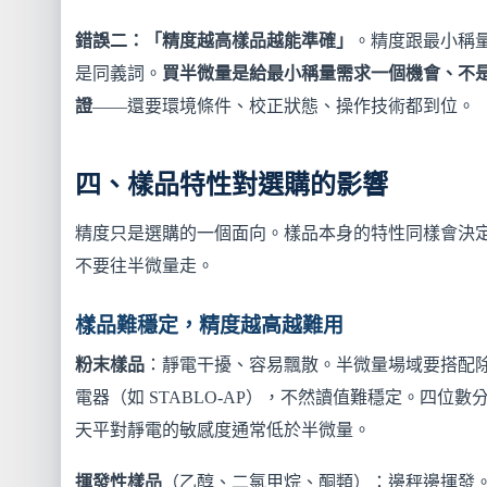
錯誤二：「精度越高樣品越能準確」
。精度跟最小稱
是同義詞。
買半微量是給最小稱量需求一個機會、不
證
——還要環境條件、校正狀態、操作技術都到位。
四、樣品特性對選購的影響
精度只是選購的一個面向。樣品本身的特性同樣會決
不要往半微量走。
樣品難穩定，精度越高越難用
粉末樣品
：靜電干擾、容易飄散。半微量場域要搭配
電器（如 STABLO-AP），不然讀值難穩定。四位數
天平對靜電的敏感度通常低於半微量。
揮發性樣品
（乙醇、二氯甲烷、酮類）：邊秤邊揮發