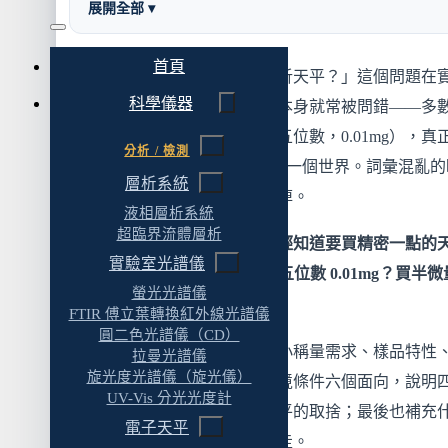
展開全部 ▾
採購規格的精準寫法
二、這篇真正要解決的問題：0.1mg 還是
首頁
「我們應該買微量天平還是分析天平？」這個問題在
0.01mg？
科學儀器
室規劃會議上常聽到，但問題本身就常被問錯——多
三、最小稱量（Minimum Sample Weight）：選購
說的「微量」其實是半微量（五位數，0.01mg），真
的起點
分析 / 檢測
微量天平（六位數，1μg）是另一個世界。詞彙混亂的
層析系統
為什麼最小可讀值不等於能稱多小
候，後面的選購討論就跟著歪掉。
液相層析系統
不同等級天平的典型最小稱量
超臨界流體層析
更實際的問題往往是：
「我已經知道要買精密一點的
選購的起點是「你最小的樣品多重」
實驗室光譜儀
平，但要選四位數 0.1mg 還是五位數 0.01mg？買半
螢光光譜儀
兩個常見錯誤
不會 over-spec？」
FTIR 傅立葉轉換紅外線光譜儀
四、樣品特性對選購的影響
圓二色光譜儀（CD）
這篇就直接解這個問題。從最小稱量需求、樣品特性
拉曼光譜儀
樣品難穩定，精度越高越難用
旋光度光譜儀（旋光儀）
作頻率、合規場域、預算與環境條件六個面向，說明
UV-Vis 分光光度計
結論：難穩定的樣品，過高精度反而不利
數分析天平與五位數半微量天平的取捨；最後也補充
電子天平
五、操作頻率與重複性需求
情況才需要往六位數微量天平走。