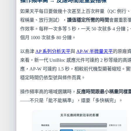
操作頻率高 → 反應時間是重要指標
如果天平每日要做幾十次甚至上百次秤量（QC 例行
程稱量、放行測試），
讀值穩定所需的時間
會嚴重影
作效率。每秤一次多等 5 秒，一天 50 次就多 4 分鐘
個月 1000 次就多 80 分鐘。
以島津
AP 系列分析天平
與
AP-W 半微量天平
的原廠
來看，新一代 UniBloc 感應元件可達約 2 秒等級的高
應，AP-W 可達約 1.5 秒，相較前代機型顯著縮短。
穩定時間仍依型號與條件而異。
操作頻率高的場域選購時，
反應時間跟最小稱量同樣
——不只是「能不能稱準」，還要「多快稱完」。