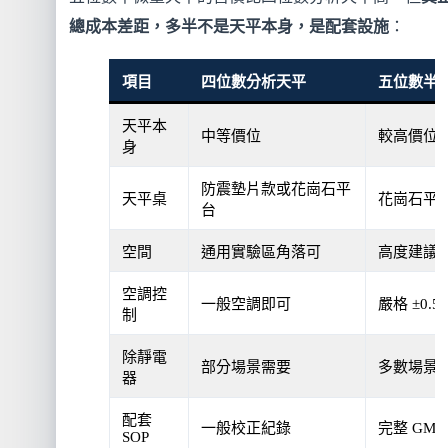
總成本差距，多半不是天平本身，是配套設施
：
項目
四位數分析天平
五位數半
天平本
中等價位
較高價位
身
防震墊片款或花崗石平
天平桌
花崗石平
台
空間
通用實驗區角落可
高度建議
空調控
一般空調即可
嚴格 ±0.
制
除靜電
部分場景需要
多數場景
器
配套
一般校正紀錄
完整 GMP 紀
SOP