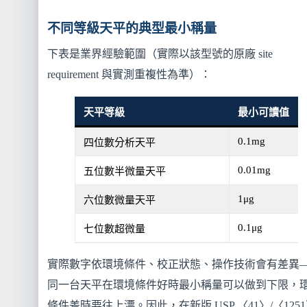
不同等級天平的典型最小稱量
下表是業界經驗範圍（實際以該型號的原廠 site
requirement 與實測重複性為準）：
天平等級
最小可讀值
0.1mg
四位數分析天平
0.01mg
五位數半微量天平
1μg
六位數微量天平
0.1μg
七位數超微量
實際數字依環境條件、校正狀態、操作技術會有差異
同一台天平在環境條件好時最小稱量可以做到下限，
條件差時要往上漂。因此，在新版 USP 〈41〉/〈125