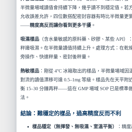
半微量場域讀值會持續下降，幾乎讀不到穩定值。若
允收誤差允許，四位數搭配密封容器有時比半微量更
——
精度高反而讓你看到更多干擾
。
吸濕樣品
（含水量敏感的原料藥、矽膠、某些 API）
秤邊吸濕。在半微量讀值持續上升。處理方式：在乾
旁操作、快速秤量、密封後秤量。
熱敏樣品
：剛從 4°C 冰箱取出的樣品，半微量場域因
對流的讀值漂移可達 0.5–1mg 等級。樣品先在天平附
衡 15–30 分鐘再秤——這在 GMP 場域 SOP 已是標準
法。
結論：難穩定的樣品，過高精度反而不利
樣品穩定（無揮發、無吸濕、室溫平衡）
：精度