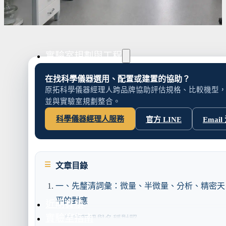
水氣捕捉器 | 浸入式冷卻器
液態氮相關設備
實驗室規劃與工程
在找科學儀器選用、配置或建置的協助？
原拓科學儀器經理人跨品牌協助評估規格、比較機型
並與實驗室規劃整合。
實驗室建置服務
實驗室周邊工程
科學儀器經理人服務
官方 LINE
Email
實驗桌規劃設計與訂製
地板鋪設工程
天花板工程
隔間工程
文章目錄
環境汙染防治工
一、先釐清詞彙：微量、半微量、分析、精密天
平的對應
近期實績
實驗室指南
精度等級與名稱對照