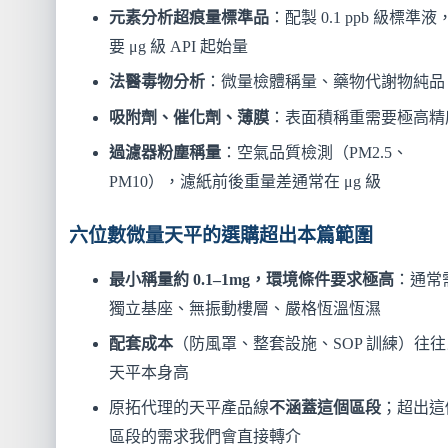
元素分析超痕量標準品
：配製 0.1 ppb 級標準液
要 μg 級 API 起始量
法醫毒物分析
：微量檢體稱量、藥物代謝物純品
吸附劑、催化劑、薄膜
：表面積稱重需要極高精
過濾器粉塵稱量
：空氣品質檢測（PM2.5、
PM10），濾紙前後重量差通常在 μg 級
六位數微量天平的選購超出本篇範圍
最小稱量約 0.1–1mg，環境條件要求極高
：通常
獨立基座、無振動樓層、嚴格恆溫恆濕
配套成本
（防風罩、整套設施、SOP 訓練）往往
天平本身高
原拓代理的天平產品線
不涵蓋這個區段
；超出這
區段的需求我們會直接轉介