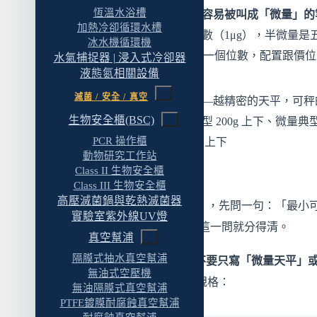
恆溫水浴槽
「半微量」是繁中市場最容易被叫成「微量」的
加熱冷卻循環水槽
級
——真正的微量是六位數（1μg），半微量是
冰水機循環機
數（10μg = 0.01mg），差一個位數，配置跟價
水氣捕捉器 | 浸入式冷卻器
液態氮相關設備
很多
滅菌 / 安全 / 真空
最大稱量跟精度成反比
——越精密的天平，可秤
生物安全櫃(BSC)
最大重量越小。半微量典型 200g 上下、微量典
PCR 操作櫃
30g 上下、超微量典型 5g 上下
動物研究工作站
Class II 生物安全櫃
採購規格的精準寫法
Class III 生物安全櫃
高壓滅菌鍋與乾熱滅菌器
當有人說「我們要買微量天平」，先問一句：「最小
實驗室紫外線UV燈
值是 0.01mg 還是 0.001mg？」這一問就分得清。
真空幫浦
隔膜式抽水真空幫浦
寫採購規格、SOP、文件時，
不要只寫「微量天平」
無油式空壓機
「分析天平」
——直接寫具體規格：
無油隔膜式真空幫浦
PTFE鍍膜耐腐蝕真空幫浦