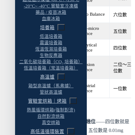
Balance
的最小可讀值一樣嗎？
-20°C~ -40°C 實驗室冷凍櫃
藥品 / 疫苗冰箱
Q4：GMP 場域一定要買半微量天平嗎？
Micro Balance
微量天平
六位數
血庫冰箱
Q5：四位數分析天平讀到最後一位有意義嗎
培養箱
Semi-micro
半微量天平
五位數
Balance
還是只是裝飾？
低溫培養箱
震盪培養箱
Q6：粉末樣品適合用五位數半微量嗎？
Analytical
分析天平
四位數
恆溫恆濕培養箱
Balance
Q7：超出 220g 的樣品但要 0.1mg 精度怎麼
生物反應器
二氧化碳培養箱（CO₂ 培養箱）
辦？
Precision
二位～三
精密天平
恆溫培養箱（常溫培養箱）
Balance
位數
卡在 0.1mg 還是 0.01mg？先把這幾項資料整理
高溫爐
工業天平 / 大秤
Industrial
相關產品分類
箱型高溫爐（馬弗爐）
一位數
Balance
重精密
管狀高溫爐
相關服務
實驗室烘箱｜烤箱
幾個讀表的提醒：
延伸閱讀
熱風循環烘箱(強制對流)
自然對流烘箱
「位數」是指小數點以下幾位
——四位數就是
真空烘箱
0.1mg（小數點下四位）、五位數是 0.01mg
高低溫循環裝置