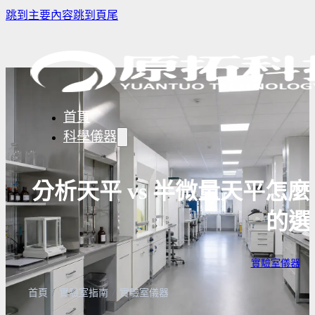
跳到主要內容
跳到頁尾
首頁
科學儀器
分析天平 vs 半微量天平怎麼選？
樣品濃縮/乾燥前處理設備
實驗室冰箱 / 冷凍櫃
生物安全櫃
的選
譜儀
微量分注吸管pipette
培養箱
高壓滅菌
實驗室攪拌器 | 振盪機
高溫爐
實驗室紫
實驗室儀器
· 
設備
實驗室過濾設備
實驗室烘箱｜烤箱
真空幫浦
首頁
/
實驗室指南
/
實驗室儀器
超音波清洗機
高低溫循環裝置