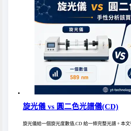
旋光儀 vs 圓二色光譜儀(CD)
旋光儀給一個旋光度數值,CD 給一條完整光譜。本