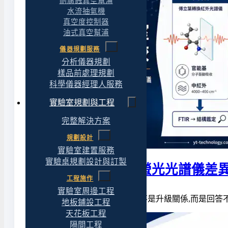
耐腐蝕真空幫浦
水流抽氣機
真空度控制器
油式真空幫浦
儀器規劃服務
分析儀器規劃
樣品前處理規劃
科學儀器經理人服務
實驗室規劃與工程
完整解決方案
規劃設計
實驗室建置服務
實驗桌規劃設計與訂製
FTIR、UV-Vis、螢光光譜儀
工程施作
實驗室周邊工程
FTIR、UV-Vis、螢光光譜儀不是升級關係,而是回答
地板鋪設工程
天花板工程
隔間工程