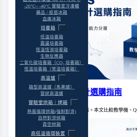
-20°C~ -40°C 實驗室冷凍櫃
藥品 / 疫苗冰箱
血庫冰箱
培養箱
低溫培養箱
震盪培養箱
恆溫恆濕培養箱
生物反應器
二氧化碳培養箱（CO₂ 培養箱）
恆溫培養箱（常溫培養箱）
高溫爐
箱型高溫爐（馬弗爐）
UV-Vis 分光光度計選購指南
管狀高溫爐
實驗室烘箱｜烤箱
UV-Vis 最容易買也最容易買錯。本文比較教學機、
熱風循環烘箱(強制對流)
自然對流烘箱
真空烘箱
高低溫循環裝置