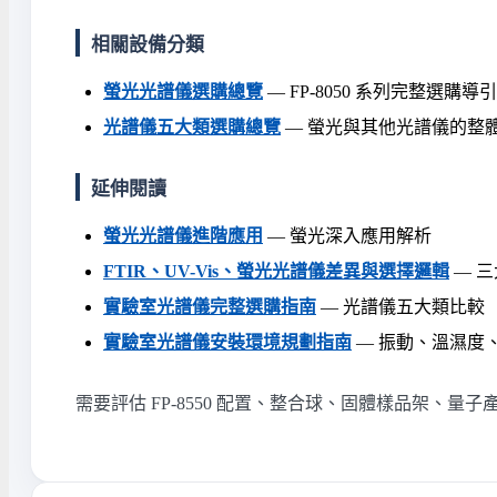
相關設備分類
螢光光譜儀選購總覽
— FP-8050 系列完整選購導引
光譜儀五大類選購總覽
— 螢光與其他光譜儀的整
延伸閱讀
螢光光譜儀進階應用
— 螢光深入應用解析
FTIR、UV-Vis、螢光光譜儀差異與選擇邏輯
— 
實驗室光譜儀完整選購指南
— 光譜儀五大類比較
實驗室光譜儀安裝環境規劃指南
— 振動、溫濕度
需要評估 FP-8550 配置、整合球、固體樣品架、