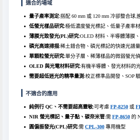
適合的場域
量子產率測定
:搭配 60 mm 或 120 mm 冷卻整
低螢光樣品研究
:極低濃度螢光標記、低量子產率
薄膜光致發光(PL)研究
:OLED 材料、半導體薄膜、
磷光高速掃描
:稀土錯合物、磷光標記的快速光譜
單顆粒螢光研究
:單分子層、稀薄樣品的微弱螢光
OLED 與光電材料研究
:有機半導體、發光材料的
需要超低迷光的精準量測
:校正標準品開發、SOP 
不適合的應用
純例行 QC、不需要超高靈敏
:可考慮
FP-8250
或
F
NIR 螢光標記、量子點、碳奈米管
:需
FP-8650
的 N
圓偏振發光(CPL)研究
:需
CPL-300
專用機型