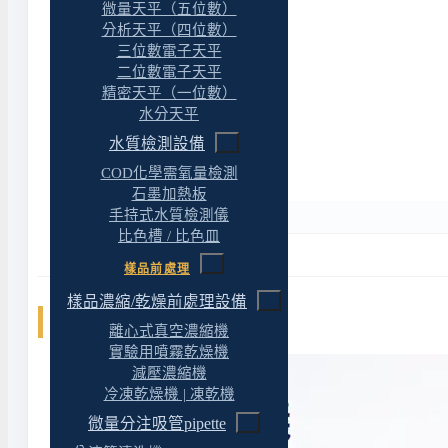
微量天平（五位數）
分析天平（四位數）
三位數電子天平
二位數電子天平
精密天平（一位數）
水分天平
水質檢測設備
COD化學需氧量檢測
石墨加熱板
手持式水質檢測儀
比色槽 / 比色皿
樣品前處理
樣品濃縮/乾燥前處理設備
相關文章
離心式真空濃縮機
實驗用噴霧乾燥機
減壓濃縮機
冷凍乾燥機 | 凍乾機
微量分注吸管pipette