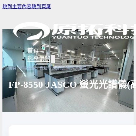
跳到主要內容
跳到頁尾
首頁
科學儀器
/
/
/
首頁
科學儀器
實驗室光譜儀
螢光光譜儀
FP-8550 JASCO 螢光光譜
樣品濃縮/乾燥前處理設備
實驗室冰箱 / 冷凍櫃
生物安全櫃
譜儀
微量分注吸管pipette
培養箱
高壓滅菌
實驗室攪拌器 | 振盪機
高溫爐
實驗室紫
設備
實驗室過濾設備
實驗室烘箱｜烤箱
真空幫浦
超音波清洗機
高低溫循環裝置