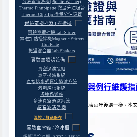
分液管清洗機(Pipette Washer)
Thermo Finnpipette 微量分注吸管
Thermo Clip Tip 微量分注吸管
實驗室攪拌器 | 振盪機
實驗室攪拌機Lab Stirrer
電磁加熱攪拌機Magnetic Stirrers |
Hot Plate
振盪混合器Lab Shakers
實驗室過濾設備
真空過濾瓶組
真空過濾系統
直接排水式真空過濾系統
光譜儀校正、驗證與例行維護指
溶劑純化系統
多連過濾座
多連真空過濾系統
光譜儀裝機那天數據漂亮,不代表兩年後還一樣。本文整
超音波清洗機
溫控 / 樣品保存
實驗室冰箱 / 冷凍櫃
超低溫冷凍櫃 -80°C / -150°C