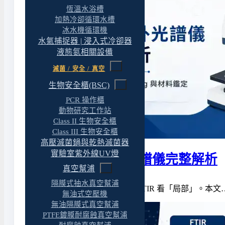
恆溫水浴槽
加熱冷卻循環水槽
冰水機循環機
水氣捕捉器 | 浸入式冷卻器
液態氮相關設備
滅菌 / 安全 / 真空
生物安全櫃(BSC)
PCR 操作櫃
動物研究工作站
Class II 生物安全櫃
Class III 生物安全櫃
高壓滅菌鍋與乾熱滅菌器
實驗室紫外線UV燈
FTIR 顯微紅外光譜儀完整解析
真空幫浦
隔膜式抽水真空幫浦
一般 FTIR 看「平均」,顯微 FTIR 看「局部」。本文
無油式空壓機
無油隔膜式真空幫浦
PTFE鍍膜耐腐蝕真空幫浦