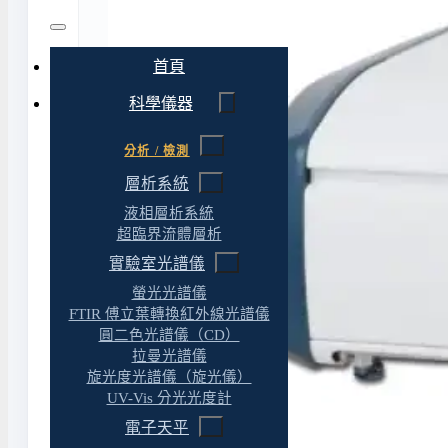
首頁
科學儀器
分析 / 檢測
層析系統
液相層析系統
超臨界流體層析
實驗室光譜儀
螢光光譜儀
FTIR 傅立葉轉換紅外線光譜儀
圓二色光譜儀（CD）
拉曼光譜儀
旋光度光譜儀（旋光儀）
UV-Vis 分光光度計
電子天平