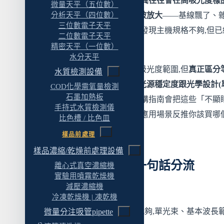
多、操作流程差不多,但規格差異往往會在高吸光度樣
微量天平（五位數）
溫控樣品座(Peltier)
分析天平（四位數）
長時間動力學或藥典驗證時才被放大
——基線飄了、
三位數電子天平
微量樣品池
光拉高了、波長偏了,這時候才發現主機規格不夠,但已
二位數電子天平
買了。
自動樣品器 / 多位樣品座
精密天平（一位數）
水分天平
積分球
一般採購者會先看波長範圍跟吸光度範圍,但
真正區分
水質檢測設備
流動池(Flow Cell)
的規格是雜散光、光譜頻寬、光源穩定度跟光學設計(
COD化學需氧量檢測
石墨加熱板
束 vs 雙光束)
。這篇 UV-Vis 選購指南會把這些「不顯
五、法規場域的特殊考量
手持式水質檢測儀
影響很大」的規格講清楚,再從應用場景反推你該買哪
藥典驗證項目
比色槽 / 比色皿
級。
樣品前處理
軟體合規
樣品濃縮/乾燥前處理設備
IQ/OQ/PQ 文件
快速結論:四個等級一句話分流
離心式真空濃縮機
六、預算組成:UV-Vis 的錢花在哪裡
實驗用噴霧乾燥機
減壓濃縮機
時間有限的讀者可以先看這段:
典型預算組成
冷凍乾燥機 | 凍乾機
常被低估的項目
教學 / 示範用
→ 教學機就夠,單光束、基本波長
微量分注吸管pipette