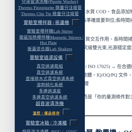
圍、價格友善
七、UV-Vis 分光光度計選購 FAQ
分液管清洗機(Pipette Washer)
Thermo Finnpipette 微量分注吸管
常規 QC 定量
(藥物含量、水質 COD、食品添加
Q1:教學機跟研究級 UV-Vis 差在哪裡?
Thermo Clip Tip 微量分注吸管
→ 中等規格,雜散光跟波長準確度要到位;長時間
Q2:UV-Vis 的雜散光規格怎麼看?
實驗室攪拌器 | 振盪機
或精密定量建議雙光束
實驗室攪拌機Lab Stirrer
Q3:單光束跟雙光束差多少?
電磁加熱攪拌機Magnetic Stirrers |
研究級
(酵素動力學、蛋白質交互作用、長時間
Hot Plate
Q4:UV-Vis 需要溫控樣品座嗎?
描、高吸光度樣品) → 研究級雙光束,光源穩定度
振盪混合器Lab Shakers
Q5:藥典驗證需要哪些標準品?
低雜散光是重點
實驗室過濾設備
Q6:UV-Vis 的預算大概怎麼分?
真空過濾瓶組
法規驗證場域
(GMP / GLP / ISO 17025) → 在合
真空過濾系統
體上加上 21 CFR Part 11 軟體、IQ/OQ/PQ 文件
Q7:採購 UV-Vis 該找經銷代理商還是原廠?
直接排水式真空過濾系統
證標準品與資料完整性管理
溶劑純化系統
給準備採購 UV-Vis 的讀者
多連過濾座
延伸閱讀
選購起點不是「預算有多少」,而是「你的量測條件對
多連真空過濾系統
超音波清洗機
規格有什麼要求」。
溫控 / 樣品保存
實驗室冰箱 / 冷凍櫃
超低溫冷凍櫃 -80°C / -150°C