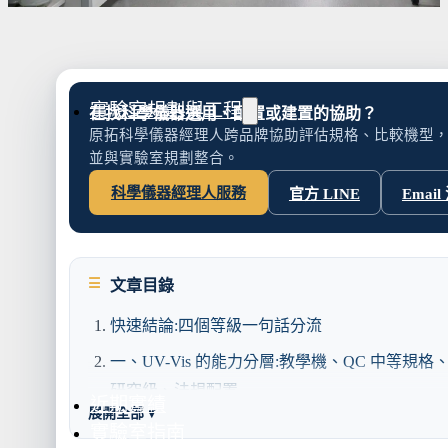
水氣捕捉器 | 浸入式冷卻器
液態氮相關設備
實驗室規劃與工程
在找科學儀器選用、配置或建置的協助？
原拓科學儀器經理人跨品牌協助評估規格、比較機型
並與實驗室規劃整合。
科學儀器經理人服務
官方 LINE
Email
實驗室建置服務
實驗室周邊工程
實驗桌規劃設計與訂製
地板鋪設工程
文章目錄
天花板工程
隔間工程
快速結論:四個等級一句話分流
環境汙染防治工
一、UV-Vis 的能力分層:教學機、QC 中等規格
研究級、法規配置
近期實績
展開全部 ▾
教學機:入門,但有明確天花板
實驗室指南