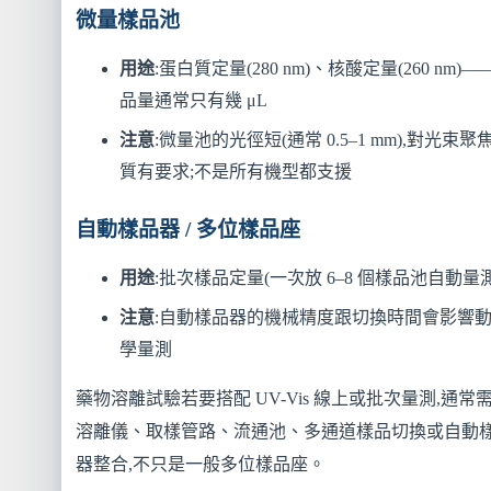
微量樣品池
用途
:蛋白質定量(280 nm)、核酸定量(260 nm)—
品量通常只有幾 μL
注意
:微量池的光徑短(通常 0.5–1 mm),對光束聚
質有要求;不是所有機型都支援
自動樣品器 / 多位樣品座
用途
:批次樣品定量(一次放 6–8 個樣品池自動量測
注意
:自動樣品器的機械精度跟切換時間會影響
學量測
藥物溶離試驗若要搭配 UV-Vis 線上或批次量測,通常
溶離儀、取樣管路、流通池、多通道樣品切換或自動
器整合,不只是一般多位樣品座。