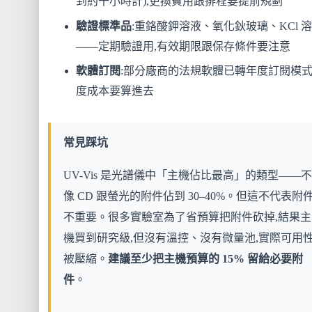
到約千小時計),更換費用跟排程要提前規劃
驗證標準品
:重鉻酸鉀溶液、氧化鈥玻璃、KCl 
——定期驗證用,有效期限跟保存條件要注意
軟體訂閱
:部分廠商的法規軟體已轉年度訂閱模式
度成本要算進去
常見踩坑
UV-Vis 是光譜儀中「主機佔比最高」的類型——不
像 CD 跟螢光的附件佔到 30–40%。但這不代表附
不重要。很多實驗室為了省預算把附件砍掉,結果主
機買到研究級,但沒有溫控、沒有微量池,實際可用
被壓縮。
建議至少把主機預算的 15% 留給必要附
件
。