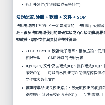
近紅外延伸(半導體薄膜光學特性)
法規配置:硬體 + 軟體 + 文件 + SOP
法規場域的 UV-Vis 不一定是獨立的「法規型」硬體等
級。
很多法規場域使用的是研究級或 QC 級硬體,再搭
規軟體、驗證文件與資料完整性管理
:
21 CFR Part 11 軟體
:電子簽章、稽核追蹤、使
權限管理——GMP 場域的法規要求
IQ/OQ/PQ 文件
:安裝確效(IQ)、操作確效(OQ)
確效(PQ)——可以自己做,也可以請供應商提供
文件或客製化文件
驗證標準品
:波長校正濾片、吸光度校正溶液(例
鉻酸鉀)、雜散光校正溶液(KCl)——定期驗證用