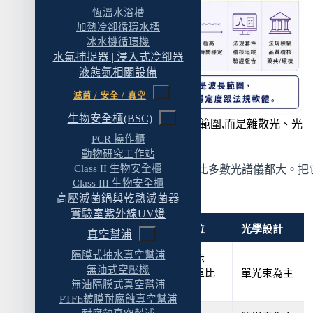
恆溫水浴槽
加熱冷卻循環水槽
冰水機循環機
水氣捕捉器 | 浸入式冷卻器
液態氮相關設備
滅菌 / 安全 / 真空
生物安全櫃(BSC)
真正區分等級的不是波長範圍,而是雜散光、光
PCR 操作櫃
源穩定度跟法規軟體
動物研究工作站
Class II 生物安全櫃
UV-Vis 分光光度計的市場跨度比多數光譜儀都大。把
Class III 生物安全櫃
成四層:
高壓滅菌鍋與乾熱滅菌器
實驗室紫外線UV燈
等級
典型定位
光學設計
真空幫浦
隔膜式抽水真空幫浦
教學、示
無油式空壓機
教學機
範、簡單比
單光束為主
無油隔膜式真空幫浦
色
PTFE鍍膜耐腐蝕真空幫浦