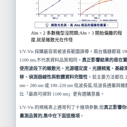
Abs < 2 多數機型沒問題;Abs > 3 開始偏離的程
度,就是雜散光在作怪
UV-Vis 採購最容易被波長範圍誤導。兩台儀器都寫 19
1100 nm,不代表資料品質相同。
真正影響結果的是在
使用波段下的雜散光、光源穩定度、光譜頻寬、基線
移、偵測器線性與軟體資料完整性
。若主要方法都在 2
nm、280 nm 或 190–220 nm 低波長區,低波長通量與
比「最高可掃到 1100 nm」更有選購意義。
UV-Vis 的規格表上通常列了十幾項參數,但
真正影響你
量測品質的,集中在下面這幾項
。