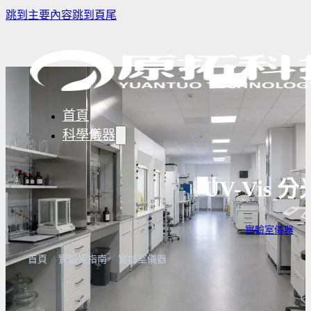
跳到主要內容
跳到頁尾
首頁
科學儀器
UV-Vis
樣品濃縮/乾燥前處理設備
實驗室冰箱 / 冷凍櫃
生物安全櫃
實驗室儀器
· 
譜儀
微量分注吸管pipette
培養箱
高壓滅菌
實驗室攪拌器 | 振盪機
高溫爐
實驗室紫
首頁
/
實驗室指南
/
實驗室儀器
設備
實驗室過濾設備
實驗室烘箱｜烤箱
真空幫浦
超音波清洗機
高低溫循環裝置