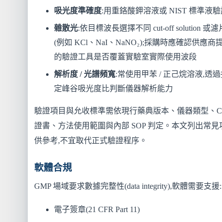
吸光度準確度
:用重鉻酸鉀溶液或 NIST 標準液
雜散光
:依目標波長選擇不同 cut-off solution 或濾
(例如 KCl、NaI、NaNO₂);採購時應確認供應商
的驗證工具是否覆蓋實驗室實際使用波段
解析度 / 光譜頻寬
:常使用甲苯 / 正己烷溶液,透
定峰谷吸光度比判斷儀器解析能力
驗證項目與允收標準需依現行藥典版本、儀器類型、C
證書、方法使用範圍與內部 SOP 判定。本文列出常見
供參考,不宜取代正式驗證程序。
軟體合規
GMP 場域要求數據完整性(data integrity),軟體需要支援:
電子簽章(21 CFR Part 11)