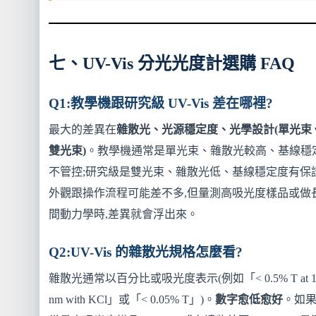
七、UV-Vis 分光光度計選購 FAQ
Q1:教學機跟研究級 UV-Vis 差在哪裡?
最大的差異在
雜散光、光源穩定度、光學設計(單光束 v
雙光束)
。教學機通常是單光束、雜散光較高、基線穩
不管控;研究級是雙光束、雜散光低、基線穩定度有保
外觀跟操作流程可能差不多,但量測高吸光度樣品或做
間動力學時,差異就會浮出來。
Q2:UV-Vis 的雜散光規格怎麼看?
雜散光通常以百分比或吸光度表示(例如「< 0.5% T at 1
nm with KCl」或「< 0.05% T」)。
數字愈低愈好
。如