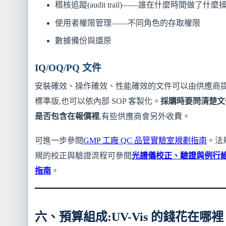
稽核追蹤(audit trail)——誰在什麼時間做了什麼
使用者權限管理——不同角色的存取權限
數據備份與還原
IQ/OQ/PQ 文件
安裝確效、操作確效、性能確效的文件可以由供應商
標準版,也可以依內部 SOP 客製化。
採購時要問清楚文
是否包含在報價裡
,有些供應商會另外收費。
可進一步參閱
GMP 工廠 QC 品管實驗室規劃指南
。法
規的校正與驗證流程可參閱
光譜儀校正、驗證與例行
指南
。
六、預算組成:UV-Vis 的錢花在哪裡