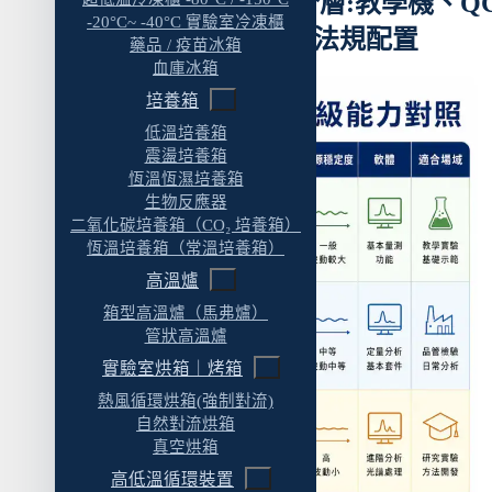
一、UV-Vis 的能力分層:教學機、Q
-20°C~ -40°C 實驗室冷凍櫃
中等規格、研究級、法規配置
藥品 / 疫苗冰箱
血庫冰箱
培養箱
低溫培養箱
震盪培養箱
恆溫恆濕培養箱
生物反應器
二氧化碳培養箱（CO₂ 培養箱）
恆溫培養箱（常溫培養箱）
高溫爐
箱型高溫爐（馬弗爐）
管狀高溫爐
實驗室烘箱｜烤箱
熱風循環烘箱(強制對流)
自然對流烘箱
真空烘箱
高低溫循環裝置