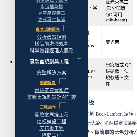
耐腐蝕真空幫浦
雙光束為主
水流抽氣機
例行 QC、常
(部分簡單
QC 中等規格
真空度控制器
規定量
QC 可用
油式真空幫浦
split-beam)
儀器規劃服務
高精度量
分析儀器規劃
測、動力
研究級
雙光束
樣品前處理規劃
學、高 Abs
科學儀器經理人服務
樣品
實驗室規劃與工程
研究級或 QC
GMP / GLP /
級硬體 + 法
完整解決方案
法規配置
ISO 17025
規軟體 + 文
規劃設計
件
實驗室建置服務
實驗桌規劃設計與訂製
教學機:入門,但有明確天花板
工程施作
教學機的設計目標是「讓學生理解 Beer-Lambert 定律
實驗室周邊工程
地板鋪設工程
光學系統通常是單光束(沒有參比光路),光源穩定度跟
天花板工程
光沒有嚴格要求。
適合用來教學、做簡單的比色分析,
隔間工程