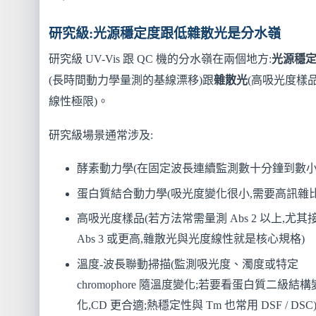
研究級:光源穩定度跟低雜散光是分水嶺
研究級 UV-Vis 跟 QC 機的分水嶺在兩個地方:
光源穩
(長時間動力學量測的基線漂移)跟
雜散光
(高吸光度樣
線性極限)。
研究級場景通常涉及:
酵素動力學(在固定波長連續監測數十分鐘到數小
蛋白質結合動力學(吸光度變化很小,需要高訊雜比
高吸光度樣品(若方法常需量測 Abs 2 以上,尤其
Abs 3 或更高,雜散光與光度線性就是核心規格)
溫度-波長聯動掃描(監測吸光度、濁度或特定
chromophore 隨溫度變化;若要看蛋白質二級結構
化,CD 更合適;熱穩定性與 Tm 也常用 DSF / DSC