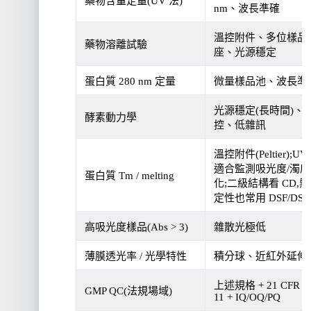
藥物含量定量(UV 法)
nm、波長準確
溫控附件、多位樣品
藥物溶離試驗
座、光源穩定
蛋白質 280 nm 定量
微量樣品池、波長準
光源穩定(長時間)、
酵素動力學
控、低雜訊
溫控附件(Peltier);UV-
適合監測吸光度/濁度
蛋白質 Tm / melting
化;二級結構看 CD,
定性也常用 DSF/DSC
高吸光度樣品(Abs > 3)
雜散光極低
薄膜透光率 / 光學特性
積分球、近紅外延伸
上述規格 + 21 CFR Pa
GMP QC(法規場域)
11 + IQ/OQ/PQ