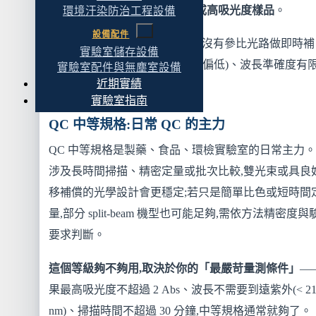
適合做需要長時間穩定的量測或高吸光度樣品
。
環境汙染防治工程設備
設備配件
教學機的常見限制:基線漂移大(沒有參比光路做即時補
實驗室儲存設備
償)、雜散光高(高吸光度樣品會偏低)、波長準確度有限
實驗室配件與無塵室設備
近期實績
典驗證可能過不了)。
實驗室指南
QC 中等規格:日常 QC 的主力
QC 中等規格是製藥、食品、環檢實驗室的日常主力
涉及長時間掃描、精密定量或批次比較,雙光束或具良
移補償的光學設計會更穩定;若只是簡單比色或短時間
量,部分 split-beam 機型也可能足夠,需依方法精密度與
要求判斷。
這個等級夠不夠用,取決於你的「最嚴苛量測條件」
—
果最高吸光度不超過 2 Abs、波長不需要到遠紫外(< 21
nm)、掃描時間不超過 30 分鐘,中等規格通常就夠了。