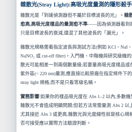
雜散光(Stray Light):高吸光度量測的隱形殺手
雜散光是「到達偵測器但不屬於目標波長的光」。
雜
愈高,高吸光度樣品的量測愈不準
——因為偵測器看到
只是目標波長的衰減,還混了其他波長的「漏光」。
雜散光規格需看指定波長與測試方法(例如 KCl、NaI
NaNO₂ 或 cut-off filter)。入門機、中階機與研究級機
散光可能相差一到兩個數量級;若要量高吸光度樣品或
紫外區(< 220 nm)量測,應直接比較原廠在指定條件下的
stray light 規格,而不是只看等級名稱。
實務影響
:如果你的樣品吸光度在 Abs 1–2 以內,多數
雜散光不會造成明顯問題;但若方法常需量測 Abs 2 以
尤其接近 Abs 3 或更高,雜散光與光度線性就是核心規
否可接受應以實際方法驗證判斷。