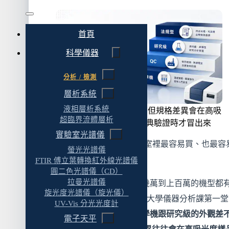
QC 中等規格:日常 QC 的主力
研究級:光源穩定度跟低雜散光是分水嶺
首頁
法規配置:硬體 + 軟體 + 文件 + SOP
科學儀器
二、真正區分等級的規格參數
分析 / 檢測
雜散光(Stray Light):高吸光度量測的隱形殺手
層析系統
光譜頻寬(Spectral Bandwidth, SBW):解析度的
液相層析系統
外觀差不多、操作差不多,但規格差異會在高吸
標
超臨界流體層析
光度、長時間動力學、藥典驗證時才冒出來
光源穩定度:長時間量測的基線保障
實驗室光譜儀
UV-Vis 分光光度計大概是實驗室裡最容易買、也最容
螢光光譜儀
單光束 vs 雙光束:是不是真正的分水嶺
錯的儀器。
FTIR 傅立葉轉換紅外線光譜儀
波長範圍:190–1100 nm 夠不夠用
圓二色光譜儀（CD）
拉曼光譜儀
「最容易買」是因為市場上從幾萬到上百萬的機型都有
三、從應用場景反推等級
旋光度光譜儀（旋光儀）
作原理直覺(Beer-Lambert 定律),大學儀器分析課第一
UV-Vis 分光光度計
四、附件選擇:溫控、微量池、自動樣品器、積
教。「最容易買錯」是因為
教學機跟研究級的外觀差
電子天平
球