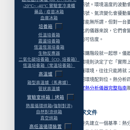
延伸閱讀
問題在於，環境本身也會產生訊號。環境溫度的波動
-20°C~ -40°C 實驗室冷凍櫃
藥品 / 疫苗冰箱
進熱流訊號、振動會疊進天平訊號、氣流變化會擾動
血庫冰箱
測。這些環境因素對一般設備可能無所謂，但對一台
培養箱
辨微小熱訊號或微克級重量變化的儀器來說，它們會
低溫培養箱
混在數據裡的雜訊，拉低數據的可信度。
震盪培養箱
恆溫恆濕培養箱
這也是為什麼安裝環境值得在採購階段就一起想。儀
生物反應器
二氧化碳培養箱（CO₂ 培養箱）
格決定了它「能做到多好」，環境則決定了它「實際
恆溫培養箱（常溫培養箱）
發揮多少」。等儀器到貨才張羅環境，往往只能將就
高溫爐
規劃階段一起考慮，才有空間把環境配到位。熱分析
箱型高溫爐（馬弗爐）
技術的整體概念，可參閱
實驗室熱分析儀器完整指南
管狀高溫爐
篇。
實驗室烘箱｜烤箱
熱風循環烘箱(強制對流)
規劃前先調出原廠安裝需求文件
自然對流烘箱
真空烘箱
在往下談各項環境條件之前，要先建立一個基準：熱
高低溫循環裝置