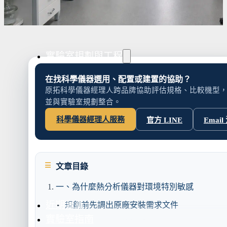
水氣捕捉器 | 浸入式冷卻器
液態氮相關設備
實驗室規劃與工程
在找科學儀器選用、配置或建置的協助？
原拓科學儀器經理人跨品牌協助評估規格、比較機型
並與實驗室規劃整合。
實驗室建置服務
實驗室周邊工程
科學儀器經理人服務
官方 LINE
Email
實驗桌規劃設計與訂製
地板鋪設工程
天花板工程
隔間工程
文章目錄
環境汙染防治工
一、為什麼熱分析儀器對環境特別敏感
近期實績
規劃前先調出原廠安裝需求文件
實驗室指南
不同熱分析儀器的敏感點不同