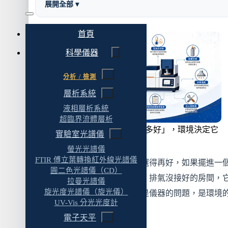
展開全部 ▾
二、溫濕度與空間：穩定的環境是數據品質的基
礎
首頁
環境溫度的穩定度
科學儀器
濕度
分析 / 檢測
空間配置
層析系統
三、振動：被低估的干擾源
液相層析系統
超臨界流體層析
為什麼振動是問題
儀器規格決定它「能做到多好」，環境決定它
實驗室光譜儀
振動從哪裡來
「實際上能發揮多少」。
螢光光譜儀
怎麼處理
FTIR 傅立葉轉換紅外線光譜儀
一台精密的熱分析儀器，規格選得再好，如果擺進一
圓二色光譜儀（CD）
四、氣體供應：最常被低估的環節
度整天漂、隔壁有空壓機在震、排氣沒接好的房間，
拉曼光譜儀
旋光度光譜儀（旋光儀）
數據品質一樣會打折扣。這不是儀器的問題，是環境
需要哪些氣體
UV-Vis 分光光度計
題。
氣體純度
電子天平