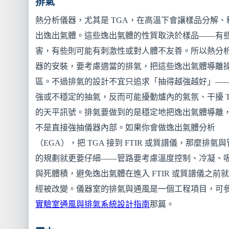
排氣
熱分析儀器，尤其是 TGA，在高溫下會讓樣品分解、
出逸出氣體。這些逸出氣體的性質取決於樣品——有
害，有些則可能有刺激性或對人體不友善。所以熱分
器的安裝，要考慮適當的排氣，把這些逸出氣體導離
區。不過排氣的設計不宜只追求「抽得越強越好」—
強或不穩定的抽氣，反而可能擾動爐內的氣氛、干擾 T
的天平訊號。排氣要做到的是穩定地把逸出氣體導離
不是直接強抽儀器內部。如果你會做逸出氣體分析
（EGA），把 TGA 接到 FTIR 或質譜儀，那麼排氣
的規劃就更要仔細——管路要考慮溫度控制、冷凝、
與死體積，避免逸出氣體在進入 FTIR 或質譜儀之前
經被改變。儀器室的排氣與通風是一個工程項目，可
實驗室通風與排氣系統設計指南
那篇。