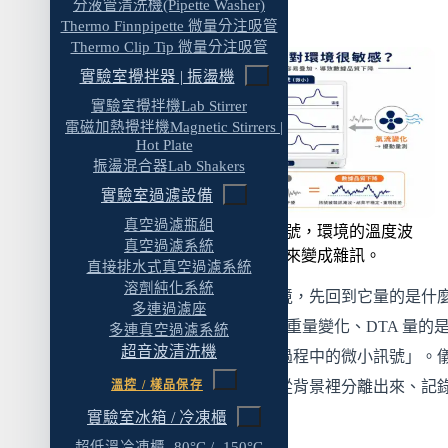
分液管清洗機(Pipette Washer)
感
八、熱分析儀器進場前的環境規劃清單
Thermo Finnpipette 微量分注吸管
Thermo Clip Tip 微量分注吸管
常見問題 FAQ
實驗室攪拌器 | 振盪機
熱分析儀器對放置環境有什麼要求？
實驗室攪拌機Lab Stirrer
電磁加熱攪拌機Magnetic Stirrers |
DSC、TGA 為什麼怕振動？
Hot Plate
振盪混合器Lab Shakers
熱分析儀器需要哪些氣體？要用鋼瓶還是氣體
實驗室過濾設備
產生器？
真空過濾瓶組
熱分析儀器量的是微小訊號，環境的溫度波
吹掃氣體的純度重要嗎？
真空過濾系統
動、振動、氣流都會疊進來變成雜訊。
直接排水式真空過濾系統
熱分析儀器一定要接排氣嗎？
溶劑純化系統
要理解熱分析儀器為什麼挑環境，先回到它量的是什
熱分析儀器多久要校正一次？
多連過濾座
DSC 量的是熱流、TGA 量的是重量變化、DTA 量的
多連真空過濾系統
什麼是 IQ/OQ/PQ，我的實驗室需要嗎？
超音波清洗機
度差——這些都是「溫度變化過程中的微小訊號」。
熱分析儀器的安裝環境該什麼時候開始規劃？
的工作，就是把這些微小訊號從背景裡分離出來、記
溫控 / 樣品保存
相關服務
來。
實驗室冰箱 / 冷凍櫃
超低溫冷凍櫃 -80°C / -150°C