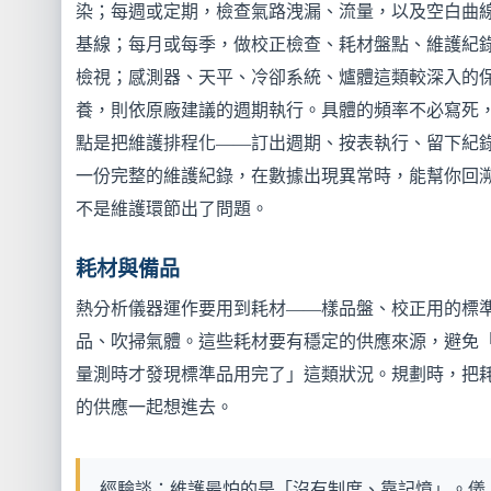
染；每週或定期，檢查氣路洩漏、流量，以及空白曲
基線；每月或每季，做校正檢查、耗材盤點、維護紀
檢視；感測器、天平、冷卻系統、爐體這類較深入的
養，則依原廠建議的週期執行。具體的頻率不必寫死
點是把維護排程化——訂出週期、按表執行、留下紀
一份完整的維護紀錄，在數據出現異常時，能幫你回
不是維護環節出了問題。
耗材與備品
熱分析儀器運作要用到耗材——樣品盤、校正用的標
品、吹掃氣體。這些耗材要有穩定的供應來源，避免
量測時才發現標準品用完了」這類狀況。規劃時，把
的供應一起想進去。
經驗談：維護最怕的是「沒有制度、靠記憶」。儀