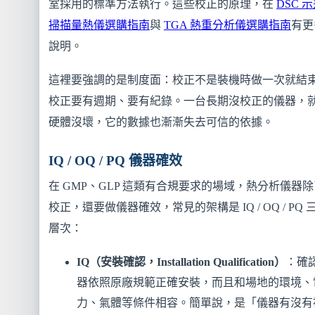
室採用的標準方法執行。這些校正的原理，在
DSC 
掃描量熱儀選購指南
與
TGA 熱重分析儀選購指南
有更
說明。
這裡要強調的是制度面：校正不是裝機時做一次就結
校正要有週期、要有紀錄。一台長期沒校正的儀器，
硬體沒壞，它的數據也漸漸失去可信的依據。
IQ / OQ / PQ 儀器確效
在 GMP、GLP 這類有合規要求的場域，熱分析儀器除
校正，還要做儀器確效，常見的架構是 IQ / OQ / PQ 
層次：
IQ（安裝確認，Installation Qualification）
：確
器依照原廠規範正確安裝，而且和場地的環境、
力、氣體等條件相容。簡單說，是「儀器有沒有