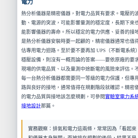
電力
熱分析儀器是精密儀器，對電力品質有要求。電壓的
動、電源的突波，可能影響量測的穩定度，長期下來
能影響儀器的壽命。所以穩定的電力供應、妥善的接
是熱分析儀器安裝時要一起顧的，精密儀器通常也值
估專用電力迴路。至於要不要再加 UPS（不斷電系統
穩壓設備，則沒有一概而論的答案——要依原廠的要
現場的供電品質、以及量測中途斷電的風險來評估。
每一台熱分析儀器都需要同一等級的電力保護，但專
路與良好的接地，通常值得在規劃階段就確認。精密
的電力品質與接地該怎麼規劃，可參閱
實驗室電力系
接地設計
那篇。
實務觀察：排氣和電力這兩條，常常因為「看起來
和儀器本身無關」而被排在規劃的後段，結果不是