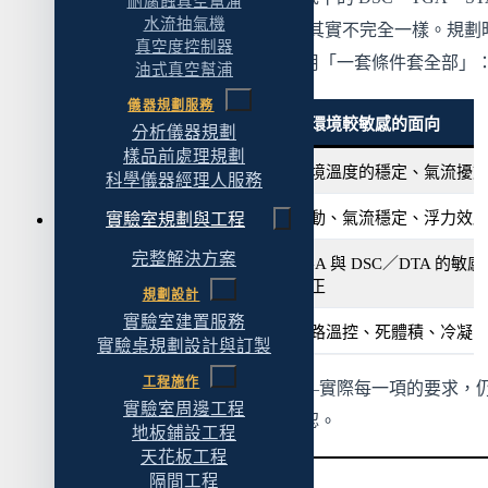
耐腐蝕真空幫浦
水流抽氣機
EGA 聯用，對環境敏感的面向其實不完全一樣。規劃
真空度控制器
這個差異放在心上，比較不會用「一套條件套全部」
油式真空幫浦
儀器規劃服務
儀器
對環境較敏感的面向
分析儀器規劃
樣品前處理規劃
DSC
環境溫度的穩定、氣流擾
科學儀器經理人服務
TGA
振動、氣流穩定、浮力效
實驗室規劃與工程
完整解決方案
STA（同步熱分
TGA 與 DSC／DTA 
析）
校正
規劃設計
實驗室建置服務
EGA 聯用
管路溫控、死體積、冷凝
實驗桌規劃設計與訂製
工程施作
這張表是大方向，不是規格——實際每一項的要求，
實驗室周邊工程
回到你那台儀器的原廠文件確認。
地板鋪設工程
天花板工程
隔間工程