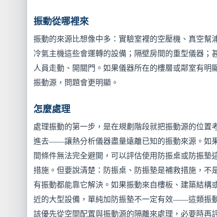
振動從哪裡來
振動的來源比想像中多：實驗室裡的空壓機、真空幫
冷氣主機這些會運轉的設備；隔壁房間的重型儀器；
人員走動、開關門。如果儀器所在的樓層或鄰室有明
振動源，問題會更明顯。
怎麼處理
處理振動的第一步，是在規劃階段就把振動源的位置
進去——讓熱分析儀器盡量遠離已知的振動來源。如
間條件無法完全避開，可以評估使用防振桌或防振墊
措施。但要說清楚：防振桌、防振墊是補救措施，不
有振動都能靠它解決。如果振動來自樓板、建築結構
近的大型設備，單純加防振墊不一定有效——這類振
該優先從空間配置與振動源的隔離來處理，必要時再