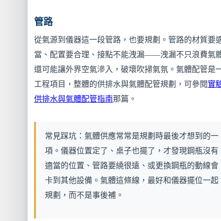
管路
從氣源到儀器這一段管路，也要規劃。管路的材質要
當、配置要合理、接點不能洩漏——洩漏不只浪費氣
還可能讓外界空氣滲入，破壞吹掃氣氛。氣體配管是
工程項目，整體的供排水與氣體配管規劃，可參閱
實
供排水與氣體配管指南
那篇。
常見踩坑：氣體供應常常是規劃時最後才想到的一
項。儀器位置定了、桌子也擺了，才發現鋼瓶沒有
適當的位置、管路要繞很遠、或更換鋼瓶的動線會
卡到其他設備。氣體這條線，最好和儀器擺位一起
規劃，而不是事後補。