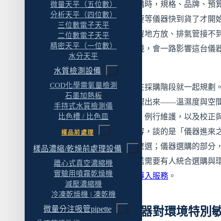
鋼瓶或氣體產生器
實務上常見的狀況是：儀器採購時，規格、品牌、預
微量天平（五位數）
分析天平（四位數）
論得很仔細；但安裝環境往往要等儀器快到貨了才開
管路
三位數電子天平
羅，結果空間不夠、氣體鋼瓶沒地方放、排氣管接不
二位數電子天平
五、排氣與電力：別忽略的兩條配套
精密天平（一位數）
位，只能將就。將就出來的環境，會一路影響這台儀
排氣
水分天平
後幾年的數據品質。
水質檢測設備
電力
COD化學需氧量檢測
熱分析儀器的安裝環境，值得在採購階段就一起規劃
六、例行維護：讓儀器維持在可信狀態
石墨加熱板
篇會把規劃時要想清楚的事整理出來——溫濕度與空
手持式水質檢測儀
日常維護
振動、氣體供應、排氣與電力、例行維護，以及校正
比色槽 / 比色皿
定期保養
器確效。這篇是規劃導向的內容，談的是「儀器進來
樣品前處理
耗材與備品
與之後」，而不是儀器本身怎麼選；儀器選購的部分
樣品濃縮/乾燥前處理設備
面幾篇選購指南有完整說明；若需要有人統合選購與
七、校正與儀器確效：數據可信度的制度面
離心式真空濃縮機
實驗用噴霧乾燥機
規劃，可參閱
分析儀器規劃與導入服務
。
校正
減壓濃縮機
冷凍乾燥機 | 凍乾機
IQ / OQ / PQ 儀器確效
微量分注吸管pipette
一、為什麼熱分析儀器對環境特別
校正與確效要在規劃階段就想