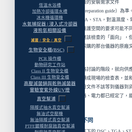
儀器的實際安裝條件，應以原廠的安裝需求文件
恆溫水浴槽
（installation requirement 或 site preparation guide）
加熱冷卻循環水槽
冰水機循環機
同品牌、不同型號的 DSC、TGA、STA，對溫濕度、
水氣捕捉器 | 浸入式冷卻器
力、氣體流量、排氣、冷卻與維護空間的要求可能不
液態氮相關設備
——這篇文章整理的是規劃時應該檢查的「面向」，
滅菌 / 安全 / 真空
一項的具體數值，仍要回到你採購的那台儀器的原廠
生物安全櫃(BSC)
逐項確認。
PCR 操作櫃
動物研究工作站
實務上的做法是：採購進入規格討論的階段，就向供
Class II 生物安全櫃
Class III 生物安全櫃
索取這份安裝需求文件，把它轉成現場的檢查表，並
高壓滅菌鍋與乾熱滅菌器
驗室的工程圖面一起核對。這份文件不該等到儀器到
實驗室紫外線UV燈
拿出來對——那時候空間、管路、電力都已經定了，
真空幫浦
整的餘地很小。
隔膜式抽水真空幫浦
無油式空壓機
不同熱分析儀器的敏感點不同
無油隔膜式真空幫浦
PTFE鍍膜耐腐蝕真空幫浦
「熱分析儀器」是一個統稱，底下的 DSC、TGA、ST