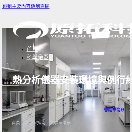
跳到主要內容
跳到頁尾
首頁
科學儀器
熱分析儀器安裝環境與例行
樣品濃縮/乾燥前處理設備
實驗室冰箱 / 冷凍櫃
生物安全櫃
譜儀
微量分注吸管pipette
培養箱
高壓滅菌
實驗室攪拌器 | 振盪機
高溫爐
實驗室紫
實驗室儀器
· 
設備
實驗室過濾設備
實驗室烘箱｜烤箱
真空幫浦
首頁
/
實驗室指南
/
實驗室儀器
超音波清洗機
高低溫循環裝置