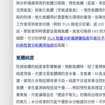
熱分析儀器常用的氣體分兩類：惰性氣體（氮氣，某
況用氬氣）與氧化氣體（空氣或氧氣）。惰性氣體用
般的吹掃，氧化氣體用於需要氧化環境的量測。如果
工作會用到氣氛切換（例如 TGA 做成分定量）或 OIT
試，那就會同時需要這兩類氣體。氣氛切換與 OIT 的
細節，可分別參閱
TGA 熱重分析儀選購指南
與
高分子
料熱性質分析應用指南
這兩篇。
氣體純度
吹掃氣體的純度會影響數據。規劃氣體時，除了看標
純度等級，也要注意氣體裡的含水量、含氧量，以及
霧、碳氫化合物這類背景污染。純度不足或背景沒控
氣體，會在量測過程造成干擾——例如惰性氣氛裡混
量氧氣，可能讓樣品在「應該不氧化」的階段出現非
的氧化；水分背景則可能干擾對水分敏感的分析。不