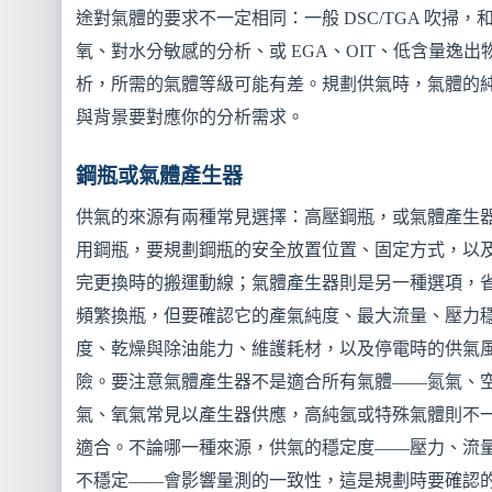
途對氣體的要求不一定相同：一般 DSC/TGA 吹掃，
氧、對水分敏感的分析、或 EGA、OIT、低含量逸出
析，所需的氣體等級可能有差。規劃供氣時，氣體的
與背景要對應你的分析需求。
鋼瓶或氣體產生器
供氣的來源有兩種常見選擇：高壓鋼瓶，或氣體產生
用鋼瓶，要規劃鋼瓶的安全放置位置、固定方式，以
完更換時的搬運動線；氣體產生器則是另一種選項，
頻繁換瓶，但要確認它的產氣純度、最大流量、壓力
度、乾燥與除油能力、維護耗材，以及停電時的供氣
險。要注意氣體產生器不是適合所有氣體——氮氣、
氣、氧氣常見以產生器供應，高純氬或特殊氣體則不
適合。不論哪一種來源，供氣的穩定度——壓力、流
不穩定——會影響量測的一致性，這是規劃時要確認