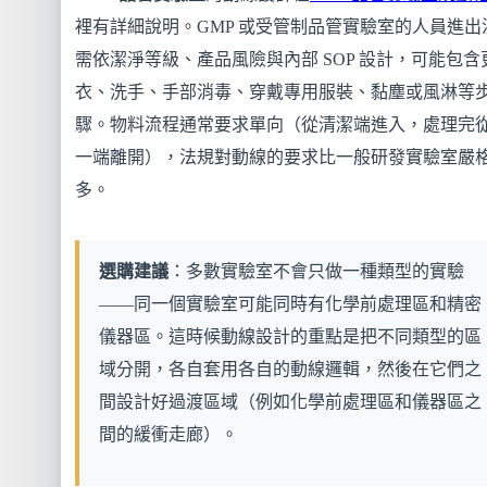
裡有詳細說明。GMP 或受管制品管實驗室的人員進出
需依潔淨等級、產品風險與內部 SOP 設計，可能包含
衣、洗手、手部消毒、穿戴專用服裝、黏塵或風淋等
驟。物料流程通常要求單向（從清潔端進入，處理完
一端離開），法規對動線的要求比一般研發實驗室嚴
多。
選購建議
：多數實驗室不會只做一種類型的實驗
——同一個實驗室可能同時有化學前處理區和精密
儀器區。這時候動線設計的重點是把不同類型的區
域分開，各自套用各自的動線邏輯，然後在它們之
間設計好過渡區域（例如化學前處理區和儀器區之
間的緩衝走廊）。