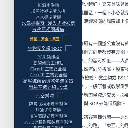
這四條路線在空間裡的交叉點越少越好。交叉意味著
恆溫水浴槽
加熱冷卻循環水槽
——化學品搬運路線穿過精密儀器區，一個不小心就
冰水機循環機
撞和污染；廢液桶經過辦公區，液體潑灑的風險加上
水氣捕捉器 | 浸入式冷卻器
液態氮相關設備
的問題。
滅菌 / 安全 / 真空
除了多條路線之外，實驗室動線還有一個辦公室沒有
生物安全櫃(BSC)
性：
方向性
。辦公室裡人員從哪個方向走都沒有差別
PCR 操作櫃
實驗室的動線有「從乾淨到汙染」的潔污梯度——人
動物研究工作站
Class II 生物安全櫃
清潔區進入操作區，樣品從接收區流向分析區，廢棄
Class III 生物安全櫃
產生點流向暫存區。GMP、醫療檢驗、微生物或 BSL 
高壓滅菌鍋與乾熱滅菌器
場景對單向流程的要求比較嚴格；一般研發或教學型
實驗室紫外線UV燈
室不一定能做到完全單向，但仍應盡量減少交叉，必
真空幫浦
透過時間分離、容器密封、標示與 SOP 來降低風險。
隔膜式抽水真空幫浦
無油式空壓機
無油隔膜式真空幫浦
概念上有點像醫院把汙物電梯和訪客電梯分開——原
PTFE鍍膜耐腐蝕真空幫浦
樣，但實驗室的版本是要把「人走的路」「東西走的