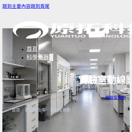
跳到主要內容
跳到頁尾
首頁
科學儀器
實驗室動線
樣品濃縮/乾燥前處理設備
實驗室冰箱 / 冷凍櫃
生物安全櫃
實驗室規劃
· 
譜儀
微量分注吸管pipette
培養箱
高壓滅菌
實驗室攪拌器 | 振盪機
高溫爐
實驗室紫
首頁
/
實驗室指南
/
實驗室規劃
設備
實驗室過濾設備
實驗室烘箱｜烤箱
真空幫浦
超音波清洗機
高低溫循環裝置