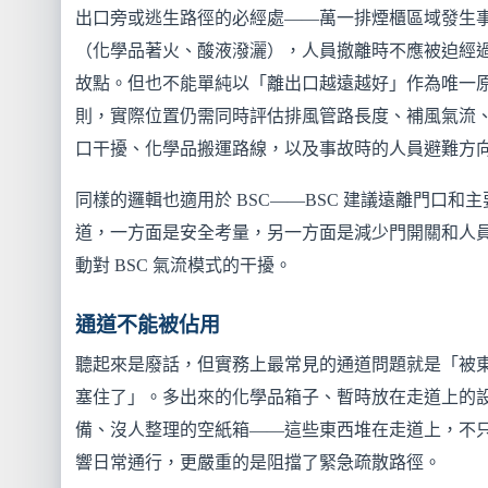
出口旁或逃生路徑的必經處——萬一排煙櫃區域發生
（化學品著火、酸液潑灑），人員撤離時不應被迫經
故點。但也不能單純以「離出口越遠越好」作為唯一
則，實際位置仍需同時評估排風管路長度、補風氣流
口干擾、化學品搬運路線，以及事故時的人員避難方
同樣的邏輯也適用於 BSC——BSC 建議遠離門口和主
道，一方面是安全考量，另一方面是減少門開關和人
動對 BSC 氣流模式的干擾。
通道不能被佔用
聽起來是廢話，但實務上最常見的通道問題就是「被
塞住了」。多出來的化學品箱子、暫時放在走道上的
備、沒人整理的空紙箱——這些東西堆在走道上，不
響日常通行，更嚴重的是阻擋了緊急疏散路徑。