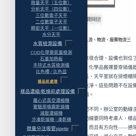
微量天平（五位數）
分析天平（四位數）
實驗桌的排列方式
三位數電子天平
排煙櫃的位置策略：三個遠離一個靠近
二位數電子天平
精密天平（一位數）
BSC 的位置策略
水分天平
實驗室動線設計要同時處理人流、物流、廢棄物流三
天平室的位置
水質檢測設備
條路線，交叉越少越好
COD化學需氧量檢測
儲存傢俱的位置
新蓋好的實驗室，平面圖看起來很合理、設備也到位
石墨加熱板
七、實驗室動線設計常見錯誤 Top 5
手持式水質檢測儀
但用了三個月之後問題浮出來：化學品搬運要穿過儀
比色槽 / 比色皿
錯誤 1：化學品搬運路線穿過儀器分析區
析室、廢液桶收運要經過辦公區、天平室就在排煙櫃
樣品前處理
——振動和氣流怎麼擋都擋不乾淨。這些問題不在設
錯誤 2：廢液收運路線穿過辦公區或樣品接收
樣品濃縮/乾燥前處理設備
不在硬體，而在平面配置的邏輯。
區
離心式真空濃縮機
錯誤 3：天平室緊鄰排煙櫃或離心機
實驗用噴霧乾燥機
實驗室動線設計跟一般辦公空間不同。辦公室的動線
減壓濃縮機
錯誤 4：排煙櫃裝在出口旁邊
考慮「人怎麼走」，實驗室的動線要同時考慮人、樣
冷凍乾燥機 | 凍乾機
試劑、廢棄物四條路線怎麼走，而且有方向性——通
錯誤 5：沒有預留設備搬運路徑
微量分注吸管pipette