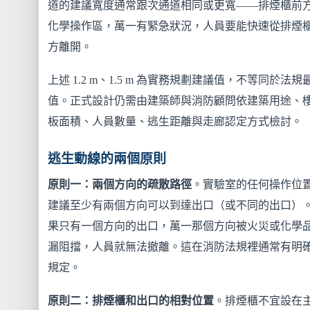
道的建議寬度通常跟次通道相同或更寬——排煙櫃前
化學操作區，萬一有緊急狀況，人員要能快速從排煙
方離開。
上述 1.2 m、1.5 m 為實務規劃建議值，不等同於法規
值。正式設計仍需由建築師與消防顧問依建築用途、
板面積、人員數量、逃生距離與走廊認定方式檢討。
逃生動線的兩個原則
原則一：兩個方向的疏散路徑
。實驗室的任何操作位
建議至少有兩個方向可以到達出口（或不同的出口）
果只有一個方向的出口，萬一那個方向被火災或化學
漏阻擋，人員就無法撤離。這在消防法規裡通常有明
規定。
原則二：排煙櫃和出口的相對位置
。排煙櫃不宜設在