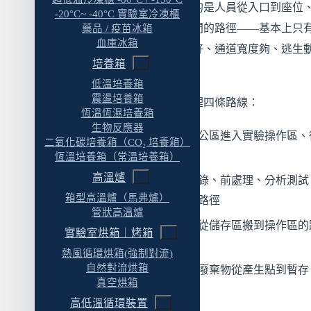
辦公室的動線設計，主要考慮的是人員從入口到座位
-20°C~ -40°C 實驗室冷凍櫃
Q4：天平室要多大？放在哪裡？
座位到會議室、從座位到茶水間的路徑——基本上只
藥品 / 疫苗冰箱
Q5：通道寬度有法規規定嗎？
血庫冰箱
「人」這一條線。動靜分區做好、通道寬度夠、逃生
培養箱
Q6：現有實驗室想重新調整動線，可行嗎？
符合法規，就差不多了。
低溫培養箱
Q7：動線設計在什麼階段開始？
震盪培養箱
實驗室的動線設計則要同時處理四條路線：
恆溫恆濕培養箱
Q8：開放式實驗室 vs 隔間式實驗室怎麼選？
生物反應器
人員動線
：研究人員從辦公區進入實驗操作區、
Q9：實驗室一定要做單向動線嗎？
二氧化碳培養箱（CO₂ 培養箱）
操作區到清洗區的路徑
恆溫培養箱（常溫培養箱）
Q10：排煙櫃一定要放在實驗室最裡面嗎？
高溫爐
樣品動線
：樣品從接收登錄、前處理、分析測試
相關產品分類
箱型高溫爐（馬弗爐）
到結果報告和樣品儲存的路徑
管狀高溫爐
延伸閱讀
試劑與耗材動線
：化學品從儲存區搬到操作區的
實驗室烘箱｜烤箱
徑
熱風循環烘箱(強制對流)
自然對流烘箱
廢棄物動線
：實驗廢液、廢棄物從產生點到暫存
真空烘箱
區、再到清運出口的路徑
高低溫循環裝置