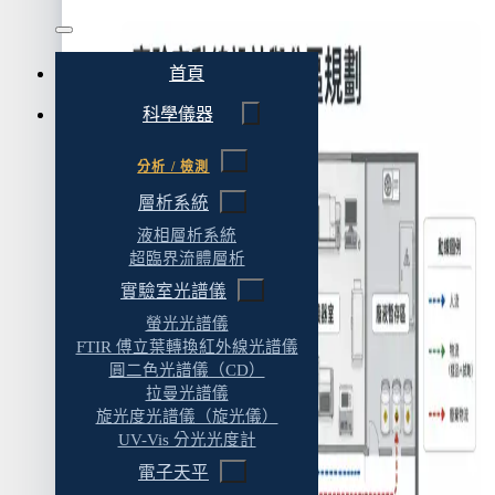
物流
廢棄物流
首頁
小型實驗室空間有限，三流做不到怎麼辦？
科學儀器
三、實驗室功能分區與潔污梯度
分析 / 檢測
八大功能分區
層析系統
潔污梯度的「洋蔥模型」
液相層析系統
四、四種實驗室的動線模式比較
超臨界流體層析
實驗室光譜儀
四種動線模式比較表
螢光光譜儀
五、實驗室通道寬度與逃生動線
FTIR 傅立葉轉換紅外線光譜儀
圓二色光譜儀（CD）
通道寬度的建議
拉曼光譜儀
逃生動線的兩個原則
旋光度光譜儀（旋光儀）
UV-Vis 分光光度計
通道不能被佔用
電子天平
六、實驗室傢俱配置與設備佈局