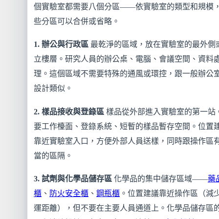
個實驗室都需要八個分區——依實驗室的類型和規模
些分區可以合併或省略。
1. 辦公與行政區
最乾淨的區域，放在實驗室的最外側
立樓層。研究人員的辦公桌、電腦、會議空間、資料
理。這個區域不需要特殊的通風或環控，跟一般辦公
設計類似。
2. 樣品接收與登錄區
樣品從外部進入實驗室的第一站
要工作檯面、登錄系統、短暫的樣品暫存空間。位置
靠近實驗室入口，方便外部人員送樣，同時跟操作區
當的區隔。
3. 試劑與化學品儲存區
化學品的集中儲存區域——
藥
櫃
、
防火安全櫃
、
鋼瓶櫃
。位置建議靠近操作區（減
運距離），但不要在主要人員通道上。化學品儲存區