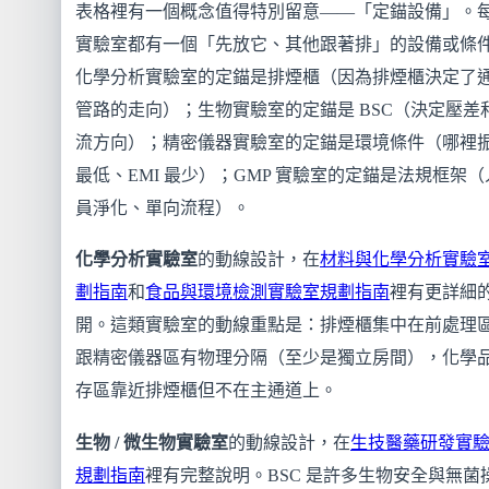
表格裡有一個概念值得特別留意——「定錨設備」。
實驗室都有一個「先放它、其他跟著排」的設備或條
化學分析實驗室的定錨是排煙櫃（因為排煙櫃決定了
管路的走向）；生物實驗室的定錨是 BSC（決定壓差
流方向）；精密儀器實驗室的定錨是環境條件（哪裡
最低、EMI 最少）；GMP 實驗室的定錨是法規框架（
員淨化、單向流程）。
化學分析實驗室
的動線設計，在
材料與化學分析實驗
劃指南
和
食品與環境檢測實驗室規劃指南
裡有更詳細
開。這類實驗室的動線重點是：排煙櫃集中在前處理
跟精密儀器區有物理分隔（至少是獨立房間），化學
存區靠近排煙櫃但不在主通道上。
生物 / 微生物實驗室
的動線設計，在
生技醫藥研發實
規劃指南
裡有完整說明。BSC 是許多生物安全與無菌