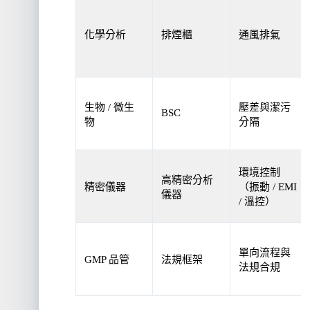
化學分析
排煙櫃
通風排氣
生物 / 微生
壓差與潔污
BSC
物
分隔
環境控制
高精密分析
精密儀器
（振動 / EMI
儀器
/ 溫控）
單向流程與
GMP 品管
法規框架
法規合規