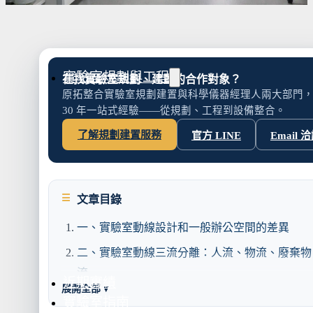
水氣捕捉器 | 浸入式冷卻器
液態氮相關設備
實驗室規劃與工程
在找實驗室規劃、建置的合作對象？
原拓整合實驗室規劃建置與科學儀器經理人兩大部門
30 年一站式經驗——從規劃、工程到設備整合。
了解規劃建置服務
官方 LINE
Email 
實驗室建置服務
實驗室周邊工程
實驗桌規劃設計與訂製
地板鋪設工程
文章目錄
天花板工程
隔間工程
一、實驗室動線設計和一般辦公空間的差異
環境汙染防治工
二、實驗室動線三流分離：人流、物流、廢棄物
流
近期實績
展開全部 ▾
人流
實驗室指南