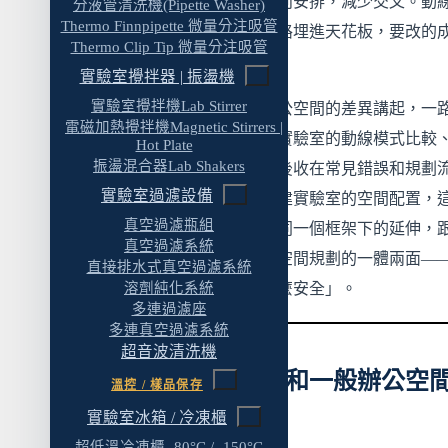
盡量沿著清潔端到汙染端的方向安排，減少交叉。動
分液管清洗機(Pipette Washer)
八、實驗室動線規劃流程與實務建議
Thermo Finnpipette 微量分注吸管
置一旦定案、隔間牆砌好、管路埋進天花板，要改的
步驟一：確認實驗流程
Thermo Clip Tip 微量分注吸管
就跟改建差不多。
實驗室攪拌器 | 振盪機
步驟二：設備定錨
實驗室攪拌機Lab Stirrer
這篇會從實驗室動線設計和辦公空間的差異講起，一
步驟三：排列功能分區
電磁加熱攪拌機Magnetic Stirrers |
到三流分離、功能分區、四種實驗室的動線模式比較
Hot Plate
步驟四：管路協調
振盪混合器Lab Shakers
道寬度與逃生、傢俱配置，最後收在常見錯誤和規劃
步驟五：預留擴充彈性
實驗室過濾設備
程。如果你正在規劃新建或改建實驗室的空間配置，
真空過濾瓶組
九、實驗室動線規劃前應收集的資料
跟
實驗室規劃設計完整手冊
是同一個框架下的延伸，
真空過濾系統
驗室安全設計與法規合規
則是空間規劃的一體兩面—
十、實驗室動線規劃前檢查表
直接排水式真空過濾系統
溶劑純化系統
篇談「怎麼排」，那篇談「怎麼安全」。
常見問題 FAQ
多連過濾座
多連真空過濾系統
Q1：實驗室動線設計要找什麼廠商？
超音波清洗機
Q2：小型實驗室空間有限，三流分離做不到
一、實驗室動線設計和一般辦公空
溫控 / 樣品保存
麼辦？
的差異
實驗室冰箱 / 冷凍櫃
Q3：排煙櫃和 BSC 的位置有衝突怎麼處理？
超低溫冷凍櫃 -80°C / -150°C