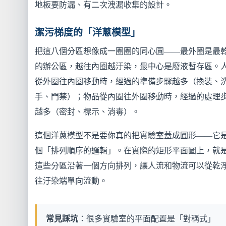
地板要防漏、有二次洩漏收集的設計。
潔污梯度的「洋蔥模型」
把這八個分區想像成一圈圈的同心圓——最外圈是最
的辦公區，越往內圈越汙染，最中心是廢液暫存區。
從外圈往內圈移動時，經過的準備步驟越多（換裝、
手、門禁）；物品從內圈往外圈移動時，經過的處理
越多（密封、標示、消毒）。
這個洋蔥模型不是要你真的把實驗室蓋成圓形——它
個「排列順序的邏輯」。在實際的矩形平面圖上，就
這些分區沿著一個方向排列，讓人流和物流可以從乾
往汙染端單向流動。
常見踩坑
：很多實驗室的平面配置是「對稱式」