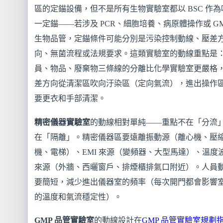
區的定錨設備，但不是所有生物實驗室都以 BSC 作為
一定錨——若涉及 PCR、細胞培養、病原體操作或 GM
生物品管，定錨條件可能分別是污染控制動線、壓差
向、無菌流程或法規要求。這類實驗室的動線重點是
員、物品、廢棄物三條線的分離比化學實驗室更嚴格
差方向從清潔區吹向汙染區（定向氣流），進出操作
要更衣和手部清潔。
精密儀器實驗室
的動線相對單純——重點不在「分流
在「隔離」。精密儀器區要遠離振動源（離心機、壓
機、電梯）、EMI 來源（變頻器、大型馬達）、溫度
來源（外牆、西曬窗戶、排煙櫃排氣口附近）。人員
要簡短，減少進出儀器室的頻率（每次開門都會影響
的溫度和氣流穩定性）。
GMP 品管實驗室
的動線設計在
GMP 品管實驗室規劃