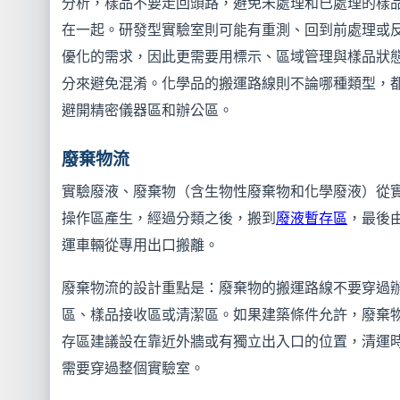
分析，樣品不要走回頭路，避免未處理和已處理的樣
在一起。研發型實驗室則可能有重測、回到前處理或
優化的需求，因此更需要用標示、區域管理與樣品狀
分來避免混淆。化學品的搬運路線則不論哪種類型，
避開精密儀器區和辦公區。
廢棄物流
實驗廢液、廢棄物（含生物性廢棄物和化學廢液）從
操作區產生，經過分類之後，搬到
廢液暫存區
，最後
運車輛從專用出口搬離。
廢棄物流的設計重點是：廢棄物的搬運路線不要穿過
區、樣品接收區或清潔區。如果建築條件允許，廢棄
存區建議設在靠近外牆或有獨立出入口的位置，清運
需要穿過整個實驗室。