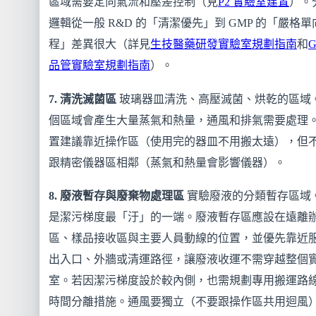
區域需要定向氣流和壓差控制（見
P2 實驗室建置
）。
邏輯從一般 R&D 的「清潔優先」到 GMP 的「嚴格單
程」差異很大（詳見
生技醫藥研發實驗室規劃指南
和
品管實驗室規劃指南
）。
7. 清洗滅菌區
玻璃器皿清洗、高壓滅菌、烘乾的區域
個區域會產生大量蒸氣和熱量，通風和排氣需要處理
置建議靠近操作區（使用完的器皿不用搬太遠），但
跟精密儀器區相鄰（蒸氣和熱量會影響儀器）。
8. 廢液暫存與廢棄物處理區
實驗廢液的分類暫存區域
是潔污梯度最「汙」的一端。廢液暫存區應設在遠離
區、樣品接收區與主要人員動線的位置，並優先靠近
出入口、外牆或清運路徑，讓廢液收運不需穿越整個
室。若因潔污梯度設於較內側，也需規劃專用搬運路
時間分離措施。通風要獨立（不要跟操作區共用迴風