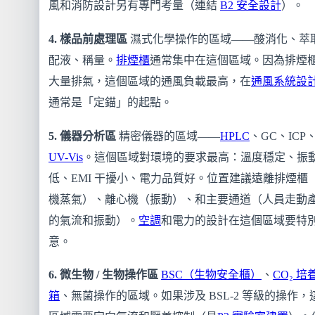
風和消防設計另有專門考量（連結
B2 安全設計
）。
4. 樣品前處理區
濕式化學操作的區域——酸消化、萃
配液、稱量。
排煙櫃
通常集中在這個區域。因為排煙
大量排氣，這個區域的通風負載最高，在
通風系統設
通常是「定錨」的起點。
5. 儀器分析區
精密儀器的區域——
HPLC
、GC、ICP
UV-Vis
。這個區域對環境的要求最高：溫度穩定、振
低、EMI 干擾小、電力品質好。位置建議遠離排煙櫃
機蒸氣）、離心機（振動）、和主要通道（人員走動
的氣流和振動）。
空調
和電力的設計在這個區域要特
意。
6. 微生物 / 生物操作區
BSC（生物安全櫃）
、
CO₂ 培
箱
、無菌操作的區域。如果涉及 BSL-2 等級的操作，